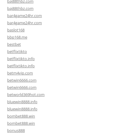
baj88thbz.com
baj88thbz.com
bar4game24hr.com
bar4game24hr.com
baslot168
bbp168.me
bestbet
betflixtikto
betflixtikto.info
betflixtikto.info
betm4vip.com
betwin6666.com
betwin6666.com
betworld369hot.com
bluewin8888.info
bluewin8888.info
bombet888.win
bombet888.win
bonus888