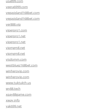
usa899.com
veera6999.com
vegasisland168bet.com
vegasisland168bet.com
ver888.vip
viperpro1.com
viperpro1.net
viperpro1.net
vipmgm8.net
vipmgm8.net
visdomm.com
westbluez168bet.com
winherovip.com
winherovip.com
www.tuktukth.us
wy88.tech
xpay88game.com
xway.info
yak699.net