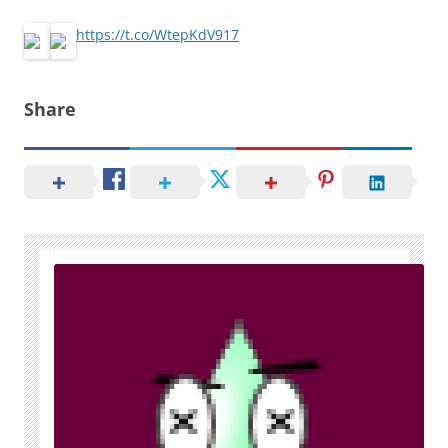
https://t.co/WtepKdV917
Share