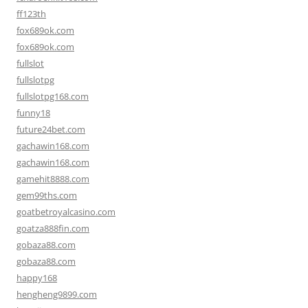
ff123th
fox689ok.com
fox689ok.com
fullslot
fullslotpg
fullslotpg168.com
funny18
future24bet.com
gachawin168.com
gachawin168.com
gamehit8888.com
gem99ths.com
goatbetroyalcasino.com
goatza888fin.com
gobaza88.com
gobaza88.com
happy168
hengheng9899.com