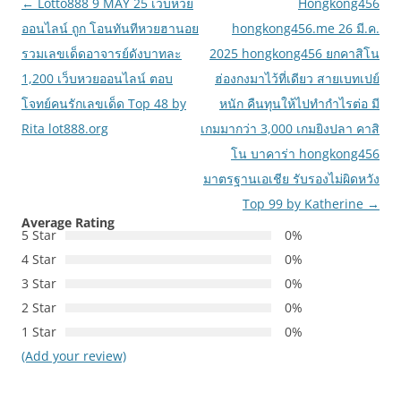
เมนู
←
Lotto888 9 MAY 25 เว็บหวย
Hongkong456
นำทาง
ออนไลน์ ถูก โอนทันทีหวยฮานอย
hongkong456.me 26 มี.ค.
เรื่อง
รวมเลขเด็ดอาจารย์ดังบาทละ
2025 hongkong456 ยกคาสิโน
1,200 เว็บหวยออนไลน์ ตอบ
ฮ่องกงมาไว้ที่เดียว สายเบทเปย์
โจทย์คนรักเลขเด็ด Top 48 by
หนัก คืนทุนให้ไปทำกำไรต่อ มี
Rita lot888.org
เกมมากว่า 3,000 เกมยิงปลา คาสิ
โน บาคาร่า hongkong456
มาตรฐานเอเชีย รับรองไม่ผิดหวัง
Top 99 by Katherine
→
Average Rating
5 Star
0%
4 Star
0%
3 Star
0%
2 Star
0%
1 Star
0%
(Add your review)