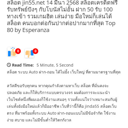
สล็อต jin55.net 14 มีนา 2568 สล็อตเครดิตฟรี
รับทรัพย์ปังๆ กับโบนัสไม่อั้น ฝาก 50 รับ 100
ทางเข้า รวมเกมฮิต เล่นง่าย มือใหม่ก็เล่นได้
สล็อต คนบอกต่อกันปากต่อปากมากที่สุด Top
80 by Esperanza
0
0
Read Time:
5 Minute, 5 Second
สล็อต ระบบ Auto ฝาก-ถอน ได้ไม่ยั้ง เว็บใหญ่ ที่ตามมาตรฐานที่สุด
สวัสดีขอรับทุกคน หากคุณกำลังตามหาเว็บ สล็อต ที่มั่นคงจะ
ปลอดภัย และก็ให้บริการแบบครบวงจร ผมต้องการจะแนะนำ
เว็บไซต์หนึ่งที่ผมเองก็ใช้งานเสมอๆ รวมทั้งแน่ใจว่าเหมาะสมกับผู้
เล่นทั้งยังมือใหม่แล้วก็มืออาชีพ เว็บที่ว่านี้ก็คือ jinda55 สล็อตเว็บ
ตรง ที่มาพร้อมทั้งระบบ Auto ฝาก-ถอนแบบไม่มีข้อจำกัด ใช้งาน
ง่าย สบาย และไม่มีขั้นต่ำให้วิตกกังวล