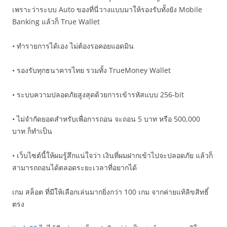
เพราะว่าระบบ Auto ของที่นี่วางแบบมาให้รองรับทั้งยัง Mobile
Banking แล้วก็ True Wallet
• ทำรายการได้เอง ไม่ต้องรอคอยแอดมิน
• รองรับทุกธนาคารไทย รวมทั้ง TrueMoney Wallet
• ระบบความปลอดภัยสูงสุดด้วยการเข้ารหัสแบบ 256-bit
• ไม่จำกัดยอดสำหรับเพื่อการถอน จะถอน 5 บาท หรือ 500,000
บาท ก็ทำเป็น
• เว็บไซต์นี้ให้ผมรู้สึกแน่ใจว่า เงินที่ผมฝากเข้าไปจะปลอดภัย แล้วก็
สามารถถอนได้ตลอดระยะเวลาที่อยากได้
เกม สล็อต ที่มีให้เลือกเล่นมากยิ่งกว่า 100 เกม จากค่ายแท้ลิขสิทธิ์
ตรง