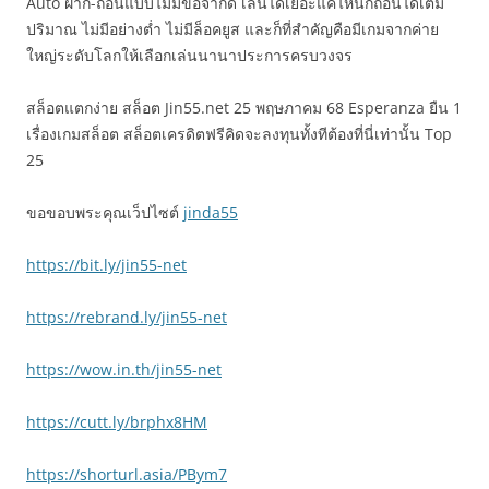
Auto ฝาก-ถอนแบบไม่มีข้อจำกัด เล่นได้เยอะแค่ไหนก็ถอนได้เต็ม
ปริมาณ ไม่มีอย่างต่ำ ไม่มีล็อคยูส และก็ที่สำคัญคือมีเกมจากค่าย
ใหญ่ระดับโลกให้เลือกเล่นนานาประการครบวงจร
สล็อตแตกง่าย สล็อต Jin55.net 25 พฤษภาคม 68 Esperanza ยืน 1
เรื่องเกมสล็อต สล็อตเครดิตฟรีคิดจะลงทุนทั้งทีต้องที่นี่เท่านั้น Top
25
ขอขอบพระคุณเว็ปไซต์
jinda55
https://bit.ly/jin55-net
https://rebrand.ly/jin55-net
https://wow.in.th/jin55-net
https://cutt.ly/brphx8HM
https://shorturl.asia/PBym7