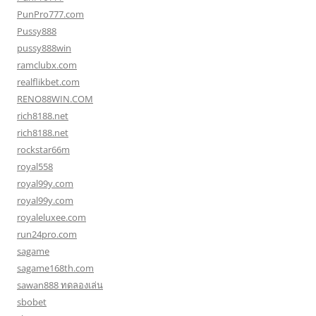
PunPro777.com
Pussy888
pussy888win
ramclubx.com
realflikbet.com
RENO88WIN.COM
rich8188.net
rich8188.net
rockstar66m
royal558
royal99y.com
royal99y.com
royaleluxee.com
run24pro.com
sagame
sagame168th.com
sawan888 ทดลองเล่น
sbobet