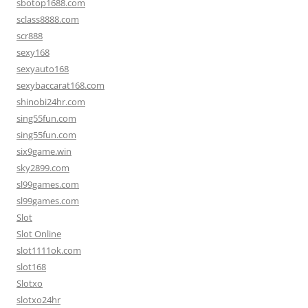
sbotop1688.com
sclass8888.com
scr888
sexy168
sexyauto168
sexybaccarat168.com
shinobi24hr.com
sing55fun.com
sing55fun.com
six9game.win
sky2899.com
sl99games.com
sl99games.com
Slot
Slot Online
slot1111ok.com
slot168
Slotxo
slotxo24hr