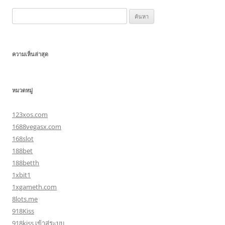
ค้นหา
สำหรับ:
ความเห็นล่าสุด
หมวดหมู่
123xos.com
1688vegasx.com
168slot
188bet
188betth
1xbit1
1xgameth.com
8lots.me
918Kiss
918kiss เข้าสู่ระบบ