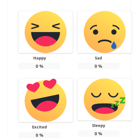
Happy
Sad
0
%
0
%
Sleepy
Excited
0
%
0
%