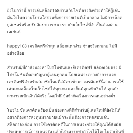
ยิ่งไปกว่านี้ การเล่นสล็อต168ผ่านเว็บไซต์ตรงยังช่วยทำให้ผู้เล่น
มั่นใจในความโปร่งใสรวมทั้งการจ่ายเงินที่เป็นกลาง ไม่มีการล็อค
ยูสเซอร์หรือปรับอัตราการชนะราวกับเว็บไซต์ที่จำเป็นต้องผ่าน
เอเย่นต์
happy168 เครดิตฟรีล่าสุด สล็อตแตกง่าย จ่ายจริงทุกเกม ไม่มี
อย่างน้อย
สำหรับผู้ที่กำลังมองหาโปรโมชั่นและก็เครดิตฟรี สล็อตเว็บตรง มี
โปรโมชั่นที่ตอบปัญหาผู้เล่นทุกคน โดยเฉพาะอย่างยิ่งการแจก
เครดิตฟรีสำหรับสมาชิกใหม่ที่สมัครเข้ามา เครดิตฟรีนี้สามารถใช้
เล่นเกมสล็อตในเว็บไซต์ได้ทุกเกม และก็แม้คุณทำเงินได้ คุณยัง
สามารถเบิกเงินได้จริง โดยไม่มีข้อจำกัดเรื่องการถอนอย่างต่ำ
โปรโมชั่นเครดิตฟรียังเป็นช่องทางที่ดีสำหรับผู้เล่นใหม่ที่ยังไม่ได้
อยากต้องการลงทุนมากมายแม้กระนั้นต้องการทดสอบเล่น
สล็อต168ก่อน การใช้เครดิตฟรีในการเล่นจะช่วยให้คุณได้สัมผัส
ประสบการณ์การเล่นจริง แล้วก็สามารถทำกำไรได้โดยไม่จำเป็นที่