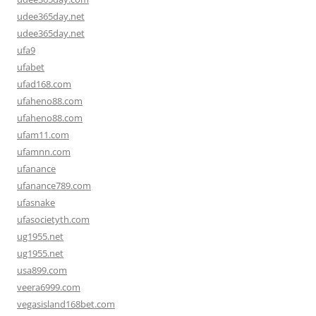
udee365day.net
udee365day.net
ufa9
ufabet
ufad168.com
ufaheno88.com
ufaheno88.com
ufam11.com
ufamnn.com
ufanance
ufanance789.com
ufasnake
ufasocietyth.com
ug1955.net
ug1955.net
usa899.com
veera6999.com
vegasisland168bet.com