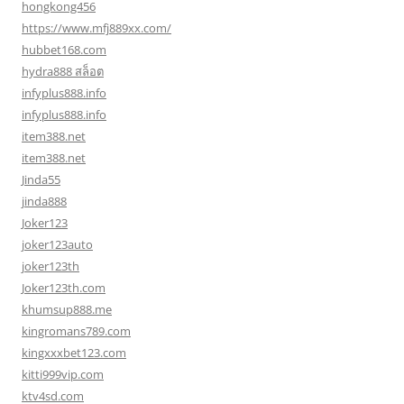
hongkong456
https://www.mfj889xx.com/
hubbet168.com
hydra888 สล็อต
infyplus888.info
infyplus888.info
item388.net
item388.net
Jinda55
jinda888
Joker123
joker123auto
joker123th
Joker123th.com
khumsup888.me
kingromans789.com
kingxxxbet123.com
kitti999vip.com
ktv4sd.com