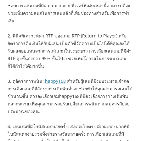
ชอบการเล่นเกมที่มีความมากมาย ฟีเจอร์พิเศษเหล่านี้สามารถที่จะ
ช่วยเพิ่มความสนุกในการเล่นแล้วก็เพิ่มช่องทางสำหรับเพื่อการทำ
เงิน
2. พินิจพิเคราะห์ค่า RTP ของเกม: RTP (Return to Player) หรือ
อัตราการคืนเงินให้กับผู้เล่น เป็นตัวชี้วัดความเป็นไปได้ที่คุณจะได้
รับผลตอบแทนจากการเล่นเกมในระยะยาว การเลือกเล่นเกมที่มีค่า
RTP สูงขึ้นยิ่งกว่า 95% ขึ้นไปจะช่วยเพิ่มโอกาสในการชนะและ
ก็ได้กำไรได้มากขึ้น
3. ดูอัตราการพนัน:
happy168
สำหรับผู้เล่นที่มีงบประมาณจำกัด
การเลือกเกมที่มีอัตราการเดิมพันต่ำจะช่วยทำให้คุณสามารถเล่นได้
ช้านานขึ้น ควรจะเลือกเกมhappy168ที่มีตัวเลือกการวางเดิมพัน
หลากหลาย เพื่อคุณสามารถปรับเปลี่ยนการพนันตามสมควรกับงบ
ประมาณของคุณ
4. เล่นเกมที่มีโบนัสแตกบ่อยครั้ง: สล็อตเว็บตรง มีเกมเยอะมากที่มี
โบนัสแตกง่ายรวมทั้งจ่ายรางวัลหลายครั้ง การเลือกเล่นเกมที่มี