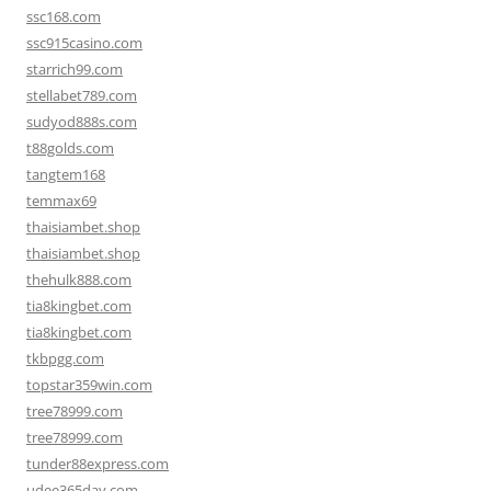
ssc168.com
ssc915casino.com
starrich99.com
stellabet789.com
sudyod888s.com
t88golds.com
tangtem168
temmax69
thaisiambet.shop
thaisiambet.shop
thehulk888.com
tia8kingbet.com
tia8kingbet.com
tkbpgg.com
topstar359win.com
tree78999.com
tree78999.com
tunder88express.com
udee365day.com