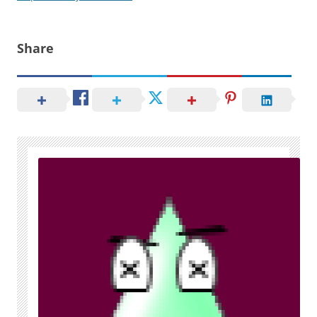
Share