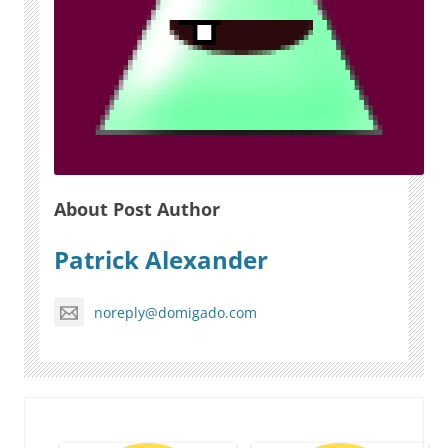
About Post Author
Patrick Alexander
noreply@domigado.com