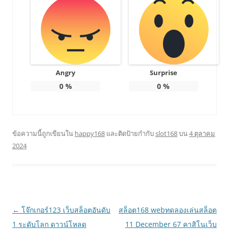
Angry
Surprise
0
%
0
%
ข้อความนี้ถูกเขียนใน
happy168
และติดป้ายกำกับ
slot168
บน
4 ตุลาคม
2024
เมนู
←
โจ๊กเกอร์123 เว็บสล็อตอันดับ
สล็อต168 webทดลองเล่นสล็อต
นำทาง
1 ระดับโลก ดาวน์โหลด
11 December 67 คาสิโนเว็บ