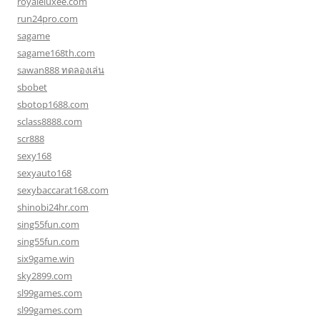
royaleluxee.com
run24pro.com
sagame
sagame168th.com
sawan888 ทดลองเล่น
sbobet
sbotop1688.com
sclass8888.com
scr888
sexy168
sexyauto168
sexybaccarat168.com
shinobi24hr.com
sing55fun.com
sing55fun.com
six9game.win
sky2899.com
sl99games.com
sl99games.com