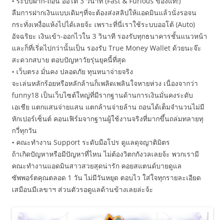
• ระบบฝาก-ถอน ออโต้ 3 วินาที (Fast & Furious ของแท้!)
ลืมการฝากเงินแบบเดิมๆที่จะต้องส่งสลิปให้แอดมินแล้วนั่งรอจน
กระทั่งเหงื่อแห้งไปได้เลยจ้ะ เพราะที่นี่เราใช้ระบบออโต้ (Auto)
อัจฉริยะ เงินเข้า-ออกไวใน 3 วินาที รองรับทุกธนาคารชั้นแนวหน้า
และก็ที่เริ่ดไปกว่านั้นเป็น รองรับ True Money Wallet ด้วยนะจ๊ะ
สะดวกสบาย ตอบปัญหาวัยรุ่นยุคนี้ที่สุด
• เว็บตรง มั่นคง ปลอดภัย ทุนหนาจ่ายจริง
จะเล่นหลักร้อยหรือหลักล้านก็เพลิดเพลินใจหายห่วง เนื่องจากว่า
funny18 เป็นเว็บไซต์ใหญ่ที่มีรากฐานด้านการเงินมั่นคงระดับ
เอเชีย แตกแสนจ่ายแสน แตกล้านจ่ายล้าน ถอนได้เต็มจำนวนไม่มี
หักเปอร์เซ็นต์ คอนเฟิร์มจากฐานผู้ใช้งานจริงที่มากขึ้นถล่มทลายทุ
กวี่ทุกวัน
• คณะทำงาน Support ระดับมือโปร ดูแลดุจญาติมิตร
ถ้าเกิดปัญหาหรือมีปัญหาที่ไหน ไม่ต้องวิตกกังวลเลยจ้ะ พวกเรามี
คณะทำงานแอดมินสาวสวยสุดน่ารัก คอยสแตนด์บายดูแล
ซัพพอร์ตคุณตลอด 1 วัน ไม่มีวันหยุด ตอบไว ใส่ใจทุกรายละเอียด
เสมือนมีเลขาฯ ส่วนตัวรอดูแลด้านข้างเลยล่ะจ้ะ