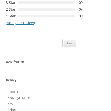
3 Star
0%
2 Star
0%
1 Star
0%
(Add your review)
ค้นหา
สำหรับ:
ความเห็นล่าสุด
หมวดหมู่
123xos.com
1688vegasx.com
168slot
188bet