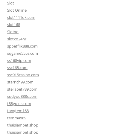
Slot
Slot Online
slot1111ok.com
slot168
Slotxo
slotxo24hr
spbetflik888.com
sqgame555s.com
ss168vip.com
ssc168.com
ssc915casino.com
starrich99.com
stellabet789.com
sudyod888s.com
t88golds.com
tangtem168
temmax69
thaisiambet.shop
thaisiambet.shop