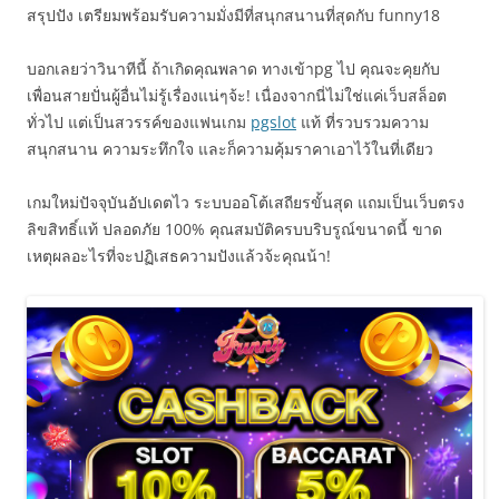
สรุปปัง เตรียมพร้อมรับความมั่งมีที่สนุกสนานที่สุดกับ funny18
บอกเลยว่าวินาทีนี้ ถ้าเกิดคุณพลาด ทางเข้าpg ไป คุณจะคุยกับ
เพื่อนสายปั่นผู้อื่นไม่รู้เรื่องแน่ๆจ้ะ! เนื่องจากนี่ไม่ใช่แค่เว็บสล็อต
ทั่วไป แต่เป็นสวรรค์ของแฟนเกม
pgslot
แท้ ที่รวบรวมความ
สนุกสนาน ความระทึกใจ และก็ความคุ้มราคาเอาไว้ในที่เดียว
เกมใหม่ปัจจุบันอัปเดตไว ระบบออโต้เสถียรขั้นสุด แถมเป็นเว็บตรง
ลิขสิทธิ์แท้ ปลอดภัย 100% คุณสมบัติครบบริบรูณ์ขนาดนี้ ขาด
เหตุผลอะไรที่จะปฏิเสธความปังแล้วจ้ะคุณน้า!