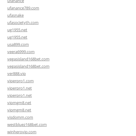
ufanance
ufanance789.com
ufasnake
ufasocietyth.com
ug1955.net
ug1955.net
usa899.com
veera6999.com
vegasisland168bet.com
vegasisland168bet.com
ver888.vip
viperpro1.com
viperpro1.net
viperpro1.net
vipmgm8.net
vipmgm8.net
visdomm.com
westbluez168bet.com
winherovip.com