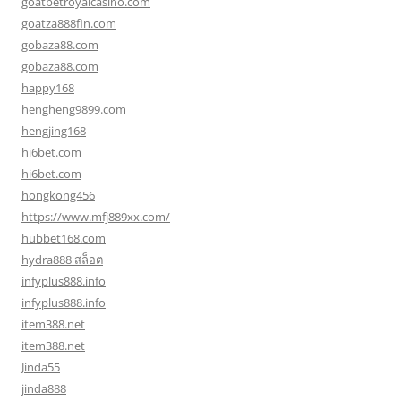
goatbetroyalcasino.com
goatza888fin.com
gobaza88.com
gobaza88.com
happy168
hengheng9899.com
hengjing168
hi6bet.com
hi6bet.com
hongkong456
https://www.mfj889xx.com/
hubbet168.com
hydra888 สล็อต
infyplus888.info
infyplus888.info
item388.net
item388.net
Jinda55
jinda888