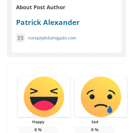
About Post Author
Patrick Alexander
noreply@domigado.com
Happy
Sad
0
%
0
%