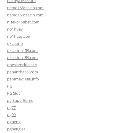
nakoya1688.site
nemo168casino.com
nemo168casino.com
niseko168bet.com
no1huay
no1huay.com
okcasino
okcasino159.com
okcasino159.com
onesiamclub.site
pananthai99.com
paramax1688.info
PG
PG Slot
pg SuperGame
pg77
pg99
pgheng
pgheng99