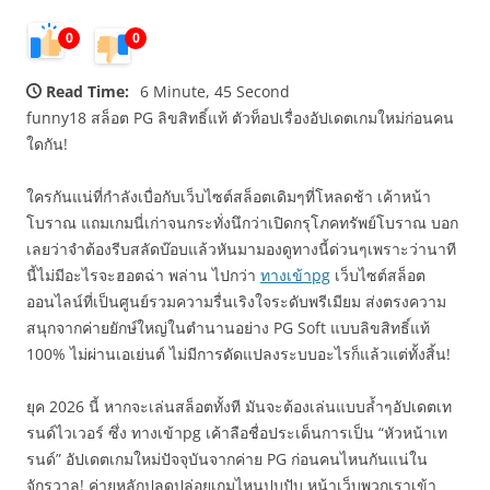
0
0
Read Time:
6 Minute, 45 Second
funny18 สล็อต PG ลิขสิทธิ์แท้ ตัวท็อปเรื่องอัปเดตเกมใหม่ก่อนคน
ใดกัน!
ใครกันแน่ที่กำลังเบื่อกับเว็บไซต์สล็อตเดิมๆที่โหลดช้า เค้าหน้า
โบราณ แถมเกมนี่เก่าจนกระทั่งนึกว่าเปิดกรุโภคทรัพย์โบราณ บอก
เลยว่าจำต้องรีบสลัดบ๊อบแล้วหันมามองดูทางนี้ด่วนๆเพราะว่านาที
นี้ไม่มีอะไรจะฮอตฉ่า พล่าน ไปกว่า
ทางเข้าpg
เว็บไซต์สล็อต
ออนไลน์ที่เป็นศูนย์รวมความรื่นเริงใจระดับพรีเมียม ส่งตรงความ
สนุกจากค่ายยักษ์ใหญ่ในตำนานอย่าง PG Soft แบบลิขสิทธิ์แท้
100% ไม่ผ่านเอเย่นต์ ไม่มีการดัดแปลงระบบอะไรก็แล้วแต่ทั้งสิ้น!
ยุค 2026 นี้ หากจะเล่นสล็อตทั้งที มันจะต้องเล่นแบบล้ำๆอัปเดตเท
รนด์ไวเวอร์ ซึ่ง ทางเข้าpg เค้าลือชื่อประเด็นการเป็น “หัวหน้าเท
รนด์” อัปเดตเกมใหม่ปัจจุบันจากค่าย PG ก่อนคนไหนกันแน่ใน
จักรวาล! ค่ายหลักปลดปล่อยเกมไหนปุบปับ หน้าเว็บพวกเราเข้า