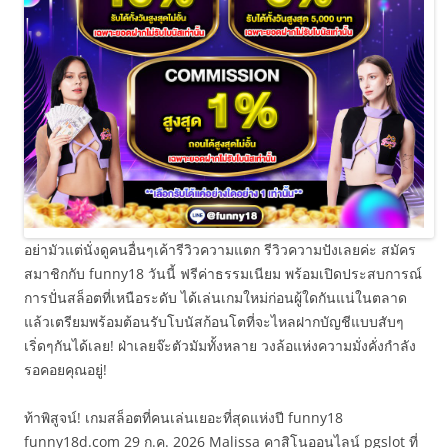
อย่ามัวแต่นั่งดูคนอื่นๆเค้ารีวิวความแตก รีวิวความปังเลยค่ะ สมัคร
สมาชิกกับ funny18 วันนี้ ฟรีค่าธรรมเนียม พร้อมเปิดประสบการณ์
การปั่นสล็อตที่เหนือระดับ ได้เล่นเกมใหม่ก่อนผู้ใดกันแน่ในตลาด
แล้วเตรียมพร้อมต้อนรับโบนัสก้อนโตที่จะไหลฝากบัญชีแบบสับๆ
เริ่ดๆกันได้เลย! ฝ่าเลยจ๊ะตัวมัมทั้งหลาย วงล้อแห่งความมั่งคั่งกำลัง
รอคอยคุณอยู่!
ท้าพิสูจน์! เกมสล็อตที่คนเล่นเยอะที่สุดแห่งปี funny18
funny18d.com 29 ก.ค. 2026 Malissa คาสิโนออนไลน์ pgslot ที่