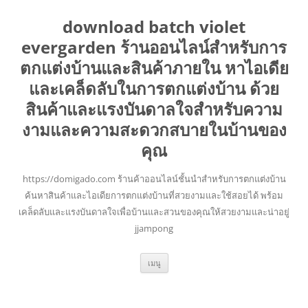
download batch violet
evergarden ร้านออนไลน์สำหรับการ
ตกแต่งบ้านและสินค้าภายใน หาไอเดีย
และเคล็ดลับในการตกแต่งบ้าน ด้วย
สินค้าและแรงบันดาลใจสำหรับความ
งามและความสะดวกสบายในบ้านของ
คุณ
https://domigado.com ร้านค้าออนไลน์ชั้นนำสำหรับการตกแต่งบ้าน
ค้นหาสินค้าและไอเดียการตกแต่งบ้านที่สวยงามและใช้สอยได้ พร้อม
เคล็ดลับและแรงบันดาลใจเพื่อบ้านและสวนของคุณให้สวยงามและน่าอยู่
jjampong
ข้าม
เมนู
ไป
ยัง
เนื้อหา