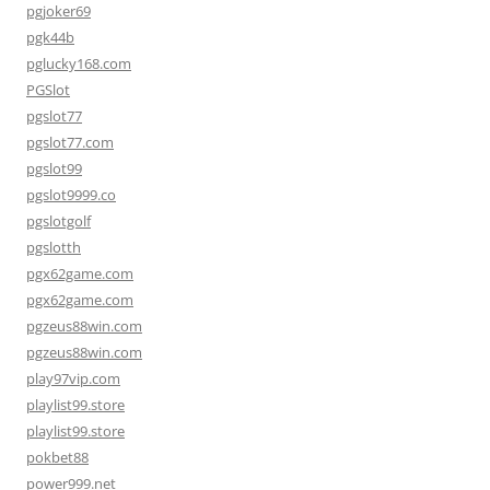
pgjoker69
pgk44b
pglucky168.com
PGSlot
pgslot77
pgslot77.com
pgslot99
pgslot9999.co
pgslotgolf
pgslotth
pgx62game.com
pgx62game.com
pgzeus88win.com
pgzeus88win.com
play97vip.com
playlist99.store
playlist99.store
pokbet88
power999.net