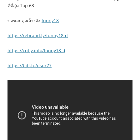
ดีที่สุด Top 63
ขอขอบคุณอ้างอิง
funny18
https://rebrand.ly/funny18-d
https://cutly.info/funny18-d
https://bitt.to/dsur77