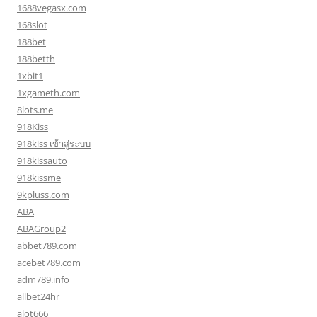
1688vegasx.com
168slot
188bet
188betth
1xbit1
1xgameth.com
8lots.me
918Kiss
918kiss เข้าสู่ระบบ
918kissauto
918kissme
9kpluss.com
ABA
ABAGroup2
abbet789.com
acebet789.com
adm789.info
allbet24hr
alot666