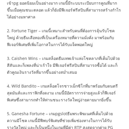
เข้าpg ยอดนิยมเป็นอย่างมาก เกมนี้มีระบบระเบียบการคูณที่มาก
ขึ้นเมื่อคุณชนะตลอด แล้วก็ยังมีฟีเจอร์ฟรีสปินที่สามารถสร้างกำไร
ได้อย่างมหาศาล
2. Fortune Tiger – เกมนี้เหมาะสำหรับคนที่ต้องการลุ้นรับโชค
ใหญ่ ด้วยธีมเสือทองที่เป็นเครื่องหมายที่ความมั่งคั่ง มาพร้อมกับ
ฟีเจอร์พิเศษที่เพิ่มโอกาสในการได้รับแจ็คพอตใหญ่
3. Caishen Wins – เกมสล็อตธีมเทพเจ้าแห่งโชคลาภที่เต็มไปด้วย
สีสันและก็เพลงที่น่าเร้าใจ มีฟีเจอร์ฟรีสปินที่สามารถซื้อได้ และก็
ตัวคูณเงินรางวัลที่มากขึ้นอย่างสม่ำเสมอ
4. Wild Bandito – เกมสล็อตโจรชาวเม็กซิโกที่มาพร้อมกับดนตรี
สุดมันส์และกราฟิกที่งดงาม เกมนี้มีอัตราการจ่ายสูงแล้วก็ฟีเจอร์
พิเศษซึ่งสามารถทำให้ท่านชนะรางวัลใหญ่ง่ายดายมากยิ่งขึ้น
5. Ganesha Fortune – เกมpgslotธีมพระพิฆเนศที่เต็มไปด้วย
ความมีโชค เกมนี้มีฟีพบร์พิเศษที่ช่วยเพิ่มช่องทางในการได้รับ
รางวัลใหญ่ และก็เป็นหนึ่งในเกมที่มีค่า RTP สูงสุดจากค่าย PG