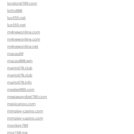
london6789.com
lotto888
lux555.net
lux555.net
m4newonline.com
m4newonline.com
m4newonline.net
macau69
macau888.win
mario678.club
mario678.club
mario678.info
medee989.com
megawaysbet789.com
mexicanoo.com
mmplay-casino.com
mmplay-casino.com
monkey789
msx168.me