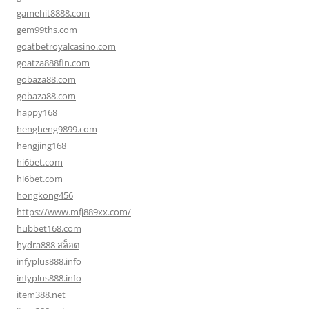
gamehit8888.com
gem99ths.com
goatbetroyalcasino.com
goatza888fin.com
gobaza88.com
gobaza88.com
happy168
hengheng9899.com
hengjing168
hi6bet.com
hi6bet.com
hongkong456
https://www.mfj889xx.com/
hubbet168.com
hydra888 สล็อต
infyplus888.info
infyplus888.info
item388.net