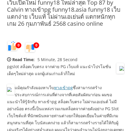
เว็บเปิดใหม่ funny18 ใหม่ล่าสุด Top 87 by
Calvin ทางเข้าpg funny18.asia funny18 เว็บ
แตกง่าย เว็บแท้ ไม่ผ่านเอเย่นต์ แตกหนักทุก
เกม 26 กุมภาพันธ์ 2568 casino online
0
0
Read Time:
5 Minute, 28 Second
pgslot สล็อตเว็บตรง จากค่าย PG เว็บแท้ แนะนำโปรโมชั่น
เด็ดๆใหม่ล่าสุด แจกผู้เล่นเก่าแล้วก็ใหม่
แม้คุณกำลังมองหาเว็บ
ทางเข้าpg
ซึ่งสามารถสร้าง
ประสบการณ์การเล่นที่ต่างจากที่เคยสัมผัสมาก่อน ผมขอ
แนะนำให้รู้จักกับ ทางเข้าpg สล็อตเว็บตรง ไม่ผ่านเอเย่นต์ ไม่มี
อย่างน้อย ตรงนี้เป็นแหล่งรวมเกมสล็อตจากค่ายดังอย่าง PG Slot
เว็บไซต์แท้ ที่นักพนันหลายท่านต่างยกให้ยอดเยี่ยมในค่ายที่มีเกม
สนุกสนานที่สุด โบนัสแตกง่าย แล้วก็สามารถสร้างรายได้ให้กับผู้
เล่นจริงๆได้อย่างสม่ำเสมอ ผมแน่ใจว่าคนจำนวนไม่น้อยอาจเคยพบ