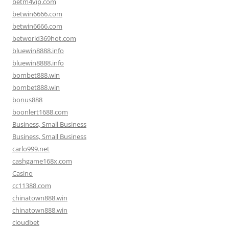
betm4vip.com
betwin6666.com
betwin6666.com
betworld369hot.com
bluewin8888.info
bluewin8888.info
bombet888.win
bombet888.win
bonus888
boonlert1688.com
Business, Small Business
Business, Small Business
carlo999.net
cashgame168x.com
Casino
cc11388.com
chinatown888.win
chinatown888.win
cloudbet