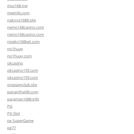
msx168.me
mwin9s.com
nakoya1688.site
nemo168casino.com
nemo168casino.com
niseko168bet.com
no1huay
no1huay.com
okcasino
okcasino159.com
okcasino159.com
onesiamclub.site
pananthai99.com
paramax1688.info
PG
PG Slot
pg SuperGame
pg77