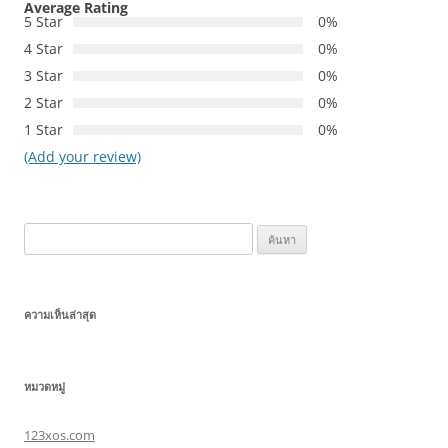
Average Rating
5 Star
0%
4 Star
0%
3 Star
0%
2 Star
0%
1 Star
0%
(Add your review)
ค้นหา
สำหรับ:
ความเห็นล่าสุด
หมวดหมู่
123xos.com