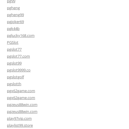
pg99
pgheng
pgheng99
pgjoker69
pgk44b
pglucky168.com
PGSlot
pgslot77
pgslot77.com
pgslot99
pgslot9999.co
pgslotgolf
pgslotth
pgx62game.com
pgx62game.com
pgzeus88win.com
pgzeus88win.com
play97vip.com
playlist99.store