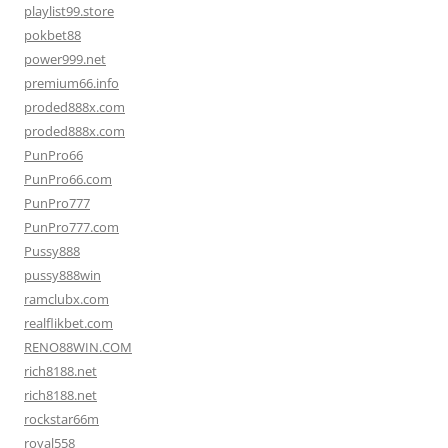
playlist99.store
pokbet88
power999.net
premium66.info
proded888x.com
proded888x.com
PunPro66
PunPro66.com
PunPro777
PunPro777.com
Pussy888
pussy888win
ramclubx.com
realflikbet.com
RENO88WIN.COM
rich8188.net
rich8188.net
rockstar66m
royal558