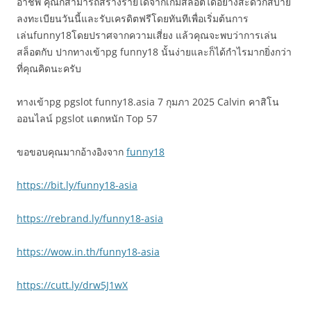
อาชีพ คุณก็สามารถสร้างรายได้จากเกมสล็อตได้อย่างสะดวกสบาย
ลงทะเบียนวันนี้และรับเครดิตฟรีโดยทันทีเพื่อเริ่มต้นการ
เล่นfunny18โดยปราศจากความเสี่ยง แล้วคุณจะพบว่าการเล่น
สล็อตกับ ปากทางเข้าpg funny18 นั้นง่ายและก็ได้กำไรมากยิ่งกว่า
ที่คุณคิดนะครับ
ทางเข้าpg pgslot funny18.asia 7 กุมภา 2025 Calvin คาสิโน
ออนไลน์ pgslot แตกหนัก Top 57
ขอขอบคุณมากอ้างอิงจาก
funny18
https://bit.ly/funny18-asia
https://rebrand.ly/funny18-asia
https://wow.in.th/funny18-asia
https://cutt.ly/drw5J1wX