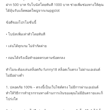
ฝาก 500 บาท รับโบนัสโดยทันที 1000 บาท ช่วยเพิ่มช่องทางให้คุณ
ได้ลุ้นรับแจ็คพอตใหญ่จากเกมpgslot
ข้อดีของโปรโมชั่นนี้
• โบนัสเพิ่มเท่าตัวโดยทันที
• เล่นได้ทุกเกม ไม่จำกัดค่าย
• ถอนได้จริงเมื่อทำยอดครบตามข้อตกลง
ทำไมจะต้องเล่นสล็อตกับ funny18 สล็อตเว็บตรง ไม่ผ่านเอเย่นต์
ไม่มีอย่างต่ำ
1. ปลอดภัย 100% – ตรงนี้เป็นเว็บไซต์ตรง ไม่มีการผ่านเอเย่นต์
ทำให้วิธีการทำธุรกรรมทางด้านการเงินของคุณไม่มีอันตรายและก็
โปร่งใส