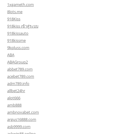
1xgameth.com
8lots.me
918Kiss
918kiss เข้าสู่ระบบ
918kissauto
918kissme
9kpluss.com
ABA
ABAGroup2
abbet789.com
acebet789.com
adm789.info
allbet24hr
alot666
amb888
ambnovabet.com
argus16888.com
asb9999.com
askwin88.online