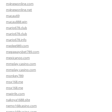
m4newonline.com
m4newonline.net
macau69
macau888.win
mario678.club
mario678.club
mario678.info
medee989.com
megawaysbet789.com
mexicanoo.com
mmplay-casino.com
mmplay-casino.com
monkey789
msx168.me
msx168.me
mwin9s.com
nakoya1688.site
nemo168casino.com
nemo168casino.com