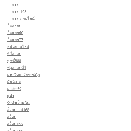
บาคาร่า
บาคาร่า168
บาคาร่าออนไลน์
ปั่นสล็อต
ปั่นแตก66
ปั่นแตก77
พนันออนไลน์
พีจีสล็อต
พุซซี่888
ฟลูสล็อตพีจี
มหาวิทยาลัยราชภัฏ
มันนี่เกม
มาเก๊า69
ยูฟ่า
รับทำเว็บพนัน
ล็อกดาวน์168
สล็อต
สล็อต168
สล็อต456