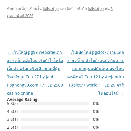
ข้อความนี้ถูกเขียนใน
fullslotpg
และติดป้ายกำกับ
fullslotpg
บน
5
กุมภาพันธ์ 2026
เมนู
←
เว็บใหญ่ pg99 websiteแตก
เว็บเปิดใหม่ pgslot77 เว็บแตก
นำทาง
ง่าย สล็อตมือใหม่ เริ่มยังไงให้ไม่
ง่าย สล็อตทำไมถึงคนติดกันเยอะ
เรื่อง
เจ็บตัว พร้อมทริคเลือกเกมที่คุ้ม
แค่กดหมุนแต่มันสนุกตรงไหน
ใหม่ล่าสุด Top 27 by Jani
เครดิตฟรี Top 12 by Alejandra
Ppgheng99.com 17 FEB 2569
Pgslot77.world 1 FEB 26 คาสิ
casino online
โนออนไลน์
→
Average Rating
5 Star
0%
4 Star
0%
3 Star
0%
2 Star
0%