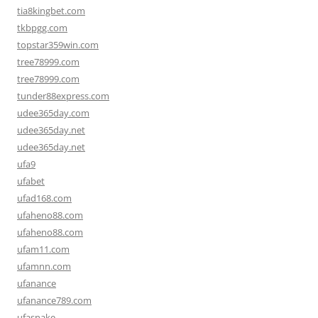
tia8kingbet.com
tkbpgg.com
topstar359win.com
tree78999.com
tree78999.com
tunder88express.com
udee365day.com
udee365day.net
udee365day.net
ufa9
ufabet
ufad168.com
ufaheno88.com
ufaheno88.com
ufam11.com
ufamnn.com
ufanance
ufanance789.com
ufasnake