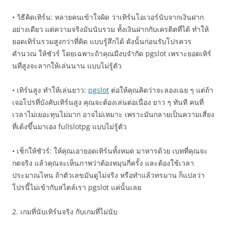
• วิธีคิดเทิร์น: หลายคนเข้าใจผิด ว่าเทิร์นโอเวอร์นับจากเงินฝาก
อย่างเดียว แต่ความจริงมันนับรวม ทั้งเงินฝากกับเครดิตที่ได้ ทำให้
ยอดเทิร์นรวมสูงกว่าที่คิด แบบรู้สึกได้ ดังนั้นก่อนรับโปรควร
คำนวณ ให้ชัวร์ โดยเฉพาะถ้าคุณมีงบจำกัด pgslot เพราะยอดเทิร์
นที่สูงจะลากให้เล่นนาน แบบไม่รู้ตัว
• เทิร์นสูง ทำให้เล่นยาว:
pgslot
ต่อให้คุณคิดว่าจะลองเฉย ๆ แต่ถ้า
เจอโปรที่บังคับเทิร์นสูง คุณจะต้องเล่นต่อเนื่อง ยาว ๆ ทันที คนที่
เวลาไม่เยอะทุนไม่มาก อาจไม่เหมาะ เพราะมันกลายเป็นความเสี่ยง
ที่เด้งขึ้นมาเอง fullslotpg แบบไม่รู้ตัว
• เช็กให้ชัวร์: ให้คุณเอายอดเทิร์นทั้งหมด มาหารด้วย เบทที่คุณจะ
กดจริง แล้วคุณจะเห็นภาพว่าต้องหมุนกี่ครั้ง และต้องใช้เวลา
ประมาณไหน ถ้าตัวเลขมันดูไม่จริง หรือทำแล้วทรมาน ก็แปลว่า
โปรนี้ไม่เข้ากับสไตล์เรา pgslot แค่นั้นเลย
2. เกมที่นับเทิร์นจริง กับเกมที่ไม่นับ