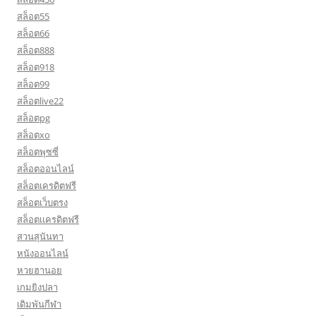
สล็อต55
สล็อต66
สล็อต888
สล็อต918
สล็อต99
สล็อตlive22
สล็อตpg
สล็อตxo
สล็อตพุซซี่
สล็อตออนไลน์
สล็อตเครดิตฟรี
สล็อตเว็บตรง
สล็อตเเครดิตฟรี
สวนสุนันทา
หนังออนไลน์
หวยฮานอย
เกมยิงปลา
เดิมพันกีฬา