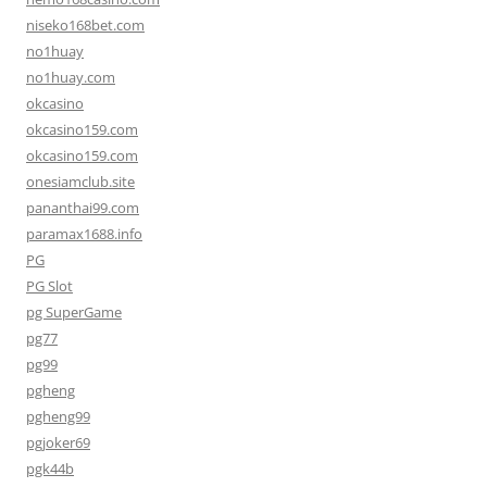
niseko168bet.com
no1huay
no1huay.com
okcasino
okcasino159.com
okcasino159.com
onesiamclub.site
pananthai99.com
paramax1688.info
PG
PG Slot
pg SuperGame
pg77
pg99
pgheng
pgheng99
pgjoker69
pgk44b