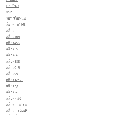
มาเก๊า69
ยูฟ่า
รับทำเว็บพนัน
ล็อกดาวน์168
สล็อต
สล็อต168
สล็อต456
สล็อต55
สล็อต66
สล็อต888
สล็อต918
สล็อต99
สล็อตlive22
สล็อตpg
สล็อตxo
สล็อตพุซซี่
สล็อตออนไลน์
สล็อตเครดิตฟรี