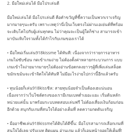
2. มือใหม่เล่นได้ มือโปรเล่นดี
มือใหม่เล่นได้ มือโปรเล่นดี คือคำขวัญที่ชี้ความเป็นพวกเราเจริญ
มากมายๆนะครับ เพราะเหตุว่านี่เป็นเว็บตรงไม่ผ่านเอเย่นต์ที่พร้อม
จะเติบโตไปกับผู้เล่นทุกคน ไม่ว่าคุณจะเป็นผู้ใดก็ช่าง สามารถเข้า
มาบันเทิงใจรวมทั้งได้กำไรกับเกมของเราได้
• มือใหม่เริ่มเล่น918kissme ได้ทันที: เนื่องจากว่ารายการอาหาร
เกมไม่ซับซ้อน กดเข้าเกมง่าย ไม่ต้องตั้งค่าหลายกระบวนการ แบบ
เกมเข้าใจง่ายมากมายๆไม่ต้องอ่านข้อตกลงยาวๆผู้ที่เพิ่งเล่นสล็อต
ขมักเขม้นจะเข้าจิตใจได้ทันที ไม่มีอะไรง่ายไปกว่านี้อีกแล้วครับ
• ทุนน้อยก็เล่น918kissชิล: สายทุนน้อยจำเป็นต้องเฮแน่นอน
เนื่องจากว่าเว็บไซต์ตรงของเรามีเกมเบทต่ำเยอะแยะ เริ่มต้นหลัก
หน่วยแค่นั้น มาพร้อมระบบทดสอบเล่นฟรี ไม่ต้องเสี่ยงเงินก้อนก่อน
อีกด้วย สนุกกับเกมที่สนใจได้อย่างเต็มที่ ลดความกดดันเจริญ
• มืออาชีพเล่น918kissmeได้ดิบได้ดีขึ้น: มือโปรสามารถเลือกเกมที่
สนใจได้เลย ปรับเบท คิดแผน อ่านเกม แล้วก็เอนหน้าจอยให้เต็มที่!