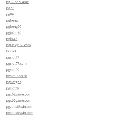
pg SuperGame
pg77
pg99
pgheng
pgheng99
pgjoker69
pgk44b
pglucky168.com
PGSlot
pgslot77
pgslot77.com
pgslot99
pgslot9999.co
pgslotgolf
pgslotth
pgx62game.com
pgx62game.com
pgzeus88win.com
pgzeus88win.com