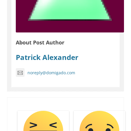
About Post Author
Patrick Alexander
noreply@domigado.com