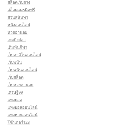
สล็อตเว็บตรง
สล็อตเเครดิตฟรี
สวนสุนันทา
หนังออนไลน์
หวยฮานอย
เกมยิงปลา
เดิมพันกีฬา
เว็บคาสิโนออนไลน์
เว็บพนัน
เว็บพนันออนไลน์
เว็บสล็อต
เว็บหวยฮานอย
เศรษฐี99
แทงบอล
แทงบอลออนไลน์
แทงหวยออนไลน์
โจ๊กเกอร์123