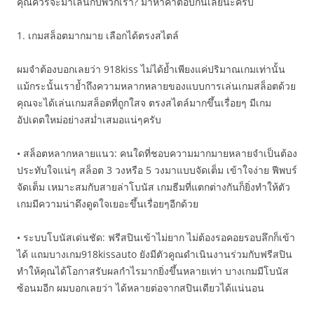
คุณควรจะมาเล่นกับพวกเรา? มาหาคำตอบกันเลยนะครับ
1. เกมสล็อตมากมาย เลือกได้ตรงสไตล์
ผมจำต้องบอกเลยว่า 918kiss ไม่ได้ย้ำเพียงแค่ปริมาณเกมเท่านั้น
แม้กระนั้นเราย้ำถึงความหลากหลายของแบบการเล่นเกมสล็อตด้วย
คุณจะได้เล่นเกมสล็อตที่ถูกใสจ ตรงสไตล์มากขึ้นเรื่อยๆ มีเกม
อัปเดตใหม่อย่างสม่ำเสมอแน่ๆครับ
• สล็อตหลากหลายแนว: คนใดที่ชอบความมากมายหลายจำเป็นต้อง
ประทับใจแน่ๆ สล็อต 3 วงหรือ 5 วงมาแบบจัดเต็ม เข้าใจง่าย ฟีพบร์
จัดเต็ม เหมาะสมกับสายล่าโบนัส เกมธีมที่แตกต่างกันก็ยิ่งทำให้ตัว
เกมมีความน่าดึงดูดใจเยอะขึ้นเรื่อยๆอีกด้วย
• ระบบโบนัสเด่นชัด: ฟรีสปินเข้าไม่ยาก ไม่ต้องรอคอยรอบลึกก็เข้า
ได้ แถมบางเกม918kissauto ยังมีตัวคูณดำเนินงานร่วมกับฟรีสปิน
ทำให้คุณได้โอกาสรับผลกำไรมากยิ่งขึ้นหลายเท่า บางเกมมีโบนัส
ซ้อนมอีก ผมบอกเลยว่า ได้หลายต่อจากสปินเดียวได้แน่นอน