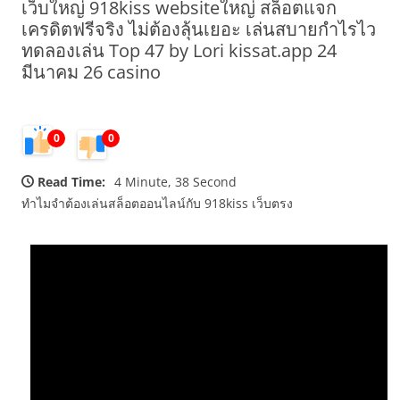
เว็บใหญ่ 918kiss websiteใหญ่ สล็อตแจก
เครดิตฟรีจริง ไม่ต้องลุ้นเยอะ เล่นสบายกำไรไว
ทดลองเล่น Top 47 by Lori kissat.app 24
มีนาคม 26 casino
0
0
Read Time:
4 Minute, 38 Second
ทำไมจำต้องเล่นสล็อตออนไลน์กับ 918kiss เว็บตรง