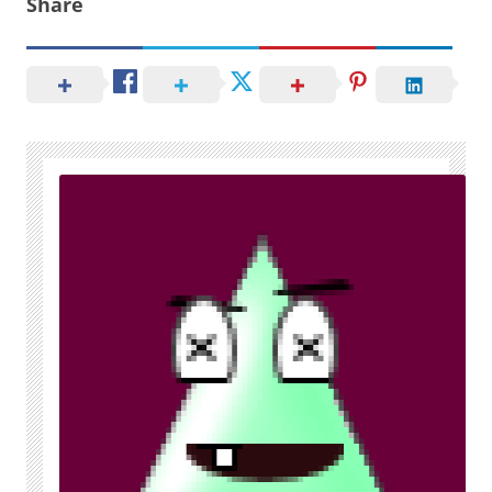
Share