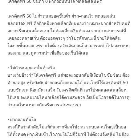
เครดิตฟรี 50 ขั้นต่ำ 0 ฝากถอนทันใจ ทดลองเล่นฟรี
เครดิตฟรี 50 ไม่กำหนดยอดขั้นต่ำ ฝาก–ถอนไว ทดลองเล่น
สล็อต168 ฟรี คืออีกหนึ่งทางเลือกที่ผมมองว่าเหมาะมากสำหรับคนที่
อยากเริ่มเล่นสล็อตแบบไม่ต้องเสี่ยงเงินตัวเอง จากประสบการณ์ที่
เคยลองหลายเว็บ ต้องบอกตรงๆ ว่าโปรลักษณะนี้ช่วยให้ตัดสิน
ใจง่ายขึ้นเยอะ เพราะไม่ต้องควักเงินก่อนก็สามารถเข้าไปลองระบบ
ลองเกม และดูความน่าเชื่อถือของเว็บได้เลย
• ไม่กำหนดยอดขั้นต่ำจริง
บางเว็บอ้างว่าให้เครดิตฟรี แต่พอจะถอนกลับมีเงื่อนไขซับซ้อน ต้อง
ทำยอดสูง หรือบังคับฝากก่อนถึงจะถอนได้ แต่เว็บที่ให้เครดิตฟรี 50
แบบชัดเจน คือสมัครเสร็จ รับเครดิตทันที เอาไปทดลองเล่นสล็อต
ได้เลย จะเล่นเกมไหนก็เลือกได้ตามสะดวก ถือเป็นโอกาสดีในการดู
ว่าเกมไหนเหมาะกับจริตการเล่นของเรา
• ฝากถอนทันใจ
ตรงนี้ถือว่าสำคัญไม่แพ้กัน จากที่ผมใช้งาน ระบบส่วนใหญ่เป็นออ
โต้ทั้งหมด ฝากเงินเข้าเร็วภายในไม่กี่วินาที ไม่ต้องแจ้งสลิป ไม่ต้อง