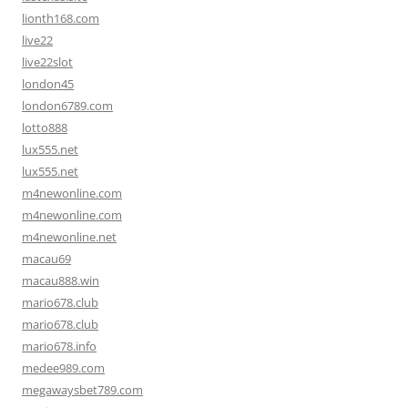
lionth168.com
live22
live22slot
london45
london6789.com
lotto888
lux555.net
lux555.net
m4newonline.com
m4newonline.com
m4newonline.net
macau69
macau888.win
mario678.club
mario678.club
mario678.info
medee989.com
megawaysbet789.com