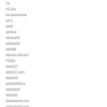
PG
PG Slot
pg SuperGame
pg77
pg99
pgheng
pgheng99
pgjoker69
pgk44b
pglucky168.com
PGSlot
pgslot77
pgslot77.com
pgslot99
pgslot9999.co
pgslotgolf
pgslotth
pgx62game.com
pgx62game.com