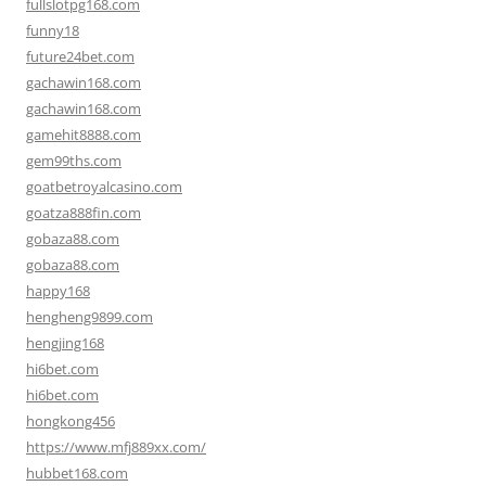
fullslotpg168.com
funny18
future24bet.com
gachawin168.com
gachawin168.com
gamehit8888.com
gem99ths.com
goatbetroyalcasino.com
goatza888fin.com
gobaza88.com
gobaza88.com
happy168
hengheng9899.com
hengjing168
hi6bet.com
hi6bet.com
hongkong456
https://www.mfj889xx.com/
hubbet168.com