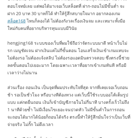
ตอบโจทย์เลย แต่พอได้มาเจอเว็บสล็อตที่ ฝาก-ถอนไม่มีขั้นต่ำ จะ
ฝาก 20 บาท 30 บาทก็ได้ ทำให้รู้สึกสบายใจมาก อยากลองเกม
สล็อต168
ไหนก็ลองได้ ไม่ต้องกังวลเรื่องเงินจม และเหมาะทั้งมือ
ใหม่กับคนที่อยากบริหารทุนแบบมีวินัย
hengjing168 ระบบของเว็บที่ผมใช้ถือว่าจัดระบบมาดี หน้าเว็บไม่
รก เมนูชัดเจน ฝากเงินแค่ไม่กี่ขั้นตอน โอนเสร็จเงินเข้าเกมแทบจะ
ไม่ต้องรอ ไม่ต้องแจ้งสลิป ไม่ต้องรอแอดมินตรวจสอบ ซึ่งตรงนี้ช่วย
ลดขั้นตอนไปเยอะมาก โดยเฉพาะเวลาที่อยากเข้าเกมทันที หรือมี
เวลาว่างไม่นาน
ส่วนเรื่อง ถอนเงิน เป็นจุดที่ผมประทับใจที่สุด จากที่เคยเจอเว็บถอน
ช้า รอเป็นชั่วโมง หรือบางทีต้องทวง แต่เว็บนี้ใช้ระบบออโต้เต็มรูป
แบบ แค่กดยื่นถอน เงินก็เข้าบัญชีภายในไม่กี่นาที บางครั้งเร็วไม่ถึง
1 นาทีด้วยซ้ำ ไม่มีเงื่อนไขเยอะจนปวดหัว ไม่มีขั้นต่ำในการถอน
จะถอนได้มากได้น้อยก็ถอนได้จริง ตรงนี้ทำให้รู้สึกมั่นใจว่าเป็นเว็บที่
จ่ายจริง ไม่กั๊ก ไม่ดึงเวลา