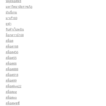
ฟลูสล็อตพีจี
มหาวิทยาลัยราชภัฏ
มันนี่เกม
มาเก๊า69
ยูฟ่า
รับทำเว็บพนัน
ล็อกดาวน์168
สล็อต
สล็อต168
สล็อต456
สล็อต55
สล็อต66
สล็อต888
สล็อต918
สล็อต99
สล็อตlive22
สล็อตpg
สล็อตxo
สล็อตพุซซี่