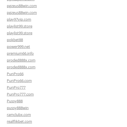
pgzeus88win.com
pgzeus88win.com
play97vip.com
playlist99.store
playlist99.store
pokbet88
power999.net
premium66.info
proded888x.com
proded888x.com
PunPro66
PunPro66.com
PunPro777
PunPro777.com
Pussy888
pussy888win
ramclubx.com
realflikbet.com