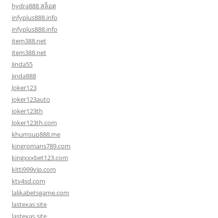
hydra888 สล็อต
infyplus888.info
infyplus888.info
item388.net
item388.net
Jinda55
jinda888
Joker123
joker123auto
joker123th
Joker123th.com
khumsup888.me
kingromans789.com
kingxxxbet123.com
kitti999vip.com
ktv4sd.com
lalikabetsgame.com
lastexas.site
lastexas.site