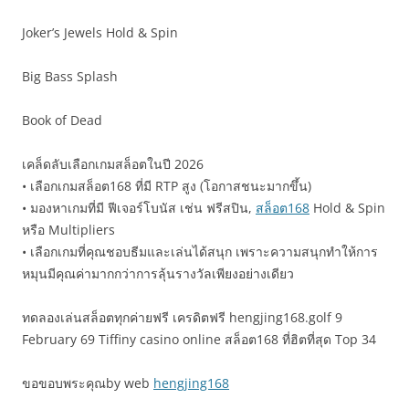
Joker’s Jewels Hold & Spin
Big Bass Splash
Book of Dead
เคล็ดลับเลือกเกมสล็อตในปี 2026
• เลือกเกมสล็อต168 ที่มี RTP สูง (โอกาสชนะมากขึ้น)
• มองหาเกมที่มี ฟีเจอร์โบนัส เช่น ฟรีสปิน,
สล็อต168
Hold & Spin
หรือ Multipliers
• เลือกเกมที่คุณชอบธีมและเล่นได้สนุก เพราะความสนุกทำให้การ
หมุนมีคุณค่ามากกว่าการลุ้นรางวัลเพียงอย่างเดียว
ทดลองเล่นสล็อตทุกค่ายฟรี เครดิตฟรี hengjing168.golf 9
February 69 Tiffiny casino online สล็อต168 ที่ฮิตที่สุด Top 34
ขอขอบพระคุณby web
hengjing168