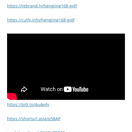
https://rebrand.ly/hengjing168-golf
https://cutly.info/hengjing168-golf
https://bitt.to/4u4edy
https://shorturl.asia/q58AP