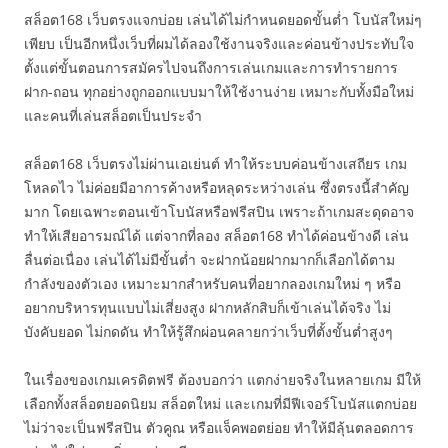
สล็อต168 เว็บตรงแจกบ่อย เล่นได้ไม่กำหนดยอดขั้นต่ำ โบนัสใหม่ๆ
เพียบ เป็นอีกหนึ่งเว็บที่ผมได้ลองใช้งานจริงและค่อนข้างประทับใจ
ตั้งแต่ขั้นตอนการสมัครไปจนถึงการเล่นเกมและการทำรายการ
ฝาก-ถอน ทุกอย่างถูกออกแบบมาให้ใช้งานง่าย เหมาะกับทั้งมือใหม่
และคนที่เล่นสล็อตเป็นประจำ
สล็อต168 เว็บตรงไม่ผ่านเอเย่นต์ ทำให้ระบบค่อนข้างเสถียร เกม
โหลดไว ไม่ค่อยมีอาการค้างหรือหลุดระหว่างเล่น ซึ่งตรงนี้สำคัญ
มาก โดยเฉพาะตอนเข้าโบนัสหรือฟรีสปิน เพราะถ้าเกมสะดุดอาจ
ทำให้เสียอารมณ์ได้ แต่จากที่ลอง สล็อต168 ทำได้ค่อนข้างดี เล่น
ลื่นต่อเนื่อง เล่นได้ไม่มีขั้นต่ำ จะฝากน้อยฝากมากก็เลือกได้ตาม
กำลังของตัวเอง เหมาะมากสำหรับคนที่อยากลองเกมใหม่ ๆ หรือ
อยากบริหารทุนแบบไม่เสี่ยงสูง ฝากหลักสิบก็เข้าเล่นได้จริง ไม่
บังคับยอด ไม่กดดัน ทำให้รู้สึกผ่อนคลายกว่าเว็บที่ตั้งขั้นต่ำสูงๆ
ในเรื่องของเกมเครดิตฟรี ต้องบอกว่า แตกง่ายจริงในหลายเกม มีให้
เลือกทั้งสล็อตยอดนิยม สล็อตใหม่ และเกมที่มีฟีเจอร์โบนัสแตกบ่อย
ไม่ว่าจะเป็นฟรีสปิน ตัวคูณ หรือแจ็คพอตย่อย ทำให้มีลุ้นตลอดการ