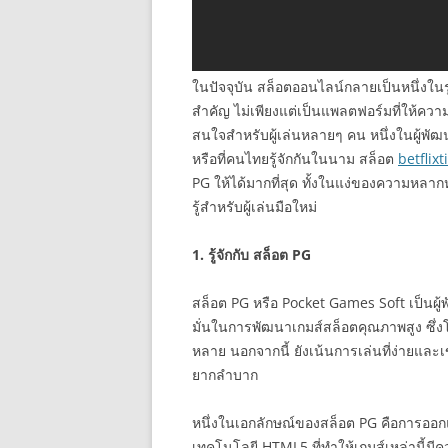
ในปัจจุบัน สล็อตออนไลน์กลายเป็นหนึ่งใน
สำคัญ ไม่เพียงแต่เป็นแพลตฟอร์มที่ให้ความ
สนใจสำหรับผู้เล่นหลายๆ คน หนึ่งในผู้พัฒน
หรือที่คนไทยรู้จักกันในนาม สล็อต
betflixt
PG ให้ได้มากที่สุด ทั้งในแง่ของความหลาก
รู้สำหรับผู้เล่นมือใหม่
1. รู้จักกับ สล็อต PG
สล็อต PG หรือ Pocket Games Soft เป็นผู้พ
มั่นในการพัฒนาเกมส์สล็อตคุณภาพสูง ซึ่ง
หลาย นอกจากนี้ ยังเน้นการเล่นที่ง่ายและเ
ยากลำบาก
หนึ่งในเอกลักษณ์ของสล็อต PG คือการออกแ
เทคโนโลยี HTML5 ที่ทำให้เกมส์เหล่านี้มี