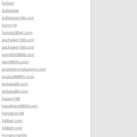
fullslot
fullslotpg
fullslotpg168.com
funny18
future24bet.com
gachawin168.com
gachawin168.com
gamehit8888.com
gem99ths.com
goatbetroyalcasino.com
goatza888fin.com
gobaza88.com
gobaza88.com
happy168
hengheng9899.com
hengjing168
hi6bet.com
hi6bet.com
hongkong456