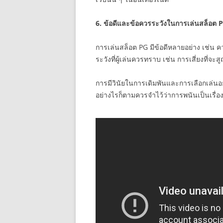
6. ข้อดีและข้อควรระวังในการเล่นสล็อต 
การเล่นสล็อต PG มีข้อดีหลายอย่าง เช่น ค
ระวังที่ผู้เล่นควรทราบ เช่น การเสี่ยงที่จะ
การมีวินัยในการเดิมพันและการเลือกเล่
อย่างไรก็ตามควรจำไว้ว่าการพนันเป็นเรื่อง