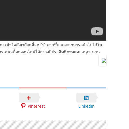
รู้และเข้าใจเกี่ยวกับสล็อต PG มากขึ้น และสามารถนำไปใช้ใน
ในการเล่นสล็อตออนไลน์ได้อย่างมีประสิทธิภาพและสนุกสนาน.
Pinterest
LinkedIn