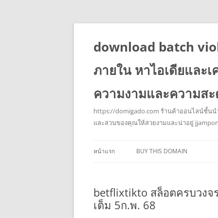
download batch viol
ภายใน หาไอเดียและเค
ความงามและความสะ
https://domigado.com ร้านค้าออนไลน์ชั้นน
และสวนของคุณให้สวยงามและน่าอยู่ jjampo
หน้าแรก
BUY THIS DOMAIN
betflixtikto สล็อตครบวงจ
เต็ม 5ก.พ. 68