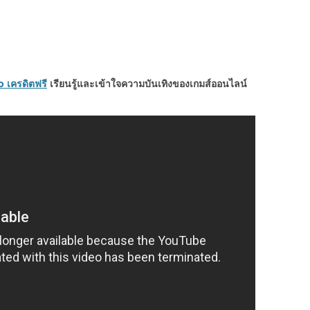
o เครดิตฟรี
เรียนรู้และเข้าใจความบันเทิงของเกมส์ออนไลน์