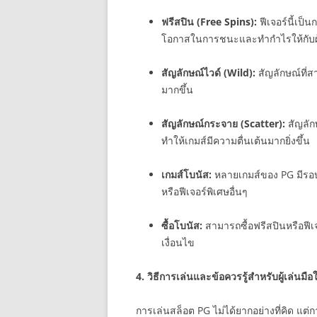
ฟรีสปิน (Free Spins):
ฟีเจอร์นี้เป็น
โอกาสในการชนะและทำกำไรให้กับผู
สัญลักษณ์ไวด์ (Wild):
สัญลักษณ์ที่สา
มากขึ้น
สัญลักษณ์กระจาย (Scatter):
สัญลัก
ทำให้เกมส์มีความตื่นเต้นมากยิ่งขึ้น
เกมส์โบนัส:
หลายเกมส์ของ PG มีรอบโบ
หรือฟีเจอร์พิเศษอื่นๆ
ซื้อโบนัส:
สามารถซื้อฟรีสปินหรือฟีเ
เงื่อนไข
4. วิธีการเล่นและข้อควรรู้สำหรับผู้เล่นมือ
การเล่นสล็อต PG ไม่ได้ยากอย่างที่คิด แต่การ