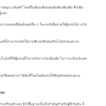
การหมุนวงล้อฟรี โดยที่ไม่ต้องเสียยอดเดิมพันเพิ่มเติม ซึ่งเพิ่ม
้เล่น
มารถแทนที่สัญลักษณ์อื่น ๆ ในเกมส์เพื่อช่วยให้ผู้เล่นได้รางวัล
ษณ์นี้สามารถเปิดใช้งานฟีเจอร์พิเศษหรือโบนัสรอบต่างๆ
นัสที่ให้ผู้เล่นมีโอกาสรับรางวัลเพิ่มเติม ไม่ว่าจะเป็นเงินสด
จอร์พิเศษต่างๆ ได้ทันทีโดยไม่ต้องรอให้สัญลักษณ์ตรงตาม
ใหม่
เตรียมตัวและรู้จักพื้นฐานเป็นสิ่งสำคัญสำหรับผู้ที่เริ่มต้น นี่