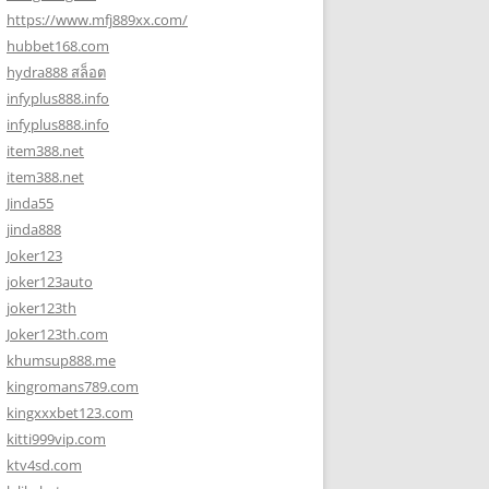
https://www.mfj889xx.com/
hubbet168.com
hydra888 สล็อต
infyplus888.info
infyplus888.info
item388.net
item388.net
Jinda55
jinda888
Joker123
joker123auto
joker123th
Joker123th.com
khumsup888.me
kingromans789.com
kingxxxbet123.com
kitti999vip.com
ktv4sd.com