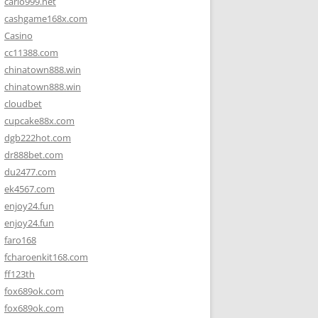
carlo999.net
cashgame168x.com
Casino
cc11388.com
chinatown888.win
chinatown888.win
cloudbet
cupcake88x.com
dgb222hot.com
dr888bet.com
du2477.com
ek4567.com
enjoy24.fun
enjoy24.fun
faro168
fcharoenkit168.com
ff123th
fox689ok.com
fox689ok.com