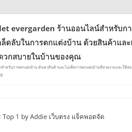
et evergarden ร้านออนไลน์สำหรับกา
ล็ดลับในการตกแต่งบ้าน ด้วยสินค้าแล
ดวกสบายในบ้านของคุณ
ำสำหรับการตกแต่งบ้าน ค้นหาสินค้าและไอเดียการตกแต่งบ้านที่สวยงามและใช้สอย
ng
ข้าม
ไป
ยัง
เนื้อหา
ร Top 1 by Addie เว็บตรง แจ็คพอตจัด