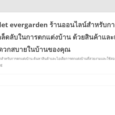
et evergarden ร้านออนไลน์สำหรับกา
ล็ดลับในการตกแต่งบ้าน ด้วยสินค้าแล
ดวกสบายในบ้านของคุณ
ำสำหรับการตกแต่งบ้าน ค้นหาสินค้าและไอเดียการตกแต่งบ้านที่สวยงามและใช้สอย
ng
ข้าม
ไป
ยัง
เนื้อหา