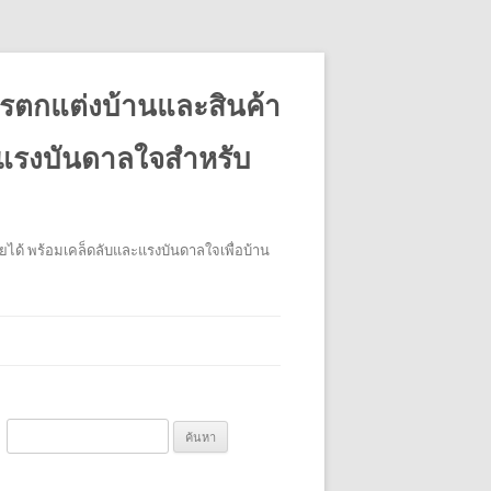
รตกแต่งบ้านและสินค้า
ะแรงบันดาลใจสำหรับ
ได้ พร้อมเคล็ดลับและแรงบันดาลใจเพื่อบ้าน
ค้นหา
สำหรับ: