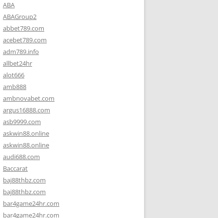
ABA
ABAGroup2
abbet789.com
acebet789.com
adm789.info
allbet24hr
alot666
amb888
ambnovabet.com
argus16888.com
asb9999.com
askwin88.online
askwin88.online
audi688.com
Baccarat
baj88thbz.com
baj88thbz.com
bar4game24hr.com
bar4game24hr.com