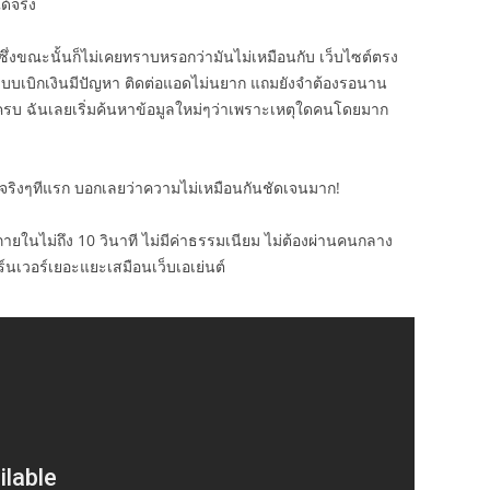
ด้จริง
 ซึ่งขณะนั้นก็ไม่เคยทราบหรอกว่ามันไม่เหมือนกับ เว็บไซต์ตรง
ระบบเบิกเงินมีปัญหา ติดต่อแอดไม่นยาก แถมยังจำต้องรอนาน
ครบ ฉันเลยเริ่มค้นหาข้อมูลใหม่ๆว่าเพราะเหตุใดคนโดยมาก
รงจริงๆทีแรก บอกเลยว่าความไม่เหมือนกันชัดเจนมาก!
ยในไม่ถึง 10 วินาที ไม่มีค่าธรรมเนียม ไม่ต้องผ่านคนกลาง
ร์นเวอร์เยอะแยะเสมือนเว็บเอเย่นต์