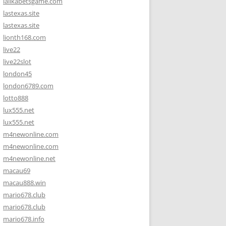
lalikabetsgame.com
lastexas.site
lastexas.site
lionth168.com
live22
live22slot
london45
london6789.com
lotto888
lux555.net
lux555.net
m4newonline.com
m4newonline.com
m4newonline.net
macau69
macau888.win
mario678.club
mario678.club
mario678.info