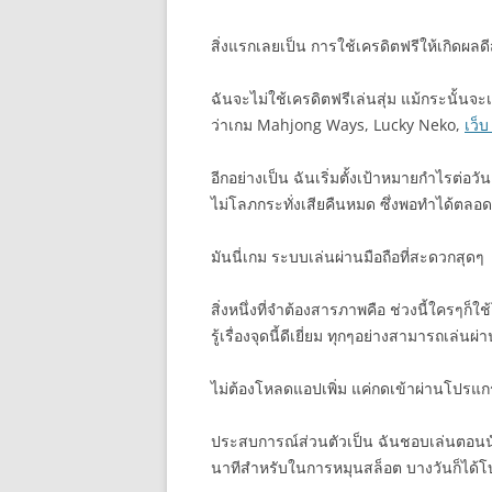
สิ่งแรกเลยเป็น การใช้เครดิตฟรีให้เกิดผลดี
ฉันจะไม่ใช้เครดิตฟรีเล่นสุ่ม แม้กระนั้นจะเ
ว่าเกม Mahjong Ways, Lucky Neko,
เว็บ
อีกอย่างเป็น ฉันเริ่มตั้งเป้าหมายกำไรต่อว
ไม่โลภกระทั่งเสียคืนหมด ซึ่งพอทำได้ตลอ
มันนี่เกม ระบบเล่นผ่านมือถือที่สะดวกสุดๆ
สิ่งหนึ่งที่จำต้องสารภาพคือ ช่วงนี้ใครๆก็
รู้เรื่องจุดนี้ดีเยี่ยม ทุกๆอย่างสามารถเล่น
ไม่ต้องโหลดแอปเพิ่ม แค่กดเข้าผ่านโปรแกร
ประสบการณ์ส่วนตัวเป็น ฉันชอบเล่นตอนนั่ง
นาทีสำหรับในการหมุนสล็อต บางวันก็ได้โบน