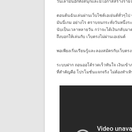
วันเล่ามันอีกทั้งสนุกและมีโอกาสสร้างรายไ
ตอนต้นฉันเล่นผ่านเว็บไซต์เอเย่นต์ทั่วๆไป
มันนี่เกม อย่างไร ตราบจนกระทั่งวันหนึ่ง
นับเป็นเวลาหลายวัน กว่าจะได้เงินกลับมา
ถึงบอกให้เล่นกับ เว็บตรงไม่ผ่านเอเย่นต์
พอเพียงเริ่มเรียนรู้และลองสมัครกับเว็บต
ระบบฝาก ถอนออโต้รวดเร็วทันใจ เงินเข้าภา
ที่สำคัญคือ โปรโมชั่นแจกจริง ไม่ต้องทำเทิ