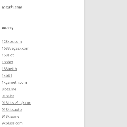
ความเห็นล่าสุด
หมวดหมู่
123xos.com
1688vegasx.com
168slot
188bet
188betth
1xbit1
1xgameth.com
8lots.me
918Kiss
918kiss เข้าสู่ระบบ
918kissauto
918kissme
9kpluss.com