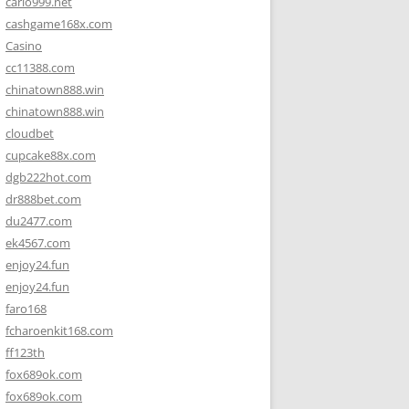
carlo999.net
cashgame168x.com
Casino
cc11388.com
chinatown888.win
chinatown888.win
cloudbet
cupcake88x.com
dgb222hot.com
dr888bet.com
du2477.com
ek4567.com
enjoy24.fun
enjoy24.fun
faro168
fcharoenkit168.com
ff123th
fox689ok.com
fox689ok.com