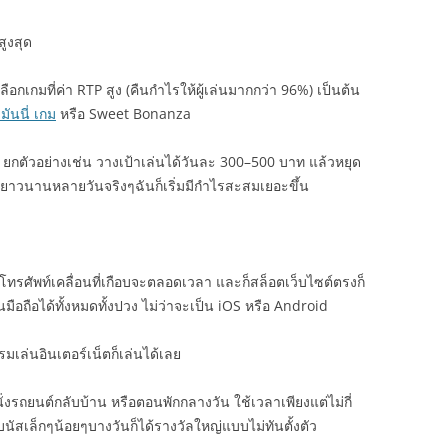
สูงสุด
ลือกเกมที่ค่า RTP สูง (คืนกำไรให้ผู้เล่นมากกว่า 96%) เป็นต้น
 มันนี่ เกม
หรือ Sweet Bonanza
ัน ยกตัวอย่างเช่น วางเป้าเล่นได้วันละ 300–500 บาท แล้วหยุด
ดยาวนานหลายวันจริงๆฉันก็เริ่มมีกำไรสะสมเยอะขึ้น
ใช้โทรศัพท์เคลื่อนที่เกือบจะตลอดเวลา และก็สล็อตเว็บไซต์ตรงก็
ผ่านมือถือได้ทั้งหมดทั้งปวง ไม่ว่าจะเป็น iOS หรือ Android
มเล่นอินเตอร์เน็ตก็เล่นได้เลย
รถยนต์กลับบ้าน หรือตอนพักกลางวัน ใช้เวลาเพียงแต่ไม่กี่
ัสเล็กๆน้อยๆบางวันก็ได้รางวัลใหญ่แบบไม่ทันตั้งตัว