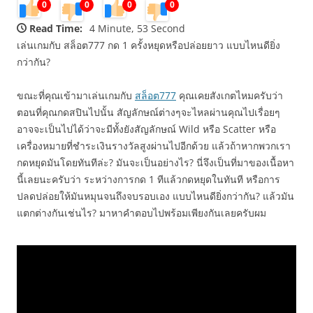
0
0
0
0
Read Time:
4 Minute, 53 Second
เล่นเกมกับ สล็อต777 กด 1 ครั้งหยุดหรือปล่อยยาว แบบไหนดียิ่ง
กว่ากัน?
ขณะที่คุณเข้ามาเล่นเกมกับ
สล็อต777
คุณเคยสังเกตไหมครับว่า
ตอนที่คุณกดสปินไปนั้น สัญลักษณ์ต่างๆจะไหลผ่านคุณไปเรื่อยๆ
อาจจะเป็นไปได้ว่าจะมีทั้งยังสัญลักษณ์ Wild หรือ Scatter หรือ
เครื่องหมายที่ชำระเงินรางวัลสูงผ่านไปอีกด้วย แล้วถ้าหากพวกเรา
กดหยุดมันโดยทันทีล่ะ? มันจะเป็นอย่างไร? นี่จึงเป็นที่มาของเนื้อหา
นี้เลยนะครับว่า ระหว่างการกด 1 ทีแล้วกดหยุดในทันที หรือการ
ปลดปล่อยให้มันหมุนจนถึงจบรอบเอง แบบไหนดียิ่งกว่ากัน? แล้วมัน
แตกต่างกันเช่นไร? มาหาคำตอบไปพร้อมเพียงกันเลยครับผม