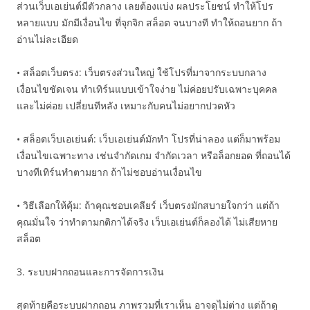
ส่วนเว็บเอเย่นต์มีตัวกลาง เลยต้องแบ่ง ผลประโยชน์ ทำให้โปร
หลายแบบ มักมีเงื่อนไข ที่จุกจิก สล็อต จนบางที ทำให้ถอนยาก ถ้า
อ่านไม่ละเอียด
• สล็อตเว็บตรง: เว็บตรงส่วนใหญ่ ใช้โปรที่มาจากระบบกลาง
เงื่อนไขชัดเจน ทำเทิร์นแบบเข้าใจง่าย ไม่ค่อยปรับเฉพาะบุคคล
และไม่ค่อย เปลี่ยนทีหลัง เหมาะกับคนไม่อยากปวดหัว
• สล็อตเว็บเอเย่นต์: เว็บเอเย่นต์มักทำ โปรที่น่าลอง แต่ก็มาพร้อม
เงื่อนไขเฉพาะทาง เช่นจำกัดเกม จำกัดเวลา หรือล็อกยอด ที่ถอนได้
บางทีเทิร์นทำตามยาก ถ้าไม่ชอบอ่านเงื่อนไข
• วิธีเลือกให้คุ้ม: ถ้าคุณชอบเคลียร์ เว็บตรงมักสบายใจกว่า แต่ถ้า
คุณมั่นใจ ว่าทำตามกติกาได้จริง เว็บเอเย่นต์ก็ลองได้ ไม่เสียหาย
สล็อต
3. ระบบฝากถอนและการจัดการเงิน
สุดท้ายคือระบบฝากถอน ภาพรวมที่เราเห็น อาจดูไม่ต่าง แต่ถ้าดู