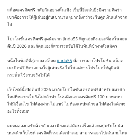
สล็อตเครดิตฟรี กลับกันอย่างสิ้นเชิง เว็บนี้ยิ่งเล่นยิ่งมีความคิดว่า
เขาต้องการให้ผู้เล่นอยู่กับเขานานๆมากยิ่งกว่าจะรีบดูดเงินแล้วจาก
ไป
โปรโมชั่นเครดิตฟรีสุดคุ้มจาก jinda55 ที่ถูกเอ่ยถึงเยอะที่สุดในตอน
ต้นปี 2026 และก็คุณเองก็สามารถรับได้ในทันทีข้างหลังสมัคร
หนึ่งในข้อดีที่สุดของ สล็อต
jinda55
คือการออกโปรโมชั่น สล็อต
เครดิตฟรี ที่ตรงดวงใจผู้เล่นจริง ไม่ใช่แค่การโปรโมตให้ดูดีแม้
กระนั้นใช้งานจริงไม่ได้
เว็บไซต์นี้เปิดต้นปี 2026 มากับโปรโมชั่นเครดิตฟรีสำหรับสมาชิก
ใหม่ที่หลายเว็บยังไม่กล้าทำ โน่นคือแจกเครดิตฟรี 100 บาทแบบ
ไม่มีเงื่อนไข ไม่ต้องฝาก ไม่แชร์ ไม่ต้องแคปหน้าจอ ไม่ต้องไลค์เพจ
อะไรทั้งหมด
ผมทดลองกดรับด้วยตัวเอง เพียงแค่สมัครเสร็จแล้วกดปุ่มรับโบนัส
บนหน้าเว็บไซต์ เครดิตก็กระเด้งเข้าเลย สามารถเอาไปเล่นเกมไหน