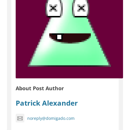
About Post Author
Patrick Alexander
noreply@domigado.com