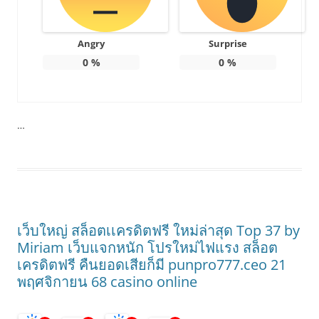
Angry
Surprise
0
%
0
%
…
เว็บใหญ่ สล็อตเเครดิตฟรี ใหม่ล่าสุด Top 37 by
Miriam เว็บแจกหนัก โปรใหม่ไฟแรง สล็อต
เครดิตฟรี คืนยอดเสียก็มี punpro777.ceo 21
พฤศจิกายน 68 casino online