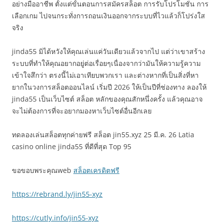
อย่างมืออาชีพ ตั้งแต่ขั้นตอนการสมัครสล็อต การรับโปรโมชั่น การ
เลือกเกม ไปจนกระทั่งการถอนเงินออกจากระบบที่ไวแล้วก็โปร่งใส
จริง
jinda55 มิได้หวังให้คุณเล่นแค่วันเดียวแล้วจากไป แต่ว่าเขาสร้าง
ระบบที่ทำให้คุณอยากอยู่ต่อเรื่อยๆเนื่องจากว่ามันให้ความรู้ความ
เข้าใจสึกว่า ตรงนี้ไม่เอาเทียบพวกเรา และต่างหากที่เป็นสิ่งที่หา
ยากในวงการสล็อตออนไลน์ เริ่มปี 2026 ให้เป็นปีที่ช่องทาง ลองให้
jinda55 เป็นเว็บไซต์ สล็อต หลักของคุณสักหนึ่งครั้ง แล้วคุณอาจ
จะไม่ต้องการที่จะอยากมองหาเว็บไซต์อื่นอีกเลย
ทดลองเล่นสล็อตทุกค่ายฟรี สล็อต jin55.xyz 25 มี.ค. 26 Latia
casino online jinda55 ที่ดีที่สุด Top 95
ขอขอบพระคุณweb
สล็อตเครดิตฟรี
https://rebrand.ly/jin55-xyz
https://cutly.info/jin55-xyz