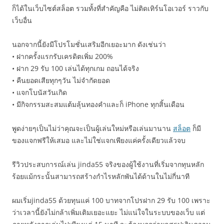
ก็ได้ในเว็บไซต์สล็อต รวมทั้งที่สำคัญคือ ไม่ติดเทิร์นโอเวอร์ ราวกับ
เว็บอื่น
นอกจากนี้ยังมีโปรโมชั่นเสริมอีกเยอะมาก ดังเช่นว่า
• ฝากครั้งแรกรับเครดิตเพิ่ม 200%
• ฝาก 29 รับ 100 เล่นได้ทุกเกม ถอนได้จริง
• คืนยอดเสียทุกๆวัน ไม่จำกัดยอด
• แจกโบนัสวันเกิด
• มีกิจกรรมสะสมแต้มลุ้นทองคำและก็ iPhone ทุกสิ้นเดือน
พูดง่ายๆเป็นไม่ว่าคุณจะเป็นผู้เล่นใหม่หรือเล่นมานาน
สล็อต
ก็มี
ของแจกฟรีให้เสมอ และไม่ใช่แจกเพียงแค่ครั้งเดียวแล้วจบ
รีวิวประสบการณ์เล่น jinda55 จริงของผู้ใช้งานที่เริ่มจากทุนหลัก
ร้อยแม้กระนั้นสามารถสร้างกำไรหลักพันได้ด้านในไม่กี่นาที
ผมเริ่มjinda55 ด้วยทุนแค่ 100 บาทจากโปรฝาก 29 รับ 100 เพราะ
ว่าเวลานี้ยังไม่กล้าเพิ่มเติมเยอะแยะ ไม่แน่ใจในระบบของเว็บ แต่