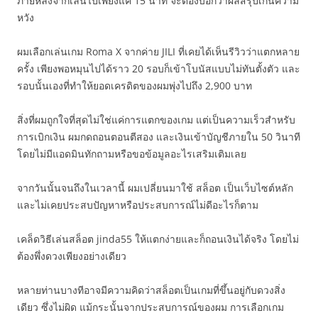
ภายหลังจากเล่นไปเพียงแค่ 15 นาที จะต้องบอกว่าผลสรุปเกินความ
หวัง
ผมเลือกเล่นเกม Roma X จากค่าย JILI ที่เคยได้เห็นรีวิวว่าแตกหลาย
ครั้ง เพียงพอหมุนไปได้ราว 20 รอบก็เข้าโบนัสแบบไม่ทันตั้งตัว และ
รอบนั้นเองที่ทำให้ยอดเครดิตของผมพุ่งไปถึง 2,900 บาท
สิ่งที่ผมถูกใจที่สุดไม่ใช่แค่การแตกของเกม แต่เป็นความเร็วสำหรับ
การเบิกเงิน ผมกดถอนตอนตีสอง และเงินเข้าบัญชีภายใน 50 วินาที
โดยไม่มีแอดมินทักถามหรือขอข้อมูลอะไรเสริมเติมเลย
จากวันนั้นจนถึงในเวลานี้ ผมเปลี่ยนมาใช้ สล็อต เป็นเว็บไซต์หลัก
และไม่เคยประสบปัญหาหรือประสบการณ์ไม่ดีอะไรก็ตาม
เคล็ดวิธีเล่นสล็อต jinda55 ให้แตกง่ายและก็ถอนเงินได้จริง โดยไม่
ต้องพึ่งดวงเพียงอย่างเดียว
หลายท่านบางทีอาจมีความคิดว่าสล็อตเป็นเกมที่ขึ้นอยู่กับดวงสิ่ง
เดียว ซึ่งไม่ผิด แม้กระนั้นจากประสบการณ์ของผม การเลือกเกม