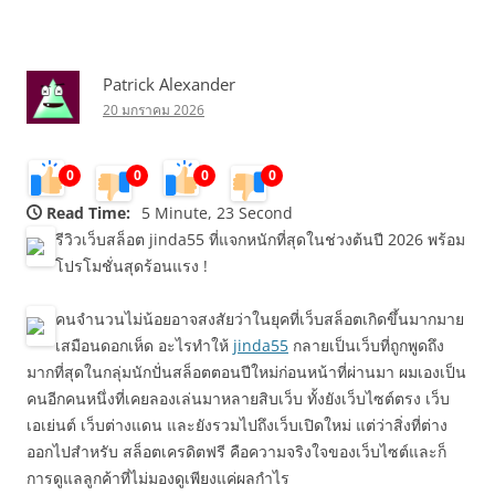
Patrick Alexander
20 มกราคม 2026
0
0
0
0
Read Time:
5 Minute, 23 Second
รีวิวเว็บสล็อต jinda55 ที่แจกหนักที่สุดในช่วงต้นปี 2026 พร้อม
โปรโมชั่นสุดร้อนแรง !
คนจำนวนไม่น้อยอาจสงสัยว่าในยุคที่เว็บสล็อตเกิดขึ้นมากมาย
เสมือนดอกเห็ด อะไรทำให้
jinda55
กลายเป็นเว็บที่ถูกพูดถึง
มากที่สุดในกลุ่มนักปั่นสล็อตตอนปีใหม่ก่อนหน้าที่ผ่านมา ผมเองเป็น
คนอีกคนหนึ่งที่เคยลองเล่นมาหลายสิบเว็บ ทั้งยังเว็บไซต์ตรง เว็บ
เอเย่นต์ เว็บต่างแดน และยังรวมไปถึงเว็บเปิดใหม่ แต่ว่าสิ่งที่ต่าง
ออกไปสำหรับ สล็อตเครดิตฟรี คือความจริงใจของเว็บไซต์และก็
การดูแลลูกค้าที่ไม่มองดูเพียงแค่ผลกำไร