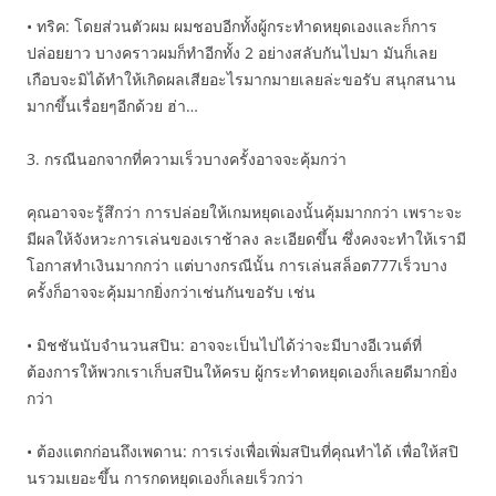
• ทริค: โดยส่วนตัวผม ผมชอบอีกทั้งผู้กระทำดหยุดเองและก็การ
ปล่อยยาว บางคราวผมก็ทำอีกทั้ง 2 อย่างสลับกันไปมา มันก็เลย
เกือบจะมิได้ทำให้เกิดผลเสียอะไรมากมายเลยล่ะขอรับ สนุกสนาน
มากขึ้นเรื่อยๆอีกด้วย ฮ่า…
3. กรณีนอกจากที่ความเร็วบางครั้งอาจจะคุ้มกว่า
คุณอาจจะรู้สึกว่า การปล่อยให้เกมหยุดเองนั้นคุ้มมากกว่า เพราะจะ
มีผลให้จังหวะการเล่นของเราช้าลง ละเอียดขึ้น ซึ่งคงจะทำให้เรามี
โอกาสทำเงินมากกว่า แต่บางกรณีนั้น การเล่นสล็อต777เร็วบาง
ครั้งก็อาจจะคุ้มมากยิ่งกว่าเช่นกันขอรับ เช่น
• มิชชันนับจำนวนสปิน: อาจจะเป็นไปได้ว่าจะมีบางอีเวนต์ที่
ต้องการให้พวกเราเก็บสปินให้ครบ ผู้กระทำดหยุดเองก็เลยดีมากยิ่ง
กว่า
• ต้องแตกก่อนถึงเพดาน: การเร่งเพื่อเพิ่มสปินที่คุณทำได้ เพื่อให้สปิ
นรวมเยอะขึ้น การกดหยุดเองก็เลยเร็วกว่า