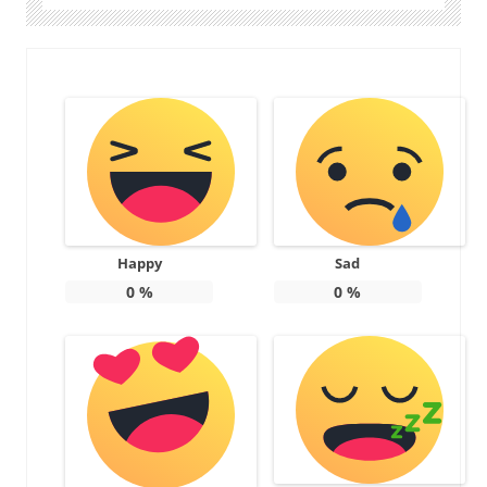
Happy
Sad
0
%
0
%