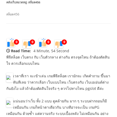
คลังเก็บหมวดหมู่:
สล็อต456
สล็อต456
0
0
0
0
Read Time:
4 Minute, 54 Second
พีจีสล็อต เว็บตรง กับ เว็บตัวกลาง ต่างกัน ตรงจุดไหน ถ้าต้องตัดสิน
ใจ ควรเลือกแบบไหน
เวลาที่เรา จะเข้าเล่น เกมพีจีสล็อต เรามักจะ เกิดคำถาม ขึ้นมา
ทันทีเลย ว่าควรเลือก เว็บแบบไหน เว็บตรงกับ เว็บเอเย่นต์ต่าง
กันยังไง แล้วถ้าต้องตัดสินใจจริง ๆ ควรไปทางไหน pgslot ดีล่ะ
แน่นอนว่าเว็บ ทั้ง 2 แบบ ดูคล้ายกัน มาก ๆ ระบบฝากถอนก็มี
เหมือนกัน เกมก็หน้าตาเดียวกัน บางทีอาจจะเป็น เกมPG
เหมือนกัน ด้วยซ้ำ แต่ความจริง ระบบเบื้องหลัง ไม่เหมือนกัน อย่าง