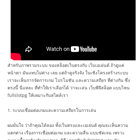
สำหรับภาพรวมระบบ ของสล็อตเว็บตรงกับ เว็บเอเย่นต์ ถ้าดูแค่
หน้าตา มันแทบไม่ต่าง เลย แต่ถ้าดูจริงจัง ในเชิงโครงสร้างระบบ
เราจะเห็นการจัดการเกม โปรโมชัน และความเสถียร ที่ต่างกัน ซึ่ง
ตรงนี้ นี่แหละ ที่ทำให้เราเลือกได้ ว่าจะเล่น เว็บพีจีสล็อต แบบไหน
fullslotpg ให้เหมาะกับสไตล์เรา
1. ระบบเชื่อมต่อเกมและความเสถียรในการเล่น
ผมมั่นใจ ว่าถ้าคุณได้ลอง ทั้งเว็บตรงและเอเย่นต์ คุณจะเห็นความ
แตกต่าง เรื่องการเชื่อมต่อเกม และความลื่น แบบชัดเจน เพราะ