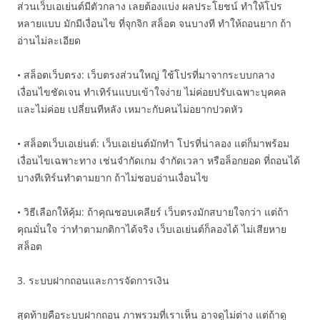
ส่วนเว็บเอเย่นต์มีตัวกลาง เลยต้องแบ่ง ผลประโยชน์ ทำให้โปร
หลายแบบ มักมีเงื่อนไข ที่จุกจิก สล็อต จนบางที ทำให้ถอนยาก ถ้า
อ่านไม่ละเอียด
• สล็อตเว็บตรง: เว็บตรงส่วนใหญ่ ใช้โปรที่มาจากระบบกลาง
เงื่อนไขชัดเจน ทำเทิร์นแบบเข้าใจง่าย ไม่ค่อยปรับเฉพาะบุคคล
และไม่ค่อย เปลี่ยนทีหลัง เหมาะกับคนไม่อยากปวดหัว
• สล็อตเว็บเอเย่นต์: เว็บเอเย่นต์มักทำ โปรที่น่าลอง แต่ก็มาพร้อม
เงื่อนไขเฉพาะทาง เช่นจำกัดเกม จำกัดเวลา หรือล็อกยอด ที่ถอนได้
บางทีเทิร์นทำตามยาก ถ้าไม่ชอบอ่านเงื่อนไข
• วิธีเลือกให้คุ้ม: ถ้าคุณชอบเคลียร์ เว็บตรงมักสบายใจกว่า แต่ถ้า
คุณมั่นใจ ว่าทำตามกติกาได้จริง เว็บเอเย่นต์ก็ลองได้ ไม่เสียหาย
สล็อต
3. ระบบฝากถอนและการจัดการเงิน
สุดท้ายคือระบบฝากถอน ภาพรวมที่เราเห็น อาจดูไม่ต่าง แต่ถ้าดู