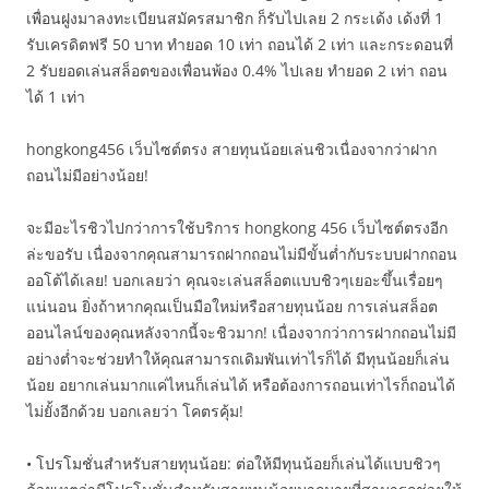
เพื่อนฝูงมาลงทะเบียนสมัครสมาชิก ก็รับไปเลย 2 กระเด้ง เด้งที่ 1
รับเครดิตฟรี 50 บาท ทำยอด 10 เท่า ถอนได้ 2 เท่า และกระดอนที่
2 รับยอดเล่นสล็อตของเพื่อนพ้อง 0.4% ไปเลย ทำยอด 2 เท่า ถอน
ได้ 1 เท่า
hongkong456 เว็บไซต์ตรง สายทุนน้อยเล่นชิวเนื่องจากว่าฝาก
ถอนไม่มีอย่างน้อย!
จะมีอะไรชิวไปกว่าการใช้บริการ hongkong 456 เว็บไซต์ตรงอีก
ล่ะขอรับ เนื่องจากคุณสามารถฝากถอนไม่มีขั้นต่ำกับระบบฝากถอน
ออโต้ได้เลย! บอกเลยว่า คุณจะเล่นสล็อตแบบชิวๆเยอะขึ้นเรื่อยๆ
แน่นอน ยิ่งถ้าหากคุณเป็นมือใหม่หรือสายทุนน้อย การเล่นสล็อต
ออนไลน์ของคุณหลังจากนี้จะชิวมาก! เนื่องจากว่าการฝากถอนไม่มี
อย่างต่ำจะช่วยทำให้คุณสามารถเดิมพันเท่าไรก็ได้ มีทุนน้อยก็เล่น
น้อย อยากเล่นมากแค่ไหนก็เล่นได้ หรือต้องการถอนเท่าไรก็ถอนได้
ไม่ยั้งอีกด้วย บอกเลยว่า โคตรคุ้ม!
• โปรโมชั่นสำหรับสายทุนน้อย: ต่อให้มีทุนน้อยก็เล่นได้แบบชิวๆ