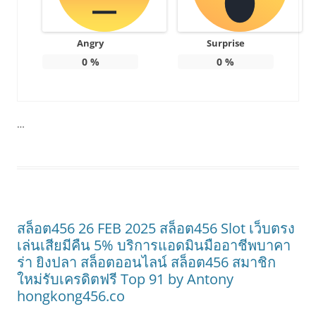
Angry
Surprise
0
%
0
%
…
สล็อต456 26 FEB 2025 สล็อต456 Slot เว็บตรง
เล่นเสียมีคืน 5% บริการแอดมินมืออาชีพบาคา
ร่า ยิงปลา สล็อตออนไลน์ สล็อต456 สมาชิก
ใหม่รับเครดิตฟรี Top 91 by Antony
hongkong456.co