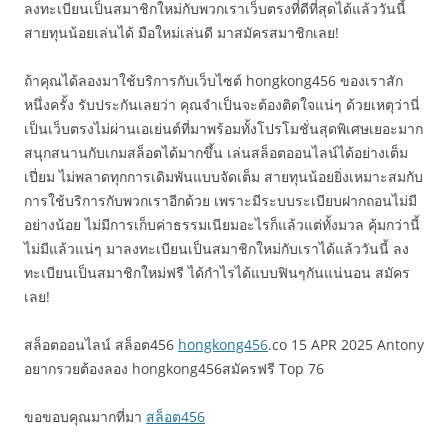
ลงทะเบียนเป็นสมาชิกใหม่กับพวกเราเว็บตรงที่ดีที่สุดได้แล้ววันนี้
สายทุนน้อยเล่นได้ มือใหม่เล่นดี มาสมัครสมาชิกเลย!
ถ้าคุณได้ลองมาใช้บริการกับเว็บไซต์ hongkong456 ของเราสัก
หนึ่งครั้ง รับประกันเลยว่า คุณจำเป็นจะต้องติดใจแน่ๆ ด้วยเหตุว่านี่
เป็นเว็บตรงไม่ผ่านเอเย่นต์ที่มาพร้อมทั้งโปรโมชั่นสุดพิเศษเยอะมาก
สนุกสนานกับเกมสล็อตได้มากขึ้น เล่นสล็อตออนไลน์ได้อย่างเต็ม
เปี่ยม ไม่พลาดทุกการเดิมพันแบบจัดเต็ม สายทุนน้อยยิ่งเหมาะสมกับ
การใช้บริการกับพวกเราอีกด้วย เพราะมีระบบระเบียบฝากถอนไม่มี
อย่างน้อย ไม่มีการเก็บค่าธรรมเนียมอะไรก็แล้วแต่ทั้งมวล คุ้มกว่านี้
ไม่มีแล้วแน่ๆ มาลงทะเบียนเป็นสมาชิกใหม่กับเราได้แล้ววันนี้ ลง
ทะเบียนเป็นสมาชิกใหม่ฟรี ได้กำไรได้แบบฟินๆกันแน่นอน สมัคร
เลย!
สล็อตออนไลน์ สล็อต456
hongkong456
.co 15 APR 2025 Antony
อยากรวยต้องลอง hongkong456สมัครฟรี Top 76
ขอขอบคุณมากที่มา
สล็อต456