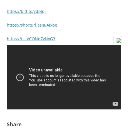
https://bitt.to/ydplqi
https://shorturl.asia/Aixbe
https://t.co/CONd7yNvG3
Share