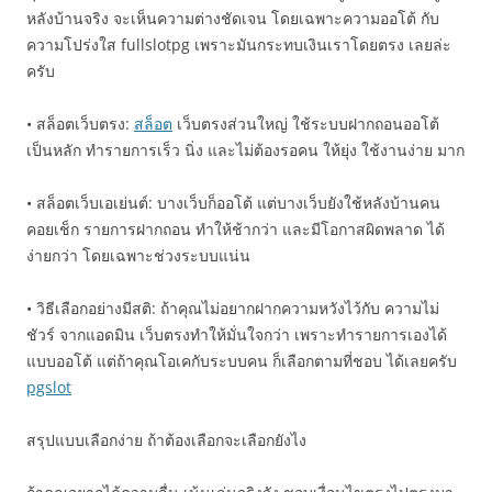
หลังบ้านจริง จะเห็นความต่างชัดเจน โดยเฉพาะความออโต้ กับ
ความโปร่งใส fullslotpg เพราะมันกระทบเงินเราโดยตรง เลยล่ะ
ครับ
• สล็อตเว็บตรง:
สล็อต
เว็บตรงส่วนใหญ่ ใช้ระบบฝากถอนออโต้
เป็นหลัก ทำรายการเร็ว นิ่ง และไม่ต้องรอคน ให้ยุ่ง ใช้งานง่าย มาก
• สล็อตเว็บเอเย่นต์: บางเว็บก็ออโต้ แต่บางเว็บยังใช้หลังบ้านคน
คอยเช็ก รายการฝากถอน ทำให้ช้ากว่า และมีโอกาสผิดพลาด ได้
ง่ายกว่า โดยเฉพาะช่วงระบบแน่น
• วิธีเลือกอย่างมีสติ: ถ้าคุณไม่อยากฝากความหวังไว้กับ ความไม่
ชัวร์ จากแอดมิน เว็บตรงทำให้มั่นใจกว่า เพราะทำรายการเองได้
แบบออโต้ แต่ถ้าคุณโอเคกับระบบคน ก็เลือกตามที่ชอบ ได้เลยครับ
pgslot
สรุปแบบเลือกง่าย ถ้าต้องเลือกจะเลือกยังไง