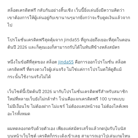
สล็อตเครดิตฟรี กลับกันอย่างสิ้นเชิง เว็บนี้ยิ่งเล่นยิ่งมีความคิดว่า
เขาต้องการให้ผู้เล่นอยู่กับเขานานๆมากยิ่งกว่าจะรีบดูดเงินแล้วจาก
ไป
โปรโมชั่นเครดิตฟรีสุดคุ้มจาก jinda55 ที่ถูกเอ่ยถึงเยอะที่สุดในตอน
ต้นปี 2026 และก็คุณเองก็สามารถรับได้ในทันทีข้างหลังสมัคร
หนึ่งในข้อดีที่สุดของ สล็อต
jinda55
คือการออกโปรโมชั่น สล็อต
เครดิตฟรี ที่ตรงดวงใจผู้เล่นจริง ไม่ใช่แค่การโปรโมตให้ดูดีแม้
กระนั้นใช้งานจริงไม่ได้
เว็บไซต์นี้เปิดต้นปี 2026 มากับโปรโมชั่นเครดิตฟรีสำหรับสมาชิก
ใหม่ที่หลายเว็บยังไม่กล้าทำ โน่นคือแจกเครดิตฟรี 100 บาทแบบ
ไม่มีเงื่อนไข ไม่ต้องฝาก ไม่แชร์ ไม่ต้องแคปหน้าจอ ไม่ต้องไลค์เพจ
อะไรทั้งหมด
ผมทดลองกดรับด้วยตัวเอง เพียงแค่สมัครเสร็จแล้วกดปุ่มรับโบนัส
บนหน้าเว็บไซต์ เครดิตก็กระเด้งเข้าเลย สามารถเอาไปเล่นเกมไหน