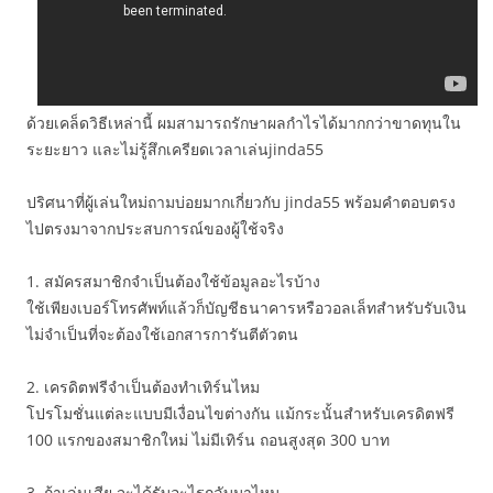
ด้วยเคล็ดวิธีเหล่านี้ ผมสามารถรักษาผลกำไรได้มากกว่าขาดทุนใน
ระยะยาว และไม่รู้สึกเครียดเวลาเล่นjinda55
ปริศนาที่ผู้เล่นใหม่ถามบ่อยมากเกี่ยวกับ jinda55 พร้อมคำตอบตรง
ไปตรงมาจากประสบการณ์ของผู้ใช้จริง
1. สมัครสมาชิกจำเป็นต้องใช้ข้อมูลอะไรบ้าง
ใช้เพียงเบอร์โทรศัพท์แล้วก็บัญชีธนาคารหรือวอลเล็ทสำหรับรับเงิน
ไม่จำเป็นที่จะต้องใช้เอกสารการันตีตัวตน
2. เครดิตฟรีจำเป็นต้องทำเทิร์นไหม
โปรโมชั่นแต่ละแบบมีเงื่อนไขต่างกัน แม้กระนั้นสำหรับเครดิตฟรี
100 แรกของสมาชิกใหม่ ไม่มีเทิร์น ถอนสูงสุด 300 บาท
3. ถ้าเล่นเสีย จะได้รับอะไรกลับมาไหม