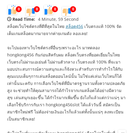
0
0
0
0
Read Time:
4 Minute, 59 Second
สล็อตเว็บไซต์ตรงที่ดีที่สุดในไทย
สล็อต456
เว็บตรงแท้ 100% จัด
เต็มเกมสล็อตมากมายจากค่ายเกมดัง ลองเลย!
จะไปมองหาเว็บไซต์ตรงที่อื่นๆเพราะอะไร มาทดลอง
hongkong456 กันก่อนสิครับผม สล็อตเว็บตรงที่ยอดเยี่ยมในไทย
เว็บตรงไม่ผ่านเอเย่นต์ ไม่ผ่านตัวกลาง เว็บตรงแท้ 100% ที่จะมา
มอบประสบการณ์ความสนุกและก็จังหวะสำหรับการทำกำไรให้กับ
คุณแบบเต็มๆการเล่นสล็อตออนไลน์นั้น ไม่ใช่แค่เล่นเว็บไหนก็ได้
เท่านั้นนะครับ การเลือกเว็บไซต์ที่มีมาตรฐานรวมทั้งความปลอดภัย
สูง จะช่วยทำให้คุณสามารถได้กำไรจากเกมสล็อตได้อย่างมีความ
สุข เล่นสนุกเยอะขึ้น ได้กำไรมากเพิ่มขึ้น ยังไงก็แล้วแต่กว่าแน่ๆ มา
เลือกใช้บริการกับเรา hongkong456slot ได้แล้ววันนี้ สมัครเป็น
สมาชิกใหม่ฟรี ไม่ต้องจ่ายเงินอะไรก็แล้วแต่ทั้งนั้นแน่ๆ ลงทะเบียน
เป็นสมาชิกเลย!