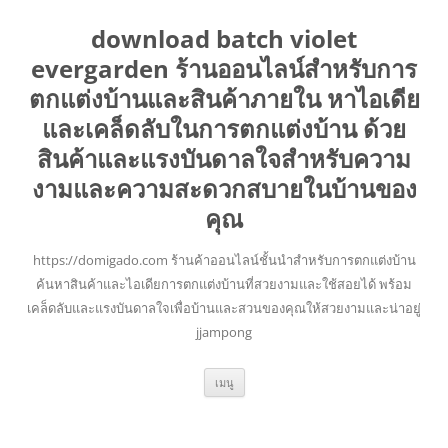
download batch violet
evergarden ร้านออนไลน์สำหรับการ
ตกแต่งบ้านและสินค้าภายใน หาไอเดีย
และเคล็ดลับในการตกแต่งบ้าน ด้วย
สินค้าและแรงบันดาลใจสำหรับความ
งามและความสะดวกสบายในบ้านของ
คุณ
https://domigado.com ร้านค้าออนไลน์ชั้นนำสำหรับการตกแต่งบ้าน
ค้นหาสินค้าและไอเดียการตกแต่งบ้านที่สวยงามและใช้สอยได้ พร้อม
เคล็ดลับและแรงบันดาลใจเพื่อบ้านและสวนของคุณให้สวยงามและน่าอยู่
jjampong
ข้าม
เมนู
ไป
ยัง
เนื้อหา