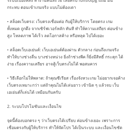
ระบบเบื้องหลัง ทำงานคนละวิธี เลยครับ fullslotpg แถม มัน
กระทบ ตอนเข้าเกมจริง แบบไม่ต้องเดา
• สล็อตเว็บตรง: เว็บตรงเชื่อมต่อ กับผู้ให้บริการ โดยตรง เกม
ทั้งหมด ถูกดึง จากเซิร์ฟเวอร์หลัก ทันที ทำให้ความเสถียร ค่อนข้าง
สูง โหลดภาพ ได้เร็ว ลดโอกาสค้าง หรือหลุด ไปได้เยอะ
• สล็อตเว็บเอเย่นต์: เว็บเอเย่นต์ต้องผ่าน ตัวกลาง ก่อนถึงเกมจริง
ทำให้บางช่วงลื่น บางช่วงหน่วง ยิ่งถ้าช่วงพีค ก็ยิ่งมีสิทธิ์ กระตุก ได้
ง่าย เรื่องความเสถียร อาจสู้เว็บตรงไม่ได้ พอสมควร
• วิธีเลือกไม่ให้พลาด: ถ้าคุณซีเรียส เรื่องจังหวะเกม ไม่อยากเจอค้าง
เว็บตรงเหมาะกว่า แต่ถ้าคุณไม่ได้เล่นยาว เข้านิด ๆ แล้วจบ เว็บ
เอเย่นต์ก็เล่นได้ เหมือนกันครับ
2. ระบบโปรโมชันและเงื่อนไข
จุดนี้ต้องบอกตรง ๆ ว่าเว็บตรงได้เปรียบ ค่อนข้างเยอะ เพราะการ
เชื่อมตรงกับผู้ให้บริการ ทำให้จัดโปร ได้เป็นระบบ และเงื่อนไขชัด