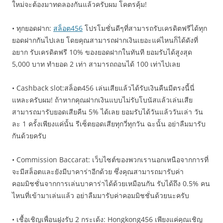
ใหม่จะต้องมาทดลองกันแล้วครับผม โคตรคุ้ม!
• ทุกยอดฝาก:
สล็อต456
โปรโมชั่นดีๆที่สามารถรับเครดิตฟรีได้ทุก
ยอดฝากกันไปเลย โดยคุณสามารถฝากเงินเยอะแค่ไหนก็ได้ดังที่
อยาก รับเครดิตฟรี 10% ของยอดฝากในทันที ยอมรับได้สูงสุด
5,000 บาท ทำยอด 2 เท่า สามารถถอนได้ 100 เท่าไปเลย
• Cashback slot:สล็อต456 เล่นเสียแล้วได้รับเงินคืนมีตรงนี้นี่
แหละครับผม! ถ้าหากคุณฝากเงินแบบไม่รับโบนัสแล้วเล่นเสีย
สามารถมารับยอดเสียคืน 5% ได้เลย ยอมรับได้วันแล้ววันเล่า วัน
ละ 1 ครั้งเพียงแค่นั้น รีเซ็ตยอดเสียทุกวี่ทุกวัน ฉะนั้น อย่าลืมมารับ
กันด้วยครับ
• Commission Baccarat: เว็บไซต์ของพวกเรานอกเหนือจากการที่
จะมีสล็อตและยังมีบาคาร่าอีกด้วย ซึ่งคุณสามารถมารับค่า
คอมมิชชั่นจากการเล่นบาคาร่าได้ด้วยเหมือนกัน รับได้ถึง 0.5% คน
ไหนที่เข้ามาเล่นแล้ว อย่าลืมมารับค่าคอมมิชชั่นด้วยนะครับ
• เชื้อเชิญเพื่อนฝูงรับ 2 กระเด้ง: Hongkong456 เพียงแค่คุณเชิญ