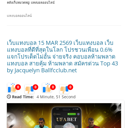
คลังเก็บหมวดหมู่:
แทงบอลออนไลน์
แทงบอลออนไลน์
เว็บแทงบอล 15 MAR 2569 เว็บแทงบอล เว็บ
แทงบอลที่ดีที่สุดในโลก โปรชวนเพื่อน 0.6%
แจกโปรเด็ดไม่อั้น จ่ายจริง คอบอลห้ามพลาด
แทงบอล สายคุ้ม ห้ามพลาด สมัครด่วน Top 43
by Jacquelyn Ballfcclub.net
0
0
0
0
Read Time:
4 Minute, 51 Second