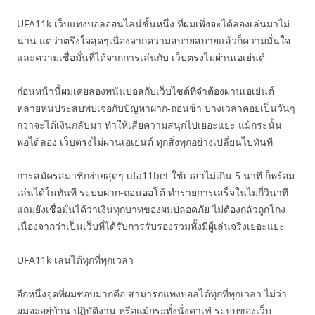
UFA11k เว็บแทงบอลออนไลน์ชั้นหนึ่ง ที่ผมเพิ่งจะได้ลองเล่นมาไม่
นาน แต่ว่าตรึงใจสุดๆเนื่องจากความสบายสบายแล้วก็ความมั่นใจ
และความเชื่อมั่นที่ได้จากการเล่นกับ เว็บตรงไม่ผ่านเอเย่นต์
ก่อนหน้านี้ผมเคยลองพนันบอลกับเว็บไซต์ที่จำต้องผ่านเอเย่นต์
หลายหนประสบพบเจอกับปัญหาฝาก-ถอนช้า บางเวลาคอยเป็นวันๆ
กว่าจะได้เงินกลับมา ทำให้เสียความสนุกไปเยอะแยะ แม้กระนั้น
พอได้ลอง เว็บตรงไม่ผ่านเอเย่นต์ ทุกสิ่งทุกอย่างเปลี่ยนไปทันที
การสมัครสมาชิกง่ายสุดๆ ufa11bet ใช้เวลาไม่เกิน 5 นาที ก็พร้อม
เล่นได้ในทันที ระบบฝาก-ถอนออโต้ ทำรายการเสร็จในไม่กี่วินาที
แถมยังเชื่อมั่นได้ว่าเงินทุกบาทของผมปลอดภัย ไม่ต้องกลัวถูกโกง
เนื่องจากว่าเป็นเว็บที่ได้รับการรับรองรวมทั้งมีผู้เล่นจริงเยอะแยะ
UFA11k เล่นได้ทุกที่ทุกเวลา
อีกหนึ่งจุดที่ผมชอบมากคือ สามารถแทงบอลได้ทุกที่ทุกเวลา ไม่ว่า
ผมจะอยู่บ้าน ปฏิบัติงาน หรือแม้กระทั่งนั่งคาเฟ่ ระบบของเว็บ