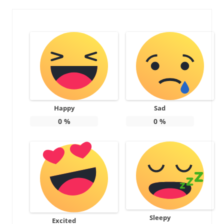
Happy
Sad
0
%
0
%
Sleepy
Excited