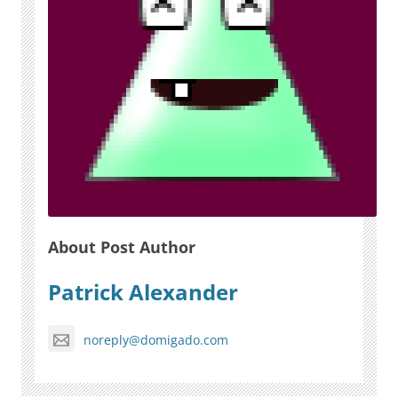
About Post Author
Patrick Alexander
noreply@domigado.com