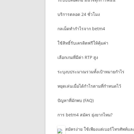
บริการตลอด 24 ชั่วโมง
กลเม็ดทำกำไรจาก betm4
ใช้สิทธิ์รับเครดิตฟรีให้คุ้มค่า
เลือกเกมที่มีค่า RTP สูง
ระบุงบประมาณรวมทั้งเป้าหมายกำไร
หยุดเล่นเมื่อได้กำไรตามที่กำหนดไว้
ปัญหาที่มักพบ (FAQ)
การ betm4 สมัคร ยุ่งยากไหม?
สมัครง่าย ใช้เพียงแต่เบอร์โทรศัพท์แล