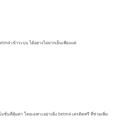
tm4 เข้าระบบ ได้อย่างไม่ยากเย็นเพียงแต่:
ชั่นที่คุ้มค่า โดยเฉพาะอย่างยิ่ง betm4 เครดิตฟรี ที่ช่วยเพิ่ม