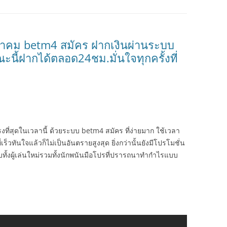
าคม betm4 สมัคร ฝากเงินผ่านระบบ
ณะนี้ฝากได้ตลอด24ชม.มั่นใจทุกครั้งที่
ี่สุดในเวลานี้ ด้วยระบบ betm4 สมัคร ที่ง่ายมาก ใช้เวลา
เร็วทันใจแล้วก็ไม่เป็นอันตรายสูงสุด ยิ่งกว่านั้นยังมีโปรโมชั่น
ับทั้งผู้เล่นใหม่รวมทั้งนักพนันมือโปรที่ปรารถนาทำกำไรแบบ