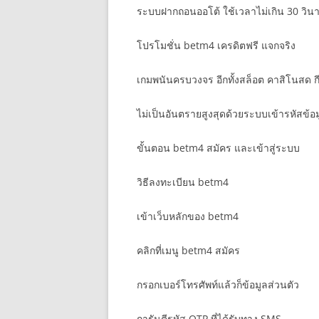
ระบบฝากถอนออโต้ ใช้เวลาไม่เกิน 30 วินา
โปรโมชั่น betm4 เครดิตฟรี แจกจริง
เกมพนันครบวงจร อีกทั้งสล็อต คาสิโนสด กี
ไม่เป็นอันตรายสูงสุดด้วยระบบเข้ารหัสข้อ
ขั้นตอน betm4 สมัคร และเข้าสู่ระบบ
วิธีลงทะเบียน betm4
เข้าเว็บหลักของ betm4
คลิกที่เมนู betm4 สมัคร
กรอกเบอร์โทรศัพท์แล้วก็ข้อมูลส่วนตัว
การันตีรหัส OTP ที่ได้รับทาง SMS