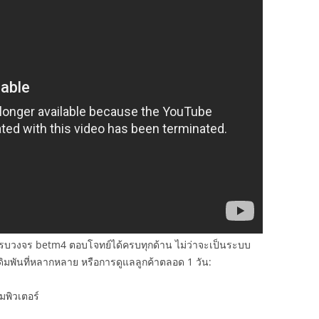
่ครบวงจร betm4 ตอบโจทย์ได้ครบทุกด้าน ไม่ว่าจะเป็นระบบ
ิมพันที่หลากหลาย หรือการดูแลลูกค้าตลอด 1 วัน:
อมพิวเตอร์