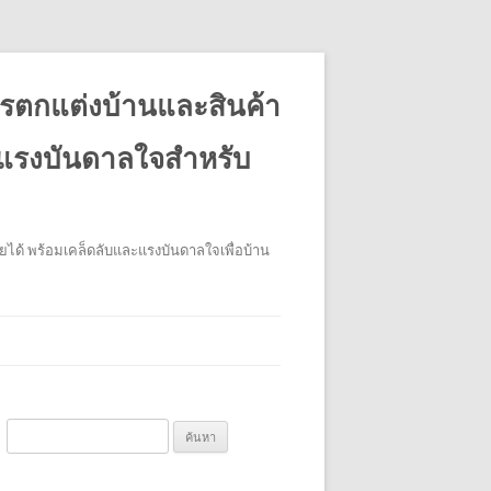
รตกแต่งบ้านและสินค้า
ะแรงบันดาลใจสำหรับ
ได้ พร้อมเคล็ดลับและแรงบันดาลใจเพื่อบ้าน
ค้นหา
สำหรับ: