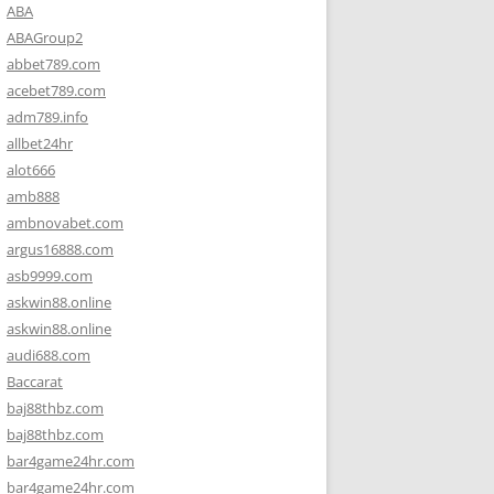
ABA
ABAGroup2
abbet789.com
acebet789.com
adm789.info
allbet24hr
alot666
amb888
ambnovabet.com
argus16888.com
asb9999.com
askwin88.online
askwin88.online
audi688.com
Baccarat
baj88thbz.com
baj88thbz.com
bar4game24hr.com
bar4game24hr.com