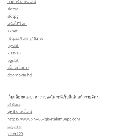
บาคาร่าออนไลน์
slotxo
slotpg
หนังโป๊ไทย
1xbet
https://funny18.net
pgslot
kiss918
pgslot
สล็อตเว็บตรง
doomovie hd
เว็บสล็อตและบาคาร่าของโครตดีเว็บนี้เล่นแล้วรวยจัดๆ
918kiss
ดูหนังออนไลน์
https://www.xn--66-lqi9etal8m3epc.com
sagame
joker123