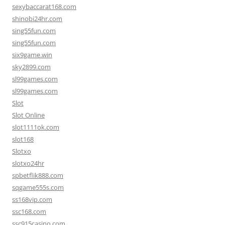
sexybaccarat168.com
shinobi24hr.com
sing55fun.com
sing55fun.com
six9game.win
sky2899.com
sl99games.com
sl99games.com
Slot
Slot Online
slot1111ok.com
slot168
Slotxo
slotxo24hr
spbetflik888.com
sqgame555s.com
ss168vip.com
ssc168.com
ssc915casino.com