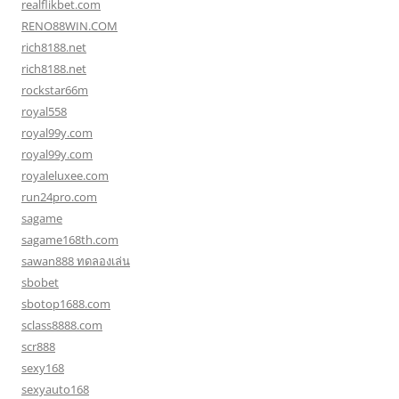
realflikbet.com
RENO88WIN.COM
rich8188.net
rich8188.net
rockstar66m
royal558
royal99y.com
royal99y.com
royaleluxee.com
run24pro.com
sagame
sagame168th.com
sawan888 ทดลองเล่น
sbobet
sbotop1688.com
sclass8888.com
scr888
sexy168
sexyauto168