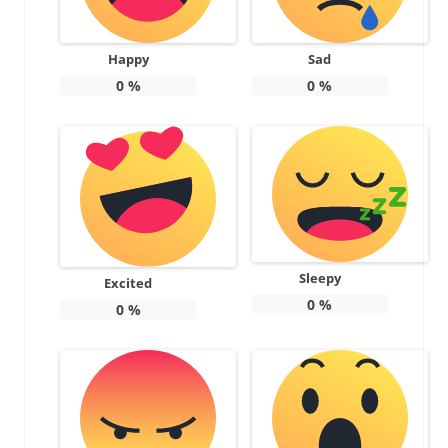
Happy
Sad
0
%
0
%
Sleepy
Excited
0
%
0
%