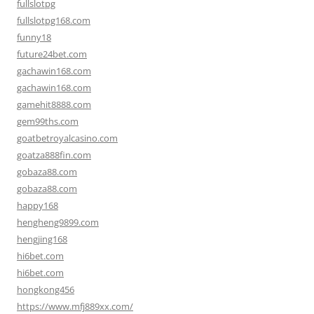
fullslotpg
fullslotpg168.com
funny18
future24bet.com
gachawin168.com
gachawin168.com
gamehit8888.com
gem99ths.com
goatbetroyalcasino.com
goatza888fin.com
gobaza88.com
gobaza88.com
happy168
hengheng9899.com
hengjing168
hi6bet.com
hi6bet.com
hongkong456
https://www.mfj889xx.com/