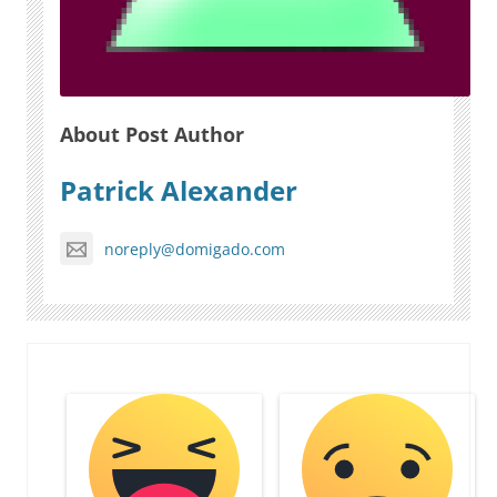
About Post Author
Patrick Alexander
noreply@domigado.com