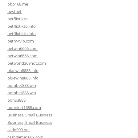
bbp168.me
bestbet
betflixtikto
betflixtikto.info
betflixtikto.info
betm4vip.com
betwin6666.com
betwin6666.com
betworld369hot.com
bluewin8888.info
bluewin8888.info
bombet888.win
bombet888.win
bonus888
boonlert1688.com
Business, Small Business
Business, Small Business
carlo999.net
cashgame168x.com