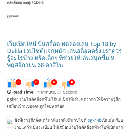
คลังเก็บหมวดหมู่:
PGK44B
pgk44b
เว็บเปิดใหม่ ปั่นสล็อต ทดลองเล่น Top 18 by
Delila เวปไซต์แจกหนัก เล่นสล็อตครั้งแรกควร
รู้อะไรบ้าง ทริคเล็กๆ ที่ช่วยให้เล่นสนุกขึ้น 9
พฤศจิกายน 68 คาสิโน
0
0
0
0
Read Time:
4 Minute, 51 Second
pgk44 เว็บไซต์สล็อตที่ไม่ได้แค่เปิดให้เล่น แต่ว่าทำให้มีความรู้สึก
เสมือนบ้านของคนถูกใจปั่นสล็อต
สิ่งที่เรารู้สึกตั้งแต่วินาทีแรกที่เข้าเว็บไซต์
pgk44b
เป็นมันเรียบ
ง่ายแต่ว่าเป็นระเบียบ ไม่เสมือนเว็บไซต์สล็อตทั่วๆไปที่เปิดมาก็