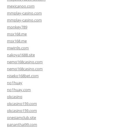
mexicanoo.com
mmplay-casino.com
mmplay-casino.com
monkey789
msx168.me
msx168.me
mwin9s.com
nakoya1688.site
nemo168casino.com
nemo168casino.com
niseko168bet.com
no1huay
no1huay.com
okcasino
okcasino159.com
okcasino159.com
onesiamclub.site
pananthai99.com