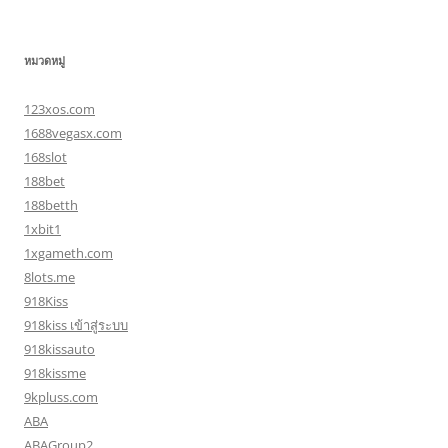
หมวดหมู่
123xos.com
1688vegasx.com
168slot
188bet
188betth
1xbit1
1xgameth.com
8lots.me
918Kiss
918kiss เข้าสู่ระบบ
918kissauto
918kissme
9kpluss.com
ABA
ABAGroup2