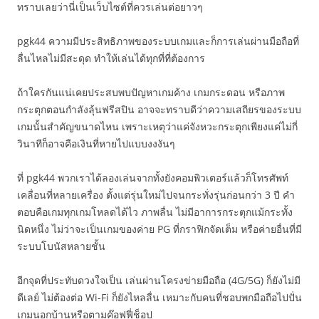
ทราบเลยว่านี่เป็นเว็บไซต์ที่ควรเล่นต่อยาวๆ
pgk44 ความมีประสิทธิภาพของระบบเกมและก็การเล่นผ่านมือถือที่
ลื่นไหลไม่มีสะดุด ทำให้เล่นได้ทุกที่ที่ต้องการ
ถ้าใครกันแน่เคยประสบพบปัญหาเกมค้าง เกมกระดอน หรือภาพ
กระตุกตอนกำลังลุ้นฟรีสปิน อาจจะทราบดีว่าความเสถียรของระบบ
เกมนั้นสำคัญขนาดไหน เพราะเหตุว่าแค่จังหวะกระตุกเพียงแค่ไม่กี่
วินาทีก็อาจคือเงินที่หายไปแบบงงงันๆ
ที่ pgk44 พวกเราได้ลองเล่นจากทั้งยังคอมพิวเตอร์แล้วก็โทรศัพท์
เคลื่อนที่หลายเครื่อง ตั้งแต่รุ่นใหม่ไปจนกระทั่งรุ่นก่อนกว่า 3 ปี คำ
ตอบคือเกมทุกเกมโหลดได้ไว ภาพลื่น ไม่มีอาการกระตุกแม้กระทั้ง
นิดหนึ่ง ไม่ว่าจะเป็นเกมของค่าย PG ที่กราฟิกจัดเต็ม หรือค่ายอื่นที่มี
ระบบโบนัสหลายชั้น
อีกจุดที่ประทับดวงใจเป็น เล่นผ่านโครงข่ายมือถือ (4G/5G) ก็ยังไม่มี
ดีเลย์ ไม่ต้องต่อ Wi-Fi ก็ยังไหลลื่น เหมาะกับคนที่ชอบพกมือถือไปปั่น
เกมนอกบ้านหรือตามค๊อฟฟี่ช็อป