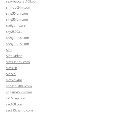
sexybaccarat168.com
shinobi24hr.com
sing55fun.com
sing55fun.com
six9game.win
sky2899.com
sl99games.com
sl99games.com
Slot
Slot Online
slot1111ok.com
slot168
Slotxo
slotxo24hr
spbetflik888.com
sqgame555s.com
ss168vip.com
ssc168.com
ssc915casino.com