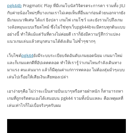
pgk44b
Pragmatic Play ที่มีเกมโบนัสวิจิตรตระการตา รวมทั้ง JILI
กับค่ายน้องใหม่ๆที่บางเกมเราไม่เคยเห็นที่อื่นมาก่อนด้วยนอกจากยัง
มีเกมแนวพิเศษ ได้แก่ ยิงปลา เกมไพ่ เกมโชว์ และยังรวมไปถึงเกม
วงล้อหมุนแบบเรียลไทม์ ซึ่งไม่ใช่ทุกเว็บpgk44bจะมีครบทุกต้นแบบ
อย่างนี้ ทำให้แม้แต่วันที่ดวงไม่ค่อยดี เราก็ยังมีความรู้สึกว่าแปลง
แนวเกมเล่นแล้วสนุกสนานได้ดังเดิม ไม่ซ้ำๆซากๆ
เว็บไซต์
pgk44
ยังมีระบบระเบียบจัดอันดับเกมยอดนิยม เกมมาใหม่
และก็เกมแตกดีที่อัปเดตตลอด ทำให้เรารู้ว่าเกมไหนกำลังเดินทาง
มาแรง คนเล่นมาก แล้วก็มีคุณค่าแก่การทดลอง ไม่ต้องสุ่มมั่วๆแบบ
เล่นไปเรื่อยให้เสียเงินเสียทองเปล่า
เอาง่ายๆคือ ไม่ว่าจะเป็นสายปั่นเบาๆหรือสายฝ่าหนัก ก็สามารถหา
เกมที่ถูกจริตตนเองได้เสมอบน pgk44 รวมทั้งนั่นแหละ คือเหตุผลที่
เล่นเท่าไรก็ไม่เบื่อจริงๆครับผม