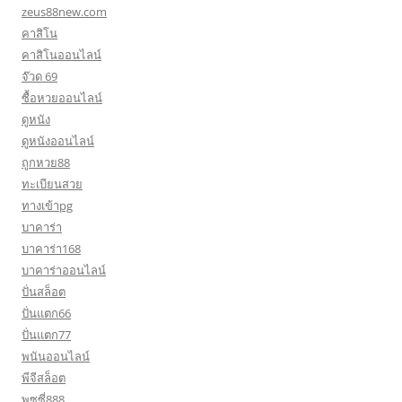
zeus88new.com
คาสิโน
คาสิโนออนไลน์
จ๊วด 69
ซื้อหวยออนไลน์
ดูหนัง
ดูหนังออนไลน์
ถูกหวย88
ทะเบียนสวย
ทางเข้าpg
บาคาร่า
บาคาร่า168
บาคาร่าออนไลน์
ปั่นสล็อต
ปั่นแตก66
ปั่นแตก77
พนันออนไลน์
พีจีสล็อต
พุซซี่888