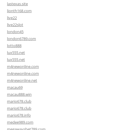
lastexas.site
lionth168.com
live22
live22slot
london45
london6789.com
lotto888
lux555.net
lux555.net
m4newonline.com
m4newonline.com
m4newonline.net
macau69
macau888.win
mario678.club
mario678.club
mario678.info
medee989.com
megawaysbet789.com