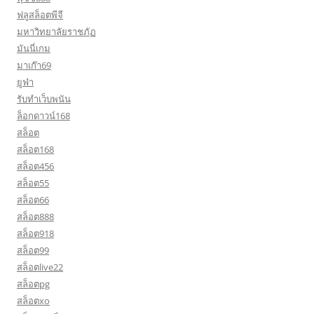
ฟลูสล็อตพีจี
มหาวิทยาลัยราชภัฏ
มันนี่เกม
มาเก๊า69
ยูฟ่า
รับทำเว็บพนัน
ล็อกดาวน์168
สล็อต
สล็อต168
สล็อต456
สล็อต55
สล็อต66
สล็อต888
สล็อต918
สล็อต99
สล็อตlive22
สล็อตpg
สล็อตxo