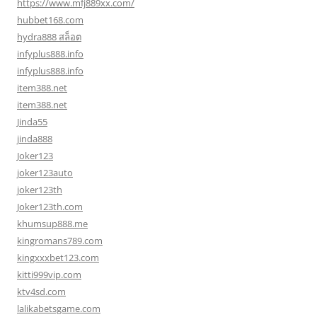
https://www.mfj889xx.com/
hubbet168.com
hydra888 สล็อต
infyplus888.info
infyplus888.info
item388.net
item388.net
Jinda55
jinda888
Joker123
joker123auto
joker123th
Joker123th.com
khumsup888.me
kingromans789.com
kingxxxbet123.com
kitti999vip.com
ktv4sd.com
lalikabetsgame.com