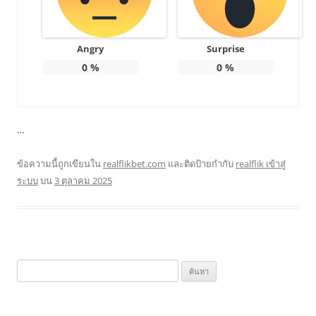
Angry
Surprise
0
%
0
%
…
ข้อความนี้ถูกเขียนใน
realflikbet.com
และติดป้ายกำกับ
realflik เข้าสู่
ระบบ
บน
3 ตุลาคม 2025
ค้นหา
สำหรับ: