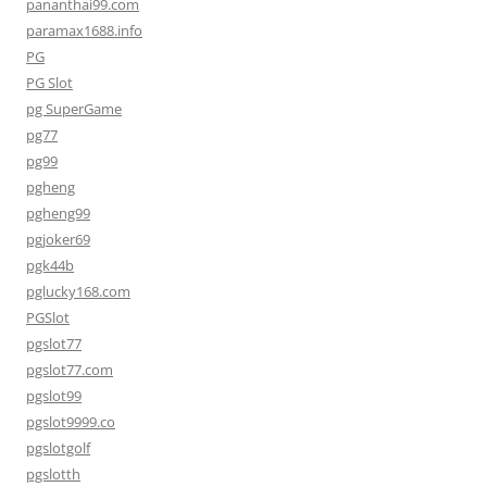
pananthai99.com
paramax1688.info
PG
PG Slot
pg SuperGame
pg77
pg99
pgheng
pgheng99
pgjoker69
pgk44b
pglucky168.com
PGSlot
pgslot77
pgslot77.com
pgslot99
pgslot9999.co
pgslotgolf
pgslotth