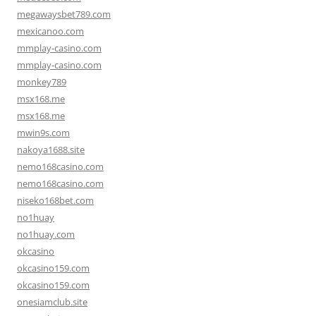
megawaysbet789.com
mexicanoo.com
mmplay-casino.com
mmplay-casino.com
monkey789
msx168.me
msx168.me
mwin9s.com
nakoya1688.site
nemo168casino.com
nemo168casino.com
niseko168bet.com
no1huay
no1huay.com
okcasino
okcasino159.com
okcasino159.com
onesiamclub.site