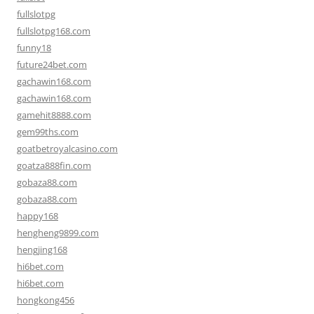
fullslotpg
fullslotpg168.com
funny18
future24bet.com
gachawin168.com
gachawin168.com
gamehit8888.com
gem99ths.com
goatbetroyalcasino.com
goatza888fin.com
gobaza88.com
gobaza88.com
happy168
hengheng9899.com
hengjing168
hi6bet.com
hi6bet.com
hongkong456