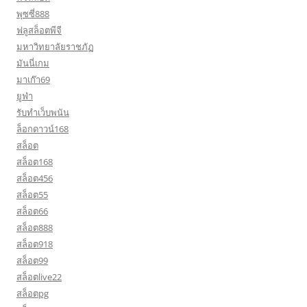
พุซซี่888
ฟลูสล็อตพีจี
มหาวิทยาลัยราชภัฏ
มันนี่เกม
มาเก๊า69
ยูฟ่า
รับทำเว็บพนัน
ล็อกดาวน์168
สล็อต
สล็อต168
สล็อต456
สล็อต55
สล็อต66
สล็อต888
สล็อต918
สล็อต99
สล็อตlive22
สล็อตpg