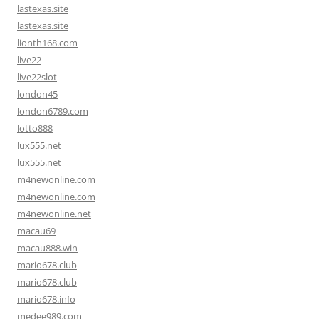
lastexas.site
lastexas.site
lionth168.com
live22
live22slot
london45
london6789.com
lotto888
lux555.net
lux555.net
m4newonline.com
m4newonline.com
m4newonline.net
macau69
macau888.win
mario678.club
mario678.club
mario678.info
medee989.com