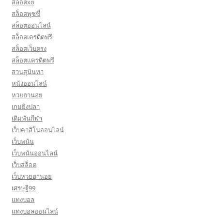
สล็อตxo
สล็อตพุซซี่
สล็อตออนไลน์
สล็อตเครดิตฟรี
สล็อตเว็บตรง
สล็อตเเครดิตฟรี
สวนสุนันทา
หนังออนไลน์
หวยฮานอย
เกมยิงปลา
เดิมพันกีฬา
เว็บคาสิโนออนไลน์
เว็บพนัน
เว็บพนันออนไลน์
เว็บสล็อต
เว็บหวยฮานอย
เศรษฐี99
แทงบอล
แทงบอลออนไลน์