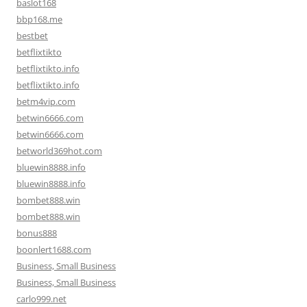
baslot168
bbp168.me
bestbet
betflixtikto
betflixtikto.info
betflixtikto.info
betm4vip.com
betwin6666.com
betwin6666.com
betworld369hot.com
bluewin8888.info
bluewin8888.info
bombet888.win
bombet888.win
bonus888
boonlert1688.com
Business, Small Business
Business, Small Business
carlo999.net