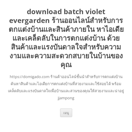
download batch violet
evergarden ร้านออนไลน์สำหรับการ
ตกแต่งบ้านและสินค้าภายใน หาไอเดีย
และเคล็ดลับในการตกแต่งบ้าน ด้วย
สินค้าและแรงบันดาลใจสำหรับความ
งามและความสะดวกสบายในบ้านของ
คุณ
https://domigado.com ร้านค้าออนไลน์ชั้นนำสำหรับการตกแต่งบ้าน
ค้นหาสินค้าและไอเดียการตกแต่งบ้านที่สวยงามและใช้สอยได้ พร้อม
เคล็ดลับและแรงบันดาลใจเพื่อบ้านและสวนของคุณให้สวยงามและน่าอยู่
jjampong
ข้าม
เมนู
ไป
ยัง
เนื้อหา