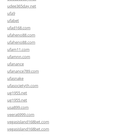
udee365day.net
ufa9
ufabet
ufad168.com
ufaheno88.com
ufaheno88.com
ufam11.com
ufamnn.com
ufanance
ufanance789.com
ufasnake
ufasocietyth.com
ug1955.net
ug1955.net
usa899.com
veera6999.com
vegasisland168bet.com
vegasisland168bet.com