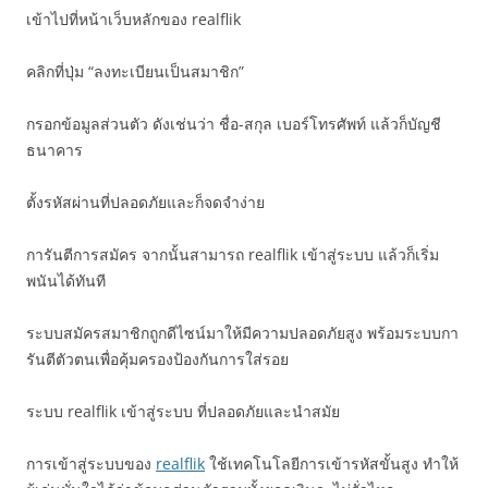
เข้าไปที่หน้าเว็บหลักของ realflik
คลิกที่ปุ่ม “ลงทะเบียนเป็นสมาชิก”
กรอกข้อมูลส่วนตัว ดังเช่นว่า ชื่อ-สกุล เบอร์โทรศัพท์ แล้วก็บัญชี
ธนาคาร
ตั้งรหัสผ่านที่ปลอดภัยและก็จดจำง่าย
การันตีการสมัคร จากนั้นสามารถ realflik เข้าสู่ระบบ แล้วก็เริ่ม
พนันได้ทันที
ระบบสมัครสมาชิกถูกดีไซน์มาให้มีความปลอดภัยสูง พร้อมระบบกา
รันตีตัวตนเพื่อคุ้มครองป้องกันการใส่รอย
ระบบ realflik เข้าสู่ระบบ ที่ปลอดภัยและนำสมัย
การเข้าสู่ระบบของ
realflik
ใช้เทคโนโลยีการเข้ารหัสขั้นสูง ทำให้