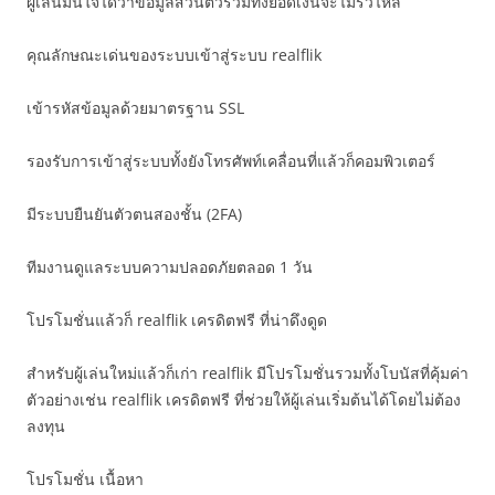
ผู้เล่นมั่นใจได้ว่าข้อมูลส่วนตัวรวมทั้งยอดเงินจะไม่รั่วไหล
คุณลักษณะเด่นของระบบเข้าสู่ระบบ realflik
เข้ารหัสข้อมูลด้วยมาตรฐาน SSL
รองรับการเข้าสู่ระบบทั้งยังโทรศัพท์เคลื่อนที่แล้วก็คอมพิวเตอร์
มีระบบยืนยันตัวตนสองชั้น (2FA)
ทีมงานดูแลระบบความปลอดภัยตลอด 1 วัน
โปรโมชั่นแล้วก็ realflik เครดิตฟรี ที่น่าดึงดูด
สำหรับผู้เล่นใหม่แล้วก็เก่า realflik มีโปรโมชั่นรวมทั้งโบนัสที่คุ้มค่า
ตัวอย่างเช่น realflik เครดิตฟรี ที่ช่วยให้ผู้เล่นเริ่มต้นได้โดยไม่ต้อง
ลงทุน
โปรโมชั่น เนื้อหา