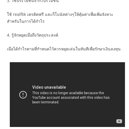
3. ใช้ประโยชน์จากโปรโมชั่น
ใช้ realflik เครดิตฟรี และก็โบนัสต่างๆให้คุ้มค่าเพื่อเพิ่มจังหวะ
สำหรับในการได้กำไร
4. รู้จักหยุดเมื่อถึงวัตถุประสงค์
เมื่อได้กำไรตามที่กำหนดไว้ควรหยุดเล่นในทันทีเพื่อรักษาเงินลงทุน