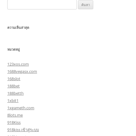
ค้นหา
สำหรับ:
ความเห็นล่าสุด
หมวดหมู่
123xos.com
1688vegasx.com
168slot
188bet
188betth
1xbit1
1xgameth.com
8lots.me
918Kiss
918kiss เข้าสู่ระบบ