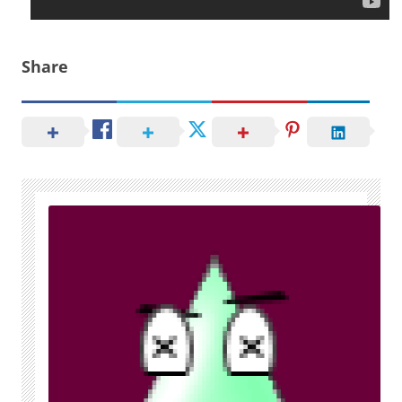
Share