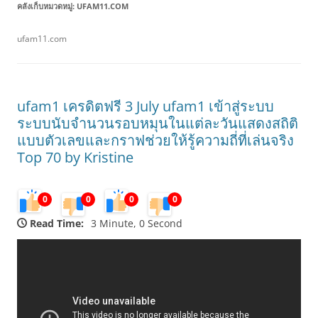
คลังเก็บหมวดหมู่:
UFAM11.COM
ufam11.com
ufam1 เครดิตฟรี 3 July ufam1 เข้าสู่ระบบ
ระบบนับจำนวนรอบหมุนในแต่ละวันแสดงสถิติ
แบบตัวเลขและกราฟช่วยให้รู้ความถี่ที่เล่นจริง
Top 70 by Kristine
0
0
0
0
Read Time:
3 Minute, 0 Second