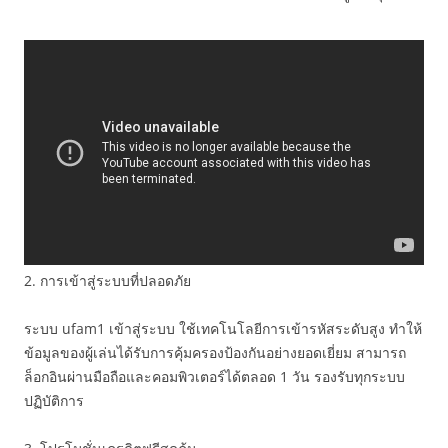
2. การเข้าสู่ระบบที่ปลอดภัย
ระบบ ufam1 เข้าสู่ระบบ ใช้เทคโนโลยีการเข้ารหัสระดับสูง ทำให้
ข้อมูลของผู้เล่นได้รับการคุ้มครองป้องกันอย่างยอดเยี่ยม สามารถ
ล็อกอินผ่านมือถือและคอมพิวเตอร์ได้ตลอด 1 วัน รองรับทุกระบบ
ปฏิบัติการ