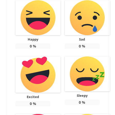
Happy
Sad
0
%
0
%
Sleepy
Excited
0
%
0
%