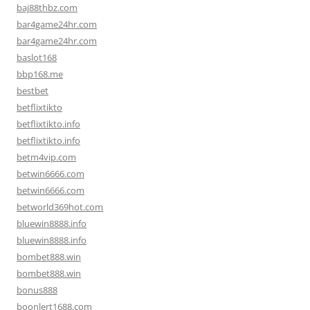
baj88thbz.com
bar4game24hr.com
bar4game24hr.com
baslot168
bbp168.me
bestbet
betflixtikto
betflixtikto.info
betflixtikto.info
betm4vip.com
betwin6666.com
betwin6666.com
betworld369hot.com
bluewin8888.info
bluewin8888.info
bombet888.win
bombet888.win
bonus888
boonlert1688.com