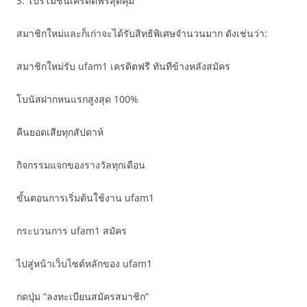
3. โปรโมชั่นเครดิตฟรีสุดคุ้ม
สมาชิกใหม่และก็เก่าจะได้รับสิทธิพิเศษจำนวนมาก ดังเช่นว่า:
สมาชิกใหม่รับ ufam1 เครดิตฟรี ทันทีข้างหลังสมัคร
โบนัสฝากหนแรกสูงสุด 100%
คืนยอดเสียทุกสัปดาห์
กิจกรรมแจกของรางวัลทุกเดือน
ขั้นตอนการเริ่มต้นใช้งาน ufam1
กระบวนการ ufam1 สมัคร
ไปสู่หน้าเว็บไซต์หลักของ ufam1
กดปุ่ม “ลงทะเบียนสมัครสมาชิก”