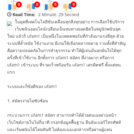
0
0
0
0
Read Time:
2 Minute, 29 Second
ในยุคที่เทคโนโลยีขับเคลื่อนทุกสิ่งทุกอย่าง การเลือกใช้บริการ
เว็บพนันออนไลน์เปลี่ยนเป็นหนทางยอดฮิตในหมู่นักพนันยุค
ใหม่ แล้วก็ ufam1 เป็นหนึ่งในแพลตฟอร์มที่กำลังมาแรงที่สุด ด้วย
ระบบที่ล้ำสมัย ใช้งานง่าย มีเกมให้เลือกหลากหลาย รวมทั้งที่สำคัญ
คือความปลอดภัยในการทำธุรกรรม ทำให้ผู้เล่นมั่นอกมั่นใจได้ทุก
ครั้งที่เข้าใช้งาน อีกทั้งการ ufam1 สมัคร ที่ง่ายมาก หรือการ
ufam1 เข้าระบบ ที่รวดเร็วพร้อมรับ ufam1 เครดิตฟรี ตั้งแต่หน
แรก
ระบบและก็ข้อดีของ ufam1
1. สมัครง่ายไม่ซับซ้อน
กระบวนการ ufam1 สมัคร สามารถทำได้ด้วยตนเองผ่านหน้า
เว็บไซต์ภายในไม่กี่นาที กรอกข้อมูลพื้นฐาน ยืนยันเบอร์โทรศัพท์
และเริ่มพนันได้โดยทันที ไม่ต้องแนบเอกสารหรือผ่านผู้แทน