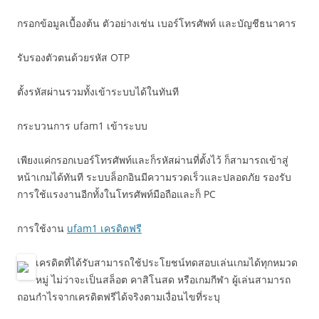
กรอกข้อมูลเบื้องต้น ตัวอย่างเช่น เบอร์โทรศัพท์ และบัญชีธนาคาร
รับรองตัวตนด้วยรหัส OTP
ตั้งรหัสผ่านรวมทั้งเข้าระบบได้ในทันที
กระบวนการ ufam1 เข้าระบบ
เพียงแค่กรอกเบอร์โทรศัพท์และก็รหัสผ่านที่ตั้งไว้ ก็สามารถเข้าสู่
หน้าเกมได้ทันที ระบบล็อกอินมีความรวดเร็วและปลอดภัย รองรับ
การใช้แรงงานอีกทั้งในโทรศัพท์มือถือและก็ PC
การใช้งาน
ufam1 เครดิตฟรี
เครดิตที่ได้รับสามารถใช้ประโยชน์ทดสอบเล่นเกมได้ทุกหมวด
หมู่ ไม่ว่าจะเป็นสล็อต คาสิโนสด หรือเกมกีฬา ผู้เล่นสามารถ
ถอนกำไรจากเครดิตฟรีได้จริงตามเงื่อนไขที่ระบุ