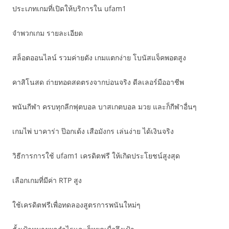
ประเภทเกมที่เปิดให้บริการใน ufam1
จำพวกเกม รายละเอียด
สล็อตออนไลน์ รวมค่ายดัง เกมแตกง่าย โบนัสแจ็คพอตสูง
คาสิโนสด ถ่ายทอดสดตรงจากบ่อนจริง ดีลเลอร์มืออาชีพ
พนันกีฬา ครบทุกลีกฟุตบอล บาสเกตบอล มวย และก็กีฬาอื่นๆ
เกมไพ่ บาคาร่า ป๊อกเด้ง เสือมังกร เล่นง่าย ได้เงินจริง
วิธีการการใช้ ufam1 เครดิตฟรี ให้เกิดประโยชน์สูงสุด
เลือกเกมที่มีค่า RTP สูง
ใช้เครดิตฟรีเพื่อทดลองสูตรการพนันใหม่ๆ