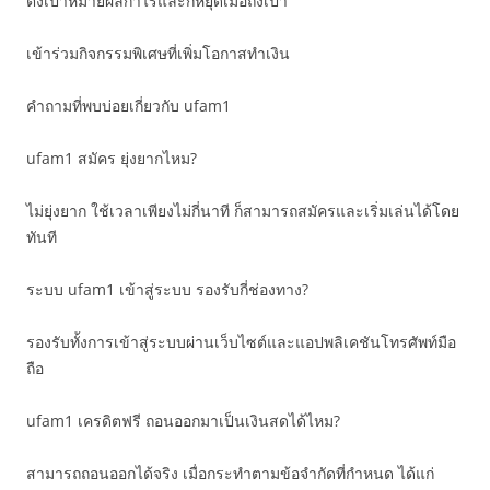
ตั้งเป้าหมายผลกำไรและก็หยุดเมื่อถึงเป้า
เข้าร่วมกิจกรรมพิเศษที่เพิ่มโอกาสทำเงิน
คำถามที่พบบ่อยเกี่ยวกับ ufam1
ufam1 สมัคร ยุ่งยากไหม?
ไม่ยุ่งยาก ใช้เวลาเพียงไม่กี่นาที ก็สามารถสมัครและเริ่มเล่นได้โดย
ทันที
ระบบ ufam1 เข้าสู่ระบบ รองรับกี่ช่องทาง?
รองรับทั้งการเข้าสู่ระบบผ่านเว็บไซต์และแอปพลิเคชันโทรศัพท์มือ
ถือ
ufam1 เครดิตฟรี ถอนออกมาเป็นเงินสดได้ไหม?
สามารถถอนออกได้จริง เมื่อกระทำตามข้อจำกัดที่กำหนด ได้แก่