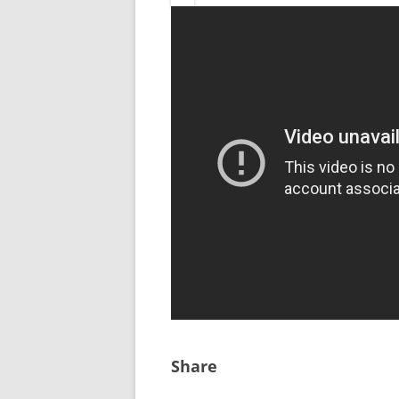
Share