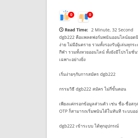
0
0
Read Time:
2 Minute, 32 Second
dgb222 คือแพลตฟอร์มพนันออนไลน์ยอดนิยมใ
ง่าย ไม่มีอันตราย รวมทั้งรองรับผู้เล่นทุ
กีฬา รวมทั้งหวยออนไลน์ ทั้งยังมีโปรโมชั
เฉพาะอย่างยิ่ง
เริ่มง่ายๆกับการสมัคร dgb222
กรรมวิธี dgb222 สมัคร ไม่กี่ขั้นตอน
เพียงแค่กรอกข้อมูลส่วนตัว เช่น ชื่อ-ชื่อสก
OTP ก็สามารถเริ่มพนันได้ในทันที ระบบออโต
dgb222 เข้าระบบ ได้ทุกอุปกรณ์