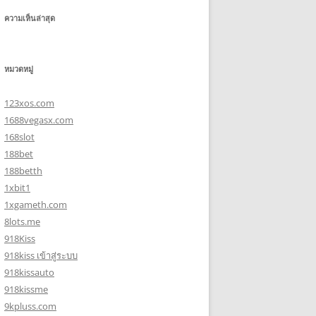
ความเห็นล่าสุด
หมวดหมู่
123xos.com
1688vegasx.com
168slot
188bet
188betth
1xbit1
1xgameth.com
8lots.me
918Kiss
918kiss เข้าสู่ระบบ
918kissauto
918kissme
9kpluss.com