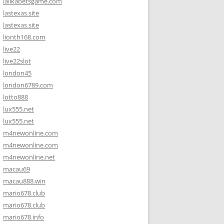
lalikabetsgame.com
lastexas.site
lastexas.site
lionth168.com
live22
live22slot
london45
london6789.com
lotto888
lux555.net
lux555.net
m4newonline.com
m4newonline.com
m4newonline.net
macau69
macau888.win
mario678.club
mario678.club
mario678.info