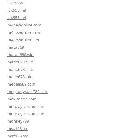
lotto888
lux555.net
lux555.net
m4newonline.com
m4newonline.com
m4newonline.net
macau69
macau888.win
mario678.club
mario678.club
mario678.info
medee989.com
megawaysbet789.com
mexicanoo.com
mmplay-casino.com
mmplay-casino.com
monkey789
msx168.me
msx168.me