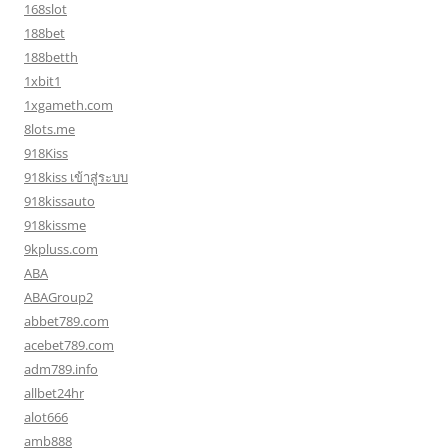
168slot
188bet
188betth
1xbit1
1xgameth.com
8lots.me
918Kiss
918kiss เข้าสู่ระบบ
918kissauto
918kissme
9kpluss.com
ABA
ABAGroup2
abbet789.com
acebet789.com
adm789.info
allbet24hr
alot666
amb888