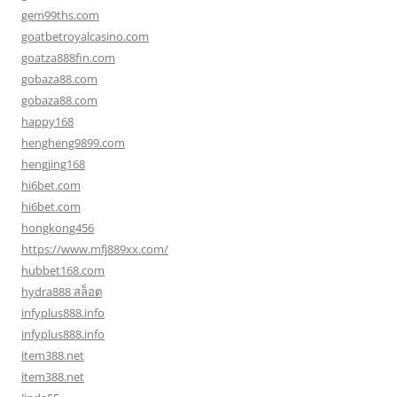
gem99ths.com
goatbetroyalcasino.com
goatza888fin.com
gobaza88.com
gobaza88.com
happy168
hengheng9899.com
hengjing168
hi6bet.com
hi6bet.com
hongkong456
https://www.mfj889xx.com/
hubbet168.com
hydra888 สล็อต
infyplus888.info
infyplus888.info
item388.net
item388.net