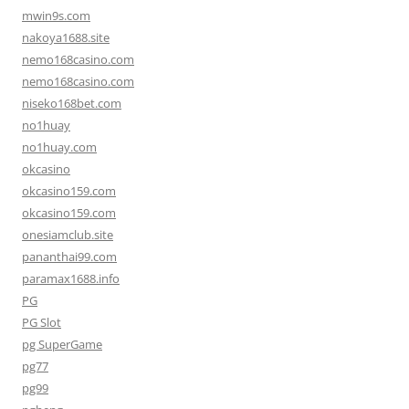
mwin9s.com
nakoya1688.site
nemo168casino.com
nemo168casino.com
niseko168bet.com
no1huay
no1huay.com
okcasino
okcasino159.com
okcasino159.com
onesiamclub.site
pananthai99.com
paramax1688.info
PG
PG Slot
pg SuperGame
pg77
pg99