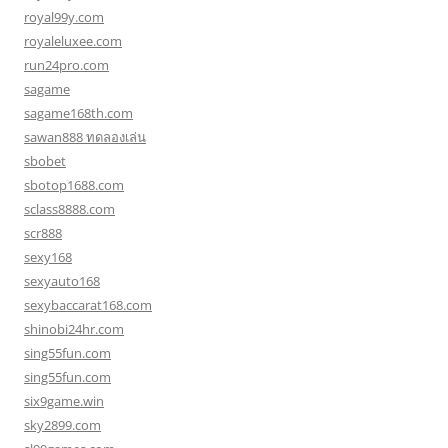
royal99y.com
royaleluxee.com
run24pro.com
sagame
sagame168th.com
sawan888 ทดลองเล่น
sbobet
sbotop1688.com
sclass8888.com
scr888
sexy168
sexyauto168
sexybaccarat168.com
shinobi24hr.com
sing55fun.com
sing55fun.com
six9game.win
sky2899.com