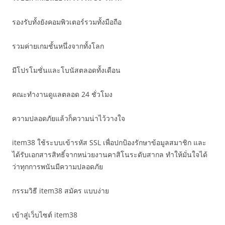
รองรับทั้งยังคอมพิวเตอร์รวมทั้งมือถือ
รวมค่ายเกมชั้นหนึ่งจากทั้งโลก
มีโปรโมชั่นและโบนัสตลอดทั้งเดือน
คณะทำงานดูแลตลอด 24 ชั่วโมง
ความปลอดภัยแล้วก็ความน่าไว้วางใจ
item38 ใช้ระบบเข้ารหัส SSL เพื่อปกป้องรักษาข้อมูลสมาชิก และ
ได้รับเอกสารสิทธิ์จากหน่วยงานคาสิโนระดับสากล ทำให้มั่นใจได้
ว่าทุกการพนันมีความปลอดภัย
กรรมวิธี item38 สมัคร แบบง่าย
เข้าสู่เว็บไซต์ item38