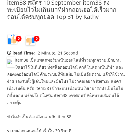
item38 สมัคร 10 September item38 ลง
ทะเบียนไวไม่เกินนาทีฝากถอนออโต้เร็วมาก
ถอนได้ครบทุกยอด Top 31 by Kathy
0
0
Read Time:
2 Minute, 21 Second
item38 เป็นแพลตฟอร์มพนันออนไลน์ที่รวมทุกความเบิกบาน
ใจเอาไว้ในที่เดียว ทั้งสล็อตออนไลน์ คาสิโนสด พนันกีฬา และ
ลอตเตอรี่ออนไลน์ ด้วยระบบที่ทันสมัย ไม่เป็นอันตราย แล้วก็ใช้งาน
ง่าย รองรับทั้งผู้เล่นใหม่และมือโปร ไม่ว่าคุณอยาก item38 สมัคร
เพื่อเริ่มต้น หรือ item38 เข้าระบบ เพื่อพนัน ก็สามารถทำเป็นในไม่
กี่ขั้นตอน พร้อมโปรโมชั่น item38 เครดิตฟรี ที่ให้ท่านเริ่มต้นได้
อย่างคุ้ม
ทำไมจำเป็นต้องเลือกเล่นกับ item38
ระบบฝากถอนออโต้ เร็วใน 30 วินาที