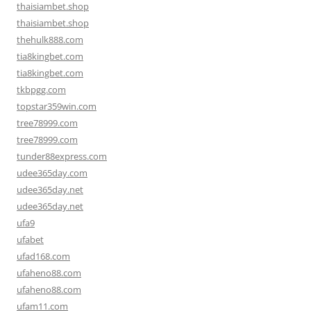
thaisiambet.shop
thaisiambet.shop
thehulk888.com
tia8kingbet.com
tia8kingbet.com
tkbpgg.com
topstar359win.com
tree78999.com
tree78999.com
tunder88express.com
udee365day.com
udee365day.net
udee365day.net
ufa9
ufabet
ufad168.com
ufaheno88.com
ufaheno88.com
ufam11.com