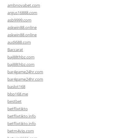
ambnovabet.com
argus16888.com
asb9999.com
askwin88.online
askwin88.online
audi688.com
Baccarat
baj88thbz.com
baj88thbz.com
bar4game24hr.com
bar4game24hr.com
baslot168
bbp168.me
bestbet
betflixtikto
betflixtikto.info
betflixtikto.info
betm4vip.com