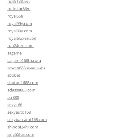
rich8188.net
rockstar66m
royal558
royal99y.com
royal99y.com
royaleluxee.com
run24pro.com
sagame
sagame168th.com
sawan888 ทดลองเล่น
sbobet
sbotop1688.com
sclass8888.com
scr888
sexy168
sexyauto168
sexybaccarat168.com
shinobi24hr.com
sing55fun.com