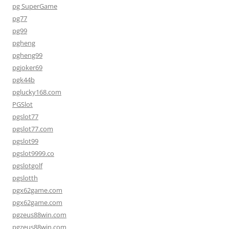
pg SuperGame
pg77
pg99
pgheng
pgheng99
pgjoker69
pgk44b
pglucky168.com
PGSlot
pgslot77
pgslot77.com
pgslot99
pgslot9999.co
pgslotgolf
pgslotth
pgx62game.com
pgx62game.com
pgzeus88win.com
pgzeus88win.com