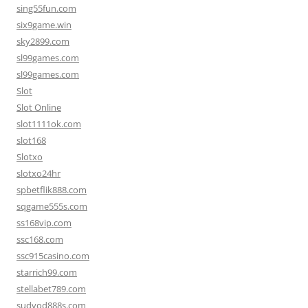
sing55fun.com
six9game.win
sky2899.com
sl99games.com
sl99games.com
Slot
Slot Online
slot1111ok.com
slot168
Slotxo
slotxo24hr
spbetflik888.com
sqgame555s.com
ss168vip.com
ssc168.com
ssc915casino.com
starrich99.com
stellabet789.com
sudyod888s.com