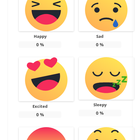
Happy
Sad
0
%
0
%
Sleepy
Excited
0
%
0
%