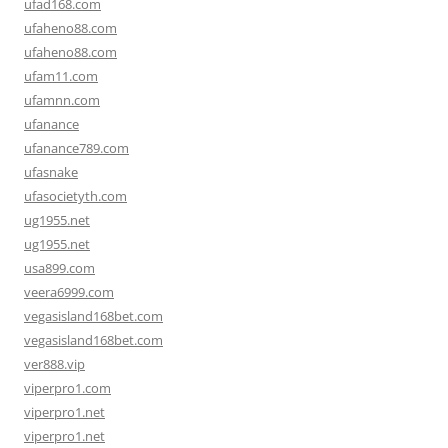
ufad168.com
ufaheno88.com
ufaheno88.com
ufam11.com
ufamnn.com
ufanance
ufanance789.com
ufasnake
ufasocietyth.com
ug1955.net
ug1955.net
usa899.com
veera6999.com
vegasisland168bet.com
vegasisland168bet.com
ver888.vip
viperpro1.com
viperpro1.net
viperpro1.net