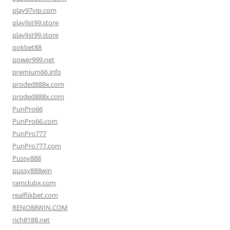
play97vip.com
playlist99.store
playlist99.store
pokbet88
power999.net
premium66.info
proded888x.com
proded888x.com
PunPro66
PunPro66.com
PunPro777
PunPro777.com
Pussy888
pussy888win
ramclubx.com
realflikbet.com
RENO88WIN.COM
rich8188.net