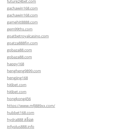
future24bet.com
gachawin168.com
gachawin168.com
gamehit8888.com
gem99ths.com
goatbetroyalcasino.com
goatza888fin.com
gobaza88.com
gobaza88.com
happy168
hengheng9899.com
hengjing168
hi6bet.com
hi6bet.com
hongkong456
https://www.mfj889xx.com/
hubbet168.com
hydra888 สล็อต
infyplus888.info