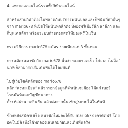
4. แทงบอลออนไลน์รวมทั้งกีฬาออนไลน์
สำหรับสายกีฬาต้องไม่พลาดกับบริการพนันบอลและก็พนันกีฬาอื่นๆ
จาก mario678 ที่เปิดให้พนันทุกลีกดัง ทั้งยังพรีเมียร์ลีก ลาลีกา และ
ก็บุนเดสลีกา พร้อมระบบถ่ายทอดสดให้มองฟรีในเว็บ
กรรมวิธีการ mario678 สมัคร ง่ายเพียงแต่ 3 ขั้นตอน
การสมัครสมาชิกกับ mario678 นั้นง่ายและรวดเร็ว ใช้เวลาไม่ถึง 1
นาที ก็สามารถเริ่มเดิมพันได้โดยทันที
ไปสู่เว็บไซต์หลักของ mario678
คลิก “ลงทะเบียน” แล้วกรอกข้อมูลที่จำเป็นจะต้อง ได้แก่ เบอร์
โทรศัพท์และบัญชีธนาคาร
ตั้งรหัสผ่าน กดยืนยัน แล้วต่อจากนั้นเข้าสู่ระบบได้ในทันที
ข้างหลังสมัครเสร็จ สมาชิกใหม่จะได้รับ mario678 เครดิตฟรี โดย
อัตโนมัติ เพื่อใช้ทดลองเล่นเกมก่อนลงเดิมพันจริง