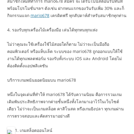
สมาชิกใหม่ที่ทำการ mario678 สมัคร จะได้รับโบนัสต้อนรับทันที
พร้อมโปรโมชั่นฯลฯ ดังเช่น ฝากหนแรกของวันรับเพิ่ม 30% และก็
กิจกรรมแจก
mario678
เครดิตฟรี ทุกสัปดาห์สำหรับสมาชิกทุกท่าน
4. รองรับทุกเครื่องไม้เครื่องมือ เล่นได้ทุกหนทุกแห่ง
ไม่ว่าคุณจะใช้เครื่องใช้ไม้สอยใดก็ตาม ไม่ว่าจะเป็นมือถือ
คอมพิวเตอร์ หรือแท็บเล็ต ระบบของ mario678 ถูกออกแบบให้ใช้
งานได้ทุกแพลตฟอร์ม รองรับทั้งระบบ iOS และ Android โดยไม่
ต้องติดตั้งแอปพลิเคชัน
บริการเกมพนันยอดนิยมบน mario678
หนึ่งในจุดเด่นที่ทำให้ mario678 ได้รับความนิยม คือการรวมเกม
เดิมพันประสิทธิภาพจากค่ายชั้นหนึ่งทั้งโลกมาเอาไว้ในเว็บไซต์
เดียว ไม่ว่าจะเป็นเกมสล็อต คาสิโนสด หรือเกมยิงปลา ทุกเกมผ่าน
การตรวจสอบและคัดสรรมาอย่างดี
1. เกมสล็อตออนไลน์