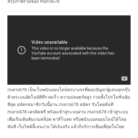
สรุปภาพรวมของ mario678
mario678 เป็นเว็บพนันออนไลน์ครบวงจรที่ตอบปัญหาผู้เล่นทุกกรุ๊ป
ด้วยระบบอัตโนมัติที่รวดเร็ว ความปลอดภัยสูง รวมทั้งโปรโมชั่นคุ้ม
ที่สุด สมัครสมาชิกวันนี้ผ่าน mario678 สมัคร รับโดยทันที
mario678 เครดิตฟรี พร้อมเข้าสู่ระบบผ่าน mario678 เข้าสู่ระบบ
เพื่อเริ่มเดิมพันเกมสล็อต คาสิโนสด หรือพนันบอลออนไลน์ได้โดย
ทันที เว็บไซต์นี้เล่นง่าย ได้เงินจริง แล้วก็บริการเยี่ยมที่สุดในไทย