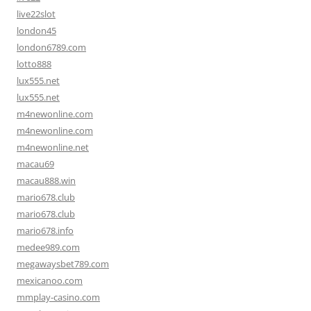
live22slot
london45
london6789.com
lotto888
lux555.net
lux555.net
m4newonline.com
m4newonline.com
m4newonline.net
macau69
macau888.win
mario678.club
mario678.club
mario678.info
medee989.com
megawaysbet789.com
mexicanoo.com
mmplay-casino.com