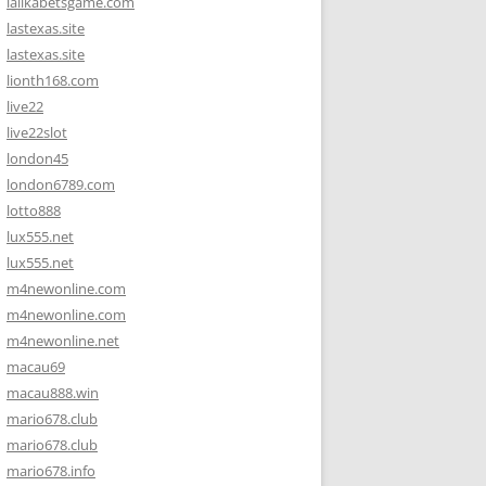
lalikabetsgame.com
lastexas.site
lastexas.site
lionth168.com
live22
live22slot
london45
london6789.com
lotto888
lux555.net
lux555.net
m4newonline.com
m4newonline.com
m4newonline.net
macau69
macau888.win
mario678.club
mario678.club
mario678.info