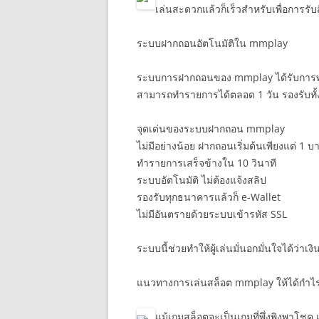
เล่นสะดวกแล้วก็เร็วสำหรับเพื่อการรับสิ
ระบบฝากถอนอัตโนมัติใน mmplay
ระบบการฝากถอนของ mmplay ได้รับการพัฒนา
สามารถทำรายการได้ตลอด 1 วัน รองรับทั
จุดเด่นของระบบฝากถอน mmplay
ไม่มีอย่างน้อย ฝากถอนเริ่มต้นเพียงแต่ 1 บ
ทำรายการเสร็จข้างใน 10 วินาที
ระบบอัตโนมัติ ไม่ต้องแจ้งสลิป
รองรับทุกธนาคารแล้วก็ e-Wallet
ไม่มีอันตรายด้วยระบบเข้ารหัส SSL
ระบบนี้ช่วยทำให้ผู้เล่นมั่นอกมั่นใจได้ว่าเ
แนวทางการเล่นสล็อต mmplay ให้ได้กำไ
แม้เกมสล็อตจะเป็นเกมที่พึ่งพิงพาโชค 