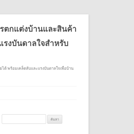
รตกแต่งบ้านและสินค้า
ะแรงบันดาลใจสำหรับ
ได้ พร้อมเคล็ดลับและแรงบันดาลใจเพื่อบ้าน
ค้นหา
สำหรับ: