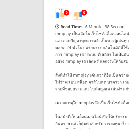
0
0
Read Time:
6 Minute, 38 Second
mmplay เป็นเลิศในเว็บไซต์สล็อตออนไลน์ที่
และตอบปัญหาทุกความจำเป็นของผู้เล่นทุกระด
ตลอด 24 ชั่วโมง พร้อมระบบอัตโนมัติที่ใช้งา
การ mmplay เข้าระบบ ที่เสถียร ไม่เป็นอัน
อย่าง mmplay เครดิตฟรี แจกจริงให้กับสม
สิ่งที่ทำให้ mmplay เด่นกว่าที่อื่นเป็นค
ไม่ว่าจะเป็น สล็อต คาสิโนสด บาคาร่า เ
จ่ายที่ชอบธรรมและโบนัสสูงสุด เล่นง่าย จ
เพราะเหตุใด mmplay ถึงเป็นเว็บไซต์สล็อตท
ในสมัยที่เว็บสล็อตออนไลน์เปิดให้บริการม
อันตราย แล้วก็คุ้มค่าสำหรับการลงทุน ซึ