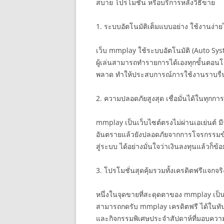
สบาย โปรโมชั่น หรือบริการหลังวิธีขาย
1. ระบบอัตโนมัติเต็มแบบอย่าง ใช้งานง่ายไ
เว็บ mmplay ใช้ระบบอัตโนมัติ (Auto Sys
ผู้เล่นสามารถทำรายการได้เองทุกขั้นตอนโด
พลาด ทำให้ประสบการณ์การใช้งานราบรื่นก
2. ความปลอดภัยสูงสุด เชื่อมั่นได้ในทุกกา
mmplay เป็นเว็บไซต์ตรงไม่ผ่านเอเย่นต์ ม
อันตรายแล้วยังปลอดภัยจากการโจรกรรมข้
สู่ระบบ ได้อย่างมั่นใจว่าเงินลงทุนแล้วก็ข้อ
3. โปรโมชั่นสุดคุ้มรวมทั้งเครดิตฟรีแจกจริ
หนึ่งในจุดขายที่สะดุดตาของ mmplay เป็น
สามารถกดรับ mmplay เครดิตฟรี ได้ในทันที ไ
และกิจกรรมพิเศษประจำสัปดาห์ที่มอบความคุ้