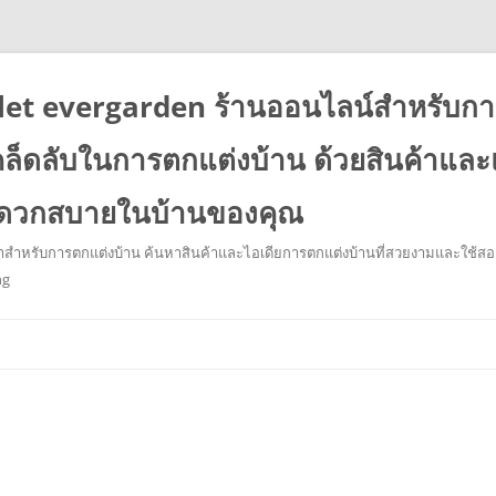
et evergarden ร้านออนไลน์สำหรับกา
ล็ดลับในการตกแต่งบ้าน ด้วยสินค้าแล
ดวกสบายในบ้านของคุณ
ำสำหรับการตกแต่งบ้าน ค้นหาสินค้าและไอเดียการตกแต่งบ้านที่สวยงามและใช้สอย
ng
ข้าม
ไป
ยัง
เนื้อหา