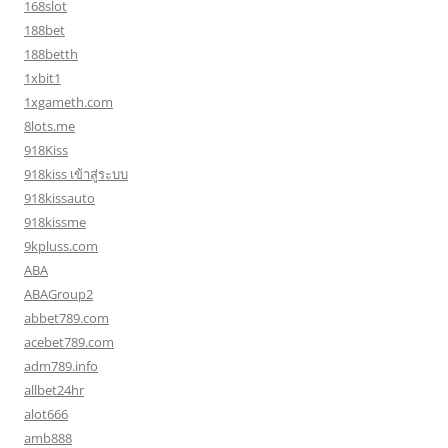
168slot
188bet
188betth
1xbit1
1xgameth.com
8lots.me
918Kiss
918kiss เข้าสู่ระบบ
918kissauto
918kissme
9kpluss.com
ABA
ABAGroup2
abbet789.com
acebet789.com
adm789.info
allbet24hr
alot666
amb888