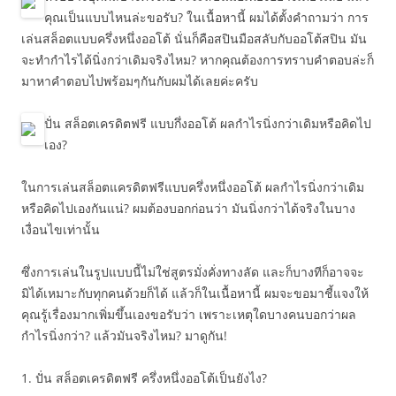
คุณเป็นแบบไหนล่ะขอรับ? ในเนื้อหานี้ ผมได้ตั้งคำถามว่า การ
เล่นสล็อตแบบครึ่งหนึ่งออโต้ นั่นก็คือสปินมือสลับกับออโต้สปิน มัน
จะทำกำไรได้นิ่งกว่าเดิมจริงไหม? หากคุณต้องการทราบคำตอบล่ะก็
มาหาคำตอบไปพร้อมๆกันกับผมได้เลยค่ะครับ
ปั่น สล็อตเครดิตฟรี แบบกึ่งออโต้ ผลกำไรนิ่งกว่าเดิมหรือคิดไป
เอง?
ในการเล่นสล็อตแครดิตฟรีแบบครึ่งหนึ่งออโต้ ผลกำไรนิ่งกว่าเดิม
หรือคิดไปเองกันแน่? ผมต้องบอกก่อนว่า มันนิ่งกว่าได้จริงในบาง
เงื่อนไขเท่านั้น
ซึ่งการเล่นในรูปแบบนี้ไม่ใช่สูตรมั่งคั่งทางลัด และก็บางทีก็อาจจะ
มิได้เหมาะกับทุกคนด้วยก็ได้ แล้วก็ในเนื้อหานี้ ผมจะขอมาชี้แจงให้
คุณรู้เรื่องมากเพิ่มขึ้นเองขอรับว่า เพราะเหตุใดบางคนบอกว่าผล
กำไรนิ่งกว่า? แล้วมันจริงไหม? มาดูกัน!
1. ปั่น สล็อตเครดิตฟรี ครึ่งหนึ่งออโต้เป็นยังไง?