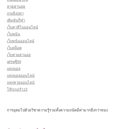
หวยฮานอย
เกมยิงปลา
เดิมพันกีฬา
เว็บคาสิโนออนไลน์
เว็บพนัน
เว็บพนันออนไลน์
เว็บสล็อต
เว็บหวยฮานอย
เศรษฐี99
แทงบอล
แทงบอลออนไลน์
แทงหวยออนไลน์
โจ๊กเกอร์123
การอุดมไปด้วยวิชาความรู้รวมทั้งความถนัดมีค่ามากยิ่งกว่าทอง