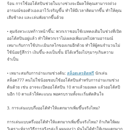
ร้อน การใช้ออโต้สปินช่วยในบางช่วงจะมีผลให้คุณสามารถถ่วง
อารมณ์ของตัวเองเอาไว้เจริญขึ้น ทำให้มีเวลาคิดมากขึ้น ทำให้คุณ
เสียช้าลง และเล่นพังยากขึ้นด้วย
• คุมจังหวะเบทก้าวหน้าขึ้น: พวกเราชอบใช้เบทคงเดิมในช่วงที่เปิด
ออโต้สปินอยู่แล้ว ทำให้พวกเราไม่เผลอเพิ่มเบทไปตามอารมณ์
เหมาะกับการใช้ประเมินกลไกของเกมอีกด้วย ทำให้ผู้คนจำนวนไม่
ใช้น้อยรู้สึกว่า เงินขึ้น-ลงเป็นขั้น มิได้เหวี่ยงไปๆมาๆเกินความ
จำเป็น
• เหมาะสมกับการอ่านเกมช่วงต้น:
สล็อตเครดิตฟรี
นักเล่น
สล็อต777 คนไม่ใช่น้อยชอบใช้ออโต้สปินสำหรับการอ่านเกมช่วง
ต้นด้วย เช่น อาจจะเปิดออโต้สปิน 10 ตาแล้วมองผล แล้วออโต้สปิ
นอีก 10 ตาแล้วให้คะแนน พอครบรวมทั้งจะเริ่มตัดสินใจ
3. การเล่นแบบกึ่งออโต้ทำให้แตกมากเพิ่มขึ้นจริงไหม?
การเล่นแบบครึ่งออโต้ทำให้แตกมากเพิ่มขึ้นจริงไหม? ถ้าเกิดให้ผม
วิเคราะห์จากวิธีการจริงๆล่ะก็ ผมมองว่า มันไม่ได้ทำให้เกมแตกมาก