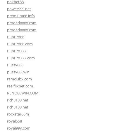
pokbet88
power999.net
premium66.info
proded888x.com
proded888x.com
PunPro66
PunPro66.com
PunPro777
PunPro777.com
Pussy888
pussy888win
ramclubx.com
realflikbet.com
RENO88WIN.COM
rich8188.net
rich8188.net
rockstar66m
royal558
royal99y.com