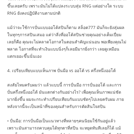
ขึ้นเลยครับ เพราะมันไม่ได้แปลงระบบสุ่ม RNG แต่อย่างใด ระบบ
RNG ยังคงปฏิบัติงานตามปกติ
แม้ว่าจะใช้การปั่นแบบออโต้สปินก็ตาม สล็อต777 มันก็จะยังสุ่มผล
ในทุกๆการสปินเสมอ แต่ว่าสิ่งที่ออโต้สปินช่วยคุณอย่างเต็มเปี่ยม
เลยก็คือ คุณจะไม่คลาดโอกาสในตอนสำคัญแน่นอน พอเพียงคุณไม่
พลาด โอกาสที่จะทำเงินแบบนิ่งๆก็เลยมีมากยิ่งกว่า เลยดูเหมือน
แตกเยอะขึ้นนั่นเอง
4. เปรียบเทียบแบบเห็นภาพ ปั่นมือ vs ออโต้ vs ครึ่งหนึ่งออโต้
สงสัยไหมครับผมว่า แล้วแบบนี้ การปั่นมือ การปั่นออโต้ และการ
ปั่นครึ่งหนึ่งออโต้ มันแตกต่างกันอย่างไร? เพื่อคุณเห็นภาพแน่ชัด
มากยิ่งขึ้น ผมจะกระทำเปรียบเทียบกันแบบชัดๆไปเลยครับผม ภาย
หลังจากนี้จะเป็นหน้าที่ของคุณสำหรับการตัดสินใจสปิน
• ปั่นมือ: การปั่นมือเป็นแนวทางที่หลายๆคนนิยมใช้กันอยู่แล้ว
เพราะมันสามารถควบคุมได้ทุกตาที่สปิน จะหยุดทันทีเลยก็ได้ แม้