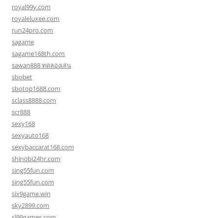
royal99y.com
royaleluxee.com
run24pro.com
sagame
sagame168th.com
sawan888 ทดลองเล่น
sbobet
sbotop1688.com
sclass8888.com
scr888
sexy168
sexyauto168
sexybaccarat168.com
shinobi24hr.com
sing55fun.com
sing55fun.com
six9game.win
sky2899.com
sl99games.com