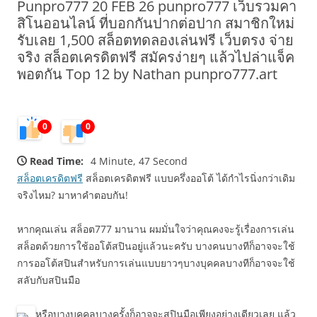
Punpro777 20 FEB 26 punpro777 เว็บรวมคา
สิโนออนไลน์ ที่บอกกันปากต่อปาก สมาชิกใหม่
รับเลย 1,500 สล็อตทดลองเล่นฟรี เว็บตรง จ่าย
จริง สล็อตเครดิตฟรี สมัครง่ายๆ แล้วไปล่าแจ็ค
พอตกัน Top 12 by Nathan punpro777.art
0
0
Read Time:
4 Minute, 47 Second
สล็อตเครดิตฟรี
สล็อตเครดิตฟรี แบบครึ่งออโต้ ได้กำไรนิ่งกว่าเดิม
จริงไหม? มาหาคำตอบกัน!
หากคุณเล่น สล็อต777 มานาน ผมมั่นใจว่าคุณคงจะรู้เรื่องการเล่น
สล็อตด้วยการใช้ออโต้สปินอยู่แล้วนะครับ บางคนบางทีก็อาจจะใช้
การออโต้สปินสำหรับการเล่นแบบยาวๆบางบุคคลบางทีก็อาจจะใช้
สลับกับสปินมือ
หรือบางบุคคลบางครั้งก็อาจจะสปินมือเพียงอย่างเดียวเลย แล้ว