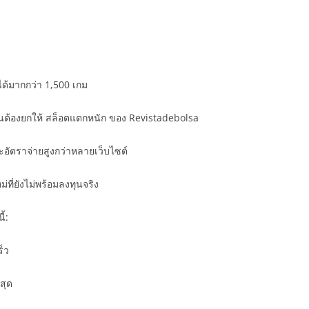
ได้มากกว่า 1,500 เกม
จำเป็นต้องยกให้ สล็อตแตกหนัก ของ Revistadebolsa
ะอัตราจ่ายสูงกว่าหลายเว็บไซต์
ี่ยังไม่พร้อมลงทุนจริง
ี้:
ร็ว
สุด