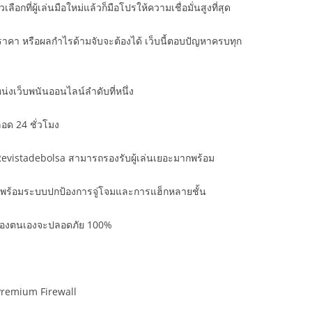
กที่ผู้เล่นมือใหม่แล้วก็มือโปรให้ความเชื่อมั่นสูงที่สุด
ราคา หรือผลกำไรด้ามจับจะต้องได้ เว็บนี้ตอบปัญหาครบทุก
่งเว็บพนันออนไลน์ลำดับที่หนึ่ง
อด 24 ชั่วโมง
Revistadebolsa สามารถรองรับผู้เล่นเยอะมากพร้อม
 พร้อมระบบปกป้องการจู่โจมและการแฮ็กหลายชั้น
ดเงินของตนเองจะปลอดภัย 100%
 Premium Firewall