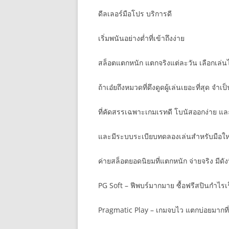
ดีลเลอร์มือโปร บริการดี
เริ่มพนันอย่างต่ำที่เข้าถึงง่าย
สล็อตแตกหนัก แตกจริงแต่ละวัน เลือกเล่น
ถ้าเอ๋ยถึงหมวดที่ดึงดูดผู้เล่นเยอะที่สุด 
ที่คัดสรรเฉพาะเกมเรทดี โบนัสออกง่าย แล
และมีระบบระเบียบทดลองเล่นสำหรับมือใหม่ท
ค่ายสล็อตยอดนิยมที่แตกหนัก จ่ายจริง มีดังน
PG Soft – ฟีพบร์มากมาย ซื้อฟรีสปินกำไรเ
Pragmatic Play – เกมจบไว แตกบ่อยมากที่