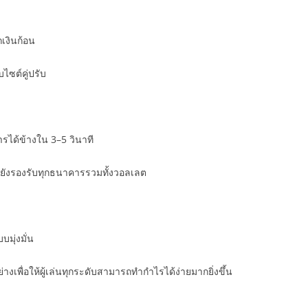
เงินก้อน
ไซต์คู่ปรับ
รได้ข้างใน 3–5 วินาที
ก็ยังรองรับทุกธนาคารรวมทั้งวอลเลต
มุ่งมั่น
เพื่อให้ผู้เล่นทุกระดับสามารถทำกำไรได้ง่ายมากยิ่งขึ้น