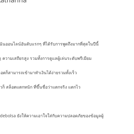
ออนไลน์อันดับแรกๆ ที่ได้รับการพูดถึงมากที่สุดในปีนี้
ๆ ความเสถียรสูง รวมทั้งการดูแลผู้เล่นระดับพรีเมียม
็อตก็สามารถเข้ามาทำเงินได้ง่ายรวมทั้งเร็ว
ก็ สล็อตแตกหนัก ที่ขึ้นชื่อว่าแตกจริง แตกไว
adebolsa ยังให้ความเอาใจใส่กับความปลอดภัยของข้อมูลผู้