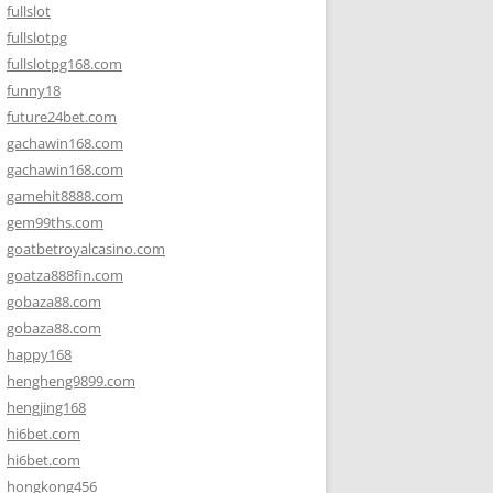
fullslot
fullslotpg
fullslotpg168.com
funny18
future24bet.com
gachawin168.com
gachawin168.com
gamehit8888.com
gem99ths.com
goatbetroyalcasino.com
goatza888fin.com
gobaza88.com
gobaza88.com
happy168
hengheng9899.com
hengjing168
hi6bet.com
hi6bet.com
hongkong456