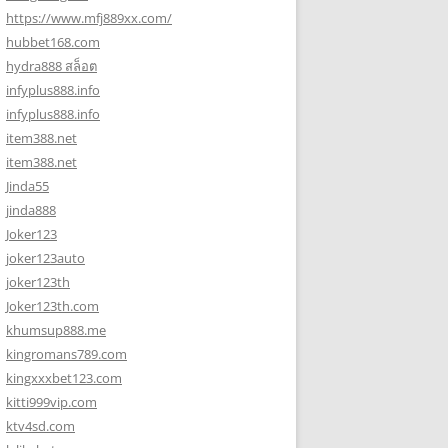
https://www.mfj889xx.com/
hubbet168.com
hydra888 สล็อต
infyplus888.info
infyplus888.info
item388.net
item388.net
Jinda55
jinda888
Joker123
joker123auto
joker123th
Joker123th.com
khumsup888.me
kingromans789.com
kingxxxbet123.com
kitti999vip.com
ktv4sd.com