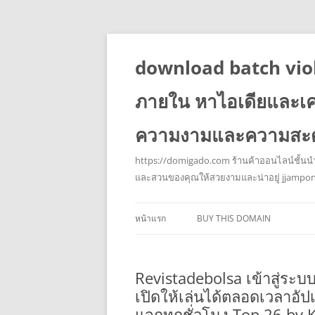
download batch viol
ภายใน หาไอเดียและเค
ความงามและความสะ
https://domigado.com ร้านค้าออนไลน์ชั้นน
และสวนของคุณให้สวยงามและน่าอยู่ jjampo
หน้าแรก
BUY THIS DOMAIN
Revistadebolsa เข้าสู่ระบ
เปิดให้เล่นได้ตลอดเวลาอัป
แจกทุกชั่วโมง Top 26 by 