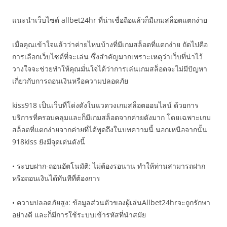
แนะนำเว็บไซต์ allbet24hr ที่น่าเชื่อถือแล้วก็มีเกมสล็อตแตกง่าย
เมื่อคุณเข้าใจแล้วว่าค่ายไหนบ้างที่มีเกมสล็อตที่แตกง่าย ถัดไปคือ
การเลือกเว็บไซต์ที่จะเล่น ซึ่งสำคัญมากเพราะเหตุว่าเว็บที่น่าไว้
วางใจจะช่วยทำให้คุณมั่นใจได้ว่าการเล่นเกมสล็อตจะไม่มีปัญหา
เกี่ยวกับการถอนเงินหรือความปลอดภัย
kiss918 เป็นเว็บที่โด่งดังในแวดวงเกมสล็อตออนไลน์ ด้วยการ
บริการที่ครอบคลุมและก็มีเกมสล็อตจากค่ายดังมาก โดยเฉพาะเกม
สล็อตที่แตกง่ายจากค่ายที่ได้พูดถึงในบทความนี้ นอกเหนือจากนั้น
918kiss ยังมีจุดเด่นดังนี้
• ระบบฝาก-ถอนอัตโนมัติ: ไม่ต้องรอนาน ทำให้ท่านสามารถฝาก
หรือถอนเงินได้ทันทีที่ต้องการ
• ความปลอดภัยสูง: ข้อมูลส่วนตัวของผู้เล่นAllbet24hrจะถูกรักษา
อย่างดี และก็มีการใช้ระบบเข้ารหัสที่นำสมัย