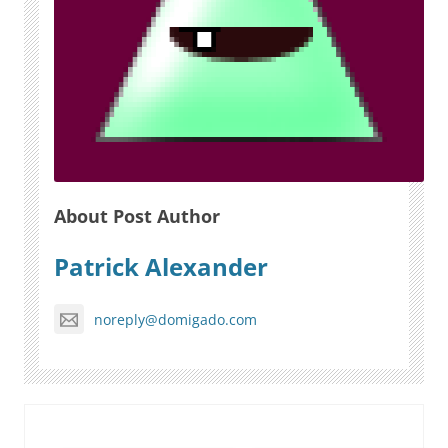
About Post Author
Patrick Alexander
noreply@domigado.com