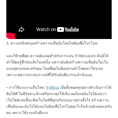
3. ความสนิทสนมสร้างความเชื่อมั่นโดยไม่ต้องพึ่งโปรโมท
และก็ท้ายที่สุด ความคุ้นเคยสำหรับการเล่น 918kissauto มันมิได้
ทำให้ผมรู้สึกบันเทิงใจแค่นั้น แต่ว่ามันยังสร้างความเชื่อมั่นในเว็บ
แบบสุดๆเลยล่ะครับผม โดยที่ผมไม่ต้องอ่านคำโฆษณาใดๆเลย
เพราะเหตุว่าประสบการณ์ที่ได้รับมันดีมากๆแล้วนั่นเอง
• การใช้แรงงานลื่นไหล:
918kiss
เมื่อทั้งหมดทุกอย่างดำเนินการได้
ดิบได้ดี ไม่มีจังหวะค้างหรือกระตุกให้เห็น ผมก็เลยมั่นใจได้เลยว่า
เว็บไซต์แห่งนี้ล่ะคือเว็บไซต์ที่ถูกปรับปรุงมาอย่างตั้งใจ สร้างความ
เชื่อมั่นและมั่นใจได้แบบไม่ต้องพึ่งโปรโมทอะไรก็แล้วแต่เลยล่ะครับ
ผม เพราะใช้งานจริงดีมาก