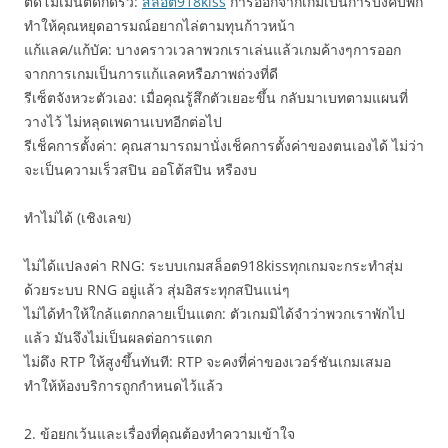
ตัดโมเมนตัดกดรัว:
สล็อต918kiss
การออกจากเกมเป็นการบังคับพัก
ทำให้คุณหยุดอารมณ์อยากไล่ตามทุนก้าวหน้า
แก้แลค/แก้บัค: บางคราวเวลาพวกเราเล่นแล้วเกมค้างๆการออก
จากการเกมเป็นการแก้แลคหรือภาพถ่วงที่ดี
รีเซ็ตจังหวะตัวเอง: เมื่อคุณรู้สึกตัวเยอะขึ้น กลับมาเบทตามแผนที่
วางไว้ ไม่หลุดเพดานเบทอีกต่อไป
รีเช็คการตั้งค่า: คุณสามารถมานั่งเช็คการตั้งค่าของตนเองได้ ไม่ว่า
จะเป็นความเร็วสปิน ออโต้สปิน หรืองบ
ทำไม่ได้ (เชิงเลข)
ไม่ได้แปลงค่า RNG: ระบบเกมสล็อต918kissทุกเกมจะกระทำสุ่ม
ด้วยระบบ RNG อยู่แล้ว สุ่มอิสระทุกสปินแน่ๆ
ไม่ได้ทำให้ใกล้แตกกลายเป็นแตก: ตัวเกมมิได้จำว่าพวกเราพักไป
แล้ว มันจึงไม่เป็นผลต่อการแตก
ไม่ดึง RTP ให้สูงขึ้นทันที: RTP จะคงที่ค่าของเวอร์ชันเกมเสมอ
ทำให้ห้องบริการถูกกำหนดไว้แล้ว
2. ข้อยกเว้นและเรื่องที่คุณต้องทำความเข้าใจ