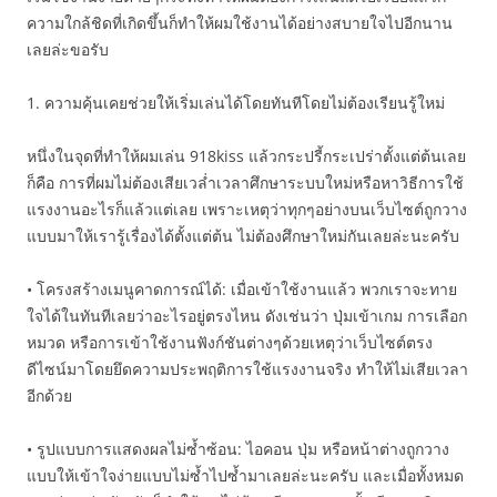
ความใกล้ชิดที่เกิดขึ้นก็ทำให้ผมใช้งานได้อย่างสบายใจไปอีกนาน
เลยล่ะขอรับ
1. ความคุ้นเคยช่วยให้เริ่มเล่นได้โดยทันทีโดยไม่ต้องเรียนรู้ใหม่
หนึ่งในจุดที่ทำให้ผมเล่น 918kiss แล้วกระปรี้กระเปร่าตั้งแต่ต้นเลย
ก็คือ การที่ผมไม่ต้องเสียเวล่ำเวลาศึกษาระบบใหม่หรือหาวิธีการใช้
แรงงานอะไรก็แล้วแต่เลย เพราะเหตุว่าทุกๆอย่างบนเว็บไซต์ถูกวาง
แบบมาให้เรารู้เรื่องได้ตั้งแต่ต้น ไม่ต้องศึกษาใหม่กันเลยล่ะนะครับ
• โครงสร้างเมนูคาดการณ์ได้: เมื่อเข้าใช้งานแล้ว พวกเราจะทาย
ใจได้ในทันทีเลยว่าอะไรอยู่ตรงไหน ดังเช่นว่า ปุ่มเข้าเกม การเลือก
หมวด หรือการเข้าใช้งานฟังก์ชันต่างๆด้วยเหตุว่าเว็บไซต์ตรง
ดีไซน์มาโดยยึดความประพฤติการใช้แรงงานจริง ทำให้ไม่เสียเวลา
อีกด้วย
• รูปแบบการแสดงผลไม่ซ้ำซ้อน: ไอคอน ปุ่ม หรือหน้าต่างถูกวาง
แบบให้เข้าใจง่ายแบบไม่ซ้ำไปซ้ำมาเลยล่ะนะครับ และเมื่อทั้งหมด