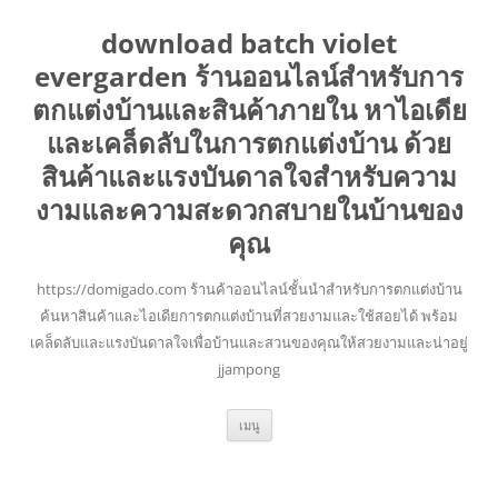
download batch violet
evergarden ร้านออนไลน์สำหรับการ
ตกแต่งบ้านและสินค้าภายใน หาไอเดีย
และเคล็ดลับในการตกแต่งบ้าน ด้วย
สินค้าและแรงบันดาลใจสำหรับความ
งามและความสะดวกสบายในบ้านของ
คุณ
https://domigado.com ร้านค้าออนไลน์ชั้นนำสำหรับการตกแต่งบ้าน
ค้นหาสินค้าและไอเดียการตกแต่งบ้านที่สวยงามและใช้สอยได้ พร้อม
เคล็ดลับและแรงบันดาลใจเพื่อบ้านและสวนของคุณให้สวยงามและน่าอยู่
jjampong
ข้าม
เมนู
ไป
ยัง
เนื้อหา