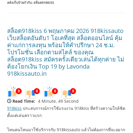
คลังเก็บป้ายกำกับ:
สล็อต918KISS
สล็อต918kiss 6 พฤษภาคม 2026 918kissauto
เว็บสล็อตอันดับ1 โอเคที่สุด สล็อตออนไลน์ คุ้ม
ค่าแก่การลงทุน พร้อมให้คำปรึกษา 24 ช.ม.
โปรโมชั่น เลือกตามสไตล์ ของคุณ
สล็อต918kiss สมัครครั้งเดียวเล่นได้ทุกค่าย ไม่
ต้องโยกเงิน Top 19 by Lavonda
918kissauto.in
0
0
0
0
Read Time:
4 Minute, 49 Second
918kiss
ประสบการณ์การใช้แรงงาน 918kiss ที่สร้างความใกล้ชิด
ตั้งแต่เล่นคราวแรก
ไหนคนไหนมาใช้บริการกับ 918kissauto แล้วไม่ต้องการที่จะอยาก