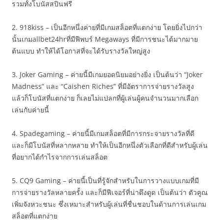
รวมทั้งโบนัสสปินฟรี
2. 918kiss – เป็นอีกหนึ่งค่ายที่มีเกมสล็อตที่แตกง่าย โดยยิ่งไปกว่า
นั้นเกมallbet24hrที่มีฟีพบร์ Megaways ที่มีการชนะได้มากมาย
ต้นแบบ ทำให้ได้โอกาสที่จะได้รับรางวัลใหญ่สูง
3. Joker Gaming – ค่ายนี้มีเกมยอดนิยมอย่างยิ่ง เป็นต้นว่า “Joker
Madness” และ “Caishen Riches” ที่มีอัตราการจ่ายรางวัลสูง
แล้วก็โบนัสที่แตกง่าย ก็เลยไม่แปลกที่ผู้เล่นผู้คนจำนวนมากเลือก
เล่นกับค่ายนี้
4. Spadegaming – ค่ายนี้มีเกมสล็อตที่มีการกระจายรางวัลที่ดี
และก็มีโบนัสที่หลากหลาย ทำให้เป็นอีกหนึ่งตัวเลือกที่ดีสำหรับผู้เล่น
ที่อยากได้กำไรจากการเล่นสล็อต
5. CQ9 Gaming – ค่ายนี้เป็นที่รู้จักสำหรับในการวางแบบเกมที่มี
การจ่ายรางวัลหลายครั้ง และก็มีฟีเจอร์ที่น่าดึงดูด เป็นต้นว่า ตัวคูณ
เพิ่มจังหวะชนะ ซึ่งเหมาะสำหรับผู้เล่นที่ชื่นชอบในด้านการเล่นเกม
สล็อตที่แตกง่าย