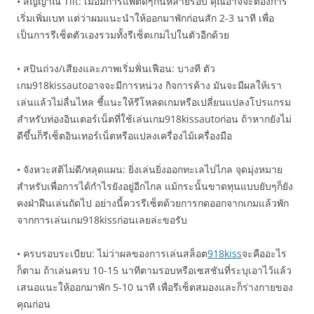
• สัญญาณ Tilt: เมื่อมีการแพ้ติดๆกันหลายรอบ คุณอาจจะต้องการ
เริ่มเพิ่มเบท แต่ว่าผมแนะนำให้ออกมาพักก่อนสัก 2-3 นาที เพื่อ
เป็นการรีเซ็ตตัวเองรวมทั้งรีเซ็ตเกมไปในตัวอีกด้วย
• สปินถ่วง/เสียงและภาพเริ่มฟั่นเฟือน: บางที ตัว
เกม918kissautoอาจจะมีการหน่วง กิจการค้าง มันจะมีผลให้เรา
เล่นแล้วไม่ลื่นไหล ชี้แนะให้รีโหลดเกมหรือเปลี่ยนแปลงโปรแกรม
สำหรับท่องอินเตอร์เน็ตที่ใช้เล่นเกม918kissautoก่อน ถ้าหากยังไม่
ดีขึ้นก็รีเซ็ตอินเทอร์เน็ตหรือแปลงเครื่องไม้เครื่องมือ
• จังหวะสติไม่ดี/หลุดแผน: ยิ่งเล่นยิ่งออกทะเลไปไกล จุดมุ่งหมาย
สำหรับเพื่อการได้กำไรยังอยู่อีกไกล แม้กระนั้นขาดทุนแบบยับๆก็ยัง
คงฝ่าฝืนเล่นถัดไป อย่างนี้ควรรีเซ็ตด้วยการกดออกจากเกมแล้วพัก
จากการเล่นเกม918kissก่อนเลยล่ะขอรับ
• ครบรอบระเบียบ: ไม่ว่าผลของการเล่นสล็อต
918kiss
จะคืออะไร
ก็ตาม ถ้าเล่นครบ 10-15 นาทีตามรอบหรือเซสชันที่ระบุเอาไว้แล้ว
เสนอแนะให้ออกมาพัก 5-10 นาที เพื่อรีเซ็ตสมองและก็ร่างกายของ
คุณก่อน