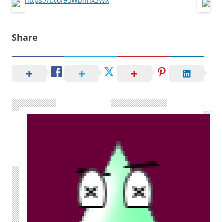
https://t.co/9oWbhhx3WX
Share