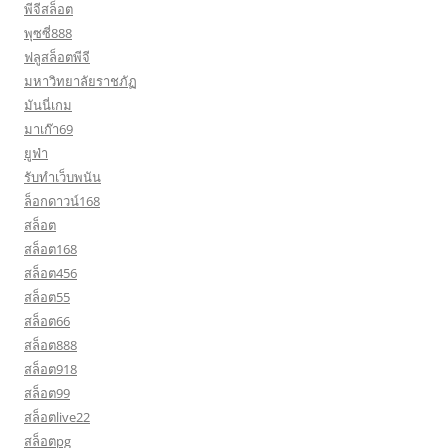
พีจีสล็อต
พุซซี่888
ฟลูสล็อตพีจี
มหาวิทยาลัยราชภัฏ
มันนี่เกม
มาเก๊า69
ยูฟ่า
รับทำเว็บพนัน
ล็อกดาวน์168
สล็อต
สล็อต168
สล็อต456
สล็อต55
สล็อต66
สล็อต888
สล็อต918
สล็อต99
สล็อตlive22
สล็อตpg