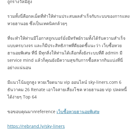
ถูกรางวัลมีสูง
รวมทั้งนี่คือกลเม็ดที่ทำให้ท่านประสบผลสำเร็จกับระบบของการแทง
หวยฮานอย ซึ่งเป็นเทคนิคกล้วยๆ
ที่จะทำให้ท่านมีโอกาสถูกเบอร์มั่งมีทรัพย์รวมทั้งได้รับความสำเร็จ
แบบครบวงจร และก็มีประสิทธิภาพที่ดียอดชี้แนะว่า เว็บซื้อหวย
ฮานอยพิเศษ ที่นี่ มีทุกสิ่งให้ท่านได้เลือกทั้งยังระบบที่ดี admin มี
service mind แล้วก็คุณยังมีความสุขกับการซื้อสลากกินแบ่งที่นี่
อย่างแน่นอน
มีแนวโน้มถูกสูง หวยเวียดนาม vip ออนไลน์ sky-liners.com 6
ธันวาคม 26 Renate เอาใจสายเสี่ยงโชค หวยฮานอย vip ปลดหนี้
ได้ง่ายๆ Top 64
ขอขอบคุณมากreference
เว็บซื้อหวยฮานอยพิเศษ
https://rebrand.ly/sky-liners