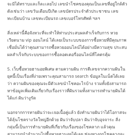
จะมิได้ทราบและก็ละเลยไป เลขนำโชคของคุณเป็นเลขที่อยู่ใกล้ตัว
ดังเช่นว่า เลขวันเดือนปีเกิด เลขบัตรประจำตัวประชาชน เลข
ทะเบียนบ้าน เลขทะเบียนรถ เลขเบอร์โทรศัพท์ ฯลฯ
สิ่งเหล่านี้คือจังหวะที่จะทำให้ท่านประสบผลสำเร็จกับการ หวย
เวียดนาม vip ออนไลน์ ได้เลยเป็นระบบของการซื้อหวยที่มีคุณภาพ
เชื่อมั่นได้ว่าคุณสามารถซื้อหวยออนไลน์ได้อย่างมีความสุข ประสบ
ผลสำเร็จกับระบบของการซื้อลอตเตอรี่ออนไลน์ที่โคตรคุ้ม
5. เว็บซื้อหวยฮานอยพิเศษ ตามความฝัน การตีเลขจากความฝันใน
ยุคนี้เป็นเรื่องที่ง่ายเพราะคุณสามารถ search ข้อมูลในเน็ตได้เลย
ว่า ความฝันของคุณจะมีตัวเลขนำโชคอะไรบ้าง รวมทั้งยังสามารถ
หาข้อมูลเพิ่มเติมเกี่ยวกับเรื่องราวที่ฝันรวมทั้งสามารถทำนายฝันได้
ได้แก่ ฝันว่างูรัด
นอกจากการทายฝันว่าจะเจอเนื้อคู่แล้ว ยังทำนายฝันว่าได้โอกาสจะ
ได้ลุ้นโชครางวัลใหญ่อีกด้วย ฝันว่าจับปลา ฝันว่าจับอุจจาระ สิ่ง
กลุ่มนี้เป็นการทำนายฝันที่เกี่ยวกับเรื่องของโชคลาภ แล้วคุณ
สามารถนำจำนวนไปซื้อหวยฮานอยได้เลย ช่องทางถูกโชคลาภจะ