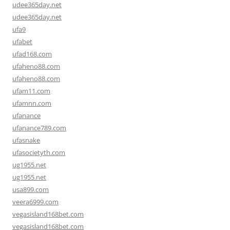
udee365day.net
udee365day.net
ufa9
ufabet
ufad168.com
ufaheno88.com
ufaheno88.com
ufam11.com
ufamnn.com
ufanance
ufanance789.com
ufasnake
ufasocietyth.com
ug1955.net
ug1955.net
usa899.com
veera6999.com
vegasisland168bet.com
vegasisland168bet.com