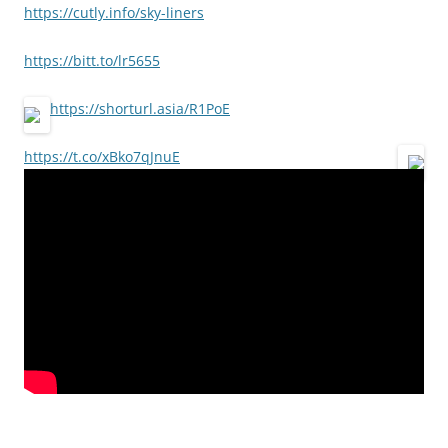
https://cutly.info/sky-liners
https://bitt.to/lr5655
https://shorturl.asia/R1PoE
https://t.co/xBko7qJnuE