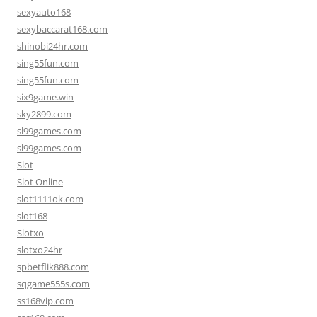
sexyauto168
sexybaccarat168.com
shinobi24hr.com
sing55fun.com
sing55fun.com
six9game.win
sky2899.com
sl99games.com
sl99games.com
Slot
Slot Online
slot1111ok.com
slot168
Slotxo
slotxo24hr
spbetflik888.com
sqgame555s.com
ss168vip.com