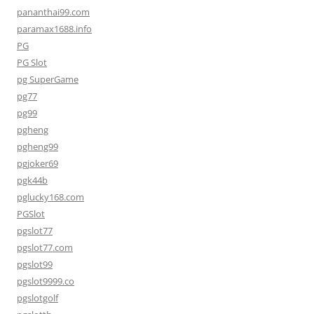
pananthai99.com
paramax1688.info
PG
PG Slot
pg SuperGame
pg77
pg99
pgheng
pgheng99
pgjoker69
pgk44b
pglucky168.com
PGSlot
pgslot77
pgslot77.com
pgslot99
pgslot9999.co
pgslotgolf