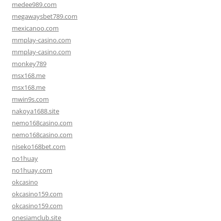
medee989.com
megawaysbet789.com
mexicanoo.com
mmplay-casino.com
mmplay-casino.com
monkey789
msx168.me
msx168.me
mwin9s.com
nakoya1688.site
nemo168casino.com
nemo168casino.com
niseko168bet.com
no1huay
no1huay.com
okcasino
okcasino159.com
okcasino159.com
onesiamclub.site