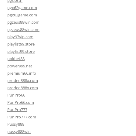
pgslotth
pgx62game.com
pgx62game.com
pgzeus88win.com
pgzeus88win.com
play97vip.com
playlist99.store
playlist99.store
pokbet88
power999.net
premium66.info
proded888x.com
proded888x.com
PunPro66
PunPro66.com
PunPro777
PunPro777.com
Pussy888
pussy888win