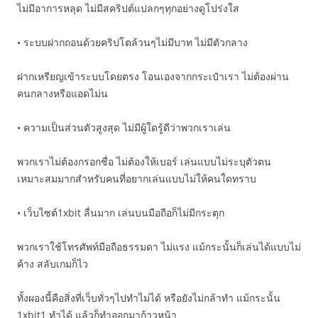
ไม่มีอาการหลุด ไม่มีสคริปต์แปลกๆทุกอย่างดูโปร่งใส
• ระบบฝากถอนด้วยคริปโตล้วนๆไม่มีบาท ไม่มีตัวกลาง
ฝากเหรียญเข้าระบบโดยตรง โอนเองจากกระเป๋าเรา ไม่ต้องผ่าน
คนกลางหรือแอดไม่น
• ความเป็นส่วนตัวสูงสุด ไม่มีผู้ใดรู้ดีว่าพวกเราเล่น
พวกเราไม่ต้องกรอกชื่อ ไม่ต้องให้เบอร์ เล่นแบบไม่ระบุตัวตน
เหมาะสมมากสำหรับคนที่อยากเล่นแบบไม่ให้คนใดทราบ
• เว็บไซต์1xbit ลื่นมาก เล่นบนมือถือก็ไม่มีกระตุก
พวกเราใช้โทรศัพท์มือถือธรรมดา ไม่แรง แม้กระนั้นก็เล่นได้แบบไม่
ค้าง สลับเกมก็ไว
ทั้งผองนี้คือสิ่งที่เว็บทั่วๆไปทำไม่ได้ หรือยังไม่กล้าทำ แม้กระนั้น
1xbit1 ทำได้ แล้วก็ทำออกมาก้าวหน้า