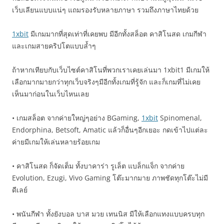
เว็บเลียนแบบแน่ๆ แถมรองรับหลายภาษา รวมถึงภาษาไทยด้วย
1xbit
มีเกมมากที่สุดเท่าที่เคยพบ มีอีกทั้งสล็อต คาสิโนสด เกมกีฬา
และเกมสายคริปโตแบบล้ำๆ
ถ้าหากเทียบกับเว็บไซต์คาสิโนที่พวกเราเคยเล่นมา 1xbit1 มีเกมให้
เลือกมากมายกว่าทุกเว็บจริงๆมีอีกทั้งเกมที่รู้จัก และก็เกมที่ไม่เคย
เห็นมาก่อนในเว็บไหนเลย
• เกมสล็อต จากค่ายใหญ่ๆอย่าง BGaming,
1xbit
Spinomenal,
Endorphina, Betsoft, Amatic แล้วก็อื่นๆอีกเยอะ กดเข้าไปแต่ละ
ค่ายมีเกมให้เล่นหลายร้อยเกม
• คาสิโนสด ก็จัดเต็ม ทั้งบาคาร่า รูเล็ต แบล็กแจ็ก จากค่าย
Evolution, Ezugi, Vivo Gaming โต๊ะมากมาย ภาพชัดทุกโต๊ะไม่มี
ดีเลย์
• พนันกีฬา ทั้งยังบอล บาส มวย เทนนิส มีให้เลือกแทงแบบครบทุก