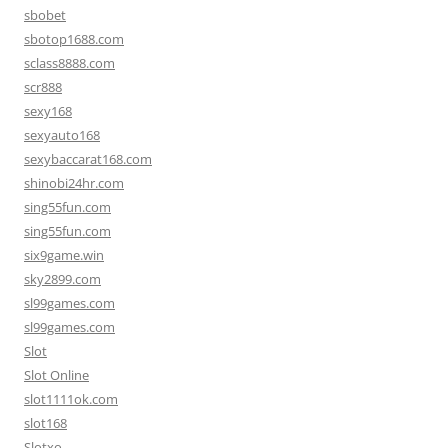
sbobet
sbotop1688.com
sclass8888.com
scr888
sexy168
sexyauto168
sexybaccarat168.com
shinobi24hr.com
sing55fun.com
sing55fun.com
six9game.win
sky2899.com
sl99games.com
sl99games.com
Slot
Slot Online
slot1111ok.com
slot168
Slotxo