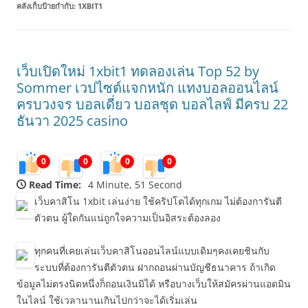
คลังเก็บป้ายกำกับ:
1XBIT1
เว็บเปิดใหม่ 1xbit1 ทดลองเล่น Top 52 by
Sommer เวปไซต์แจกหนัก แทงบอลออนไลน์
ครบวงจร บอลเดี่ยว บอลชุด บอลไลฟ์ มีครบ 22
ธันวา 2025 casino
0
0
0
0
Read Time:
4 Minute, 51 Second
เว็บคาสิโน 1xbit เล่นง่าย ใช้คริปโตได้ทุกเกม ไม่ต้องการันตี
ตัวตน ผู้ใดกันแน่ถูกใจความเป็นอิสระต้องลอง
ทุกคนที่เคยเล่นเว็บคาสิโนออนไลน์แบบเดิมๆคงเคยชินกับ
ระบบที่ต้องการันตีตัวตน ฝากถอนผ่านบัญชีธนาคาร ถ้าเกิด
ข้อมูลไม่ตรงนิดหนึ่งก็ถอนเงินมิได้ หรือบางเว็บให้สมัครผ่านแอดมิน
ในไลน์ ใช้เวลานานเกินไปกว่าจะได้เริ่มเล่น