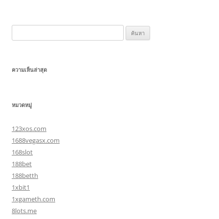
ค้นหา
สำหรับ:
ความเห็นล่าสุด
หมวดหมู่
123xos.com
1688vegasx.com
168slot
188bet
188betth
1xbit1
1xgameth.com
8lots.me