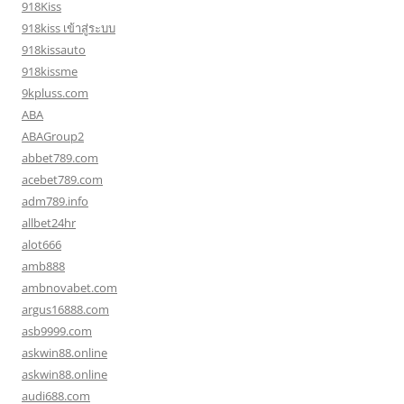
918Kiss
918kiss เข้าสู่ระบบ
918kissauto
918kissme
9kpluss.com
ABA
ABAGroup2
abbet789.com
acebet789.com
adm789.info
allbet24hr
alot666
amb888
ambnovabet.com
argus16888.com
asb9999.com
askwin88.online
askwin88.online
audi688.com