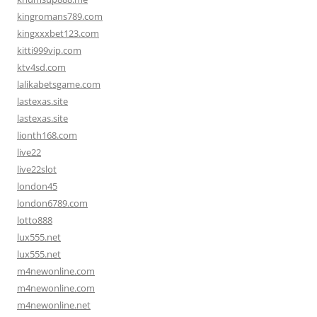
kingromans789.com
kingxxxbet123.com
kitti999vip.com
ktv4sd.com
lalikabetsgame.com
lastexas.site
lastexas.site
lionth168.com
live22
live22slot
london45
london6789.com
lotto888
lux555.net
lux555.net
m4newonline.com
m4newonline.com
m4newonline.net