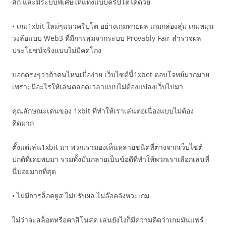
ลีก และมีระบบพิเศษให้แทงแบบคริปโตได้ด้วย
• เกม1xbit ใหม่ๆแนวคริปโต อย่างเกมทายผล เกมกล่องสุ่ม เกมหมุน
วงล้อแบบ Web3 ที่มีการสุ่มจากระบบ Provably Fair สำรวจผล
ประโยชน์จริงแบบไม่มีคดโกง
บอกตรงๆว่าถ้าคนไหนเบื่อง่าย เว็บไซต์นี้1xbet ตอบโจทย์มากมาย
เพราะมีอะไรให้เล่นตลอดเวลาแบบไม่ต้องแปลงเว็บไปมา
คุณลักษณะเด่นของ 1xbit ที่ทำให้เราเล่นต่อเนื่องแบบไม่ต้อง
คิดมาก
ตั้งแต่เล่น1xbit มา พวกเรามองเห็นหลายชนิดที่ต่างจากเว็บไซต์
ปกติที่เคยพบมา รวมทั้งมันกลายเป็นข้อดีที่ทำให้พวกเราเลือกเล่นที่
นี่บ่อยมากที่สุด
• ไม่มีการล็อคยูส ไม่ปรับผล ไม่ล๊อคจังหวะเกม
ไม่ว่าจะสล็อตหรือคาสิโนสด เล่นยังไงก็มีความคิดว่าเกมมันแฟร์