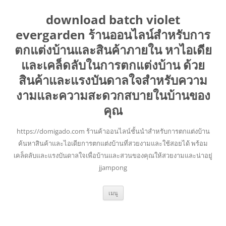
download batch violet
evergarden ร้านออนไลน์สำหรับการ
ตกแต่งบ้านและสินค้าภายใน หาไอเดีย
และเคล็ดลับในการตกแต่งบ้าน ด้วย
สินค้าและแรงบันดาลใจสำหรับความ
งามและความสะดวกสบายในบ้านของ
คุณ
https://domigado.com ร้านค้าออนไลน์ชั้นนำสำหรับการตกแต่งบ้าน
ค้นหาสินค้าและไอเดียการตกแต่งบ้านที่สวยงามและใช้สอยได้ พร้อม
เคล็ดลับและแรงบันดาลใจเพื่อบ้านและสวนของคุณให้สวยงามและน่าอยู่
jjampong
ข้าม
เมนู
ไป
ยัง
เนื้อหา