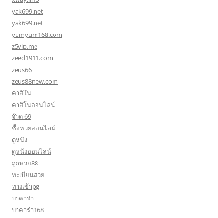
yak699.net
yak699.net
yumyum168.com
z5vip.me
zeed1911.com
zeus66
zeus88new.com
คาสิโน
คาสิโนออนไลน์
จ๊วด 69
ซื้อหวยออนไลน์
ดูหนัง
ดูหนังออนไลน์
ถูกหวย88
ทะเบียนสวย
ทางเข้าpg
บาคาร่า
บาคาร่า168