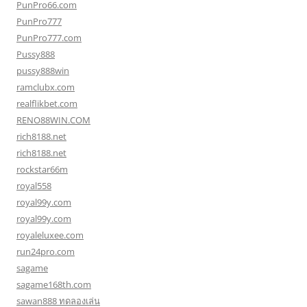
PunPro66.com
PunPro777
PunPro777.com
Pussy888
pussy888win
ramclubx.com
realflikbet.com
RENO88WIN.COM
rich8188.net
rich8188.net
rockstar66m
royal558
royal99y.com
royal99y.com
royaleluxee.com
run24pro.com
sagame
sagame168th.com
sawan888 ทดลองเล่น