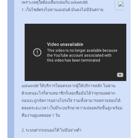
เพราะเหตุใดต้องเลือกเล่นกับ askwin88
1. เว็บไซต์ตรงไม่ผ่านเอเย่นต์ มั่นคงไม่มีอันตราย
askwin88 ให้บริการโดยตรงจากผู้ให้บริการหลัก ไม่ผ่าน
ตัวแทนอะไรก็ตามสมาชิกก็เลยเชื่อมั่นได้ว่าทุกยอดฝาก-
ถอนจะถูกจัดการอย่างโปร่งใส รวมทั้งสามารถตรวจสอบได้
ตลอดระยะเวลา เว็บมีระบบรักษาความปลอดภัยขั้นสูง พร้อม
ทีมงานดูแลตลอด 1 วัน
2. ระบบฝากถอนออโต้ ไม่มีอย่างต่ำ