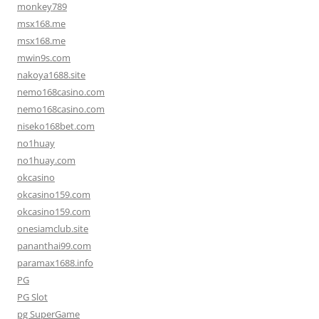
monkey789
msx168.me
msx168.me
mwin9s.com
nakoya1688.site
nemo168casino.com
nemo168casino.com
niseko168bet.com
no1huay
no1huay.com
okcasino
okcasino159.com
okcasino159.com
onesiamclub.site
pananthai99.com
paramax1688.info
PG
PG Slot
pg SuperGame