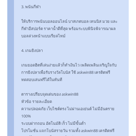
3. พนันกีฬา
ให้บริการพนันบอลออนไลน์ บาสเกตบอล เทนนิส มวย และ
กีฬาอีสปอร์ต ราคาน้ำดีที่สุด พร้อมระบบพินิจพิจารณาผล
บอลล่วงหน้าแบบเรียลไทม์
4. เกมยิงปลา
เกมยอดฮิตที่เล่นง่ายแล้วก็ทำเงินไว เพลิดเพลินเจริญใจกับ
การยิงปลาเพื่อรับรางวัลโบนัส ใช้ askwin88 เครดิตฟรี
ทดสอบเล่นฟรีได้ในทันที
ตารางเปรียบจุดเด่นของ askwin88
หัวข้อ รายละเอียด
ความปลอดภัย เว็บไซต์ตรง ไม่ผ่านเอเย่นต์ ไม่มีอันตราย
100%
ระบบฝากถอน อัตโนมัติ เร็ว ไม่มีขั้นต่ำ
โปรโมชั่น แจกโบนัสรายวัน รวมทั้ง askwin88 เครดิตฟรี