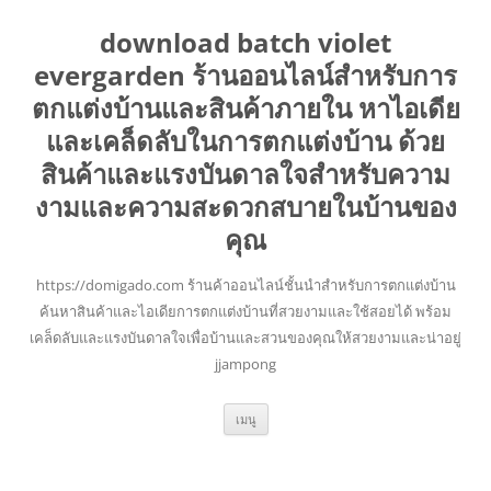
download batch violet
evergarden ร้านออนไลน์สำหรับการ
ตกแต่งบ้านและสินค้าภายใน หาไอเดีย
และเคล็ดลับในการตกแต่งบ้าน ด้วย
สินค้าและแรงบันดาลใจสำหรับความ
งามและความสะดวกสบายในบ้านของ
คุณ
https://domigado.com ร้านค้าออนไลน์ชั้นนำสำหรับการตกแต่งบ้าน
ค้นหาสินค้าและไอเดียการตกแต่งบ้านที่สวยงามและใช้สอยได้ พร้อม
เคล็ดลับและแรงบันดาลใจเพื่อบ้านและสวนของคุณให้สวยงามและน่าอยู่
jjampong
ข้าม
เมนู
ไป
ยัง
เนื้อหา