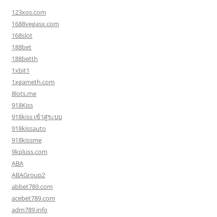
123xos.com
1688vegasx.com
168slot
188bet
188betth
1xbit1
1xgameth.com
8lots.me
918Kiss
918kiss เข้าสู่ระบบ
918kissauto
918kissme
9kpluss.com
ABA
ABAGroup2
abbet789.com
acebet789.com
adm789.info