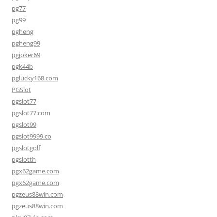
pg77
pg99
pgheng
pgheng99
pgjoker69
pgk44b
pglucky168.com
PGSlot
pgslot77
pgslot77.com
pgslot99
pgslot9999.co
pgslotgolf
pgslotth
pgx62game.com
pgx62game.com
pgzeus88win.com
pgzeus88win.com