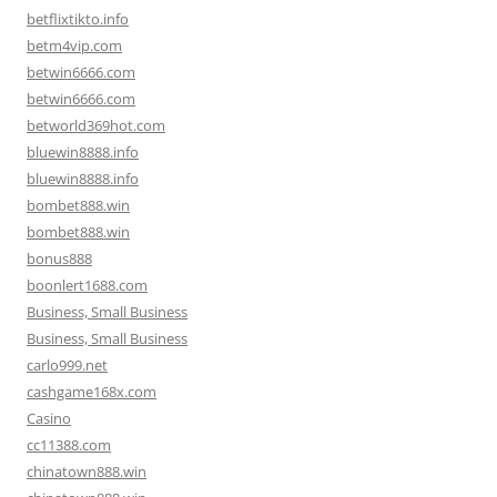
betflixtikto.info
betm4vip.com
betwin6666.com
betwin6666.com
betworld369hot.com
bluewin8888.info
bluewin8888.info
bombet888.win
bombet888.win
bonus888
boonlert1688.com
Business, Small Business
Business, Small Business
carlo999.net
cashgame168x.com
Casino
cc11388.com
chinatown888.win