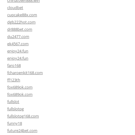
chinatown888.win
cloudbet
cupcake88x.com
dgb222hot.com
dr888bet.com
du2477.com
ek4567.com
enjoy24.fun
enjoy24.fun
faro168
fcharoenkit168.com
ff123th
fox689ok.com
fox689ok.com
fullslot
fullslotpg
fullslotpg168.com
funny18
future24bet.com