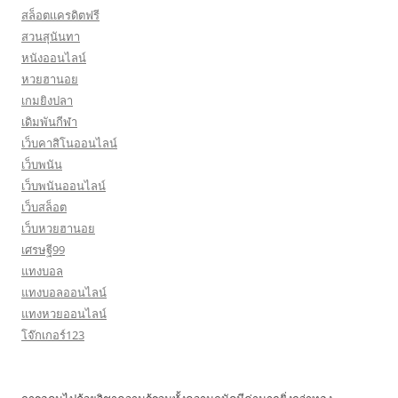
สล็อตเเครดิตฟรี
สวนสุนันทา
หนังออนไลน์
หวยฮานอย
เกมยิงปลา
เดิมพันกีฬา
เว็บคาสิโนออนไลน์
เว็บพนัน
เว็บพนันออนไลน์
เว็บสล็อต
เว็บหวยฮานอย
เศรษฐี99
แทงบอล
แทงบอลออนไลน์
แทงหวยออนไลน์
โจ๊กเกอร์123