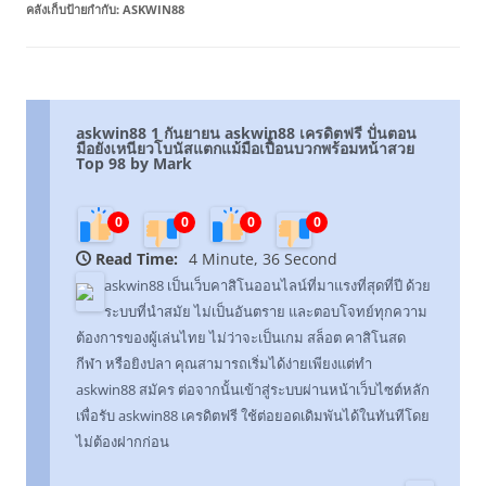
คลังเก็บป้ายกำกับ:
ASKWIN88
askwin88 1 กันยายน askwin88 เครดิตฟรี ปั่นตอน
มือยังเหนียวโบนัสแตกแม้มือเปื้อนบวกพร้อมหน้าสวย
Top 98 by Mark
0
0
0
0
Read Time:
4 Minute, 36 Second
askwin88 เป็นเว็บคาสิโนออนไลน์ที่มาแรงที่สุดที่ปี ด้วย
ระบบที่นำสมัย ไม่เป็นอันตราย และตอบโจทย์ทุกความ
ต้องการของผู้เล่นไทย ไม่ว่าจะเป็นเกม สล็อต คาสิโนสด
กีฬา หรือยิงปลา คุณสามารถเริ่มได้ง่ายเพียงแต่ทำ
askwin88 สมัคร ต่อจากนั้นเข้าสู่ระบบผ่านหน้าเว็บไซต์หลัก
เพื่อรับ askwin88 เครดิตฟรี ใช้ต่อยอดเดิมพันได้ในทันทีโดย
ไม่ต้องฝากก่อน