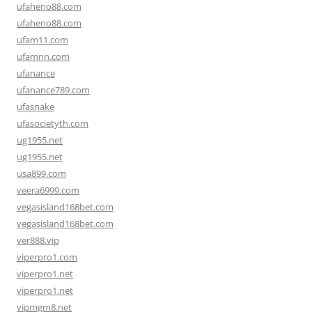
ufaheno88.com
ufaheno88.com
ufam11.com
ufamnn.com
ufanance
ufanance789.com
ufasnake
ufasocietyth.com
ug1955.net
ug1955.net
usa899.com
veera6999.com
vegasisland168bet.com
vegasisland168bet.com
ver888.vip
viperpro1.com
viperpro1.net
viperpro1.net
vipmgm8.net