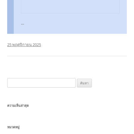
…
25 พฤศจิกายน 2025
ค้นหา
สำหรับ:
ความเห็นล่าสุด
หมวดหมู่