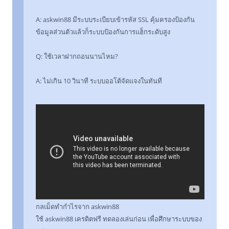
A: askwin88 มีระบบระเบียบเข้ารหัส SSL คุ้มครองป้องกัน
ข้อมูลส่วนตัวแล้วก็ระบบป้องกันการแฮ็กระดับสูง
Q: ใช้เวลาฝากถอนนานไหม?
A: ไม่เกิน 10 วินาที ระบบออโต้จัดแจงในทันที
กลเม็ดทำกำไรจาก askwin88
ใช้ askwin88 เครดิตฟรี ทดลองเล่นก่อน เพื่อศึกษาระบบของ