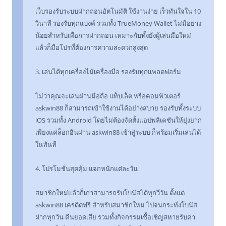
เว็บรองรับระบบฝากถอนอัตโนมัติ ใช้งานง่าย เร็วทันใจใน 10
วินาที รองรับทุกแบงค์ รวมทั้ง TrueMoney Wallet ไม่มีอย่าง
น้อยสำหรับเพื่อการฝากถอน เหมาะกับทั้งยังผู้เล่นมือใหม่
แล้วก็มือโปรที่ต้องการความสะดวกสูงสุด
3. เล่นได้ทุกเครื่องไม้เครื่องมือ รองรับทุกแพลตฟอร์ม
ไม่ว่าคุณจะเล่นผ่านมือถือ แท็บเล็ต หรือคอมพิวเตอร์
askwin88 ก็สามารถเข้าใช้งานได้อย่างสบาย รองรับทั้งระบบ
iOS รวมทั้ง Android โดยไม่ต้องจัดตั้งแอปพลิเคชันให้ยุ่งยาก
เพียงแค่ล็อกอินผ่าน askwin88 เข้าสู่ระบบ ก็พร้อมเริ่มเล่นได้
ในทันที
4. โปรโมชั่นสุดคุ้ม แจกหนักแต่ละวัน
สมาชิกใหม่แล้วก็เก่าสามารถรับโบนัสได้ทุกวี่วัน ตั้งแต่
askwin88 เครดิตฟรี สำหรับสมาชิกใหม่ ไปจนกระทั่งโบนัส
ฝากทุกวัน คืนยอดเสีย รวมทั้งกิจกรรมเชื้อเชิญสหายรับค่า