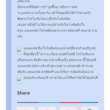
แต่ละเกม
เลือกเกมที่มีอัตรา RTP สูงขึ้นมากยิ่งกว่า 96%
ระบุงบประมาณในทุกวัน แล้วก็หยุดเมื่อได้กำไรตามเป้า
ติดตามโปรโมชั่นใหม่ๆเพื่อรับโบนัสเพิ่ม
เล่นอย่างมีสติ ไม่ใช้อารมณ์สำหรับในการตัดสินใจ
สรุป: askwin88 เว็บไซต์ตรงครบวงจร สมัครฟรี เล่นง่าย จ่าย
จริง
askwin88 คือเว็บไซต์พนันออนไลน์ที่ครบถ้วนบริบูรณ์
ที่สุดเดี๋ยวนี้ ไม่ว่าจะเป็นระบบอัตโนมัติ โปรโมชั่นแรง
หรือเกมประสิทธิภาพจากค่ายชั้นหนึ่ง สมัครเวลานี้ได้เลยที่
askwin88 สมัคร แล้วเข้าสู่ระบบผ่าน askwin88 เข้าระบบ
เพื่อรับ askwin88 เครดิตฟรี และก็เริ่มการเดิมพันป้อมอาจ
ปลอดภัย พร้อมสร้างรายได้แบบไร้ขีดจำกัดได้โดยทันที!
Share