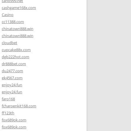
carlo999.net
cashgame168x.com
Casino
cc11388.com
chinatown888.win
chinatown888.win
cloudbet
cupcake88x.com
dgb222hot.com
dr888bet.com
du2477.com
ek4567.com
enjoy24.fun
enjoy24.fun
faro168
fcharoenkit168.com
ff123th
fox689ok.com
fox689ok.com