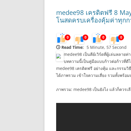
medee98 เครดิตฟรี 8 Ma
โนสดครบเครื่องคุ้มค่าทุกก
0
0
0
0
Read Time:
5 Minute, 57 Second
medee98 เป็นคีย์เวิร์ดที่ผู้เล่นหลา
บทความนี้เป็นคู่มือแบบก้าวต่อก้าวที่ด
medee98 เครดิตฟรี อย่างคุ้ม และกรรมวิ
ได้ภาพรวม เข้าใจความเสี่ยง รวมทั้งพร
ภาพรวม: medee98 เป็นยังไง แล้วก็ควรเลือ