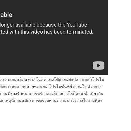
่สะสมเกมสล็อต คาสิโนสด เกมโต๊ะ เกมยิงปลา และก็โปรโม
คือความหลากหลายของเกม โปรโมชั่นที่ยั่วยวนใจ ตัวอย่าง
นที่รองรับธนาคารหรือวอลเล็ต อย่างไรก็ตาม ชื่อเดียวกัน
โดยเหตุนี้ก่อนสมัครควรตรวจทานความน่าไว้วางใจของที่มา