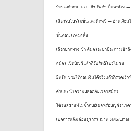
รับรองตัวตน (KYC) ถ้าเกิดจำเป็นจะต้อง
เลือกรับโปรโมชั่น/เครดิตฟรี — อ่านเงื่
ขั้นตอน เหตุผลสั้น
เลือกปากทางเข้า คุ้มครองปกป้องการเข้าลิง
สมัคร เปิดบัญชีแล้วก็รับสิทธิ์โปรโมชั่น
ยืนยัน ช่วยให้ถอนเงินได้จริงแล้วก็รวดเร็ว
คำแนะนำความปลอดภัยเวลาสมัคร
ใช้รหัสผ่านที่ไม่ซ้ำกับอีเมลหรือบัญชีธนาค
เปิดการแจ้งเตือนธุรกรรมผ่าน SMS/Email