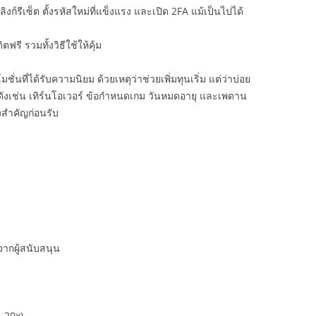
บลิงก์รีเซ็ต ตั้งรหัสใหม่ที่แข็งแรง และเปิด 2FA แม้เป็นไปได้
รี รวมทั้งวิธีใช้ให้คุ้ม
่นที่ได้รับความนิยม ด้วยเหตุว่าช่วยเพิ่มทุนเริ่ม แต่ว่าบ่อย
บ ดังเช่น เทิร์นโอเวอร์ ข้อกำหนดเกม วันหมดอายุ และเพดาน
งสำคัญก่อนรับ
ากผู้สนับสนุน
, 20x)