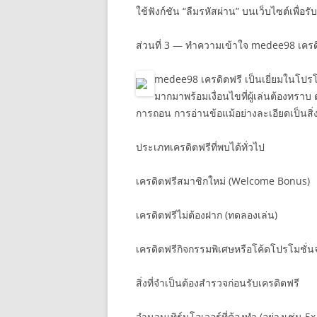
ใช้ฟังก์ชัน “ลืมรหัสผ่าน” บนเว็บไซต์เพื่อรั
ส่วนที่ 3 — ทำความเข้าใจ medee98 เครดิตฟ
medee98 เครดิตฟรี เป็นเยี่ยมในโปรโมชั
มากมาพร้อมเงื่อนไขที่ผู้เล่นต้องทรา
การถอน การอ่านข้อแม้อย่างละเอียดเป็นสิ่
ประเภทเครดิตฟรีที่พบได้ทั่วไป
เครดิตฟรีสมาชิกใหม่ (Welcome Bonus)
เครดิตฟรีไม่ต้องฝาก (ทดลองเล่น)
เครดิตฟรีกิจกรรมพิเศษหรือโค้ดโปรโมชั่นจ
สิ่งที่จำเป็นต้องสำรวจก่อนรับเครดิตฟรี
จำนวนเทิร์นโอเวอร์ที่ต้องทำ (อย่างเช่น 5x