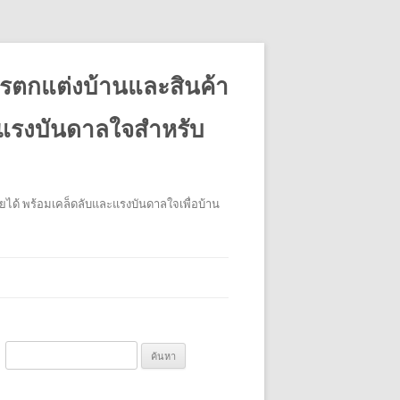
รตกแต่งบ้านและสินค้า
ะแรงบันดาลใจสำหรับ
ได้ พร้อมเคล็ดลับและแรงบันดาลใจเพื่อบ้าน
ค้นหา
สำหรับ: