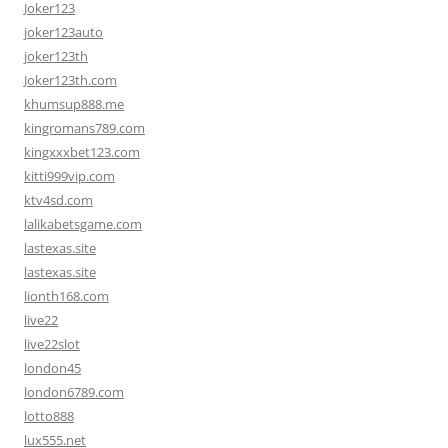
Joker123
joker123auto
joker123th
Joker123th.com
khumsup888.me
kingromans789.com
kingxxxbet123.com
kitti999vip.com
ktv4sd.com
lalikabetsgame.com
lastexas.site
lastexas.site
lionth168.com
live22
live22slot
london45
london6789.com
lotto888
lux555.net