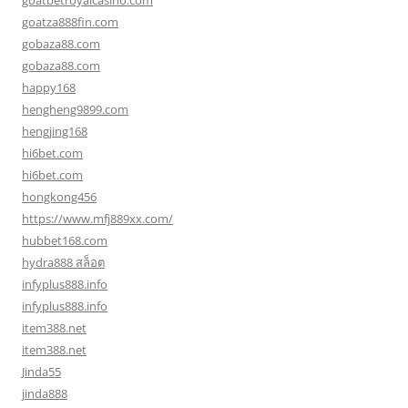
goatbetroyalcasino.com
goatza888fin.com
gobaza88.com
gobaza88.com
happy168
hengheng9899.com
hengjing168
hi6bet.com
hi6bet.com
hongkong456
https://www.mfj889xx.com/
hubbet168.com
hydra888 สล็อต
infyplus888.info
infyplus888.info
item388.net
item388.net
Jinda55
jinda888