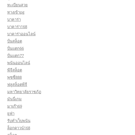
ทะเบียนสวย
ทางเข้าpg
บาคาร่า
บาคาร่า168
บาคาร่าออนไลน์
ปั่นสล็อต
ปั่นแตก66
ปั่นแตก77
พนันออนไลน์
พีจีสล็อต
พุซซี่888
ฟลูสล็อตพีจี
มหาวิทยาลัยราชภัฏ
มันนี่เกม
มาเก๊า69
ยูฟ่า
รับทำเว็บพนัน
ล็อกดาวน์168