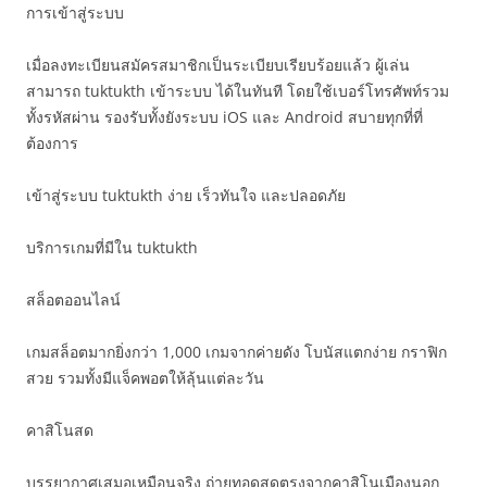
การเข้าสู่ระบบ
เมื่อลงทะเบียนสมัครสมาชิกเป็นระเบียบเรียบร้อยแล้ว ผู้เล่น
สามารถ tuktukth เข้าระบบ ได้ในทันที โดยใช้เบอร์โทรศัพท์รวม
ทั้งรหัสผ่าน รองรับทั้งยังระบบ iOS และ Android สบายทุกที่ที่
ต้องการ
เข้าสู่ระบบ tuktukth ง่าย เร็วทันใจ และปลอดภัย
บริการเกมที่มีใน tuktukth
สล็อตออนไลน์
เกมสล็อตมากยิ่งกว่า 1,000 เกมจากค่ายดัง โบนัสแตกง่าย กราฟิก
สวย รวมทั้งมีแจ็คพอตให้ลุ้นแต่ละวัน
คาสิโนสด
บรรยากาศเสมอเหมือนจริง ถ่ายทอดสดตรงจากคาสิโนเมืองนอก