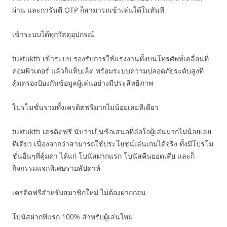
ผ่าน และการันตี OTP ก็สามารถเข้าเล่นได้ในทันที
เข้าระบบได้ทุกวัสดุอุปกรณ์
tuktukth เข้าระบบ รองรับการใช้แรงงานทั้งบนโทรศัพท์เคลื่อนที่
คอมพิวเตอร์ แล้วก็แท็บเล็ต พร้อมระบบความปลอดภัยระดับสูงที่
คุ้มครองป้องกันข้อมูลผู้เล่นอย่างมีประสิทธิภาพ
โปรโมชั่นรวมทั้งเครดิตฟรีมากไม่น้อยเลยทีเดียว
tuktukth เครดิตฟรี นับว่าเป็นข้อเสนอที่ล่อใจผู้เล่นมากไม่น้อยเลย
ทีเดียว เนื่องจากว่าสามารถใช้ประโยชน์เล่นเกมได้จริง ทั้งมีโปรโม
ชั่นอื่นๆที่คุ้มค่า ได้แก่ โบนัสฝากแรก โบนัสคืนยอดเสีย และก็
กิจกรรมแจกพิเศษรายสัปดาห์
เครดิตฟรีสำหรับสมาชิกใหม่ ไม่ต้องฝากก่อน
โบนัสฝากทีแรก 100% สำหรับผู้เล่นใหม่