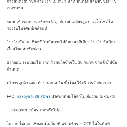
การสมัครสมาชิก ง่าย เร็ว ไม่เกิน 1 นาที ขั้นตอนสลับซับซ้อน ใช้
เวลานาน
ระบบเข้าระบบ รองรับทุกวัสดุอุปกรณ์ เสถียรสูง บางเว็บไซต์ไม่
รองรับโทรศัพท์เคลื่อนที่
โปรโมชั่น เครดิตฟรี โบนัสมากไม่น้อยเลยทีเดียว โปรโมชั่นน้อย
เงื่อนไขสลับซับซ้อน
ฝากถอน ระบบออโต้ รวดเร็วทันใจข้างใน 30 วินาที ช้าแล้วก็มีข้อ
กำหนด
บริการลูกค้า คณะทำงานดูแล 24 ชั่วโมง ให้บริการจำกัดเวลา
FAQ:
nakoya1688 สมัคร
ปริศนาที่พบได้ทั่วไปเกี่ยวกับ tuktukth
1. tuktukth สมัคร ยากหรือไม่?
ไม่ยาก ใช้เวลาเพียงแค่ไม่กี่นาที พร้อมรับรอง OTP ได้ในทันที