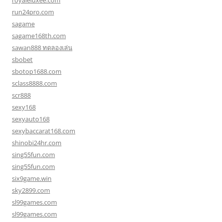
royaleluxee.com
run24pro.com
sagame
sagame168th.com
sawan888 ทดลองเล่น
sbobet
sbotop1688.com
sclass8888.com
scr888
sexy168
sexyauto168
sexybaccarat168.com
shinobi24hr.com
sing55fun.com
sing55fun.com
six9game.win
sky2899.com
sl99games.com
sl99games.com