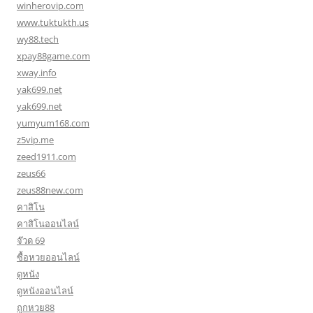
winherovip.com
www.tuktukth.us
wy88.tech
xpay88game.com
xway.info
yak699.net
yak699.net
yumyum168.com
z5vip.me
zeed1911.com
zeus66
zeus88new.com
คาสิโน
คาสิโนออนไลน์
จ๊วด 69
ซื้อหวยออนไลน์
ดูหนัง
ดูหนังออนไลน์
ถูกหวย88