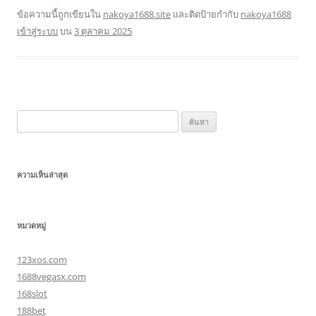
ข้อความนี้ถูกเขียนใน
nakoya1688.site
และติดป้ายกำกับ
nakoya1688
เข้าสู่ระบบ
บน
3 ตุลาคม 2025
ค้นหา
สำหรับ:
ความเห็นล่าสุด
หมวดหมู่
123xos.com
1688vegasx.com
168slot
188bet