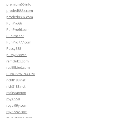
premium66.info
proded888x.com
proded888x.com
PunPro66
PunPro66.com
PunPro777
PunPro777.com
Pussy888
pussy888win
ramclubx.com
realflikbet.com
RENO88WIN.COM
rich8188.net
rich8188.net
rockstar66m
royal558
royal99y.com
royal99y.com