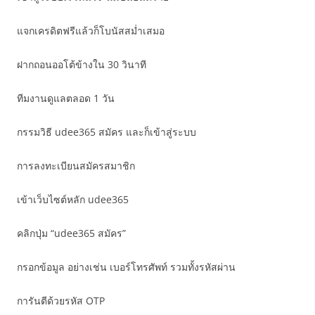
แจกเครดิตฟรีแล้วก็โบนัสสม่ำเสมอ
ฝากถอนออโต้ข้างใน 30 วินาที
ทีมงานดูแลตลอด 1 วัน
กรรมวิธี udee365 สมัคร และก็เข้าสู่ระบบ
การลงทะเบียนสมัครสมาชิก
เข้าเว็บไซต์หลัก udee365
คลิกปุ่ม “udee365 สมัคร”
กรอกข้อมูล อย่างเช่น เบอร์โทรศัพท์ รวมทั้งรหัสผ่าน
การันตีด้วยรหัส OTP