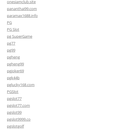
onesiamclub.site
pananthai99.com
paramax1688.info
PG
PG Slot
pg SuperGame
pg77
pg99
pgheng
pgheng99
pgjoker69
pgk44b
pglucky168.com
PGSlot
pgslot77
pgslot77.com
pgslot99
pgslot9999.co
pgslotgolf