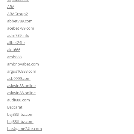
ABA
ABAGroup2
abbet789.com
acebet789.com
adm789.info
allbet24hr
alot666
amb888
ambnovabet.com
argus16888.com
asb9999.com
askwin88.online
askwin88.online
audi688.com
Baccarat
baj88thbz.com
baj88thbz.com
bar4game24hr.com