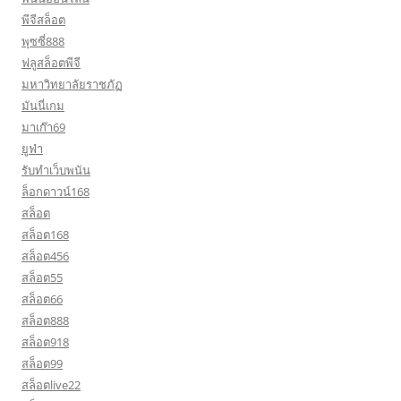
พีจีสล็อต
พุซซี่888
ฟลูสล็อตพีจี
มหาวิทยาลัยราชภัฏ
มันนี่เกม
มาเก๊า69
ยูฟ่า
รับทำเว็บพนัน
ล็อกดาวน์168
สล็อต
สล็อต168
สล็อต456
สล็อต55
สล็อต66
สล็อต888
สล็อต918
สล็อต99
สล็อตlive22