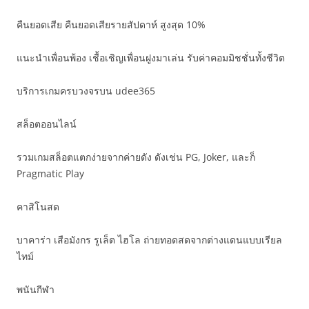
คืนยอดเสีย คืนยอดเสียรายสัปดาห์ สูงสุด 10%
แนะนำเพื่อนพ้อง เชื้อเชิญเพื่อนฝูงมาเล่น รับค่าคอมมิชชั่นทั้งชีวิต
บริการเกมครบวงจรบน udee365
สล็อตออนไลน์
รวมเกมสล็อตแตกง่ายจากค่ายดัง ดังเช่น PG, Joker, และก็
Pragmatic Play
คาสิโนสด
บาคาร่า เสือมังกร รูเล็ต ไฮโล ถ่ายทอดสดจากต่างแดนแบบเรียล
ไทม์
พนันกีฬา