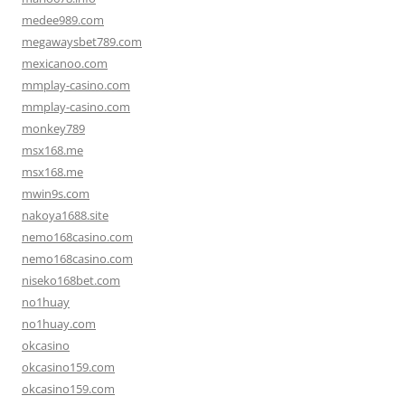
medee989.com
megawaysbet789.com
mexicanoo.com
mmplay-casino.com
mmplay-casino.com
monkey789
msx168.me
msx168.me
mwin9s.com
nakoya1688.site
nemo168casino.com
nemo168casino.com
niseko168bet.com
no1huay
no1huay.com
okcasino
okcasino159.com
okcasino159.com