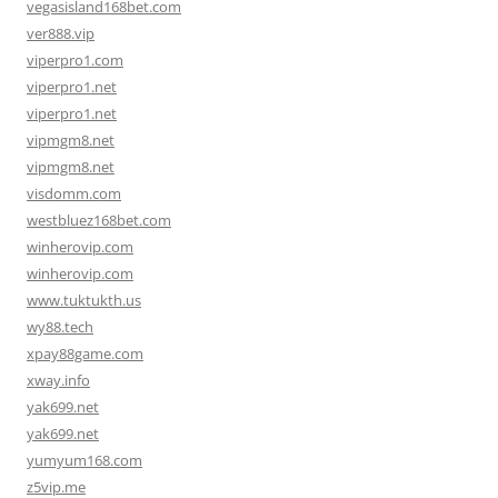
vegasisland168bet.com
ver888.vip
viperpro1.com
viperpro1.net
viperpro1.net
vipmgm8.net
vipmgm8.net
visdomm.com
westbluez168bet.com
winherovip.com
winherovip.com
www.tuktukth.us
wy88.tech
xpay88game.com
xway.info
yak699.net
yak699.net
yumyum168.com
z5vip.me