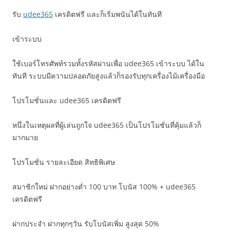
รับ
udee365
เครดิตฟรี และก็เริ่มพนันได้ในทันที
เข้าระบบ
ใช้เบอร์โทรศัพท์รวมทั้งรหัสผ่านเพื่อ udee365 เข้าระบบ ได้ใน
ทันที ระบบมีความปลอดภัยสูงแล้วก็รองรับทุกเครื่องไม้เครื่องมือ
โปรโมชั่นและ udee365 เครดิตฟรี
หนึ่งในเหตุผลที่ผู้เล่นถูกใจ udee365 เป็นโปรโมชั่นที่คุ้มแล้วก็
มากมาย
โปรโมชั่น รายละเอียด สิทธิพิเศษ
สมาชิกใหม่ ฝากอย่างต่ำ 100 บาท โบนัส 100% + udee365
เครดิตฟรี
ฝากประจำ ฝากทุกๆวัน รับโบนัสเพิ่ม สูงสุด 50%