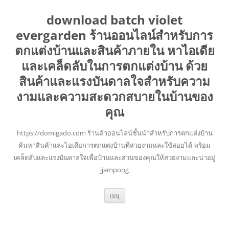
download batch violet
evergarden ร้านออนไลน์สำหรับการ
ตกแต่งบ้านและสินค้าภายใน หาไอเดีย
และเคล็ดลับในการตกแต่งบ้าน ด้วย
สินค้าและแรงบันดาลใจสำหรับความ
งามและความสะดวกสบายในบ้านของ
คุณ
https://domigado.com ร้านค้าออนไลน์ชั้นนำสำหรับการตกแต่งบ้าน
ค้นหาสินค้าและไอเดียการตกแต่งบ้านที่สวยงามและใช้สอยได้ พร้อม
เคล็ดลับและแรงบันดาลใจเพื่อบ้านและสวนของคุณให้สวยงามและน่าอยู่
jjampong
ข้าม
เมนู
ไป
ยัง
เนื้อหา