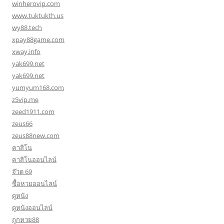
winherovip.com
www.tuktukth.us
wy88.tech
xpay88game.com
xway.info
yak699.net
yak699.net
yumyum168.com
z5vip.me
zeed1911.com
zeus66
zeus88new.com
คาสิโน
คาสิโนออนไลน์
จ๊วด 69
ซื้อหวยออนไลน์
ดูหนัง
ดูหนังออนไลน์
ถูกหวย88