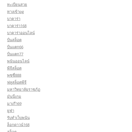
ทะเบียนสวย
ทางเข้าpg
บาคาร่า
บาคาร่า168
บาคาร่าออนไลน์
ปั่นสล็อต
ปั่นแตก66
ปั่นแตก77
พนันออนไลน์
พีจีสล็อต
พุซซี่888
ฟลูสล็อตพีจี
มหาวิทยาลัยราชภัฏ
มันนี่เกม
มาเก๊า69
ยูฟ่า
รับทำเว็บพนัน
ล็อกดาวน์168
สล็อต