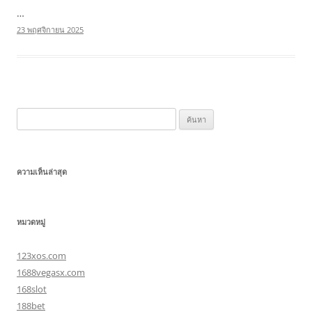
…
23 พฤศจิกายน 2025
ค้นหา
สำหรับ:
ความเห็นล่าสุด
หมวดหมู่
123xos.com
1688vegasx.com
168slot
188bet