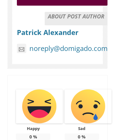
ABOUT POST AUTHOR
Patrick Alexander
noreply@domigado.com
Happy
Sad
0
%
0
%