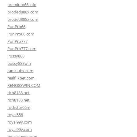
premium66.info
proded888x.com
proded888x.com
PunPro66
PunPro66.com
PunPro777
PunPro777.com
Pussy888
pussy888win
ramclubx.com
realflikbet.com
RENO88WIN.COM
rich8188.net
rich8188.net
rockstar66m
royal558
royal99y.com
royal99y.com
royaleluxee.com