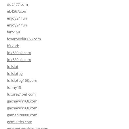
du2477.com
ek4567.com
enjoy24.fun
enjoy24.fun
faro168
fcharoenkit168.com
ff123th
fox689ok.com
fox689ok.com
fullslot
fullslotpg
fullslotpg168.com
funny18
future24bet.com
gachawin168.com
gachawin168.com
gamehit8888.com
gem99ths.com
goatbetroyalcasino.com