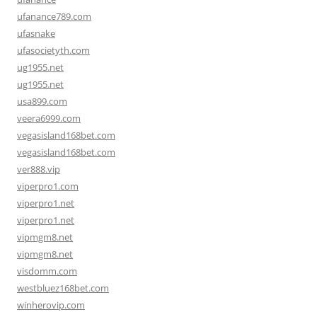
ufanance789.com
ufasnake
ufasocietyth.com
ug1955.net
ug1955.net
usa899.com
veera6999.com
vegasisland168bet.com
vegasisland168bet.com
ver888.vip
viperpro1.com
viperpro1.net
viperpro1.net
vipmgm8.net
vipmgm8.net
visdomm.com
westbluez168bet.com
winherovip.com