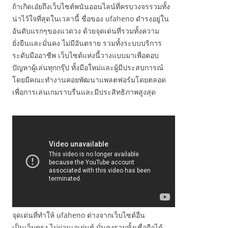
ถ้าเกิดเอ๋ยถึงเว็บไซต์พนันออนไลน์ที่ครบวงจรรวมทั้ง
น่าไว้ใจที่สุดในเวลานี้ ชื่อของ ufaheno ดำรงอยู่ใน
อันดับแรกๆของแวดวง ด้วยจุดเด่นที่รวมทั้งความ
ยั่งยืนและมั่นคง ไม่มีอันตราย รวมทั้งระบบบริการ
ระดับมืออาชีพ เว็บไซต์แห่งนี้วางแบบมาเพื่อตอบ
ปัญหาผู้เล่นทุกกรุ๊ป ทั้งมือใหม่และผู้มีประสบการณ์
โดยมีคณะทำงานคอยพัฒนาแพลตฟอร์มโดยตลอด
เพื่อการเล่นเกมราบรื่นและมีประสิทธิภาพสูงสุด
จุดเด่นที่ทำให้ ufaheno ต่างจากเว็บไซต์อื่น
เป็นเว็บตรง ไม่ผ่านเอเย่นต์ มั่นคงรวมทั้งเชื่อถือได้