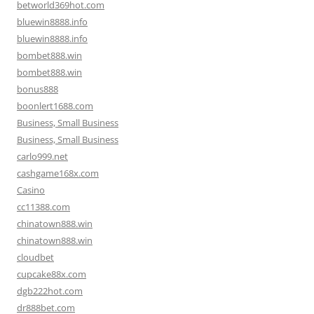
betworld369hot.com
bluewin8888.info
bluewin8888.info
bombet888.win
bombet888.win
bonus888
boonlert1688.com
Business, Small Business
Business, Small Business
carlo999.net
cashgame168x.com
Casino
cc11388.com
chinatown888.win
chinatown888.win
cloudbet
cupcake88x.com
dgb222hot.com
dr888bet.com