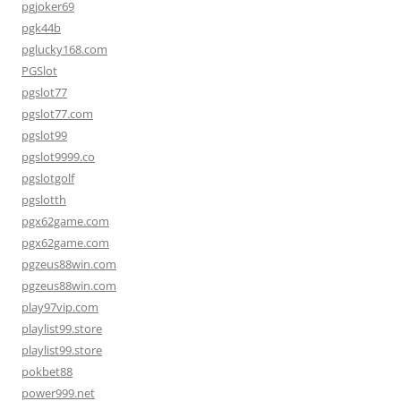
pgjoker69
pgk44b
pglucky168.com
PGSlot
pgslot77
pgslot77.com
pgslot99
pgslot9999.co
pgslotgolf
pgslotth
pgx62game.com
pgx62game.com
pgzeus88win.com
pgzeus88win.com
play97vip.com
playlist99.store
playlist99.store
pokbet88
power999.net