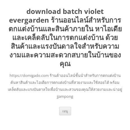
download batch violet
evergarden ร้านออนไลน์สำหรับการ
ตกแต่งบ้านและสินค้าภายใน หาไอเดีย
และเคล็ดลับในการตกแต่งบ้าน ด้วย
สินค้าและแรงบันดาลใจสำหรับความ
งามและความสะดวกสบายในบ้านของ
คุณ
https://domigado.com ร้านค้าออนไลน์ชั้นนำสำหรับการตกแต่งบ้าน
ค้นหาสินค้าและไอเดียการตกแต่งบ้านที่สวยงามและใช้สอยได้ พร้อม
เคล็ดลับและแรงบันดาลใจเพื่อบ้านและสวนของคุณให้สวยงามและน่าอยู่
jjampong
ข้าม
เมนู
ไป
ยัง
เนื้อหา