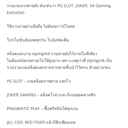
รวมเกมจากค่ายดัง ดังเช่นว่า PG SLOT, JOKER, SA Gaming,
Evolution
ใช้งานง่ายผ่านมือถือ ไม่ต้องดาวน์โหลด
โปรโมชั่นอัปเดตทุกวัน โบนัสจัดเต็ม
สล็อตแตกง่าย vipmgm8 รวมค่ายดังไว้ภายในที่เดียว
ไม่ต้องสมัครหลายเว็บให้ยุ่งยาก เพราะเหตุว่าที่ vipmgm8 เก็บ
รวบรวมเกมสล็อตแตกง่ายจากค่ายชั้นนำไว้ครบ ตัวอย่างเช่น:
PG SLOT – เกมสล็อตภาพสวย แตกไว
JOKER GAMING – สล็อตโรม่าและก็เกมสุดคลาสสิก
PRAGMATIC PLAY – ซื้อฟรีสปินได้ทุกเกม
JILI, CQ9, RED TIGER แล้วก็อีกเพียบเลย