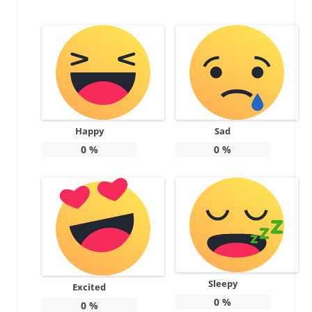
Happy
Sad
0
%
0
%
Sleepy
Excited
0
%
0
%