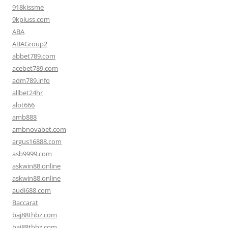
918kissme
9kpluss.com
ABA
ABAGroup2
abbet789.com
acebet789.com
adm789.info
allbet24hr
alot666
amb888
ambnovabet.com
argus16888.com
asb9999.com
askwin88.online
askwin88.online
audi688.com
Baccarat
baj88thbz.com
baj88thbz.com