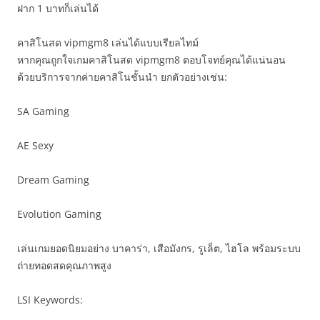
ฝาก 1 บาทก็เล่นได้
คาสิโนสด vipmgm8 เล่นได้แบบเรียลไทม์
หากคุณถูกใจเกมคาสิโนสด vipmgm8 ตอบโจทย์คุณได้แน่นอน
ด้วยบริการจากค่ายคาสิโนชั้นนำ ยกตัวอย่างเช่น:
SA Gaming
AE Sexy
Dream Gaming
Evolution Gaming
เล่นเกมยอดนิยมอย่าง บาคาร่า, เสือมังกร, รูเล็ต, ไฮโล พร้อมระบบ
ถ่ายทอดสดคุณภาพสูง
LSI Keywords: