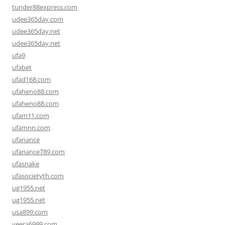
tunder88express.com
udee365day.com
udee365day.net
udee365day.net
ufa9
ufabet
ufad168.com
ufaheno88.com
ufaheno88.com
ufam11.com
ufamnn.com
ufanance
ufanance789.com
ufasnake
ufasocietyth.com
ug1955.net
ug1955.net
usa899.com
veera6999.com