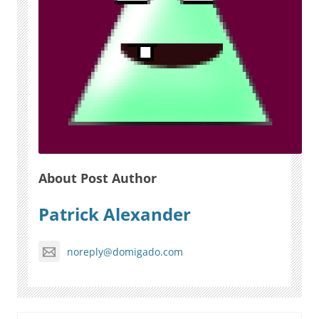
About Post Author
Patrick Alexander
noreply@domigado.com