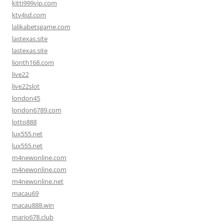
kitti999vip.com
ktv4sd.com
lalikabetsgame.com
lastexas.site
lastexas.site
lionth168.com
live22
live22slot
london45
london6789.com
lotto888
lux555.net
lux555.net
m4newonline.com
m4newonline.com
m4newonline.net
macau69
macau888.win
mario678.club