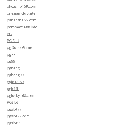
okcasino159.com
onesiamclub.site
pananthai99.com
paramax1688.info
PG
PG Slot
pg SuperGame
pg77
pg99
pgheng
pgheng99
pgjoker69
pgk44b
pglucky168.com
PGSlot
pgslot77
pgslot77.com
pgslot99