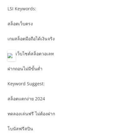
LSI Keywords:
สล็อตเว็บตรง
เกมสล็อตมือถือได้เงินจริง
เว็บไซต์สล็อตวอเลท
ฝากถอนไม่มีขั้นต่ำ
Keyword Suggest:
สล็อตแตกง่าย 2024
ทดลองเล่นฟรี ไม่ต้องฝาก
โบนัสฟรีสปิน