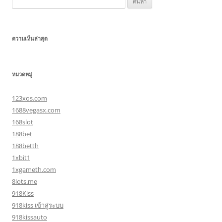
สำหรับ:
ความเห็นล่าสุด
หมวดหมู่
123xos.com
1688vegasx.com
168slot
188bet
188betth
1xbit1
1xgameth.com
8lots.me
918Kiss
918kiss เข้าสู่ระบบ
918kissauto