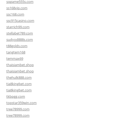
sqgame555s.com
ss168vip.com
ssc168.com
ssc915casino.com
starrich99.com
stellabet789.com
sudyod888s.com
t88golds.com
tangtem168
temmax69
thaisiambet.shop
thaisiambet.shop
thehulk888.com
tia8kingbet.com
tia8kingbet.com
tkbpgg.com
topstar359win.com
tree78999.com
tree78999.com