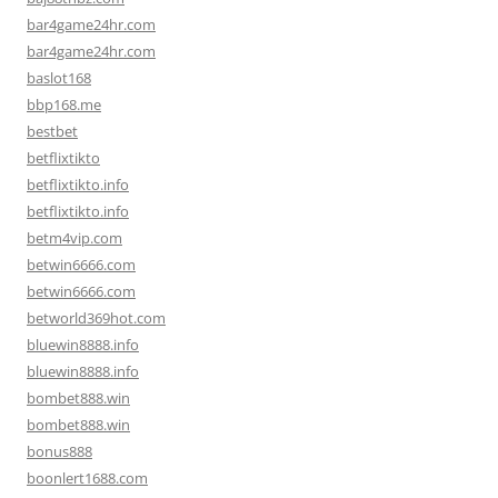
bar4game24hr.com
bar4game24hr.com
baslot168
bbp168.me
bestbet
betflixtikto
betflixtikto.info
betflixtikto.info
betm4vip.com
betwin6666.com
betwin6666.com
betworld369hot.com
bluewin8888.info
bluewin8888.info
bombet888.win
bombet888.win
bonus888
boonlert1688.com