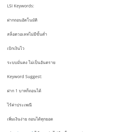
LSI Keywords:
ฝากถอนอัตโนมัติ
สล็อตวอเลทไม่มีขั้นต่ำ
เบิกเงินไว
ระบบมั่นคง ไม่เป็นอันตราย
Keyword Suggest:
ฝาก 1 บาทก็ถอนได้
ไร้ค่าประเพณี
เพิ่มเงินง่าย ถอนได้ทุกยอด