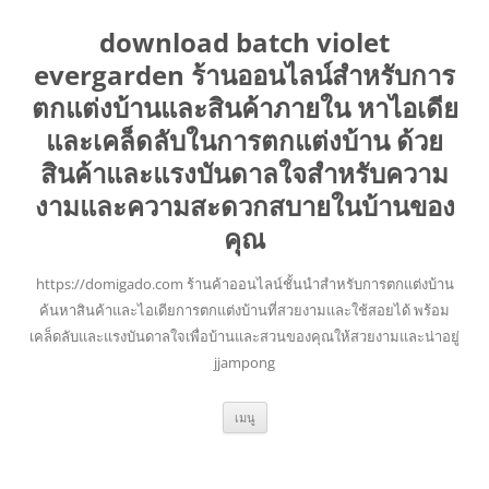
download batch violet
evergarden ร้านออนไลน์สำหรับการ
ตกแต่งบ้านและสินค้าภายใน หาไอเดีย
และเคล็ดลับในการตกแต่งบ้าน ด้วย
สินค้าและแรงบันดาลใจสำหรับความ
งามและความสะดวกสบายในบ้านของ
คุณ
https://domigado.com ร้านค้าออนไลน์ชั้นนำสำหรับการตกแต่งบ้าน
ค้นหาสินค้าและไอเดียการตกแต่งบ้านที่สวยงามและใช้สอยได้ พร้อม
เคล็ดลับและแรงบันดาลใจเพื่อบ้านและสวนของคุณให้สวยงามและน่าอยู่
jjampong
ข้าม
เมนู
ไป
ยัง
เนื้อหา