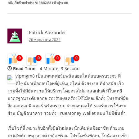
คลังเก็บป้ายกำกับ:
VIPMGM8 เข้าสู่ระบบ
Patrick Alexander
26 พฤษภาคม 2025
0
0
0
0
Read Time:
4 Minute, 9 Second
vipmgm8 เป็นแพลตฟอร์มพนันออนไลน์แบบครบวงจร ที่
ดีไซน์มาเพื่อตอบโจทย์ผู้เล่นยุคใหม่ ด้วยระบบที่นำสมัย เร็ว
รวมทั้งไม่มีอันตราย ให้บริการโดยตรงไม่ผ่านเอเย่นต์ มีใบสุทธิ
มาตรฐานระดับสากล รองรับทุกเครื่องใช้ไม้สอยอีกทั้ง โทรศัพท์มือ
ถือและคอมพิวเตอร์ พร้อมระบบ ฝากถอนออโต้ รองรับการใช้งาน
ผ่าน บัญชีธนาคาร รวมทั้ง TrueMoney Wallet แบบ ไม่มีขั้นต่ำ
เว็บไซต์นี้เหมาะกับอีกทั้งมือใหม่และนักเดิมพันมืออาชีพ ด้วยเกม
ประสิทธิภาพสูงจากค่ายดัง พร้อม โปรโมชั่นพิเศษ, โบนัสแรกเข้า,