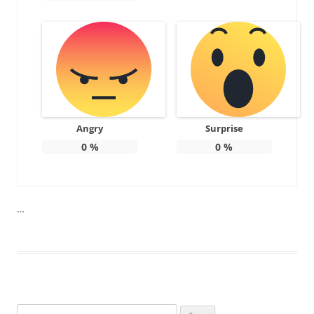
Angry
Surprise
0
%
0
%
…
ค้นหา