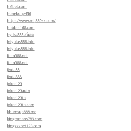
hi6bet.com
hongkong456
https://www.mfj889xx.com/
hubbet168.com
hydra888 สล็อต
infyplus888.info
infyplus888.info
item388.net
item388.net
Jinda55
jinda888
Joker123
joker123auto
joker123th
Joker123th.com
khumsup888.me
kingromans789.com
kingxxxbet123.com