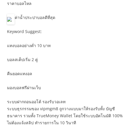
ราคาบอลไหล
ค่าน้ำประปาบอลดีที่สุด
Keyword Suggest:
แทงบอลอย่างต่ำ 10 บาท
บอลสเต็ปเริ่ม 2 คู่
คืนยอดแทงอล
มองบอลฟรีผ่านเว็บ
ระบบฝากถอนออโต้ รองรับวอเลท
ระบบธุรกรรมของ vipmgm8 ถูกวางแบบมาให้รองรับทั้ง บัญชี
ธนาคาร รวมทั้ง TrueMoney Wallet โดยใช้ระบบอัตโนมัติ 100%
ไม่ต้องแจ้งสลิป ทำรายการใน 10 วินาที