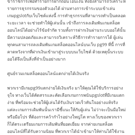
ข้าราชการเพื่อทำรายการฝากถอนโอนเงิน ทั้งยังสามารถวิเคราะห์
รายการธุรกรรมของตัวเองได้ ผ่านทางการเข้าระบบเข้าเล่น
เกมpgslotกับเว็บไซต์แห่งนี้ การทำธุรกรรมที่สามารถทำเป็นตลอด
ระยะเวลา จะช่วยทำให้ผู้เล่นนั้น เข้าถึงการลงเดิมพันเกมสล็อต
ออนไลน์ได้อย่างไร้ข้อจำกัด รวมทั้งการฝากเงินผ่านระบบออโต้นั้น
มีความปลอดภัยและสามารถวิเคราะห์วิธีการทำรายการได้ ผู้เล่น
ทุกคนสามารถลงเดิมพันเกมสล็อตออนไลน์บนเว็บ pg99 ที่นี้ การที่
คาดหวังจากที่ฝากเงินเข้ามาสู่ระบบบนเว็บไซต์ ด้วยเหตุนั้นระบบ
ออโต้จึงเป็นสิ่งที่จำเป็นอย่างมาก
ศูนย์รวมเกมสล็อตออนไลน์แตกง่ายได้เงินจริง
พวกเรามีเกมpg99แตกง่ายได้เงินจริง มาให้คุณได้ใช้บริการอย่าง
จุใจ ทางเว็บได้คัดสรรและคัดเลือกเกมการพนันpgslotที่มีเกมแตก
ง่าย ที่พร้อมจะช่วยให้ผู้เล่นได้รับเงินรวดเร็วทันใจอย่างแท้จริง
แต่ละเกมการเดิมพันนั้นเรามีชี้แนะให้กับผู้เล่น ไม่ว่าจะเป็นมือใหม่
หรือมือโปร ที่ต้องการคว้ากำไรอย่างใหญ่โต ทางเว็บของพวกเรา
ก็ได้ตระเตรียมเกมการเดิมพันที่ยอดเยี่ยม จากค่ายเกมสล็อต
ออนไลน์ที่ได้รับความนิยม ที่พวกเราได้นำเข้ามาให้ท่านได้ใช้งาน