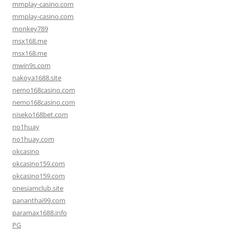
mmplay-casino.com
mmplay-casino.com
monkey789
msx168.me
msx168.me
mwin9s.com
nakoya1688.site
nemo168casino.com
nemo168casino.com
niseko168bet.com
no1huay
no1huay.com
okcasino
okcasino159.com
okcasino159.com
onesiamclub.site
pananthai99.com
paramax1688.info
PG