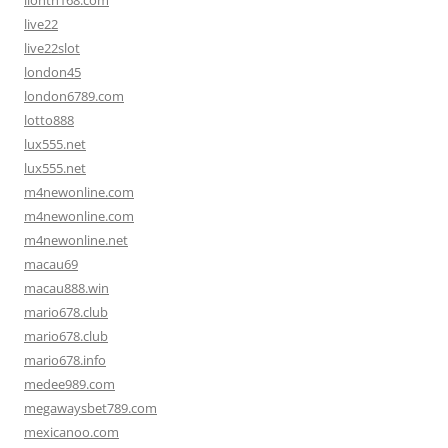
lionth168.com
live22
live22slot
london45
london6789.com
lotto888
lux555.net
lux555.net
m4newonline.com
m4newonline.com
m4newonline.net
macau69
macau888.win
mario678.club
mario678.club
mario678.info
medee989.com
megawaysbet789.com
mexicanoo.com