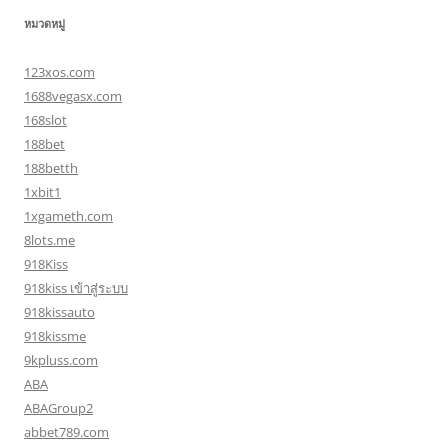
หมวดหมู่
123xos.com
1688vegasx.com
168slot
188bet
188betth
1xbit1
1xgameth.com
8lots.me
918Kiss
918kiss เข้าสู่ระบบ
918kissauto
918kissme
9kpluss.com
ABA
ABAGroup2
abbet789.com