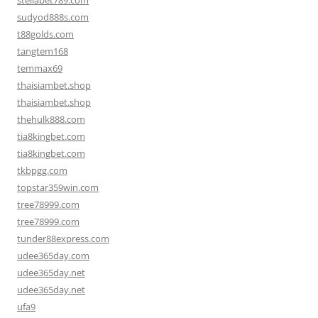
stellabet789.com
sudyod888s.com
t88golds.com
tangtem168
temmax69
thaisiambet.shop
thaisiambet.shop
thehulk888.com
tia8kingbet.com
tia8kingbet.com
tkbpgg.com
topstar359win.com
tree78999.com
tree78999.com
tunder88express.com
udee365day.com
udee365day.net
udee365day.net
ufa9