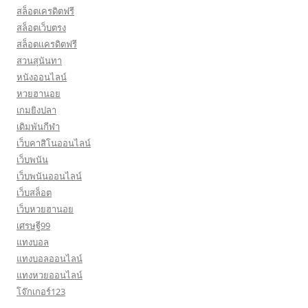
สล็อตเครดิตฟรี
สล็อตเว็บตรง
สล็อตเเครดิตฟรี
สวนสุนันทา
หนังออนไลน์
หวยฮานอย
เกมยิงปลา
เดิมพันกีฬา
เว็บคาสิโนออนไลน์
เว็บพนัน
เว็บพนันออนไลน์
เว็บสล็อต
เว็บหวยฮานอย
เศรษฐี99
แทงบอล
แทงบอลออนไลน์
แทงหวยออนไลน์
โจ๊กเกอร์123