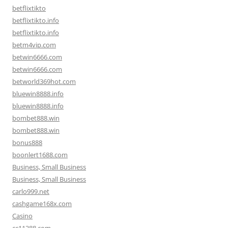
betflixtikto
betflixtikto.info
betflixtikto.info
betm4vip.com
betwin6666.com
betwin6666.com
betworld369hot.com
bluewin8888.info
bluewin8888.info
bombet888.win
bombet888.win
bonus888
boonlert1688.com
Business, Small Business
Business, Small Business
carlo999.net
cashgame168x.com
Casino