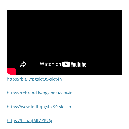
https://bit.ly/pgslot99-slot-in
https://rebrand.ly/pgslot99-slot-in
https://wow.in.th/pgslot99-slot-in
https://t.co/qtMFAYP26j