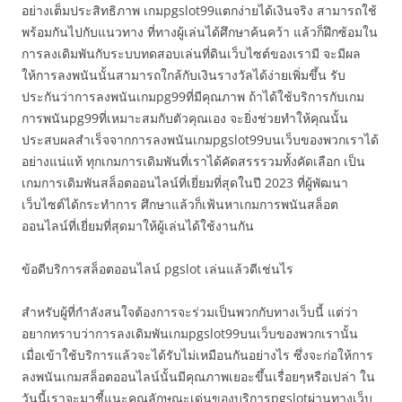
อย่างเต็มประสิทธิภาพ เกมpgslot99แตกง่ายได้เงินจริง สามารถใช้
พร้อมกันไปกับแนวทาง ที่ทางผู้เล่นได้ศึกษาค้นคว้า แล้วก็ฝึกซ้อมใน
การลงเดิมพันกับระบบทดสอบเล่นที่ดินเว็บไซต์ของเรามี จะมีผล
ให้การลงพนันนั้นสามารถใกล้กับเงินรางวัลได้ง่ายเพิ่มขึ้น รับ
ประกันว่าการลงพนันเกมpg99ที่มีคุณภาพ ถ้าได้ใช้บริการกับเกม
การพนันpg99ที่เหมาะสมกับตัวคุณเอง จะยิ่งช่วยทำให้คุณนั้น
ประสบผลสำเร็จจากการลงพนันเกมpgslot99บนเว็บของพวกเราได้
อย่างแน่แท้ ทุกเกมการเดิมพันที่เราได้คัดสรรรวมทั้งคัดเลือก เป็น
เกมการเดิมพันสล็อตออนไลน์ที่เยี่ยมที่สุดในปี 2023 ที่ผู้พัฒนา
เว็บไซต์ได้กระทำการ ศึกษาแล้วก็เฟ้นหาเกมการพนันสล็อต
ออนไลน์ที่เยี่ยมที่สุดมาให้ผู้เล่นได้ใช้งานกัน
ข้อดีบริการสล็อตออนไลน์ pgslot เล่นแล้วดีเช่นไร
สำหรับผู้ที่กำลังสนใจต้องการจะร่วมเป็นพวกกับทางเว็บนี้ แต่ว่า
อยากทราบว่าการลงเดิมพันเกมpgslot99บนเว็บของพวกเรานั้น
เมื่อเข้าใช้บริการแล้วจะได้รับไม่เหมือนกันอย่างไร ซึ่งจะก่อให้การ
ลงพนันเกมสล็อตออนไลน์นั้นมีคุณภาพเยอะขึ้นเรื่อยๆหรือเปล่า ใน
วันนี้เราจะมาชี้แนะคุณลักษณะเด่นของบริการpgslotผ่านทางเว็บ