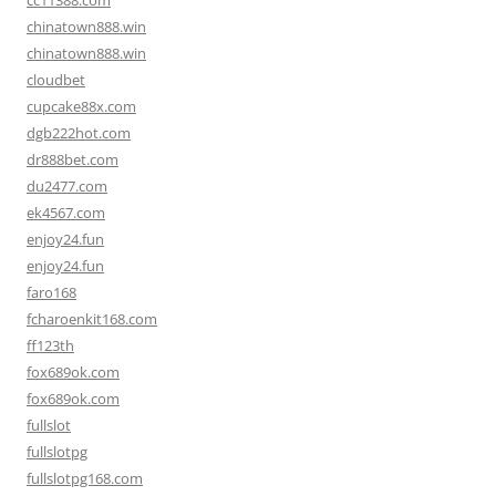
cc11388.com
chinatown888.win
chinatown888.win
cloudbet
cupcake88x.com
dgb222hot.com
dr888bet.com
du2477.com
ek4567.com
enjoy24.fun
enjoy24.fun
faro168
fcharoenkit168.com
ff123th
fox689ok.com
fox689ok.com
fullslot
fullslotpg
fullslotpg168.com