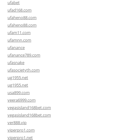
ufabet
ufad168.com
ufaheno88.com
ufaheno88.com
ufam11.com
ufamnn.com
ufanance
ufanance789.com
ufasnake
ufasocietyth.com
ug1955.net
ug1955.net
usa899.com
veera6999.com
vegasisland168bet.com
vegasisland168bet.com
ver888.vip
viperpro1.com
viperpro1.net