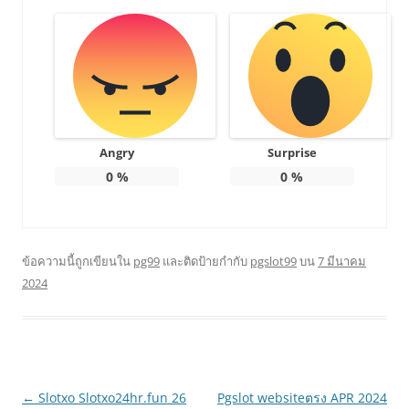
Angry
Surprise
0
%
0
%
ข้อความนี้ถูกเขียนใน
pg99
และติดป้ายกำกับ
pgslot99
บน
7 มีนาคม
2024
เมนู
←
Slotxo Slotxo24hr.fun 26
Pgslot websiteตรง APR 2024