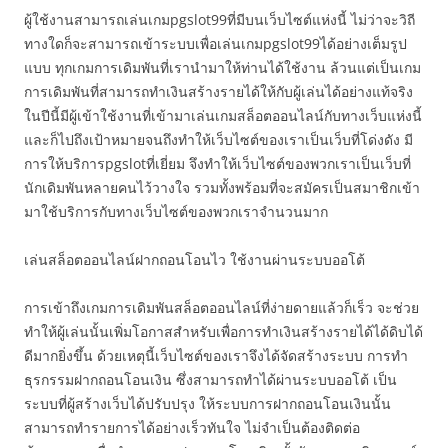
ผู้ใช้งานสามารถเล่นเกมpgslot99ที่มีบนเว็บไซต์แห่งนี้ ไม่ว่าจะวิถี
ทางใดก็จะสามารถเข้าระบบเพื่อเล่นเกมpgslot99ได้อย่างเต็มรูป
แบบ ทุกเกมการเดิมพันที่เรานำมาให้ท่านได้ใช้งาน ล้วนแต่เป็นเกม
การเดิมพันที่สามารถทำเงินสร้างรายได้ให้กับผู้เล่นได้อย่างแท้จริง
ในปีนี้มีผู้เข้าใช้งานที่เข้ามาเล่นเกมสล็อตออนไลน์กับทางเว็บแห่งนี้
และก็ไปถึงเป้าหมายจนถึงทำให้เว็บไซต์ของเราเป็นเว็บที่โด่งดัง มี
การให้บริการpgslotที่เยี่ยม จึงทำให้เว็บไซต์ของพวกเราเป็นเว็บที่
นักเดิมพันหลายคนไว้วางใจ รวมทั้งพร้อมที่จะสมัครเป็นสมาชิกเข้า
มาใช้บริการกับทางเว็บไซต์ของพวกเราจำนวนมาก
เล่นสล็อตออนไลน์ฝากถอนโอนไว ใช้งานผ่านระบบออโต้
การเข้าถึงเกมการเดิมพันสล็อตออนไลน์ที่ง่ายดายแล้วก็เร็ว จะช่วย
ทำให้ผู้เล่นนั้นเพิ่มโอกาสสำหรับเพื่อการทำเงินสร้างรายได้ได้ดิบได้
ดีมากยิ่งขึ้น ด้วยเหตุนี้เว็บไซต์ของเราจึงได้จัดสร้างระบบ การทำ
ธุรกรรมฝากถอนโอนเงิน ซึ่งสามารถทำได้ผ่านระบบออโต้ เป็น
ระบบที่ผู้สร้างเว็บได้ปรับปรุง ให้ระบบการฝากถอนโอนเงินนั้น
สามารถทำรายการได้อย่างเร็วทันใจ ไม่จำเป็นต้องติดต่อ