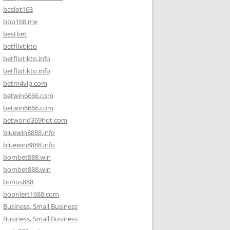
baslot168
bbp168.me
bestbet
betflixtikto
betflixtikto.info
betflixtikto.info
betm4vip.com
betwin6666.com
betwin6666.com
betworld369hot.com
bluewin8888.info
bluewin8888.info
bombet888.win
bombet888.win
bonus888
boonlert1688.com
Business, Small Business
Business, Small Business