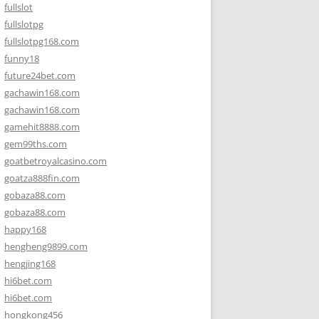
fullslot
fullslotpg
fullslotpg168.com
funny18
future24bet.com
gachawin168.com
gachawin168.com
gamehit8888.com
gem99ths.com
goatbetroyalcasino.com
goatza888fin.com
gobaza88.com
gobaza88.com
happy168
hengheng9899.com
hengjing168
hi6bet.com
hi6bet.com
hongkong456