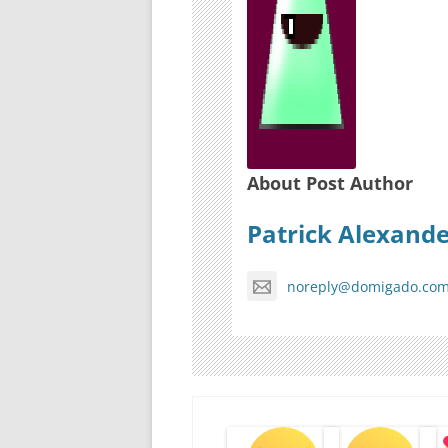
About Post Author
Patrick Alexand
noreply@domigado.co