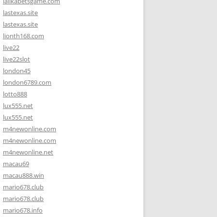
lalikabetsgame.com
lastexas.site
lastexas.site
lionth168.com
live22
live22slot
london45
london6789.com
lotto888
lux555.net
lux555.net
m4newonline.com
m4newonline.com
m4newonline.net
macau69
macau888.win
mario678.club
mario678.club
mario678.info