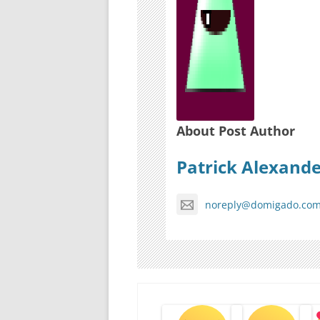
About Post Author
Patrick Alexand
noreply@domigado.co