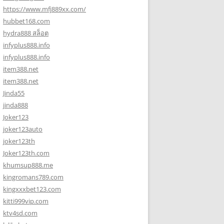
https://www.mfj889xx.com/
hubbet168.com
hydra888 สล็อต
infyplus888.info
infyplus888.info
item388.net
item388.net
Jinda55
jinda888
Joker123
joker123auto
joker123th
Joker123th.com
khumsup888.me
kingromans789.com
kingxxxbet123.com
kitti999vip.com
ktv4sd.com