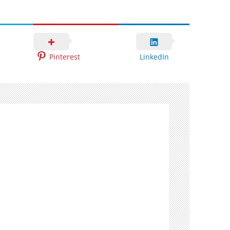
Pinterest
LinkedIn