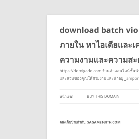
download batch viol
ภายใน หาไอเดียและเค
ความงามและความสะ
https://domigado.com ร้านค้าออนไลน์ชั้นน
และสวนของคุณให้สวยงามและน่าอยู่ jjampo
หน้าแรก
BUY THIS DOMAIN
คลังเก็บป้ายกำกับ:
SAGAME168TH.COM