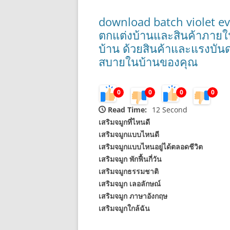
download batch violet e
ตกแต่งบ้านและสินค้าภายใ
บ้าน ด้วยสินค้าและแรงบ
สบายในบ้านของคุณ
0
0
0
0
Read Time:
12 Second
เสริมจมูกที่ไหนดี
เสริมจมูกแบบไหนดี
เสริมจมูกแบบไหนอยู่ได้ตลอดชีวิต
เสริมจมูก พักฟื้นกี่วัน
เสริมจมูกธรรมชาติ
เสริมจมูก เลอลักษณ์
เสริมจมูก ภาษาอังกฤษ
เสริมจมูกใกล้ฉัน