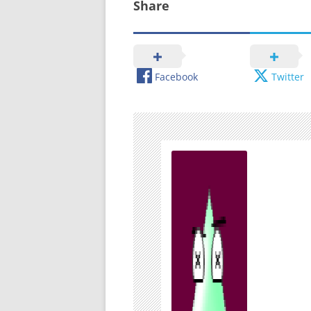
Share
Facebook
Twitter