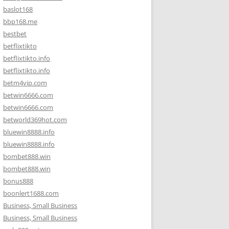
baslot168
bbp168.me
bestbet
betflixtikto
betflixtikto.info
betflixtikto.info
betm4vip.com
betwin6666.com
betwin6666.com
betworld369hot.com
bluewin8888.info
bluewin8888.info
bombet888.win
bombet888.win
bonus888
boonlert1688.com
Business, Small Business
Business, Small Business