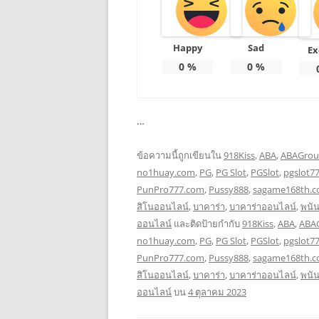
Happy
Sad
Ex
0
%
0
%
…
ข้อความนี้ถูกเขียนใน
918Kiss
,
ABA
,
ABAGrou
no1huay.com
,
PG
,
PG Slot
,
PGSlot
,
pgslot7
PunPro777.com
,
Pussy888
,
sagame168th.
สิโนออนไลน์
,
บาคาร่า
,
บาคาร่าออนไลน์
,
พนั
ออนไลน์
และติดป้ายกำกับ
918Kiss
,
ABA
,
ABA
no1huay.com
,
PG
,
PG Slot
,
PGSlot
,
pgslot7
PunPro777.com
,
Pussy888
,
sagame168th.
สิโนออนไลน์
,
บาคาร่า
,
บาคาร่าออนไลน์
,
พนั
ออนไลน์
บน
4 ตุลาคม 2023