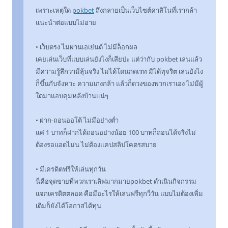
เพราะเหตุใด
pokbet
ถึงกลายเป็นเว็บไซต์คาสิโนที่เรากล้า
แนะนำต่อแบบไม่อาย
• เว็บตรง ไม่ผ่านเอเย่นต์ ไม่มีล็อกผล
เคยเล่นเว็บที่แบบเล่นยังไงก็เสียป่ะ แต่ว่ากับ pokbet เล่นแล้ว
มีความรู้สึกว่ามีลุ้นจริง ไม่ได้โดนกดเรท มิได้ทุจริต เล่นยังไง
ก็ขึ้นกับจังหวะ ความเก่งกล้า แล้วก็ดวงของพวกเราเอง ไม่มีผู้
ใดมาแอบคุมหลังบ้านแน่ๆ
• ฝาก-ถอนออโต้ ไม่มีอย่างต่ำ
แค่ 1 บาทก็ฝากได้ถอนอย่างน้อย 100 บาทก็ถอนได้จริงไม่
ต้องรอแอดไม่น ไม่ต้องแคปสลิปโคตรสบาย
• มีเครดิตฟรีให้เล่นทุกวัน
นี่คือจุดขายที่พวกเราเลิฟมากมายpokbet ดำเนินกิจกรรม
แจกเครดิตตลอด คือมีอะไรให้เล่นฟรีทุกวี่วัน แบบไม่ต้องเพิ่ม
เติมก็ยังได้โอกาสได้ทุน