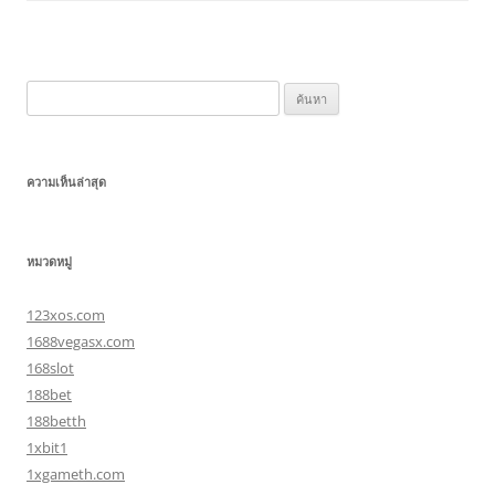
ค้นหา
สำหรับ:
ความเห็นล่าสุด
หมวดหมู่
123xos.com
1688vegasx.com
168slot
188bet
188betth
1xbit1
1xgameth.com