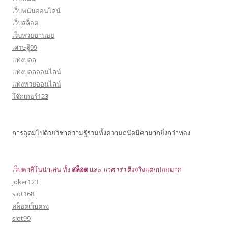
เว็บพนันออนไลน์
เว็บสล็อต
เว็บหวยฮานอย
เศรษฐี99
แทงบอล
แทงบอลออนไลน์
แทงหวยออนไลน์
โจ๊กเกอร์123
การอุดมไปด้วยวิชาความรู้รวมทั้งความถนัดมีค่ามากยิ่งกว่าทอง
เว็บคาสิโนน่าเล่น ทั้ง
สล็อต
และ
บาคาร่า
ตึงจริงแตกบ่อยมาก
joker123
slot168
สล็อตเว็บตรง
slot99