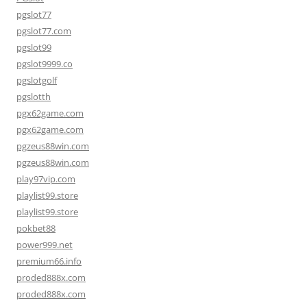
pgslot77
pgslot77.com
pgslot99
pgslot9999.co
pgslotgolf
pgslotth
pgx62game.com
pgx62game.com
pgzeus88win.com
pgzeus88win.com
play97vip.com
playlist99.store
playlist99.store
pokbet88
power999.net
premium66.info
proded888x.com
proded888x.com