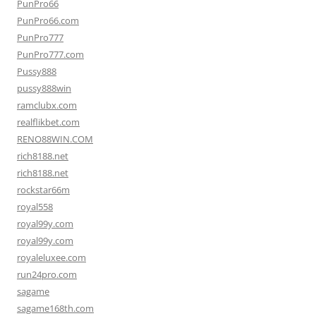
PunPro66
PunPro66.com
PunPro777
PunPro777.com
Pussy888
pussy888win
ramclubx.com
realflikbet.com
RENO88WIN.COM
rich8188.net
rich8188.net
rockstar66m
royal558
royal99y.com
royal99y.com
royaleluxee.com
run24pro.com
sagame
sagame168th.com