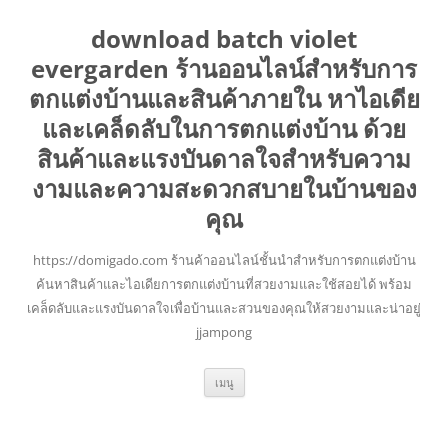
download batch violet
evergarden ร้านออนไลน์สำหรับการ
ตกแต่งบ้านและสินค้าภายใน หาไอเดีย
และเคล็ดลับในการตกแต่งบ้าน ด้วย
สินค้าและแรงบันดาลใจสำหรับความ
งามและความสะดวกสบายในบ้านของ
คุณ
https://domigado.com ร้านค้าออนไลน์ชั้นนำสำหรับการตกแต่งบ้าน
ค้นหาสินค้าและไอเดียการตกแต่งบ้านที่สวยงามและใช้สอยได้ พร้อม
เคล็ดลับและแรงบันดาลใจเพื่อบ้านและสวนของคุณให้สวยงามและน่าอยู่
jjampong
ข้าม
เมนู
ไป
ยัง
เนื้อหา