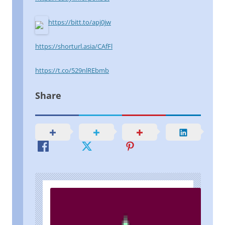
https://bitt.to/apj0jw
https://shorturl.asia/CAfFl
https://t.co/529nlREbmb
Share