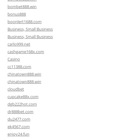
bombet888.win
bonus888
boonlert1688.com
Business, Small Business
Business, Small Business
carlo999.net
cashgame168x.com
Casino
cc11388.com
chinatown888.win
chinatown888.win
cloudbet
cupcake88x.com
dgb222hot.com
dr888bet.com
du2477.com
ek4567.com
enjoy24.fun