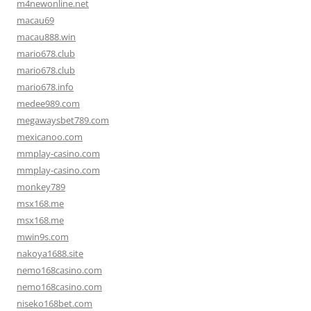
m4newonline.net
macau69
macau888.win
mario678.club
mario678.club
mario678.info
medee989.com
megawaysbet789.com
mexicanoo.com
mmplay-casino.com
mmplay-casino.com
monkey789
msx168.me
msx168.me
mwin9s.com
nakoya1688.site
nemo168casino.com
nemo168casino.com
niseko168bet.com