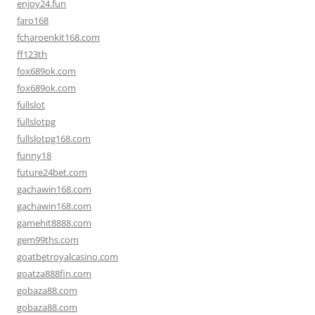
enjoy24.fun
faro168
fcharoenkit168.com
ff123th
fox689ok.com
fox689ok.com
fullslot
fullslotpg
fullslotpg168.com
funny18
future24bet.com
gachawin168.com
gachawin168.com
gamehit8888.com
gem99ths.com
goatbetroyalcasino.com
goatza888fin.com
gobaza88.com
gobaza88.com