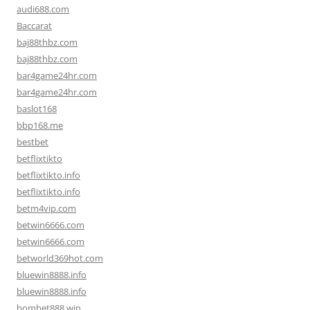
audi688.com
Baccarat
baj88thbz.com
baj88thbz.com
bar4game24hr.com
bar4game24hr.com
baslot168
bbp168.me
bestbet
betflixtikto
betflixtikto.info
betflixtikto.info
betm4vip.com
betwin6666.com
betwin6666.com
betworld369hot.com
bluewin8888.info
bluewin8888.info
bombet888.win