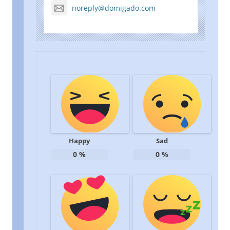
noreply@domigado.com
Happy
Sad
0
%
0
%