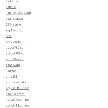
8lots.me
918Kiss
918kiss เข้าสู่ระบบ
918kissauto
918kissme
9kpluss.com
ABA
ABAGroup2
abbet789.com
acebet789.com
adm789.info
allbet24hr
alot666
amb888
ambnovabet.com
argus16888.com
asb9999.com
askwin88.online
askwin88.online