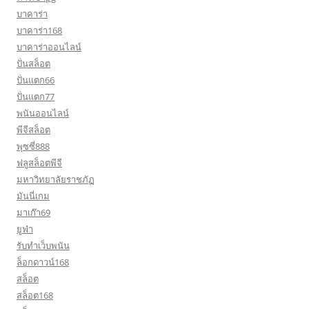
บาคาร่า
บาคาร่า168
บาคาร่าออนไลน์
ปั่นสล็อต
ปั่นแตก66
ปั่นแตก77
พนันออนไลน์
พีจีสล็อต
พุซซี่888
ฟลูสล็อตพีจี
มหาวิทยาลัยราชภัฏ
มันนี่เกม
มาเก๊า69
ยูฟ่า
รับทำเว็บพนัน
ล็อกดาวน์168
สล็อต
สล็อต168