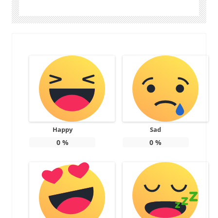
Happy
Sad
0
%
0
%