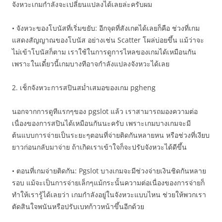
จังหวะเกมกำลังจะเปลี่ยนแปลงได้เลยล่ะครับผม
• จังหวะของโบนัสที่เริ่มขยับ: อีกจุดที่สังเกตได้เลยก็คือ ช่วงที่เกม
แสดงสัญญาณของโบนัส อย่างเช่น Scatter โผล่บ่อยขึ้น แม้ว่าจะ
ไม่เข้าโบนัสก็ตาม เราใช้ในการดูการไหลของเกมได้เหมือนกัน
เพราะในเดี๋ยวนี้เกมบางทีอาจกำลังแปลงจังหวะได้เลย
2. เช็กจังหวะการสปินสม่ำเสมอของเกม pgheng
นอกจากการดูทีแรกๆของ pgslot แล้ว เราสามารถมองความต่อ
เนื่องของการสปินได้เหมือนกันนะครับ เพราะเกมบางเกมจะมี
ต้นแบบการจ่ายเป็นระยะๆตอนที่จ่ายติดกันหลายหน หรือช่วงที่เงียบ
ยาวก่อนกลับมาจ่าย ถ้าเกิดเราเข้าใจก็จะปรับจังหวะได้ดีขึ้น
• ตอนที่เกมจ่ายติดกัน: Pgslot บางเกมจะมีช่วงจ่ายเงินชิดกันหลาย
รอบ แม้จะเป็นการจ่ายเล็กๆแม้กระนั้นความต่อเนื่องของการจ่ายก็
ทำให้เรารู้ได้เลยว่า เกมกำลังอยู่ในจังหวะแบบไหน ช่วยให้พวกเรา
ตัดสินใจพนันหรือปรับเบทก้าวหน้าขึ้นอีกด้วย