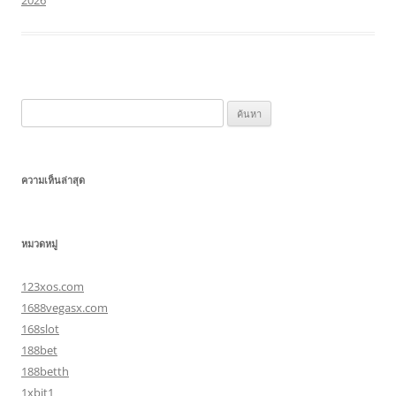
2026
ค้นหา
สำหรับ:
ความเห็นล่าสุด
หมวดหมู่
123xos.com
1688vegasx.com
168slot
188bet
188betth
1xbit1