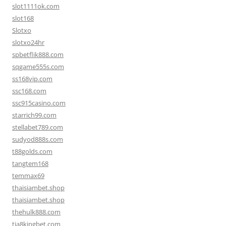
slot1111ok.com
slot168
Slotxo
slotxo24hr
spbetflik888.com
sqgame555s.com
ss168vip.com
ssc168.com
ssc915casino.com
starrich99.com
stellabet789.com
sudyod888s.com
t88golds.com
tangtem168
temmax69
thaisiambet.shop
thaisiambet.shop
thehulk888.com
tia8kingbet.com