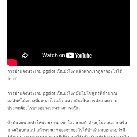
การอ่านจังหวะเกม pgslot เป็นยังไง? แล้วพวกเราดูจากอะไรได้
บ้าง?
การอ่านจังหวะเกม pgslot เป็นยังไง? มันไม่ใช่สูตรที่คำนวณ
ผลลัพธ์ได้อย่างที่ผมบอกไว้แล้ว แต่ว่ามันเป็นการสังเกตความ
ประพฤติอะไรบางอย่างระหว่างการสปิน
ซึ่งมันจะช่วยทำให้พวกเราพอเข้าใจว่าเกมกำลังอยู่ในตอนจ่ายหรือ
ช่วงเงียบกันแน่ แล้วพวกเรามองจากอะไรได้บ้าง? ผมบอกเลยว่ามี