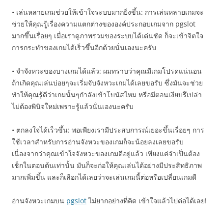
• เล่นหลายเกมช่วยให้เข้าใจระบบมากยิ่งขึ้น: การเล่นหลายเกมจะ
ช่วยให้คุณรู้เรื่องความแตกต่างขององค์ประกอบเกมจาก pgslot
มากขึ้นเรื่อยๆ เมื่อเราดูภาพรวมของระบบได้เด่นชัด ก็จะเข้าจิตใจ
การกระทำของเกมได้เร็วขึ้นอีกด้วยนั่นเองนะครับ
• จำจังหวะของบางเกมได้แล้ว: ผมทราบว่าคุณมีเกมโปรดแน่นอน
ถ้าเกิดคุณเล่นบ่อยๆจะเริ่มจับจังหวะเกมได้เลยขอรับ ซึ่งมันจะช่วย
ทำให้คุณรู้ดีว่าเกมนั้นๆกำลังเข้าโบนัสไหม หรือมีตอนเงียบรึเปล่า
ไม่ต้องพินิจใหม่เพราะรู้แล้วนั่นเองนะครับ
• ตกลงใจได้เร็วขึ้น: พอเพียงเรามีประสบการณ์เยอะขึ้นเรื่อยๆ การ
ใช้เวลาสำหรับการอ่านจังหวะของเกมก็จะน้อยลงเลยขอรับ
เนื่องจากว่าคุณเข้าใจจังหวะของเกมดีอยู่แล้ว เพียงแค่จำเป็นต้อง
เช็กในตอนต้นเท่านั้น มันก็จะก่อให้คุณเล่นได้อย่างมีประสิทธิภาพ
มากเพิ่มขึ้น และก็เลือกได้เลยว่าจะเล่นเกมนี้ต่อหรือเปลี่ยนเกมดี
อ่านจังหวะเกมบน
pgslot
ไม่ยากอย่างที่คิด เข้าใจแล้วไปต่อได้เลย!