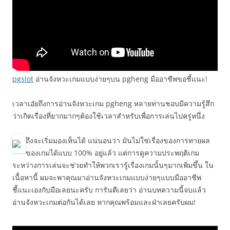
pgslot
อ่านจังหวะเกมแบบง่ายๆบน pgheng มืออาชีพขอชี้แนะ!
เวลาเอ๋ยถึงการอ่านจังหวะเกม pgheng หลายท่านชอบมีความรู้สึก
ว่าเกิดเรื่องที่ยากมากๆต้องใช้เวลาสำหรับเพื่อการเล่นไปครู่หนึ่ง
ถึงจะเริ่มมองเห็นได้ แน่นอนว่า มันไม่ใช่เรื่องของการทายผล
ของเกมได้แบบ 100% อยู่แล้ว แต่การดูความประพฤติเกม
ระหว่างการเล่นจะช่วยทำให้พวกเรารู้เรื่องเกมนั้นๆมากเพิ่มขึ้น ใน
เนื้อหานี้ ผมจะพาคุณมาอ่านจังหวะเกมแบบง่ายๆแบบมืออาชีพ
ชี้แนะเองกับมือเลยนะครับ การันตีเลยว่า อ่านบทความนี้จบแล้ว
อ่านจังหวะเกมต่อกันได้เลย หากคุณพร้อมและฝ่าเลยครับผม!