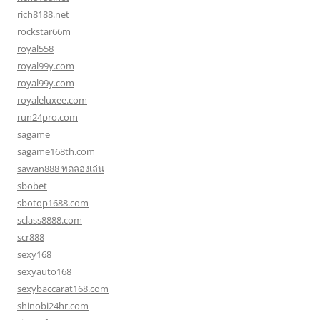
rich8188.net
rockstar66m
royal558
royal99y.com
royal99y.com
royaleluxee.com
run24pro.com
sagame
sagame168th.com
sawan888 ทดลองเล่น
sbobet
sbotop1688.com
sclass8888.com
scr888
sexy168
sexyauto168
sexybaccarat168.com
shinobi24hr.com