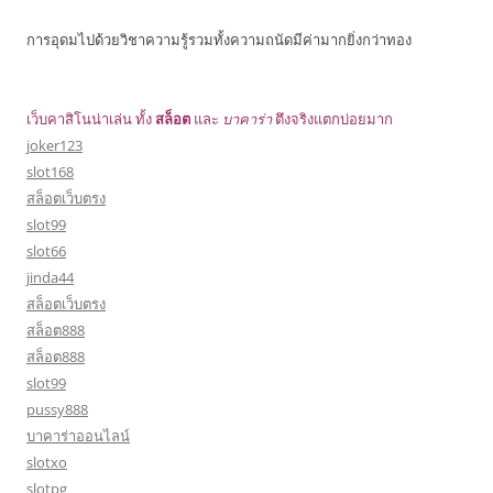
การอุดมไปด้วยวิชาความรู้รวมทั้งความถนัดมีค่ามากยิ่งกว่าทอง
เว็บคาสิโนน่าเล่น ทั้ง
สล็อต
และ
บาคาร่า
ตึงจริงแตกบ่อยมาก
joker123
slot168
สล็อตเว็บตรง
slot99
slot66
jinda44
สล็อตเว็บตรง
สล็อต888
สล็อต888
slot99
pussy888
บาคาร่าออนไลน์
slotxo
slotpg