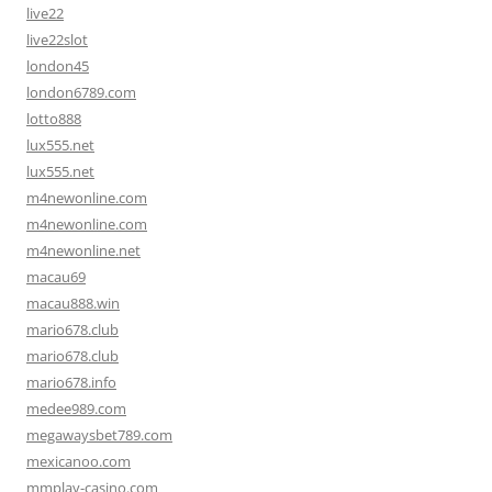
live22
live22slot
london45
london6789.com
lotto888
lux555.net
lux555.net
m4newonline.com
m4newonline.com
m4newonline.net
macau69
macau888.win
mario678.club
mario678.club
mario678.info
medee989.com
megawaysbet789.com
mexicanoo.com
mmplay-casino.com