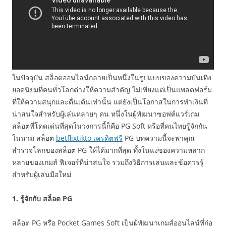
ในปัจจุบัน สล็อตออนไลน์กลายเป็นหนึ่งในรูปแบบของความบันเทิง
ยอดนิยมที่คนทั่วโลกต่างให้ความสำคัญ ไม่เพียงแต่เป็นแพลตฟอร์ม
ที่ให้ความสนุกและตื่นเต้นเท่านั้น แต่ยังเป็นโอกาสในการทำเงินที่
น่าสนใจสำหรับผู้เล่นหลายๆ คน หนึ่งในผู้พัฒนาซอฟต์แวร์เกม
สล็อตที่โดดเด่นที่สุดในวงการนี้ก็คือ PG Soft หรือที่คนไทยรู้จักกัน
ในนาม สล็อต
betflixtikto เครดิตฟรี
PG บทความนี้จะพาคุณ
สำรวจโลกของสล็อต PG ให้ได้มากที่สุด ทั้งในแง่ของความหลาก
หลายของเกมส์ ฟีเจอร์ที่น่าสนใจ รวมถึงวิธีการเล่นและข้อควรรู้
สำหรับผู้เล่นมือใหม่
1. รู้จักกับ สล็อต PG
สล็อต PG หรือ Pocket Games Soft เป็นผู้พัฒนาเกมส์ออนไลน์ที่ก่อ