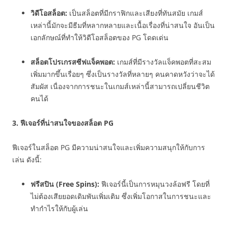
วิดีโอสล็อต:
เป็นสล็อตที่มีกราฟิกและเสียงที่ทันสมัย เกมส์
เหล่านี้มักจะมีธีมที่หลากหลายและเนื้อเรื่องที่น่าสนใจ อันเป็น
เอกลักษณ์ที่ทำให้วิดีโอสล็อตของ PG โดดเด่น
สล็อตโปรเกรสซีฟแจ็คพอต:
เกมส์ที่มีรางวัลแจ็คพอตที่สะสม
เพิ่มมากขึ้นเรื่อยๆ ซึ่งเป็นรางวัลที่หลายๆ คนคาดหวังว่าจะได้
สัมผัส เนื่องจากการชนะในเกมส์เหล่านี้สามารถเปลี่ยนชีวิต
คนได้
3. ฟีเจอร์ที่น่าสนใจของสล็อต PG
ฟีเจอร์ในสล็อต PG มีความน่าสนใจและเพิ่มความสนุกให้กับการ
เล่น ดังนี้:
ฟรีสปิน (Free Spins):
ฟีเจอร์นี้เป็นการหมุนวงล้อฟรี โดยที่
ไม่ต้องเสียยอดเดิมพันเพิ่มเติม ซึ่งเพิ่มโอกาสในการชนะและ
ทำกำไรให้กับผู้เล่น