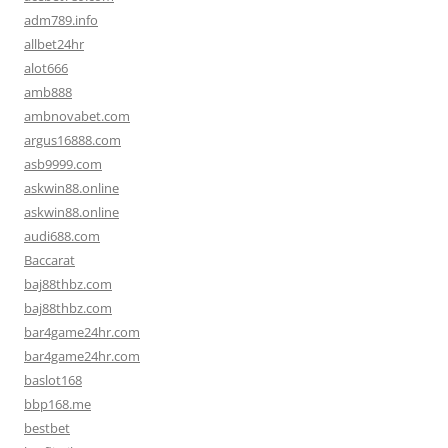
adm789.info
allbet24hr
alot666
amb888
ambnovabet.com
argus16888.com
asb9999.com
askwin88.online
askwin88.online
audi688.com
Baccarat
baj88thbz.com
baj88thbz.com
bar4game24hr.com
bar4game24hr.com
baslot168
bbp168.me
bestbet