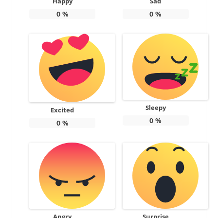
Happy
Sad
0
%
0
%
Sleepy
Excited
0
%
0
%
Angry
Surprise