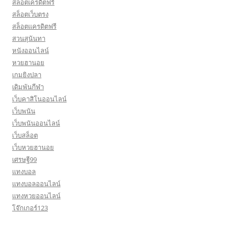
สล็อตเครดิตฟรี
สล็อตเว็บตรง
สล็อตเเครดิตฟรี
สวนสุนันทา
หนังออนไลน์
หวยฮานอย
เกมยิงปลา
เดิมพันกีฬา
เว็บคาสิโนออนไลน์
เว็บพนัน
เว็บพนันออนไลน์
เว็บสล็อต
เว็บหวยฮานอย
เศรษฐี99
แทงบอล
แทงบอลออนไลน์
แทงหวยออนไลน์
โจ๊กเกอร์123