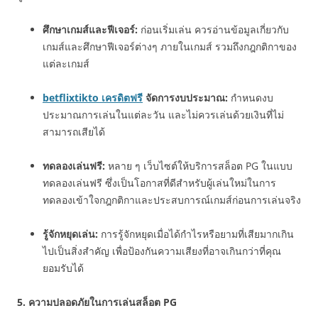
ศึกษาเกมส์และฟีเจอร์:
ก่อนเริ่มเล่น ควรอ่านข้อมูลเกี่ยวกับ
เกมส์และศึกษาฟีเจอร์ต่างๆ ภายในเกมส์ รวมถึงกฎกติกาของ
แต่ละเกมส์
betflixtikto เครดิตฟรี
จัดการงบประมาณ:
กำหนดงบ
ประมาณการเล่นในแต่ละวัน และไม่ควรเล่นด้วยเงินที่ไม่
สามารถเสียได้
ทดลองเล่นฟรี:
หลาย ๆ เว็บไซต์ให้บริการสล็อต PG ในแบบ
ทดลองเล่นฟรี ซึ่งเป็นโอกาสที่ดีสำหรับผู้เล่นใหม่ในการ
ทดลองเข้าใจกฎกติกาและประสบการณ์เกมส์ก่อนการเล่นจริง
รู้จักหยุดเล่น:
การรู้จักหยุดเมื่อได้กำไรหรือยามที่เสียมากเกิน
ไปเป็นสิ่งสำคัญ เพื่อป้องกันความเสียงที่อาจเกินกว่าที่คุณ
ยอมรับได้
5. ความปลอดภัยในการเล่นสล็อต PG