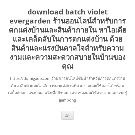
download batch violet
evergarden ร้านออนไลน์สำหรับการ
ตกแต่งบ้านและสินค้าภายใน หาไอเดีย
และเคล็ดลับในการตกแต่งบ้าน ด้วย
สินค้าและแรงบันดาลใจสำหรับความ
งามและความสะดวกสบายในบ้านของ
คุณ
https://domigado.com ร้านค้าออนไลน์ชั้นนำสำหรับการตกแต่งบ้าน
ค้นหาสินค้าและไอเดียการตกแต่งบ้านที่สวยงามและใช้สอยได้ พร้อม
เคล็ดลับและแรงบันดาลใจเพื่อบ้านและสวนของคุณให้สวยงามและน่าอยู่
jjampong
ข้าม
เมนู
ไป
ยัง
เนื้อหา