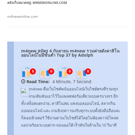
คลังเก็บหมวดหมู่:
M4NEWONLINE.COM
m4newonline.com
m4new สมัคร 4 กันยายน m4new รวมค่ายดังคาสิโน
ออนไลน์ไม่มีขั้นต่ำ Top 37 by Adolph
0
0
0
0
Read Time:
4 Minute, 7 Second
m4new คือเว็บไซต์พนันออนไลน์เว็บไซต์ตรงที่รวมทุก
เกมเดิมพันเอาไว้ในแพลตฟอร์มเดียวแบบครบวงจร อีก
ทั้ง สล็อตแตกง่าย, คาสิโนสด, แทงบอลออนไลน์, สลากกิน
แบ่งออนไลน์ และ เกมยิงปลา รองรับทุกระบบทั้งยังมือถือและ
ก็คอมพิวเตอร์ ใช้งานผ่านเว็บไซต์ได้โดยไม่ต้องดาวน์โหลด
แอป พร้อมระบบฝาก-ถอนออโต้ เร็วทันใจด้านใน 10 วินาที