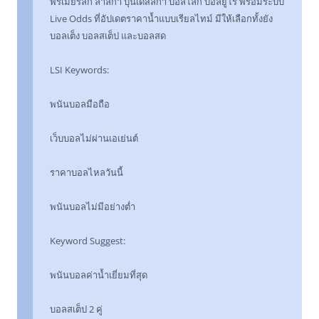
พรีเมียร์ลีก ลาลีกา บุนเดสลีกา บอลโลก บอลยูโร พร้อมระบบ
Live Odds ที่อัปเดตราคาน้ำแบบเรียลไทม์ มีให้เลือกทั้งยัง
บอลเต็ง บอลสเต็ป และบอลสด
LSI Keywords:
พนันบอลมือถือ
เว็บบอลไม่ผ่านเอเย่นต์
ราคาบอลไหลวันนี้
พนันบอลไม่มีอย่างต่ำ
Keyword Suggest:
พนันบอลค่าน้ำเยี่ยมที่สุด
บอลสเต็ป 2 คู่