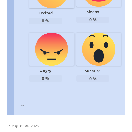
Sleepy
Excited
0
%
0
%
Angry
Surprise
0
%
0
%
…
25 พฤษภาคม 2025