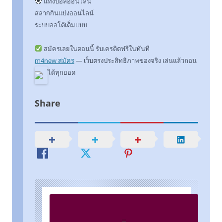
แทงบอลออนไลน์
สลากกินแบ่งออนไลน์
ระบบออโต้เต็มแบบ
สมัครเลยในตอนนี้ รับเครดิตฟรีในทันที
m4new สมัคร
— เว็บตรงประสิทธิภาพของจริง เล่นแล้วถอน
ได้ทุกยอด
Share