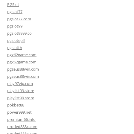
PGSlot
pgslot77
pgslot77.com
pgslot99
pgslot9999.co
pgslotgolf
pgslotth
pgx62game.com
pgx62game.com
pgzeus88win.com
pgzeus88win.com
play97vip.com
playlist99.store
playlist99.store
pokbet88
power999.net
premium66.info
proded888x.com
proded888x.com