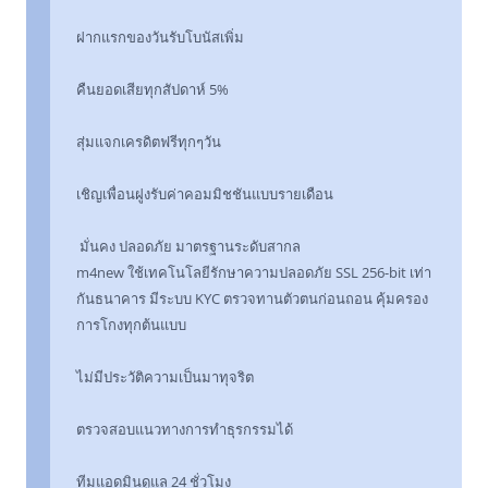
ฝากแรกของวันรับโบนัสเพิ่ม
คืนยอดเสียทุกสัปดาห์ 5%
สุ่มแจกเครดิตฟรีทุกๆวัน
เชิญเพื่อนฝูงรับค่าคอมมิชชันแบบรายเดือน
️ มั่นคง ปลอดภัย มาตรฐานระดับสากล
m4new ใช้เทคโนโลยีรักษาความปลอดภัย SSL 256-bit เท่า
กันธนาคาร มีระบบ KYC ตรวจทานตัวตนก่อนถอน คุ้มครอง
การโกงทุกต้นแบบ
ไม่มีประวัติความเป็นมาทุจริต
ตรวจสอบแนวทางการทำธุรกรรมได้
ทีมแอดมินดูแล 24 ชั่วโมง