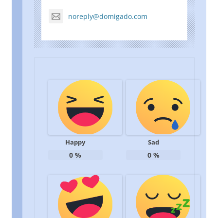
noreply@domigado.com
Happy
Sad
0
%
0
%