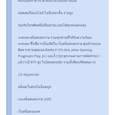
พนันบอลราคาน้ำดี พนันได้ไม่มีอย่างน้อย
ลอตเตอรี่ออนไลน์ ไม่มีเลขกลั้น จ่ายสูง
รองรับโทรศัพท์มือถือทุกรุ่น เล่นได้ทุกหนทุกแห่ง
m4new สล็อตแตกง่าย รวมทุกค่ายที่ได้รับความนิยม
m4new ขึ้นชื่อว่าเป็นเลิศใน เว็บสล็อตแตกง่าย ศูนย์รวมเกม
ฮิตจากค่ายสุดยอด ดังเช่นว่า PG Slot, Joker Gaming,
Pragmatic Play, JILI และก็ CQ9 ทุกเกมผ่านการคัดสรรมา
แล้วว่ามี RTP สูง โบนัสแตกหนัก รวมทั้งฟีพบร์พิเศษมาก
LSI Keywords:
สล็อตเว็บตรงไม่ล็อคยูส
เกมสล็อตแตกง่าย 2025
เว็บสล็อตวอเลท