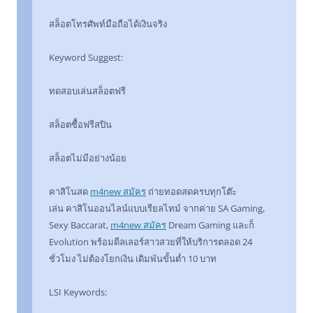
สล็อตโทรศัพท์มือถือได้เงินจริง
Keyword Suggest:
ทดสอบเล่นสล็อตฟรี
สล็อตซื้อฟรีสปิน
สล็อตไม่มีอย่างน้อย
คาสิโนสด
m4new สมัคร
ถ่ายทอดสดครบทุกโต๊ะ
เล่น คาสิโนออนไลน์แบบเรียลไทม์ จากค่าย SA Gaming,
Sexy Baccarat,
m4new สมัคร
Dream Gaming และก็
Evolution พร้อมดีลเลอร์สาวสวยที่ให้บริการตลอด 24
ชั่วโมง ไม่ต้องโยกเงิน เดิมพันขั้นต่ำ 10 บาท
LSI Keywords: