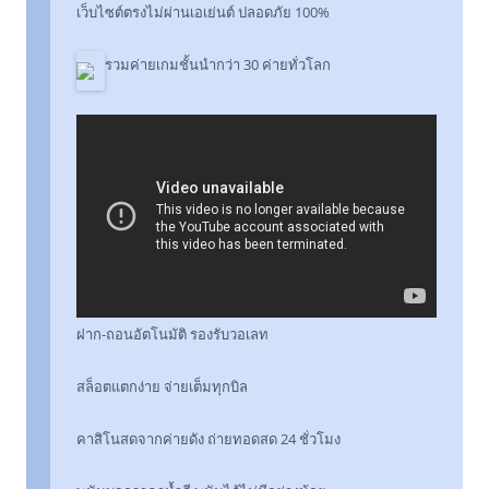
เว็บไซต์ตรงไม่ผ่านเอเย่นต์ ปลอดภัย 100%
รวมค่ายเกมชั้นนำกว่า 30 ค่ายทั่วโลก
ฝาก-ถอนอัตโนมัติ รองรับวอเลท
สล็อตแตกง่าย จ่ายเต็มทุกบิล
คาสิโนสดจากค่ายดัง ถ่ายทอดสด 24 ชั่วโมง