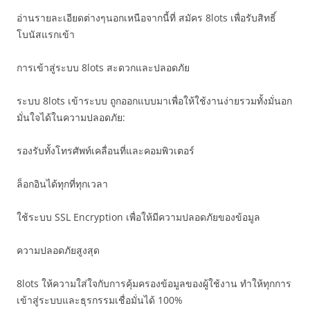
อ่านรายละเอียดต่างๆนอกเหนือจากนี้ที่ สมัคร 8lots เพื่อรับสิทธิ์
โบนัสแรกเข้า
การเข้าสู่ระบบ 8lots สะดวกและปลอดภัย
ระบบ 8lots เข้าระบบ ถูกออกแบบมาเพื่อให้ใช้งานง่ายรวมทั้งมั่นอก
มั่นใจได้ในความปลอดภัย:
รองรับทั้งโทรศัพท์เคลื่อนที่และคอมพิวเตอร์
ล็อกอินได้ทุกที่ทุกเวลา
ใช้ระบบ SSL Encryption เพื่อให้มีความปลอดภัยของข้อมูล
ความปลอดภัยสูงสุด
8lots ให้ความใส่ใจกับการคุ้มครองข้อมูลของผู้ใช้งาน ทำให้ทุกการ
เข้าสู่ระบบและธุรกรรมเชื่อมั่นได้ 100%