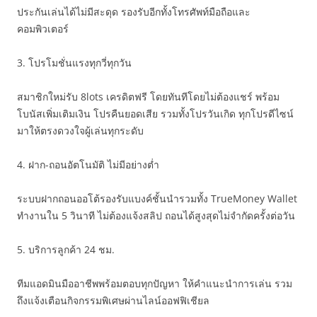
ประกันเล่นได้ไม่มีสะดุด รองรับอีกทั้งโทรศัพท์มือถือและ
คอมพิวเตอร์
3. โปรโมชั่นแรงทุกวี่ทุกวัน
สมาชิกใหม่รับ 8lots เครดิตฟรี โดยทันทีโดยไม่ต้องแชร์ พร้อม
โบนัสเพิ่มเติมเงิน โปรคืนยอดเสีย รวมทั้งโปรวันเกิด ทุกโปรดีไซน์
มาให้ตรงดวงใจผู้เล่นทุกระดับ
4. ฝาก-ถอนอัตโนมัติ ไม่มีอย่างต่ำ
ระบบฝากถอนออโต้รองรับแบงค์ชั้นนำรวมทั้ง TrueMoney Wallet
ทำงานใน 5 วินาที ไม่ต้องแจ้งสลิป ถอนได้สูงสุดไม่จำกัดครั้งต่อวัน
5. บริการลูกค้า 24 ชม.
ทีมแอดมินมืออาชีพพร้อมตอบทุกปัญหา ให้คำแนะนำการเล่น รวม
ถึงแจ้งเตือนกิจกรรมพิเศษผ่านไลน์ออฟฟิเชียล