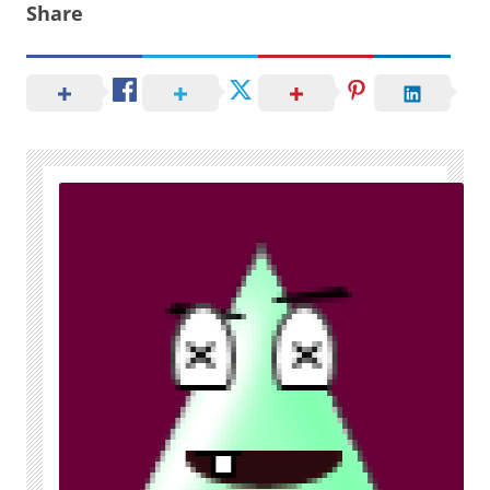
Share