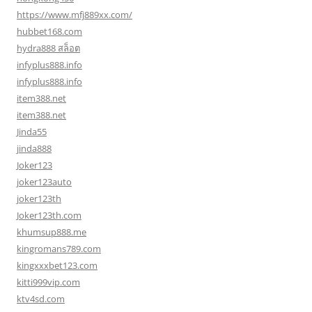
https://www.mfj889xx.com/
hubbet168.com
hydra888 สล็อต
infyplus888.info
infyplus888.info
item388.net
item388.net
Jinda55
jinda888
Joker123
joker123auto
joker123th
Joker123th.com
khumsup888.me
kingromans789.com
kingxxxbet123.com
kitti999vip.com
ktv4sd.com