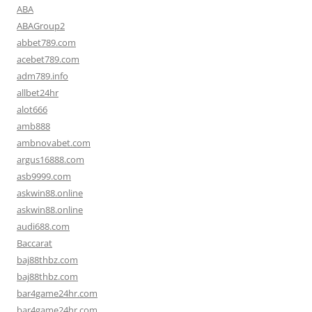
ABA
ABAGroup2
abbet789.com
acebet789.com
adm789.info
allbet24hr
alot666
amb888
ambnovabet.com
argus16888.com
asb9999.com
askwin88.online
askwin88.online
audi688.com
Baccarat
baj88thbz.com
baj88thbz.com
bar4game24hr.com
bar4game24hr.com