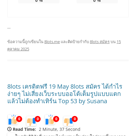
0
%
0
%
…
ข้อความนี้ถูกเขียนใน
8lots.me
และติดป้ายกำกับ
8lots สมัคร
บน
15
ตุลาคม 2025
8lots เครดิตฟรี 19 May 8lots สมัคร ได้กำไร
ง่ายๆ ไม่เสี่ยงเว็บระบบออโต้เต็มรูปแบบแตก
แล้วไม่ต้องทำเทิร์น Top 53 by Susana
0
0
0
0
Read Time:
2 Minute, 37 Second