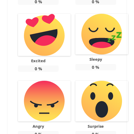
0
%
0
%
Sleepy
Excited
0
%
0
%
Angry
Surprise