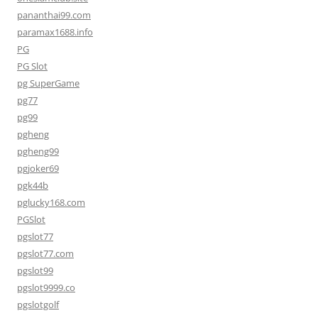
pananthai99.com
paramax1688.info
PG
PG Slot
pg SuperGame
pg77
pg99
pgheng
pgheng99
pgjoker69
pgk44b
pglucky168.com
PGSlot
pgslot77
pgslot77.com
pgslot99
pgslot9999.co
pgslotgolf