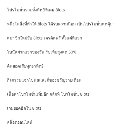
โปรโมชั่นรวมทั้งสิทธิพิเศษ 8lots
หนึ่งในสิ่งที่ทำให้ 8lots ได้รับความนิยม เป็นโปรโมชั่นสุดคุ้ม:
สมาชิกใหม่รับ 8lots เครดิตฟรี ตั้งแต่ทีแรก
โบนัสฝากแรกของวัน รับเพิ่มสูงสุด 50%
คืนยอดเสียทุกอาทิตย์
กิจกรรมแจกโบนัสและก็ของขวัญรายเดือน
เนื้อหาโปรโมชั่นเพิ่มอีก คลิกที่ โปรโมชั่น 8lots
เกมยอดฮิตใน 8lots
สล็อตออนไลน์