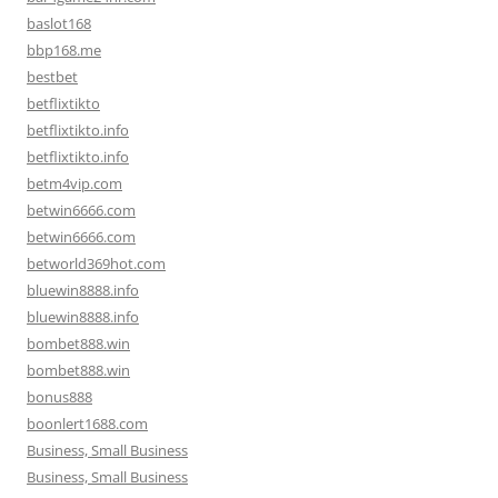
baslot168
bbp168.me
bestbet
betflixtikto
betflixtikto.info
betflixtikto.info
betm4vip.com
betwin6666.com
betwin6666.com
betworld369hot.com
bluewin8888.info
bluewin8888.info
bombet888.win
bombet888.win
bonus888
boonlert1688.com
Business, Small Business
Business, Small Business