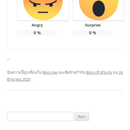
Angry
Surprise
0
%
0
%
…
ข้อความนี้ถูกเขียนใน
8lots.me
และติดป้ายกำกับ
8lots เข้าสู่ระบบ
บน
24
มิถุนายน 2025
ค้นหา
สำหรับ: