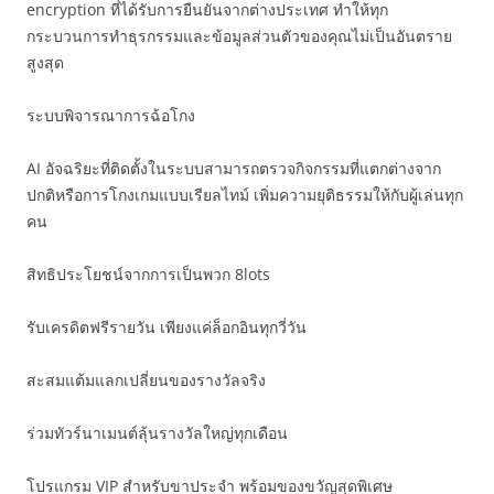
encryption ที่ได้รับการยืนยันจากต่างประเทศ ทำให้ทุก
กระบวนการทำธุรกรรมและข้อมูลส่วนตัวของคุณไม่เป็นอันตราย
สูงสุด
ระบบพิจารณาการฉ้อโกง
AI อัจฉริยะที่ติดตั้งในระบบสามารถตรวจกิจกรรมที่แตกต่างจาก
ปกติหรือการโกงเกมแบบเรียลไทม์ เพิ่มความยุติธรรมให้กับผู้เล่นทุก
คน
สิทธิประโยชน์จากการเป็นพวก 8lots
รับเครดิตฟรีรายวัน เพียงแค่ล็อกอินทุกวี่วัน
สะสมแต้มแลกเปลี่ยนของรางวัลจริง
ร่วมทัวร์นาเมนต์ลุ้นรางวัลใหญ่ทุกเดือน
โปรแกรม VIP สำหรับขาประจำ พร้อมของขวัญสุดพิเศษ