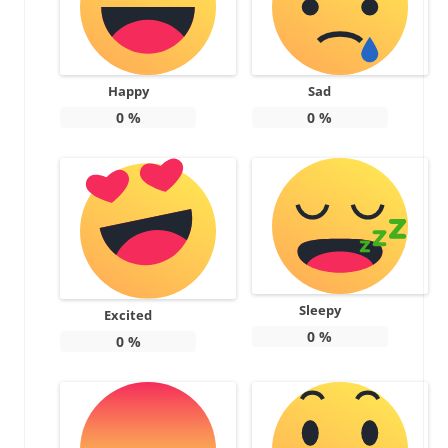
Happy
Sad
0
%
0
%
Sleepy
Excited
0
%
0
%