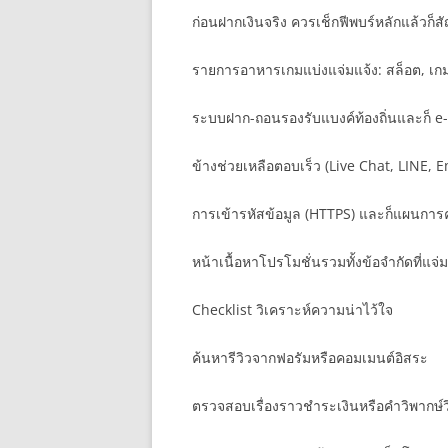
ก่อนฝากเงินจริง ควรเช็กฟีพบร์หลักแล้ว
รายการอาหารเกมแบ่งแจ่มแจ้ง: สล็อต, เกม
ระบบฝาก-ถอนรองรับแบงค์ท้องถิ่นและก็ e-
ข้างช่วยเหลือตอบเร็ว (Live Chat, LINE, E
การเข้ารหัสข้อมูล (HTTPS) และก็แผนการ
หน้าเนื้อหาโปรโมชั่นรวมทั้งข้อจำกัดที่แจ่
Checklist วิเคราะห์ความน่าไว้ใจ
ค้นหารีวิวจากฟอรัมหรือคอมเมนต์อิสระ
ตรวจสอบเรื่องราวชำระเงินหรือคำวิพากษ์ว