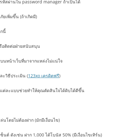
เก็บรหัสผ่านใน password manager ถ้าเป็นได้
เพิ่มขึ้น (ถ้าเกิดมี)
นี้
หรือติดต่อฝ่ายสนับสนุน
ูลบนหน้าเว็บที่มาจากแหล่งไม่แน่ใจ
ละวิธีประเมิน (
123xo เครดิตฟรี
)
ต่ละแบบช่วยทำให้คุณตัดสินใจได้ดิบได้ดีขึ้น
ล่นโดยไม่ต้องฝาก (มักมีเงื่อนไข)
ต์ ดังเช่น ฝาก 1,000 ได้โบนัส 50% (มีเงื่อนไขเทิร์น)