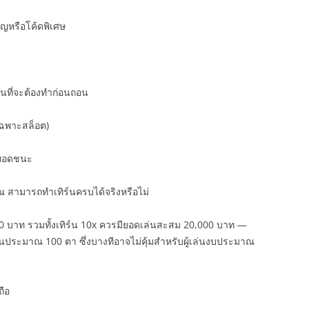
ญหรือโค้ดพิเศษ
ยนที่จะต้องทำก่อนถอน
ดเฉพาะสล็อต)
ดยอดชนะ
สามารถทำเทิร์นครบได้จริงหรือไม่
0 บาท รวมทั้งเทิร์น 10x ควรมียอดเล่นสะสม 20,000 บาท —
ล่นประมาณ 100 ตา ซึ่งบางทีอาจไม่คุ้มสำหรับผู้เล่นงบประมาณ
ถือ