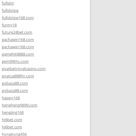
fullslot
fullslotpg
fullslotpg168.com
funny18
future24bet.com
gachawin168.com
gachawin168.com
gamehit8888.com
gem99ths.com
goatbetroyalcasino.com
goatza888fin.com
gobaza88.com
gobaza88.com
happy168
hengheng9899.com
hengjing168
hi6bet.com
hi6bet.com
hongkong456