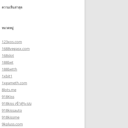
ความเห็นล่าสุด
หมวดหมู่
123xos.com
1688vegasx.com
168slot
188bet
188betth
1xbit1
1xgameth.com
8lots.me
918Kiss
918kiss เข้าสู่ระบบ
918kissauto
918kissme
9kpluss.com