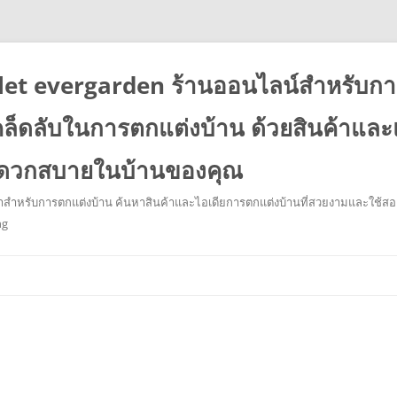
et evergarden ร้านออนไลน์สำหรับกา
ล็ดลับในการตกแต่งบ้าน ด้วยสินค้าแล
ดวกสบายในบ้านของคุณ
ำสำหรับการตกแต่งบ้าน ค้นหาสินค้าและไอเดียการตกแต่งบ้านที่สวยงามและใช้สอย
ng
ข้าม
ไป
ยัง
เนื้อหา