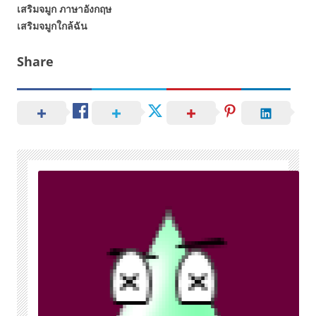
เสริมจมูก ภาษาอังกฤษ
เสริมจมูกใกล้ฉัน
Share