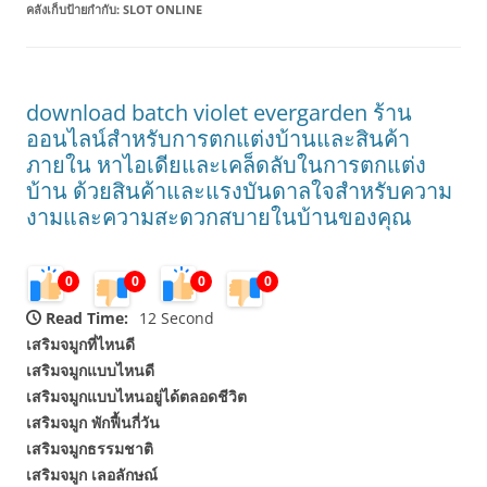
คลังเก็บป้ายกำกับ:
SLOT ONLINE
download batch violet evergarden ร้าน
ออนไลน์สำหรับการตกแต่งบ้านและสินค้า
ภายใน หาไอเดียและเคล็ดลับในการตกแต่ง
บ้าน ด้วยสินค้าและแรงบันดาลใจสำหรับความ
งามและความสะดวกสบายในบ้านของคุณ
0
0
0
0
Read Time:
12 Second
เสริมจมูกที่ไหนดี
เสริมจมูกแบบไหนดี
เสริมจมูกแบบไหนอยู่ได้ตลอดชีวิต
เสริมจมูก พักฟื้นกี่วัน
เสริมจมูกธรรมชาติ
เสริมจมูก เลอลักษณ์