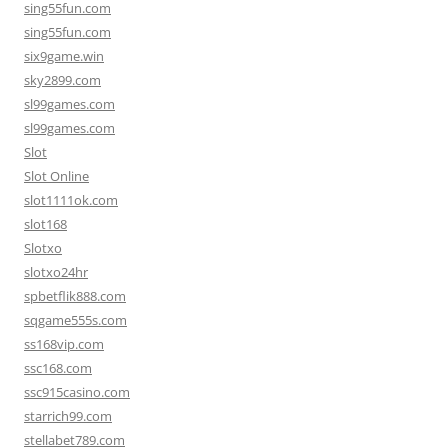
sing55fun.com
sing55fun.com
six9game.win
sky2899.com
sl99games.com
sl99games.com
Slot
Slot Online
slot1111ok.com
slot168
Slotxo
slotxo24hr
spbetflik888.com
sqgame555s.com
ss168vip.com
ssc168.com
ssc915casino.com
starrich99.com
stellabet789.com