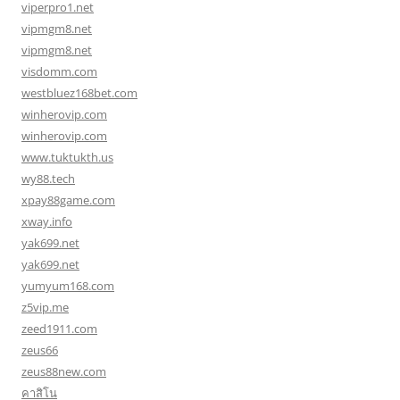
viperpro1.net
vipmgm8.net
vipmgm8.net
visdomm.com
westbluez168bet.com
winherovip.com
winherovip.com
www.tuktukth.us
wy88.tech
xpay88game.com
xway.info
yak699.net
yak699.net
yumyum168.com
z5vip.me
zeed1911.com
zeus66
zeus88new.com
คาสิโน