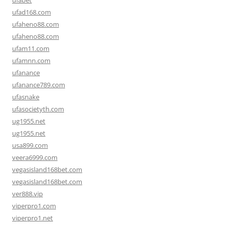
ufabet
ufad168.com
ufaheno88.com
ufaheno88.com
ufam11.com
ufamnn.com
ufanance
ufanance789.com
ufasnake
ufasocietyth.com
ug1955.net
ug1955.net
usa899.com
veera6999.com
vegasisland168bet.com
vegasisland168bet.com
ver888.vip
viperpro1.com
viperpro1.net