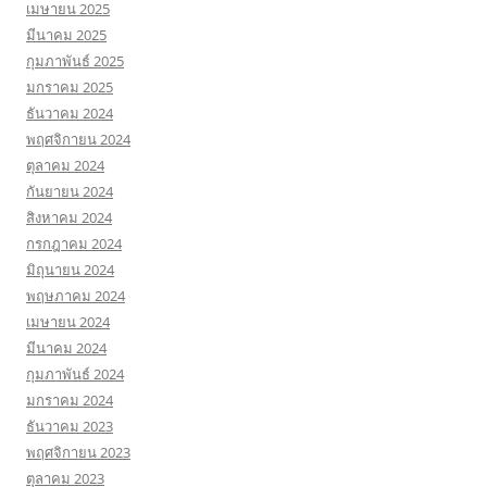
เมษายน 2025
มีนาคม 2025
กุมภาพันธ์ 2025
มกราคม 2025
ธันวาคม 2024
พฤศจิกายน 2024
ตุลาคม 2024
กันยายน 2024
สิงหาคม 2024
กรกฎาคม 2024
มิถุนายน 2024
พฤษภาคม 2024
เมษายน 2024
มีนาคม 2024
กุมภาพันธ์ 2024
มกราคม 2024
ธันวาคม 2023
พฤศจิกายน 2023
ตุลาคม 2023