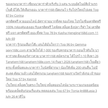
ของเกมบาคาร่า เซียนบาคาร่าตัวจริงรับ 3 แสน ระบบอัตโนมัติเจ้าแรก
เว็บดี มีโต๊ะให้เลือกเยอะ บาคาร่า168 เปิดเกมไว รับโปรใหญ่ไปเลย Top
87 by Corina
เครดิตฟรี หวยออนไลน์ อัตราจ่ายมากที่สุด ของไทย โปรโมชั่นเครดิตฟรี
100% กล่องสุ่มเฮงเฮง รับเครดิตฟรี ไลฟ์สด สล็อต ยิงปลา กีฬา ไพ่ เครดิต
ฟรี แจก เครดิตฟรี เยอะที่สุด Top 78 by Kasha Hengjing168d.com 11
July 69
บาคาร่า รู้ก่อนเลือกโต๊ะ เล่นได้มั่นใจกว่า Top 96 by Gemma
sexy168c.com สายวัดใจได้ 1,000 รองรับทุกธนาคาร ถอนเร็วทันใจ บา
คาร่าสด ดีลเลอร์สาวสวย บาคาร่า168 สมัครง่าย ได้โปรไว 10 สิงหา 26
Tangtem168 tangtem168e.com 14 กันยา 2026 tangtem168 เว็บเดียว
ครบ ทั้งสล็อตและบาคาร่า โบนัสพี่ฝากมา น้องให้เพิ่ม 200 เล่นลื่น ไม่มี
สะดุด คัดมาแล้ว เล่นได้ทุกเกม tangtem168 ของรางวัลกำลังรอ เจ้าของ
ใหม่ Top 57 by Kermit
เว็บใหญ่ สล็อตเว็บตรง เว็บใหญ่ สล็อตออนไลน์มาแรง รวมเกมยอดนิยม
พร้อมเคล็ดลับก่อนเริ่มเล่น ทดลองเล่น Top 67 by Tonja Jin888.asia 3
July 26 คาสิโน