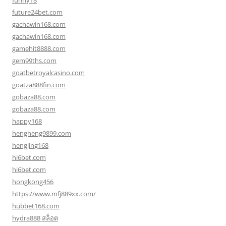
funny18
future24bet.com
gachawin168.com
gachawin168.com
gamehit8888.com
gem99ths.com
goatbetroyalcasino.com
goatza888fin.com
gobaza88.com
gobaza88.com
happy168
hengheng9899.com
hengjing168
hi6bet.com
hi6bet.com
hongkong456
https://www.mfj889xx.com/
hubbet168.com
hydra888 สล็อต