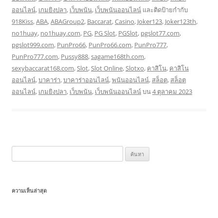
ออนไลน์
,
เกมยิงปลา
,
เว็บพนัน
,
เว็บพนันออนไลน์
และติดป้ายกำกับ
918Kiss
,
ABA
,
ABAGroup2
,
Baccarat
,
Casino
,
Joker123
,
Joker123th
,
no1huay
,
no1huay.com
,
PG
,
PG Slot
,
PGSlot
,
pgslot77.com
,
pgslot999.com
,
PunPro66
,
PunPro66.com
,
PunPro777
,
PunPro777.com
,
Pussy888
,
sagame168th.com
,
sexybaccarat168.com
,
Slot
,
Slot Online
,
Slotxo
,
คาสิโน
,
คาสิโน
ออนไลน์
,
บาคาร่า
,
บาคาร่าออนไลน์
,
พนันออนไลน์
,
สล็อต
,
สล็อต
ออนไลน์
,
เกมยิงปลา
,
เว็บพนัน
,
เว็บพนันออนไลน์
บน
4 ตุลาคม 2023
ค้นหา
สำหรับ:
ความเห็นล่าสุด