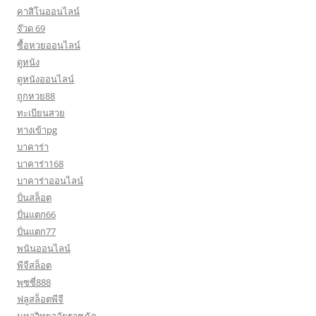
คาสิโนออนไลน์
จ๊วด 69
ซื้อหวยออนไลน์
ดูหนัง
ดูหนังออนไลน์
ถูกหวย88
ทะเบียนสวย
ทางเข้าpg
บาคาร่า
บาคาร่า168
บาคาร่าออนไลน์
ปั่นสล็อต
ปั่นแตก66
ปั่นแตก77
พนันออนไลน์
พีจีสล็อต
พุซซี่888
ฟลูสล็อตพีจี