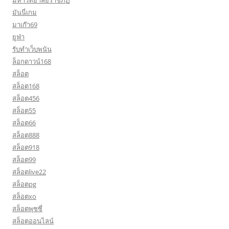
มหาวิทยาลัยราชภัฏ
มันนี่เกม
มาเก๊า69
ยูฟ่า
รับทำเว็บพนัน
ล็อกดาวน์168
สล็อต
สล็อต168
สล็อต456
สล็อต55
สล็อต66
สล็อต888
สล็อต918
สล็อต99
สล็อตlive22
สล็อตpg
สล็อตxo
สล็อตพุซซี่
สล็อตออนไลน์