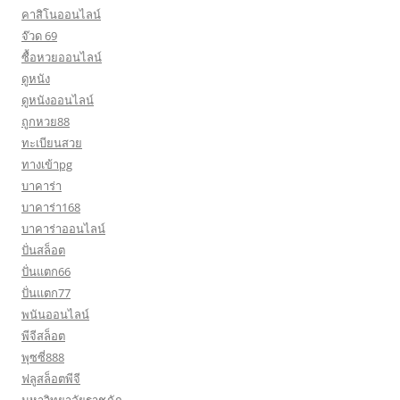
คาสิโนออนไลน์
จ๊วด 69
ซื้อหวยออนไลน์
ดูหนัง
ดูหนังออนไลน์
ถูกหวย88
ทะเบียนสวย
ทางเข้าpg
บาคาร่า
บาคาร่า168
บาคาร่าออนไลน์
ปั่นสล็อต
ปั่นแตก66
ปั่นแตก77
พนันออนไลน์
พีจีสล็อต
พุซซี่888
ฟลูสล็อตพีจี