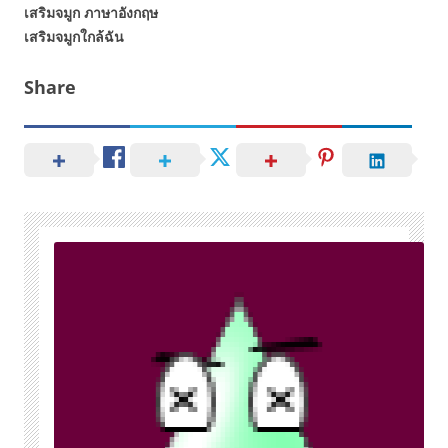
เสริมจมูก ภาษาอังกฤษ
เสริมจมูกใกล้ฉัน
Share