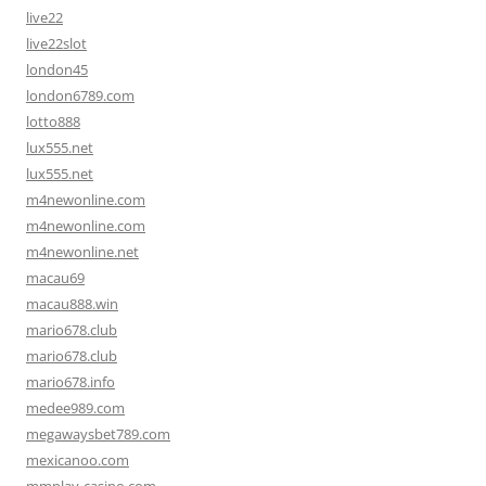
live22
live22slot
london45
london6789.com
lotto888
lux555.net
lux555.net
m4newonline.com
m4newonline.com
m4newonline.net
macau69
macau888.win
mario678.club
mario678.club
mario678.info
medee989.com
megawaysbet789.com
mexicanoo.com