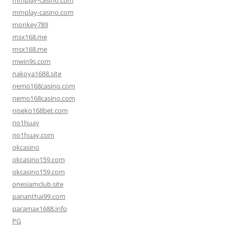
mmplay-casino.com
mmplay-casino.com
monkey789
msx168.me
msx168.me
mwin9s.com
nakoya1688.site
nemo168casino.com
nemo168casino.com
niseko168bet.com
no1huay
no1huay.com
okcasino
okcasino159.com
okcasino159.com
onesiamclub.site
pananthai99.com
paramax1688.info
PG