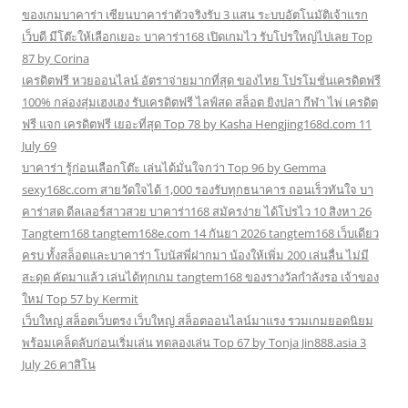
ของเกมบาคาร่า เซียนบาคาร่าตัวจริงรับ 3 แสน ระบบอัตโนมัติเจ้าแรก
เว็บดี มีโต๊ะให้เลือกเยอะ บาคาร่า168 เปิดเกมไว รับโปรใหญ่ไปเลย Top
87 by Corina
เครดิตฟรี หวยออนไลน์ อัตราจ่ายมากที่สุด ของไทย โปรโมชั่นเครดิตฟรี
100% กล่องสุ่มเฮงเฮง รับเครดิตฟรี ไลฟ์สด สล็อต ยิงปลา กีฬา ไพ่ เครดิต
ฟรี แจก เครดิตฟรี เยอะที่สุด Top 78 by Kasha Hengjing168d.com 11
July 69
บาคาร่า รู้ก่อนเลือกโต๊ะ เล่นได้มั่นใจกว่า Top 96 by Gemma
sexy168c.com สายวัดใจได้ 1,000 รองรับทุกธนาคาร ถอนเร็วทันใจ บา
คาร่าสด ดีลเลอร์สาวสวย บาคาร่า168 สมัครง่าย ได้โปรไว 10 สิงหา 26
Tangtem168 tangtem168e.com 14 กันยา 2026 tangtem168 เว็บเดียว
ครบ ทั้งสล็อตและบาคาร่า โบนัสพี่ฝากมา น้องให้เพิ่ม 200 เล่นลื่น ไม่มี
สะดุด คัดมาแล้ว เล่นได้ทุกเกม tangtem168 ของรางวัลกำลังรอ เจ้าของ
ใหม่ Top 57 by Kermit
เว็บใหญ่ สล็อตเว็บตรง เว็บใหญ่ สล็อตออนไลน์มาแรง รวมเกมยอดนิยม
พร้อมเคล็ดลับก่อนเริ่มเล่น ทดลองเล่น Top 67 by Tonja Jin888.asia 3
July 26 คาสิโน