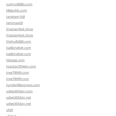
sudyod888s.com
t88golds.com
tangtem168
temmax69
thaisiambet.shop
thaisiambet.shop
thehulk888.com
tia8kingbet.com
tia8kingbet.com
tkbpgg.com
topstar359win.com
tree78999.com
tree78999.com
tunder88express.com
udee365day.com
udee365day.net
udee365day.net
ufa9