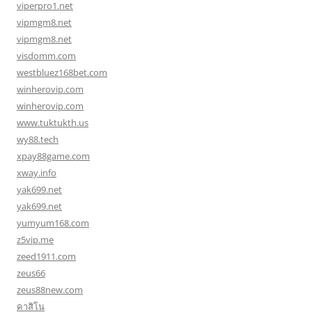
viperpro1.net
vipmgm8.net
vipmgm8.net
visdomm.com
westbluez168bet.com
winherovip.com
winherovip.com
www.tuktukth.us
wy88.tech
xpay88game.com
xway.info
yak699.net
yak699.net
yumyum168.com
z5vip.me
zeed1911.com
zeus66
zeus88new.com
คาสิโน