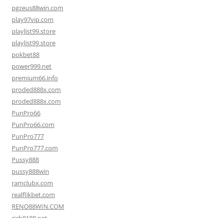
pgzeus88win.com
play97vip.com
playlist99.store
playlist99.store
pokbet88
power999.net
premium66.info
proded888x.com
proded888x.com
PunPro66
PunPro66.com
PunPro777
PunPro777.com
Pussy888
pussy888win
ramclubx.com
realflikbet.com
RENO88WIN.COM