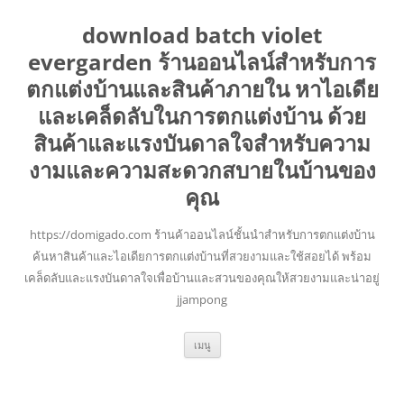
download batch violet
evergarden ร้านออนไลน์สำหรับการ
ตกแต่งบ้านและสินค้าภายใน หาไอเดีย
และเคล็ดลับในการตกแต่งบ้าน ด้วย
สินค้าและแรงบันดาลใจสำหรับความ
งามและความสะดวกสบายในบ้านของ
คุณ
https://domigado.com ร้านค้าออนไลน์ชั้นนำสำหรับการตกแต่งบ้าน
ค้นหาสินค้าและไอเดียการตกแต่งบ้านที่สวยงามและใช้สอยได้ พร้อม
เคล็ดลับและแรงบันดาลใจเพื่อบ้านและสวนของคุณให้สวยงามและน่าอยู่
jjampong
ข้าม
เมนู
ไป
ยัง
เนื้อหา