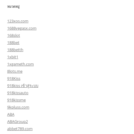
หมวดหมู่
123xos.com
1688vegasx.com
168slot
188bet
188betth
1xbit1
1xgameth.com
8lots.me
918Kiss
918kiss เข้าสู่ระบบ
918kissauto
918kissme
9kpluss.com
ABA
ABAGroup2
abbet789.com