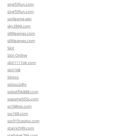
sing55fun.com
sing55fun.com
six9game.win
sky2899.com
sl99games.com
sl99games.com
Slot
Slot Online
slot1111ok.com
slot168
Slotxo
slotxo24hr
spbetflik888.com
sqgame555s.com
ss168vip.com
ssc168.com
ssc915casino.com
starrich99.com
stellabet789.com