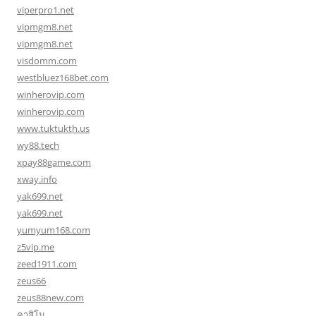
viperpro1.net
vipmgm8.net
vipmgm8.net
visdomm.com
westbluez168bet.com
winherovip.com
winherovip.com
www.tuktukth.us
wy88.tech
xpay88game.com
xway.info
yak699.net
yak699.net
yumyum168.com
z5vip.me
zeed1911.com
zeus66
zeus88new.com
คาสิโน