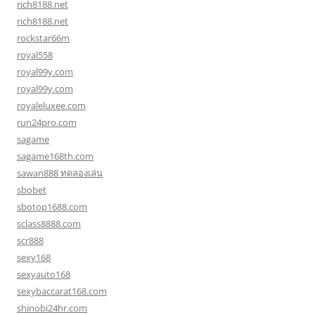
rich8188.net
rich8188.net
rockstar66m
royal558
royal99y.com
royal99y.com
royaleluxee.com
run24pro.com
sagame
sagame168th.com
sawan888 ทดลองเล่น
sbobet
sbotop1688.com
sclass8888.com
scr888
sexy168
sexyauto168
sexybaccarat168.com
shinobi24hr.com