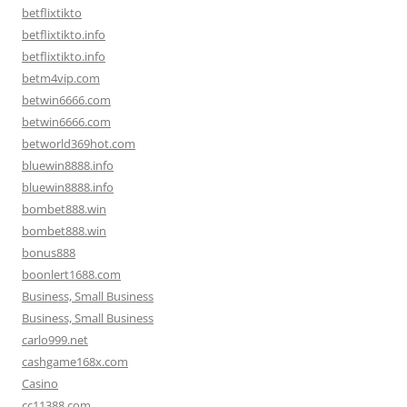
betflixtikto
betflixtikto.info
betflixtikto.info
betm4vip.com
betwin6666.com
betwin6666.com
betworld369hot.com
bluewin8888.info
bluewin8888.info
bombet888.win
bombet888.win
bonus888
boonlert1688.com
Business, Small Business
Business, Small Business
carlo999.net
cashgame168x.com
Casino
cc11388.com