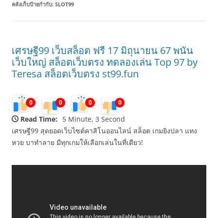
คลังเก็บป้ายกำกับ:
SLOT99
เศรษฐี99 เว็บสล็อต ฟรี 17 มิถุนายน 67 พนัน
เว็บใหญ่ สล็อตเว็บตรง ทดลองเล่น Top 97 by
Teresa สล็อตเว็บตรง st99.fun
0
0
0
0
Read Time:
5 Minute, 3 Second
เศรษฐี99 สุดยอดเว็บไซต์คาสิโนออนไลน์ สล็อต เกมยิงปลา แทง
หวย บาทำลาย มีทุกเกมให้เลือกเล่นในที่เดียว!