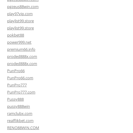
pgzeus88win.com
play97vip.com
playlist99.store
playlist99.store
pokbet88
power999.net
premium66.info
proded888x.com
proded888x.com
PunPro66
PunPro66.com
PunPro777
PunPro777.com
Pussy888
pussy888win
ramclubx.com
realflikbet.com
RENO88WIN.COM