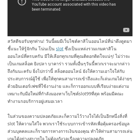
สวัสดีขอรับทุกท่าน! วันนี้ผมมีเว็บไซต์คาสิโนออนไลน์ที่น่าดึงดูดมา
ชี้แนะให้รู้จักกัน โน่นเป็น
slot
ซึ่งเป็นแหล่งรวมเกมคาสิโน
ออนไลน์ที่ครบครัน มีให้เลือกทุกเกมที่คุณติดอกติดใจแน่ๆ! ไม่ว่าจะ
เป็นเกมสล็อต ยิงปลา บาคาร่า รวมทั้งอื่นๆวันนี้พวกเราจะมากล่าว
ถึงกันนะครับ ยิ่งไปกว่านี้ สล็อตออนไลน์ ยังให้ความเอาใจใส่กับ
ประสบการณ์ผู้ใช้ เพื่อให้ทุกคนสามารถเข้าถึงและก็เล่นเกมได้ง่ายๆ
ด้วยอินเตอร์เฟซที่ใช้งานง่าย และก็การออกแบบที่เรียบง่ายแต่งาม
เหมาะกับมือใหม่ที่กำลังมองหาเว็บไซต์slot99ที่สุด พร้อมมีคณะ
ทำงานรอบริการอยู่เสมอเวลา
ในส่วนของความปลอดภัยและก็ความไว้วางใจได้เป็นอีกหนึ่งสิ่งที่
slot ให้ความใส่ใจ พวกเราใช้ระบบการเข้ารหัสเพื่อคุ้มครองข้อมูล
ส่วนบุคคลและก็รายการทางการเงินของคุณ ทำให้ท่านสามารถเล่น
เกมได้อย่างสบายใจ ไม่ต้องกังวลเรื่องความปลอดภัย