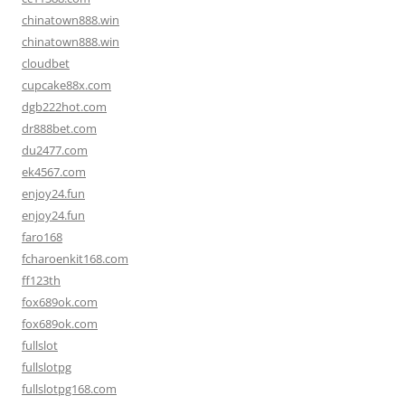
chinatown888.win
chinatown888.win
cloudbet
cupcake88x.com
dgb222hot.com
dr888bet.com
du2477.com
ek4567.com
enjoy24.fun
enjoy24.fun
faro168
fcharoenkit168.com
ff123th
fox689ok.com
fox689ok.com
fullslot
fullslotpg
fullslotpg168.com