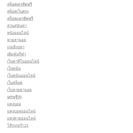
สล็อตเครดิตฟรี
สล็อตเว็บตรง
สล็อตเเครดิตฟรี
สวนสุนันทา
หนังออนไลน์
หวยฮานอย
เกมยิงปลา
เดิมพันกีฬา
เว็บคาสิโนออนไลน์
เว็บพนัน
เว็บพนันออนไลน์
เว็บสล็อต
เว็บหวยฮานอย
เศรษฐี99
แทงบอล
แทงบอลออนไลน์
แทงหวยออนไลน์
โจ๊กเกอร์123