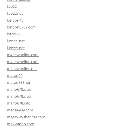
live22
live22slot
london45
london6789.com
lotto888
lux555.net
lux555.net
m4newonline.com
m4newonline.com
m4newonline.net
macau69
macau888.win
mario678.club
mario678.club
mario678.info
medee989.com
megawaysbet789.com
mexicanoo.com