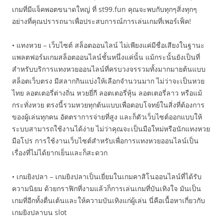
เกมที่มีแจ็คพอตขนาดใหญ่ ที่ st99.fun คุณจะพบกับทุกๆสิ่งทุกๆ
อย่างที่คุณปรารถนาเพื่อประสบการณ์การเล่นเกมที่เพอร์เฟ็ค!
• แทงหวย – เว็บไซต์ สล็อตออนไลน์ ไม่เพียงแค่มีชื่อเสียงในฐานะ
แพลตฟอร์มเกมสล็อตออนไลน์ชั้นหนึ่งแค่นั้น แม้กระนั้นยังเป็นที่
สำหรับบริการแทงหวยออนไลน์ที่ครบวงจรรวมทั้งมากมายต้นแบบ
สล็อตเว็บตรง มีสลากกินแบ่งให้เลือกจำนวนมาก ไม่ว่าจะเป็นหวย
ไทย ลอตเตอรี่ต่างถิ่น หวยยี่กี ลอตเตอรี่หุ้น ลอตเตอรี่ลาว หรือแม้
กระทั่งหวย ตรงนี้รวมหวยทุกต้นแบบเพื่อตอบโจทย์ในสิ่งที่ต้องการ
ของผู้เล่นทุกคน อัตตราการจ่ายที่สูง และก็ตัวเว็บไซต์ออกแบบให้
ระบบสามารถใช้งานได้ง่าย ไม่ว่าคุณจะเป็นมือใหม่หรือนักแทงหวย
มือโปร การใช้งานเว็บไซต์สำหรับเพื่อการแทงหวยออนไลน์เป็น
เรื่องที่ไม่ได้ยากเย็นและก็สะดวก
• เกมยิงปลา – เกมยิงปลาเป็นเยี่ยมในเกมคาสิโนออนไลน์ที่ได้รับ
ความนิยม ด้วยกราฟิกที่งามแล้วก็การเล่นเกมที่บันเทิงใจ มันเป็น
เกมที่อีกทั้งตื่นเต้นและให้ความบันเทิงแก่ผู้เล่น นี่คือเนื้อหาเกี่ยวกับ
เกมยิงปลาบน slot