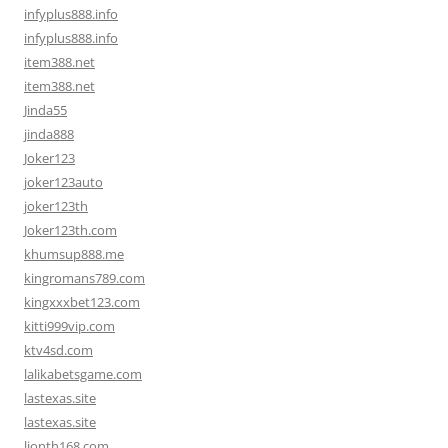
infyplus888.info
infyplus888.info
item388.net
item388.net
Jinda55
jinda888
Joker123
joker123auto
joker123th
Joker123th.com
khumsup888.me
kingromans789.com
kingxxxbet123.com
kitti999vip.com
ktv4sd.com
lalikabetsgame.com
lastexas.site
lastexas.site
lionth168.com