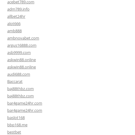
acebet789.com
adm789.info
allbet24hr
alot666
amb888
ambnovabet.com
argus16888.com
asb9999.com
askwin88.online
askwin88.online
audi688.com
Baccarat
baj88thbz.com
baj88thbz.com
bar4game24hr.com
bar4game24hr.com
baslot168
bbp168.me
bestbet