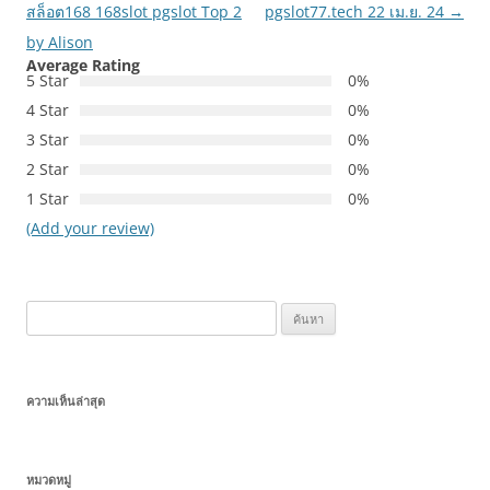
สล็อต168 168slot pgslot Top 2
pgslot77.tech 22 เม.ย. 24
→
by Alison
Average Rating
5 Star
0%
4 Star
0%
3 Star
0%
2 Star
0%
1 Star
0%
(Add your review)
ค้นหา
สำหรับ:
ความเห็นล่าสุด
หมวดหมู่