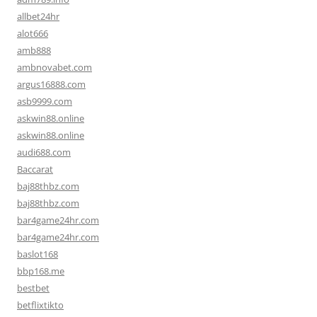
allbet24hr
alot666
amb888
ambnovabet.com
argus16888.com
asb9999.com
askwin88.online
askwin88.online
audi688.com
Baccarat
baj88thbz.com
baj88thbz.com
bar4game24hr.com
bar4game24hr.com
baslot168
bbp168.me
bestbet
betflixtikto