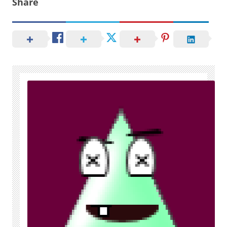
Share