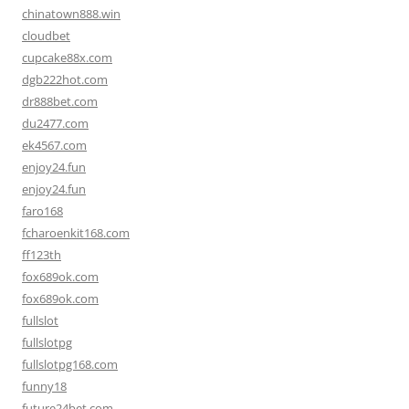
chinatown888.win
cloudbet
cupcake88x.com
dgb222hot.com
dr888bet.com
du2477.com
ek4567.com
enjoy24.fun
enjoy24.fun
faro168
fcharoenkit168.com
ff123th
fox689ok.com
fox689ok.com
fullslot
fullslotpg
fullslotpg168.com
funny18
future24bet.com