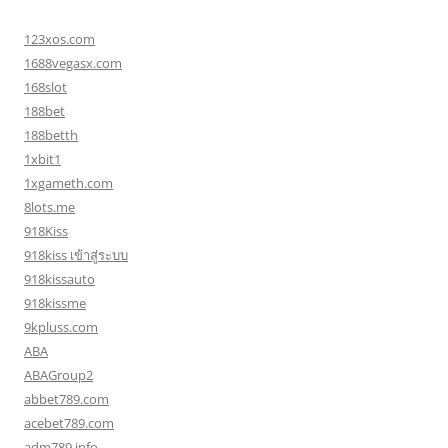
123xos.com
1688vegasx.com
168slot
188bet
188betth
1xbit1
1xgameth.com
8lots.me
918Kiss
918kiss เข้าสู่ระบบ
918kissauto
918kissme
9kpluss.com
ABA
ABAGroup2
abbet789.com
acebet789.com
adm789.info