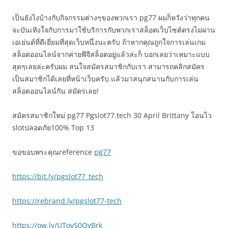
เป็นยังไงบ้างกับกิจกรรมต่างๆของพวกเรา pg77 ผมก็หวังว่าทุกคน
จะบันเทิงใจกับการมาใช้บริการกับพวกเราสล็อตเว็บไซต์ตรงไม่ผ่าน
เอเย่นต์ที่ดีเยี่ยมที่สุดเว็บหนึ่งนะครับ ถ้าหากคุณถูกใจการเล่นเกม
สล็อตออนไลน์จากค่ายพีจีสล็อตอยู่แล้วล่ะก็ บอกเลยว่าเหมาะแบบ
สุดๆเลยล่ะครับผม สนใจสมัครสมาชิกกับเรา สามารถคลิกสมัคร
เป็นสมาชิกได้เลยที่หน้าเว็บครับ แล้วมาสนุกสนานกับการเล่น
สล็อตออนไลน์กัน สมัครเลย!
สมัครสมาชิกใหม่ pg77 Pgslot77.tech 30 April Brittany โอนไว
slotปลอดภัย100% Top 13
ขอขอบพระคุณreference
pg77
https://bit.ly/pgslot77_tech
https://rebrand.ly/pgslot77-tech
https://ow.ly/UTov50QyBrk