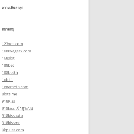
ความเห็นล่าสุด
หมวดหมู่
123xos.com
1688vegasx.com
168slot
188bet
188betth
1xbit1
1xgameth.com
8lots.me
918Kiss
918kiss เข้าสู่ระบบ
918kissauto
918kissme
9kpluss.com