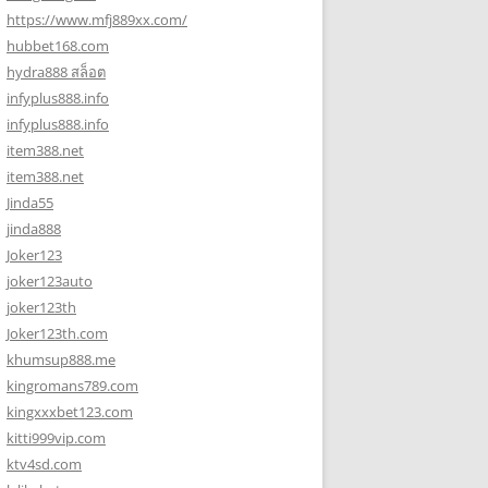
https://www.mfj889xx.com/
hubbet168.com
hydra888 สล็อต
infyplus888.info
infyplus888.info
item388.net
item388.net
Jinda55
jinda888
Joker123
joker123auto
joker123th
Joker123th.com
khumsup888.me
kingromans789.com
kingxxxbet123.com
kitti999vip.com
ktv4sd.com