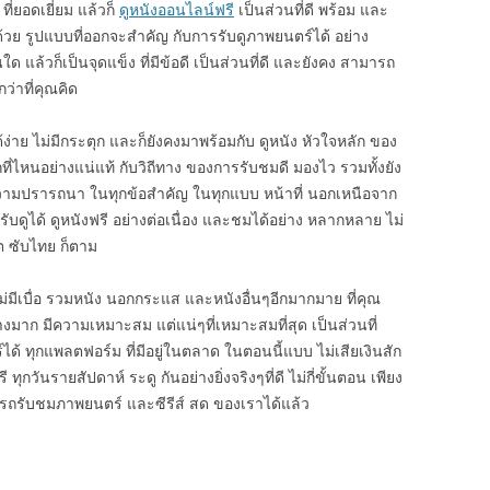
ี่ยอดเยี่ยม แล้วก็
ดูหนังออนไลน์ฟรี
เป็นส่วนที่ดี พร้อม และ
ปด้วย รูปแบบที่ออกจะสำคัญ กับการรับดูภาพยนตร์ได้ อย่าง
แล้วก็เป็นจุดแข็ง ที่มีข้อดี เป็นส่วนที่ดี และยังคง สามารถ
กว่าที่คุณคิด
ด้ง่าย ไม่มีกระตุก และก็ยังคงมาพร้อมกับ ดูหนัง หัวใจหลัก ของ
จากที่ไหนอย่างแน่แท้ กับวิถีทาง ของการรับชมดี มองไว รวมทั้งยัง
กความปรารถนา ในทุกข้อสำคัญ ในทุกแบบ หน้าที่ นอกเหนือจาก
บดูได้ ดูหนังฟรี อย่างต่อเนื่อง และชมได้อย่าง หลากหลาย ไม่
็ต ซับไทย ก็ตาม
ม่มีเบื่อ รวมหนัง นอกกระแส และหนังอื่นๆอีกมากมาย ที่คุณ
มาก มีความเหมาะสม แต่แน่ๆที่เหมาะสมที่สุด เป็นส่วนที่
ได้ ทุกแพลตฟอร์ม ที่มีอยู่ในตลาด ในตอนนี้แบบ ไม่เสียเงินสัก
กวันรายสัปดาห์ ระดู กันอย่างยิ่งจริงๆที่ดี ไม่กี่ขั้นตอน เพียง
มารถรับชมภาพยนตร์ และซีรีส์ สด ของเราได้แล้ว