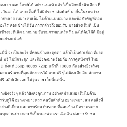
เรา ตอบโจทย์ได้ อย่างแน่แท้ แล้วก็เป็นอีกหนึ่งตัวเลือก ที่
วันเล่าได้ แบบเต็มที่ ไม่มีประชาสัมพันธ์ มากั้นในระหว่าง
ตาหลากหลาย เหมาะสมเต็ม ไปด้วยแบบอย่าง และข้อสำคัญที่ค่อน
นอะไร ค่อนข้างได้รับ การกล่าวถึงยอมรับ มาอย่างเต็มที่ เป็น
นข้างจะดีเลิศ มากมาย รับชมภาพยนตร์ฟรี มองได้ดิบได้ดี มีอยู่
ณอย่างแน่แท้
นปีนี้ จะเป็นอะไร ที่ค่อนข้างสะดุดตา แล้วก็เป็นตัวเลือก ที่ยอด
์ ฟรี ไม่มีกระตุก และก็ยังคงมาพร้อมกับ การดูหนังฟรี ใหม่
D ตั้งแต่ 360p 480px 720p แล้วก็ 1080p กันอย่างยิ่งจริงๆ
ภาพยนตร์ ตามที่คุณต้องการได้ แบบฟรีๆไม่ต้องเสียเงิน สักบาท
ี คลิปเดียวจบ ไม่วุ่นวาย เว็บนี้แค่นั้น
่างยิ่งจริงๆ แล้วก็ยังคงคุณภาพ อย่างสม่ำเสมอ เต็มไปด้วย
บดูได้ อย่างเหมาะควร ต่อข้อสำคัญ อย่างเหมาะสม ต่อสิ่งที่
ก อย่างดีเยี่ยม และมาพร้อม กับระบบที่ค่อนข้าง มีความหมาย
ในทุกส่วนประกอบ ที่เป็นของพวกเราเฉิดฉัน ต่อการรับชม