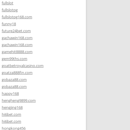
fullslot
fullslotpg
fullslotpg168.com
funny18
future24bet.com
gachawin168.com
gachawin168.com
gamehit8888.com
gem99ths.com
goatbetroyalcasino.com
goatza888fin.com
gobaza88.com
gobaza88.com
happy168
hengheng9899.com
hengjing168
hi6bet.com
hi6bet.com
hongkong456