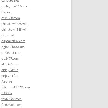
carlo999.net
cashgame168x.com
Casino
cc11388.com
chinatown888.win
chinatown888.win
cloudbet
cupcake88x.com
dgb222hot.com
dr888bet.com
du2477.com
ek4567.com
enjoy24.fun
enjoy24.fun
faro168
fcharoenkit168.com
ff123th
fox689ok.com
fox689ok.com