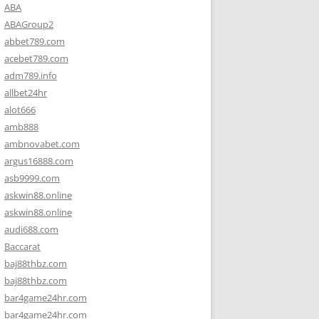
ABA
ABAGroup2
abbet789.com
acebet789.com
adm789.info
allbet24hr
alot666
amb888
ambnovabet.com
argus16888.com
asb9999.com
askwin88.online
askwin88.online
audi688.com
Baccarat
baj88thbz.com
baj88thbz.com
bar4game24hr.com
bar4game24hr.com