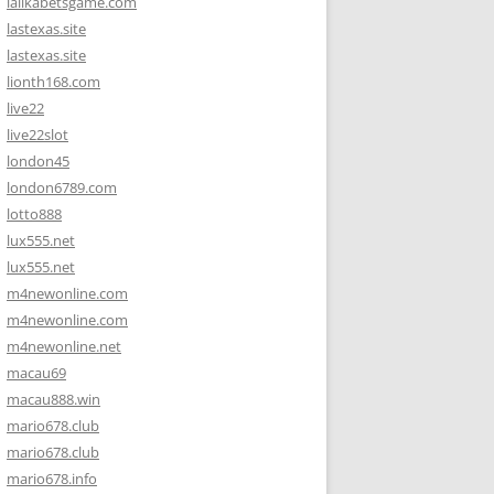
lalikabetsgame.com
lastexas.site
lastexas.site
lionth168.com
live22
live22slot
london45
london6789.com
lotto888
lux555.net
lux555.net
m4newonline.com
m4newonline.com
m4newonline.net
macau69
macau888.win
mario678.club
mario678.club
mario678.info