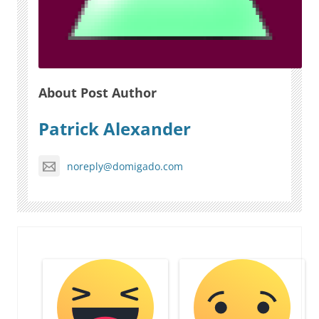
About Post Author
Patrick Alexander
noreply@domigado.com