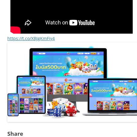
https://t.co/XBJgKmFiy4
Share