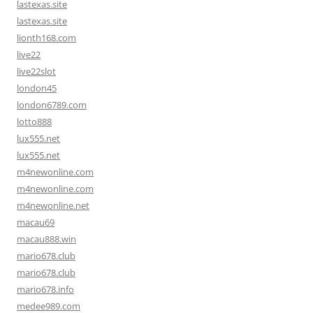
lastexas.site
lastexas.site
lionth168.com
live22
live22slot
london45
london6789.com
lotto888
lux555.net
lux555.net
m4newonline.com
m4newonline.com
m4newonline.net
macau69
macau888.win
mario678.club
mario678.club
mario678.info
medee989.com