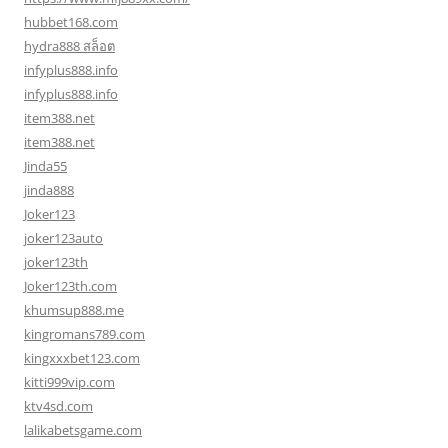
hubbet168.com
hydra888 สล็อต
infyplus888.info
infyplus888.info
item388.net
item388.net
Jinda55
jinda888
Joker123
joker123auto
joker123th
Joker123th.com
khumsup888.me
kingromans789.com
kingxxxbet123.com
kitti999vip.com
ktv4sd.com
lalikabetsgame.com