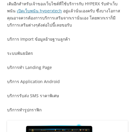
เติมอีกสำหรับเจ้าของเว็บไซต์ที่ใช้บริการกับ HYPERX รับทำเว็บ
พนัน
เปิดเว็บพนัน hyperxtech
อยู่แล้วนั่นเองครับ ซึ่งบางโอกาส
คุณอาจควรต้องการบริการเสริมจากเรานั่นเอง โดยพวกเราก็มี
บริการเสริมต่างๆดังต่อไปนี้เลยขอรับ
บริการ Import ข้อมูลย้ายฐานลูกค้า
ระบบพันธมิตร
บริการทำ Landing Page
บริการ Application Android
บริการรับส่ง SMS ราคาพิเศษ
บริการทำรูปกราฟิก