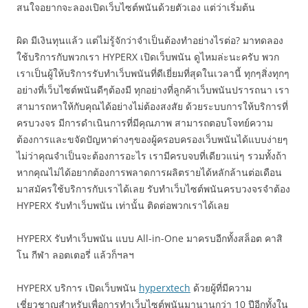
สนใจอยากจะลองเปิดเว็บไซต์พนันด้วยตัวเอง แต่ว่าเริ่มต้น
ผิด มีเงินทุนแล้ว แต่ไม่รู้จักว่าจำเป็นต้องทำอย่างไรต่อ? มาทดลอง
ใช้บริการกับพวกเรา HYPERX เปิดเว็บพนัน ดูไหมล่ะนะครับ พวก
เราเป็นผู้ให้บริการรับทำเว็บพนันที่ดีเยี่ยมที่สุดในเวลานี้ ทุกๆสิ่งทุกๆ
อย่างที่เว็บไซต์พนันดีๆต้องมี ทุกอย่างที่ลูกค้าเว็บพนันปรารถนา เรา
สามารถหาให้กับคุณได้อย่างไม่ต้องสงสัย ด้วยระบบการให้บริการที่
ครบวงจร มีการดำเนินการที่มีคุณภาพ สามารถตอบโจทย์ความ
ต้องการและขจัดปัญหาต่างๆของผู้ครอบครองเว็บพนันได้แบบง่ายๆ
ไม่ว่าคุณจำเป็นจะต้องการอะไร เรามีครบจบที่เดียวแน่ๆ รวมทั้งถ้า
หากคุณไม่ได้อยากต้องการพลาดการผลิตรายได้หลักล้านต่อเดือน
มาสมัครใช้บริการกับเราได้เลย รับทำเว็บไซต์พนันครบวงจรจำต้อง
HYPERX รับทำเว็บพนัน เท่านั้น ติดต่อพวกเราได้เลย
HYPERX รับทำเว็บพนัน แบบ All-in-One มาครบอีกทั้งสล็อต คาสิ
โน กีฬา ลอตเตอรี่ แล้วก็ฯลฯ
HYPERX บริการ เปิดเว็บพนัน
hyperxtech
ด้วยผู้ที่มีความ
เชี่ยวชาญสำหรับเพื่อการทำเว็บไซต์พนันมานานกว่า 10 ปีอีกทั้งใน