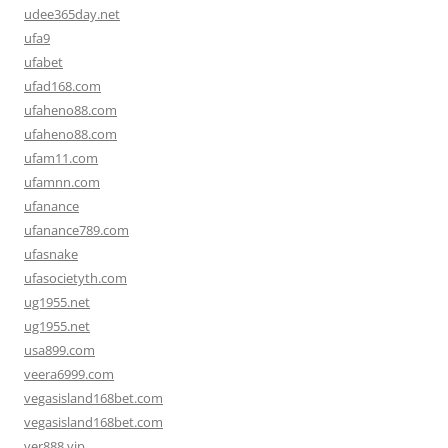
udee365day.net
ufa9
ufabet
ufad168.com
ufaheno88.com
ufaheno88.com
ufam11.com
ufamnn.com
ufanance
ufanance789.com
ufasnake
ufasocietyth.com
ug1955.net
ug1955.net
usa899.com
veera6999.com
vegasisland168bet.com
vegasisland168bet.com
ver888.vip