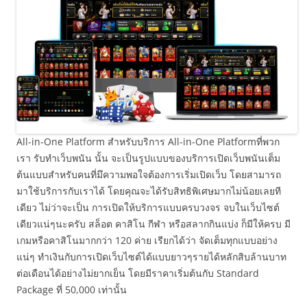
All-in-One Platform สำหรับบริการ All-in-One Platformที่พวก
เรา รับทำเว็บพนัน นั้น จะเป็นรูปแบบของบริการเปิดเว็บพนันเต็ม
ต้นแบบสำหรับคนที่มึความพอใจต้องการเริ่มเปิดเว็บ โดยสามารถ
มาใช้บริการกับเราได้ โดยคุณจะได้รับสิทธิพิเศษมากไม่น้อยเลยที
เดียว ไม่ว่าจะเป็น การเปิดให้บริการแบบครบวงจร จบในเว็บไซต์
เดียวแน่ๆนะครับ สล็อต คาสิโน กีฬา หรือสลากกินแบ่ง ก็มีให้ครบ มี
เกมหรือคาสิโนมากกว่า 120 ค่าย เรียกได้ว่า จัดเต็มทุกแบบอย่าง
แน่ๆ ทำเงินกับการเปิดเว็บไซต์ได้แบบยาวๆรายได้หลักสิบล้านบาท
ต่อเดือนได้อย่างไม่ยากเย็น โดยมีราคาเริ่มต้นกับ Standard
Package ที่ 50,000 เท่านั้น