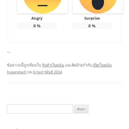
Angry
Surprise
0
%
0
%
…
ข้อความนี้ถูกเขียนใน
รับทำเว็บพนัน
และติดป้ายกำกับ
เปิดเว็บพนัน
hyperxtech
บน
6 กุมภาพันธ์ 2024
ค้นหา
สำหรับ: