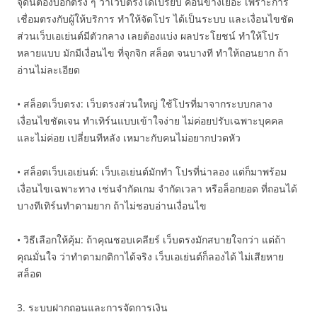
จุดนี้ต้องบอกตรง ๆ ว่าเว็บตรงได้เปรียบ ค่อนข้างเยอะ เพราะการ
เชื่อมตรงกับผู้ให้บริการ ทำให้จัดโปร ได้เป็นระบบ และเงื่อนไขชัด
ส่วนเว็บเอเย่นต์มีตัวกลาง เลยต้องแบ่ง ผลประโยชน์ ทำให้โปร
หลายแบบ มักมีเงื่อนไข ที่จุกจิก สล็อต จนบางที ทำให้ถอนยาก ถ้า
อ่านไม่ละเอียด
• สล็อตเว็บตรง: เว็บตรงส่วนใหญ่ ใช้โปรที่มาจากระบบกลาง
เงื่อนไขชัดเจน ทำเทิร์นแบบเข้าใจง่าย ไม่ค่อยปรับเฉพาะบุคคล
และไม่ค่อย เปลี่ยนทีหลัง เหมาะกับคนไม่อยากปวดหัว
• สล็อตเว็บเอเย่นต์: เว็บเอเย่นต์มักทำ โปรที่น่าลอง แต่ก็มาพร้อม
เงื่อนไขเฉพาะทาง เช่นจำกัดเกม จำกัดเวลา หรือล็อกยอด ที่ถอนได้
บางทีเทิร์นทำตามยาก ถ้าไม่ชอบอ่านเงื่อนไข
• วิธีเลือกให้คุ้ม: ถ้าคุณชอบเคลียร์ เว็บตรงมักสบายใจกว่า แต่ถ้า
คุณมั่นใจ ว่าทำตามกติกาได้จริง เว็บเอเย่นต์ก็ลองได้ ไม่เสียหาย
สล็อต
3. ระบบฝากถอนและการจัดการเงิน