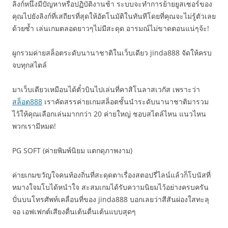
ลิงก์หนึ่งมีปัญหาหรือปฏิบัติงานช้า ระบบจะทำการย้ายยูสเซอร์ของ
คุณไปยังลิงก์ที่เสถียรที่สุดให้อัตโนมัติในทันทีโดยที่คุณจะไม่รู้ตัวเลย
ด้วยซ้ำ เล่นเกมตลอดยาวๆไม่มีสะดุด อารมณ์ไม่ขาดตอนแน่ๆจ้ะ!
ผูกรวมค่ายสล็อตระดับนานาชาติในเว็บเดียว jinda888 จัดให้ครบ
จบทุกสไตล์
มาเว็บเดียวเหมือนได้ตั๋วบินไปเล่นที่คาสิโนลาสเวกัส เพราะว่า
สล็อต888
เราคัดสรรค่ายเกมสล็อตชั้นนำระดับนานาชาติมารวม
ไว้ให้คุณเลือกเล่นมากกว่า 20 ค่ายใหญ่ ชอบสไตล์ไหน แนวไหน
พวกเรามีหมด!
PG SOFT (ค่ายพิมพ์นิยม แตกดุภาพงาม)
ค่ายเกมขวัญใจคนท้องถิ่นที่สะดุดตาเรื่องสตอปรี่ไลน์แล้วก็โบนัสที่
หมางใจมโบได้หนำใจ สะสมเกมได้รับความนิยมไว้อย่างครบครัน
ปั่นบนโทรศัพท์เคลื่อนที่ของ jinda888 บอกเลยว่าสีสันผ่องใสทะลุ
จอ เอฟเฟกต์เสียงตื่นเต้นตื่นเต้นแบบสุดๆ