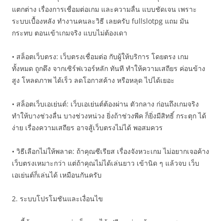
แตกต่าง เรื่องการเชื่อมต่อเกม และความลื่น แบบชัดเจน เพราะ
ระบบเบื้องหลัง ทำงานคนละวิธี เลยครับ fullslotpg แถม มัน
กระทบ ตอนเข้าเกมจริง แบบไม่ต้องเดา
• สล็อตเว็บตรง: เว็บตรงเชื่อมต่อ กับผู้ให้บริการ โดยตรง เกม
ทั้งหมด ถูกดึง จากเซิร์ฟเวอร์หลัก ทันที ทำให้ความเสถียร ค่อนข้าง
สูง โหลดภาพ ได้เร็ว ลดโอกาสค้าง หรือหลุด ไปได้เยอะ
• สล็อตเว็บเอเย่นต์: เว็บเอเย่นต์ต้องผ่าน ตัวกลาง ก่อนถึงเกมจริง
ทำให้บางช่วงลื่น บางช่วงหน่วง ยิ่งถ้าช่วงพีค ก็ยิ่งมีสิทธิ์ กระตุก ได้
ง่าย เรื่องความเสถียร อาจสู้เว็บตรงไม่ได้ พอสมควร
• วิธีเลือกไม่ให้พลาด: ถ้าคุณซีเรียส เรื่องจังหวะเกม ไม่อยากเจอค้าง
เว็บตรงเหมาะกว่า แต่ถ้าคุณไม่ได้เล่นยาว เข้านิด ๆ แล้วจบ เว็บ
เอเย่นต์ก็เล่นได้ เหมือนกันครับ
2. ระบบโปรโมชันและเงื่อนไข