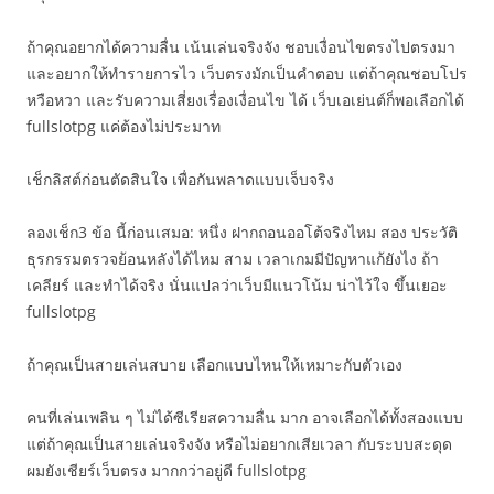
ถ้าคุณอยากได้ความลื่น เน้นเล่นจริงจัง ชอบเงื่อนไขตรงไปตรงมา
และอยากให้ทำรายการไว เว็บตรงมักเป็นคำตอบ แต่ถ้าคุณชอบโปร
หวือหวา และรับความเสี่ยงเรื่องเงื่อนไข ได้ เว็บเอเย่นต์ก็พอเลือกได้
fullslotpg แค่ต้องไม่ประมาท
เช็กลิสต์ก่อนตัดสินใจ เพื่อกันพลาดแบบเจ็บจริง
ลองเช็ก3 ข้อ นี้ก่อนเสมอ: หนึ่ง ฝากถอนออโต้จริงไหม สอง ประวัติ
ธุรกรรมตรวจย้อนหลังได้ไหม สาม เวลาเกมมีปัญหาแก้ยังไง ถ้า
เคลียร์ และทำได้จริง นั่นแปลว่าเว็บมีแนวโน้ม น่าไว้ใจ ขึ้นเยอะ
fullslotpg
ถ้าคุณเป็นสายเล่นสบาย เลือกแบบไหนให้เหมาะกับตัวเอง
คนที่เล่นเพลิน ๆ ไม่ได้ซีเรียสความลื่น มาก อาจเลือกได้ทั้งสองแบบ
แต่ถ้าคุณเป็นสายเล่นจริงจัง หรือไม่อยากเสียเวลา กับระบบสะดุด
ผมยังเชียร์เว็บตรง มากกว่าอยู่ดี fullslotpg