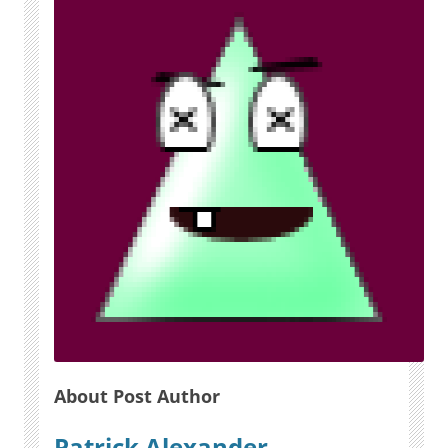
About Post Author
Patrick Alexander