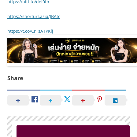
https://bitt.to/dei0fh
https://shorturl.asia/JBAtc
https://t.co/CrTsATPKlj
Share