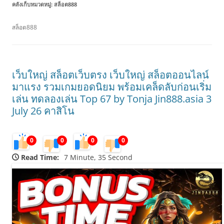
คลังเก็บหมวดหมู่:
สล็อต888
สล็อต888
เว็บใหญ่ สล็อตเว็บตรง เว็บใหญ่ สล็อตออนไลน์
มาแรง รวมเกมยอดนิยม พร้อมเคล็ดลับก่อนเริ่ม
เล่น ทดลองเล่น Top 67 by Tonja Jin888.asia 3
July 26 คาสิโน
0
0
0
0
Read Time:
7 Minute, 35 Second