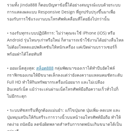
รวมทั้ง jinda888 ก็ตอบปัญหาข้อนี้ได้อย่างสมบูรณ์แบบด้วยระบบ
การแสดงผลแบบ Responsive Design ที่ถูกปรับปรุงขึ้นมาเพื่อ
รองรับการใช้แรงงานบนโทรศัพท์เคลื่อนที่โดยยิ่งไปกว่านั้น
• รองรับทุกระบบปฏิบัติการ: ไม่ว่าคุณจะใช้ iPhone (iOS) หรือ
Android รุ่นไหนๆเก่าหรือใหม่ ก็สามารถเข้าใช้งานได้อย่างลื่นไหล
ไม่ต้องโหลดแอปพลิเคชันให้หนักเครื่อง แค่เปิดผ่านบราวเซอร์ก็
พร้อมฝ่าได้โดยทันที
• ออมเน็ตสูงสุด:
สล็อต888
กลุ่มพัฒนาของเราได้ทำบีบอัดไฟล์
กราฟิกของเกมให้มีขนาดเล็กลงแต่ว่ายังคงความแหลมคมชัดระดับ
Full HD ทำให้กินทรัพยากรเครื่องน้อยมาก และไม่เปลือง
อินเทอร์เน็ต แม้ว่าจะเล่นผ่านเน็ตโทรศัพท์มือถือความเร็วทั่วไปก็
ไม่มีกระตุก
• ระบบทัชสกรีนที่ถูกต้องแม่นยำ: แก้ไขปุ่มกด ปุ่มเพิ่ม-ลดเบท และ
ปุ่มหมุนสปินให้กับสรีระการวางนิ้วบนหน้าจอโทรศัพท์มือถือ ทำให้
กดง่าย ถนัดมือ ลดข้อผิดพลาดสำหรับการกดพนันเกินขนาดได้เป็น