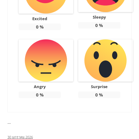
Sleepy
Excited
0
%
0
%
Angry
Surprise
0
%
0
%
…
30 มกราคม 2026