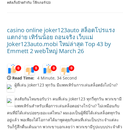
คลังเก็บป้ายกำกับ:
โจ๊กเกอร์123
casino online joker123auto สล็อตโปรแรง
แตกง่าย เทิร์นน้อย ถอนจริง เว็บแม่
Joker123auto.mobi ใหม่ล่าสุด Top 43 by
Emmett 2 webใหญ่ March 26
0
0
0
0
Read Time:
4 Minute, 34 Second
ผู้ที่เล่น joker123 ทุกวัน มีแพทเทิร์นการเล่นสล็อตยังไงบ้าง?
สงสัยกันไหมขอรับว่า คนที่เล่น joker123 ทุกวี่ทุกวัน พวกเขามี
แพทเทิร์นสำหรับเพื่อการเล่นสล็อตอย่างไรบ้าง? ไม่เหมือนกับ
คนที่มิได้เล่นบ่อยๆเยอะแค่ไหน? ผมเองเป็นผู้ที่มิได้เล่นสล็อตทุกวัน
อยู่แล้ว พอเพียงได้โอกาสได้มาพูดคุยกับคนที่เล่นเป็นประจำแต่ละ
วันก็รู้สึกตื่นเต้นมาก พวกเขาบอกเลยว่า พวกเขามีรูปแบบประจำตัว