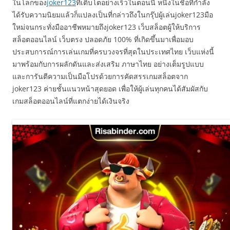
ในโลกของ
joker123
ที่เติบโตอย่างเร็วในตอนนี้ หนึ่งในชื่อที่กำลัง
ได้รับความนิยมแล้วก็แปลงเป็นที่กล่าวถึงในกรุ๊ปผู้เล่นjoker123มือ
ใหม่จนกระทั่งมืออาชีพหมายถึงjoker123 เว็บสล็อตผู้ให้บริการ
สล็อตออนไลน์ เว็บตรง ปลอดภัย 100% ที่เกิดขึ้นมาเพื่อมอบ
ประสบการณ์การเล่นเกมที่ครบวงจรที่สุดในประเทศไทย เว็บแห่งนี้
มาพร้อมกับการผลักดันและส่งเสริม ภาษาไทย อย่างเต็มรูปแบบ
และการันตีความเป็นมือโปรด้วยการคัดสรรเกมสล็อตจาก
joker123 ค่ายชั้นแนวหน้าสุดยอด เพื่อให้ผู้เล่นทุกคนได้สัมผัสกับ
เกมสล็อตออนไลน์ที่แตกง่ายได้เงินจริง