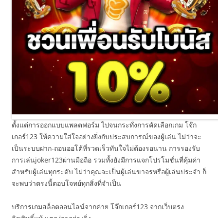
ตั้งแต่การออกแบบแพลตฟอร์ม ไปจนกระทั่งการคัดเลือกเกม โจ๊ก
เกอร์123 ให้ความใส่ใจอย่างยิ่งกับประสบการณ์ของผู้เล่น ไม่ว่าจะ
เป็นระบบฝาก-ถอนออโต้ที่รวดเร็วทันใจไม่ต้องรอนาน การรองรับ
การเล่นjoker123ผ่านมือถือ รวมทั้งยังมีการแจกโปรโมชั่นที่คุ้มค่า
สำหรับผู้เล่นทุกระดับ ไม่ว่าคุณจะเป็นผู้เล่นขาจรหรือผู้เล่นประจำ ก็
จะพบว่าตรงนี้ตอบโจทย์ทุกสิ่งที่จำเป็น
บริการเกมสล็อตออนไลน์จากค่าย โจ๊กเกอร์123 จากเว็บตรง