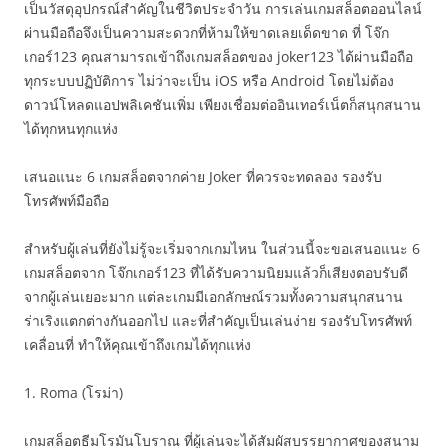
เป็นวัสดุอุปกรณ์สำคัญในชีวิตประจำวัน การเล่นเกมสล็อตออนไลน์
ผ่านมือถือจึงเป็นความสะดวกที่ห้ามให้ขาดเลยเด็ดขาด ที่ โจ๊ก
เกอร์123 คุณสามารถเข้าถึงเกมสล็อตของ joker123 ได้ผ่านมือถือ
ทุกระบบปฏิบัติการ ไม่ว่าจะเป็น iOS หรือ Android โดยไม่ต้อง
ดาวน์โหลดแอปพลิเคชันเพิ่ม เพียงเชื่อมต่ออินเทอร์เน็ตก็สนุกสนาน
ได้ทุกหนทุกแห่ง
เสนอแนะ 6 เกมสล็อตจากค่าย Joker ที่ควรจะทดลอง รองรับ
โทรศัพท์มือถือ
สำหรับผู้เล่นที่ยังไม่รู้จะเริ่มจากเกมไหน ในส่วนนี้จะขอเสนอแนะ 6
เกมสล็อตจาก โจ๊กเกอร์123 ที่ได้รับความนิยมแล้วก็เสียงตอบรับดี
จากผู้เล่นเยอะมาก แต่ละเกมมีเอกลักษณ์รวมทั้งความสนุกสนาน
ร่าเริงแตกต่างกันออกไป และที่สำคัญเป็นเล่นง่าย รองรับโทรศัพท์
เคลื่อนที่ ทำให้คุณเข้าถึงเกมได้ทุกแห่ง
1. Roma (โรม่า)
เกมสล็อตธีมโรมันโบราณ ที่ผู้เล่นจะได้สัมผัสบรรยากาศของสนาม