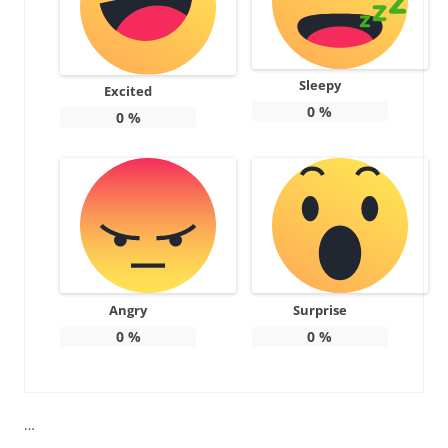
Sleepy
Excited
0
%
0
%
Angry
Surprise
0
%
0
%
…