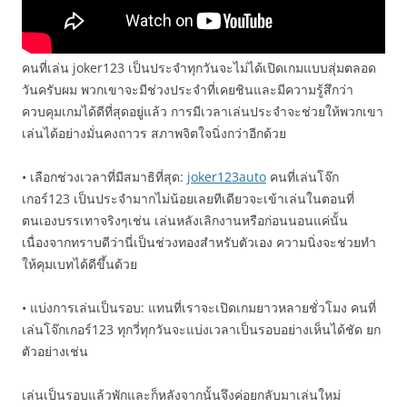
คนที่เล่น joker123 เป็นประจำทุกวันจะไม่ได้เปิดเกมแบบสุ่มตลอด
วันครับผม พวกเขาจะมีช่วงประจำที่เคยชินและมีความรู้สึกว่า
ควบคุมเกมได้ดีที่สุดอยู่แล้ว การมีเวลาเล่นประจำจะช่วยให้พวกเขา
เล่นได้อย่างมั่นคงถาวร สภาพจิตใจนิ่งกว่าอีกด้วย
• เลือกช่วงเวลาที่มีสมาธิที่สุด:
joker123auto
คนที่เล่นโจ๊ก
เกอร์123 เป็นประจำมากไม่น้อยเลยทีเดียวจะเข้าเล่นในตอนที่
ตนเองบรรเทาจริงๆเช่น เล่นหลังเลิกงานหรือก่อนนอนแค่นั้น
เนื่องจากทราบดีว่านี่เป็นช่วงทองสำหรับตัวเอง ความนิ่งจะช่วยทำ
ให้คุมเบทได้ดีขึ้นด้วย
• แบ่งการเล่นเป็นรอบ: แทนที่เราจะเปิดเกมยาวหลายชั่วโมง คนที่
เล่นโจ๊กเกอร์123 ทุกวี่ทุกวันจะแบ่งเวลาเป็นรอบอย่างเห็นได้ชัด ยก
ตัวอย่างเช่น
เล่นเป็นรอบแล้วพักและก็หลังจากนั้นจึงค่อยกลับมาเล่นใหม่