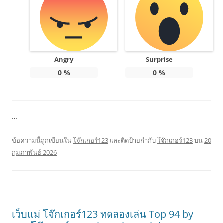
Angry
Surprise
0
%
0
%
…
ข้อความนี้ถูกเขียนใน
โจ๊กเกอร์123
และติดป้ายกำกับ
โจ๊กเกอร์123
บน
20
กุมภาพันธ์ 2026
เว็บแม่ โจ๊กเกอร์123 ทดลองเล่น Top 94 by