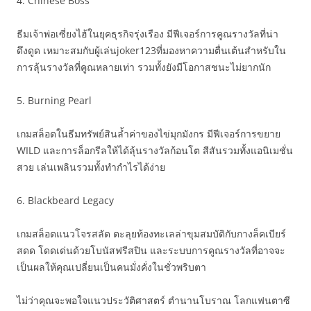
4. Chinese Boss
ธีมเจ้าพ่อเซี่ยงไฮ้ในยุคธุรกิจรุ่งเรือง มีฟีเจอร์การคูณรางวัลที่น่า
ดึงดูด เหมาะสมกับผู้เล่นjoker123ที่มองหาความตื่นเต้นสำหรับใน
การลุ้นรางวัลที่คูณหลายเท่า รวมทั้งยังมีโอกาสชนะไม่ยากนัก
5. Burning Pearl
เกมสล็อตในธีมทรัพย์สินล้ำค่าของไข่มุกมังกร มีฟีเจอร์การขยาย
WILD และการล็อกรีลให้ได้ลุ้นรางวัลก้อนโต สีสันรวมทั้งแอนิเมชั่น
สวย เล่นเพลินรวมทั้งทำกำไรได้ง่าย
6. Blackbeard Legacy
เกมสล็อตแนวโจรสลัด ตะลุยท้องทะเลล่าขุมสมบัติกับกางล็คเบียร์
สดด โดดเด่นด้วยโบนัสฟรีสปิน และระบบการคูณรางวัลที่อาจจะ
เป็นผลให้คุณเปลี่ยนเป็นคนมั่งคั่งในชั่วพริบตา
ไม่ว่าคุณจะพอใจแนวประวัติศาสตร์ ตำนานโบราณ โลกแฟนตาซี