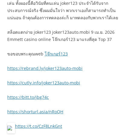
เล่น ทั้งผองนี้คือวินัยที่คนเล่น joker123 ประจำได้รับจาก
ประสบการณ์จริง ซึ่งผมมั่นใจว่า พวกเราเองก็สามารถทำเป็น
แน่นอน ถ้าคุณต้องการทดลองล่ะก็ มาทดลองกับพวกเราได้เลย
สล็อตแตกง่าย joker123 joker123auto.mobi 9 เม.ย. 2026
Emmett casino online โจ๊กเกอร์123 มาแรงที่สุด Top 37
ขอขอบพระคุณweb
โจ๊กเกอร์123
https://rebrand.ly/joker123auto-mobi
https://cutly.info/joker123auto-mobi
https://bitt.to/jbg74c
https://shorturl.asia/nRoQH
https://t.co/CzF8LnkGnt