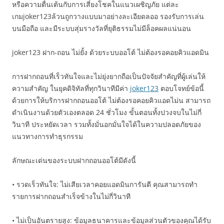
หรือความตื่นเต้นกับการเสี่ยงโชคในแนวเผชิญภัย แต่ละ
เกมjoker123ล้วนถูกวางแบบมาอย่างละเอียดลออ รองรับการเล่น
บนมือถือ และมีระบบสุ่มรางวัลที่ยุติธรรมไม่มีล็อคผลแน่นอน
joker123 ฝาก-ถอน ไม่ยั้ง ด้วยระบบออโต้ ไม่ต้องรอคอยคิวแอดมิน
การฝากถอนที่เร็วทันใจและไม่ยุ่งยากถือเป็นปัจจัยสำคัญที่ผู้เล่นให้
ความสำคัญ ในยุคดิจิทัลที่ทุกวินาทีมีค่า
joker123
ตอบโจทย์ข้อนี้
ด้วยการให้บริการฝากถอนออโต้ ไม่ต้องรอคอยคิวแอดไม่น สามารถ
ดำเนินงานด้วยตัวเองตลอด 24 ชั่วโมง ขั้นตอนทั้งปวงจบในไม่กี่
วินาที ประหยัดเวลา รวมทั้งมั่นอกมั่นใจได้ในความปลอดภัยของ
แนวทางการทำธุรกรรม
ลักษณะเด่นของระบบฝากถอนออโต้มีดังนี้
• รวดเร็วทันใจ: ไม่เสียเวลาคอยแอดมินการันตี คุณสามารถทำ
รายการฝากถอนสำเร็จข้างในไม่กี่วินาที
• ไม่เป็นอันตรายสูง: ข้อมูลธนาคารและข้อมูลส่วนตัวของคุณได้รับ