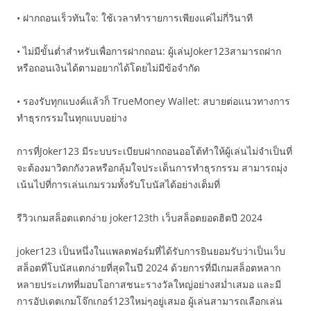
• ฝากถอนเร็วทันใจ: ใช้เวลาทำรายการเพียงแค่ไม่กี่วินาที
• ไม่มีขั้นต่ำสำหรับเพื่อการฝากถอน: ผู้เล่นJoker123สามารถฝาก
หรือถอนเงินได้ตามอยากได้โดยไม่มีข้อจำกัด
• รองรับทุกแบงค์แล้วก็ TrueMoney Wallet: สบายต่อแนวทางการ
ทำธุรกรรมในทุกแบบอย่าง
การที่Joker123 มีระบบระเบียบฝากถอนออโต้ทำให้ผู้เล่นไม่จำเป็นที่
จะต้องมาวิตกกังวลหรือกลุ้มใจประเด็นการทำธุรกรรม สามารถมุ่ง
เน้นไปที่การเล่นเกมรวมทั้งรับโบนัสได้อย่างเต็มที่
รีวิวเกมสล็อตแตกง่าย joker123th เว็บสล็อตยอดฮิตปี 2024
joker123 เป็นหนึ่งในแพลตฟอร์มที่ได้รับการยินยอมรับว่าเป็นเว็บ
สล็อตที่โบนัสแตกง่ายที่สุดในปี 2024 ด้วยการที่มีเกมสล็อตหลาก
หลายประเภทที่มอบโอกาสชนะรางวัลใหญ่อย่างสม่ำเสมอ และมี
การอัปเดตเกมโจ๊กเกอร์123ใหม่ๆอยู่เสมอ ผู้เล่นสามารถเลือกเล่น