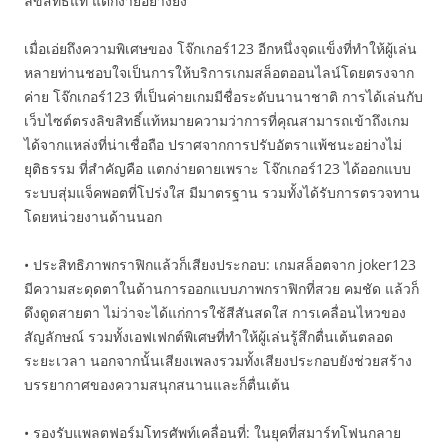
ลิขสิทธิ์แท้ แตกง่ายอย่างยิ่ง
เมื่อเอ่ยถึงความพิเศษของ โจ๊กเกอร์123 อีกหนึ่งจุดแข็งที่ทำให้ผู้เล่น
หลายท่านชอบใจเป็นการให้บริการเกมสล็อตออนไลน์โดยตรงจาก
ค่าย โจ๊กเกอร์123 ที่เป็นค่ายเกมมีชื่อระดับนานาชาติ การได้เล่นกับ
เว็บไซต์ตรงลิขสิทธิ์แท้หมายความว่าการที่คุณสามารถเข้าถึงเกม
ได้จากแหล่งที่น่าเชื่อถือ ปราศจากการปรับอัตราแพ้ชนะอย่างไม่
ยุติธรรม ที่สำคัญคือ แตกง่ายดายเพราะ โจ๊กเกอร์123 ได้ออกแบบ
ระบบสุ่มแจ็คพอตที่โปร่งใส มีมาตรฐาน รวมทั้งได้รับการตรวจทาน
โดยหน่วยงานด้านนอก
• ประสิทธิภาพกราฟิกแล้วก็เสียงประกอบ: เกมสล็อตจาก joker123
มีความสะดุดตาในด้านการออกแบบภาพกราฟิกที่สวย คมชัด แล้วก็
ดึงดูดสายตา ไม่ว่าจะได้แก่การใช้สีสันสดใส การเคลื่อนไหวของ
สัญลักษณ์ รวมทั้งเอฟเฟกต์พิเศษที่ทำให้ผู้เล่นรู้สึกตื่นเต้นตลอด
ระยะเวลา นอกจากนั้นเสียงเพลงรวมทั้งเสียงประกอบยังช่วยสร้าง
บรรยากาศของความสนุกสนานและก็ตื่นเต้น
• รองรับแพลตฟอร์มโทรศัพท์เคลื่อนที่: ในยุคที่สมาร์ทโฟนกลาย