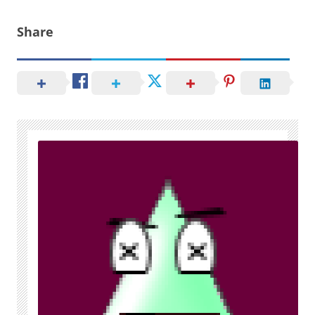
Share