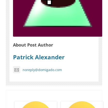
About Post Author
Patrick Alexander
noreply@domigado.com