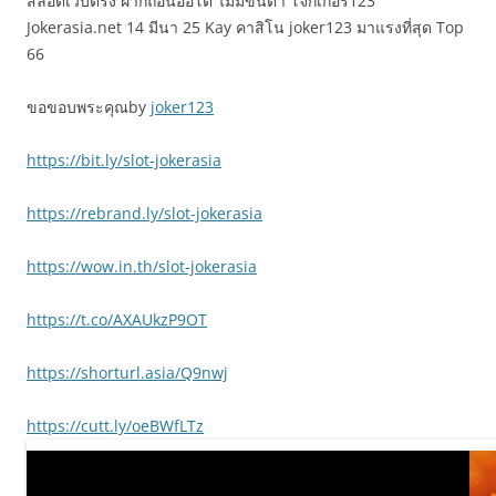
สล็อตเว็บตรง ฝากถอนออโต้ ไม่มีขั้นต่ำ โจ๊กเกอร์123
Jokerasia.net 14 มีนา 25 Kay คาสิโน joker123 มาแรงที่สุด Top
66
ขอขอบพระคุณby
joker123
https://bit.ly/slot-jokerasia
https://rebrand.ly/slot-jokerasia
https://wow.in.th/slot-jokerasia
https://t.co/AXAUkzP9OT
https://shorturl.asia/Q9nwj
https://cutt.ly/oeBWfLTz