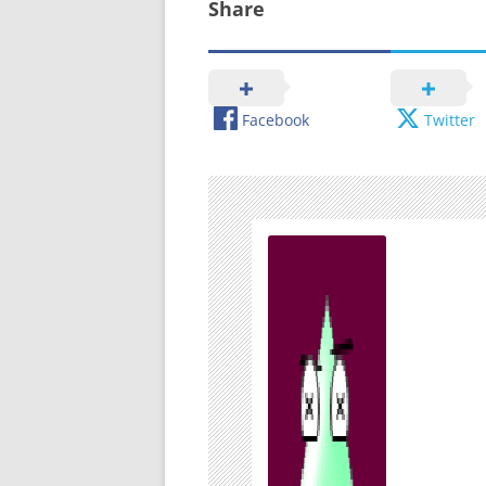
Share
Facebook
Twitter