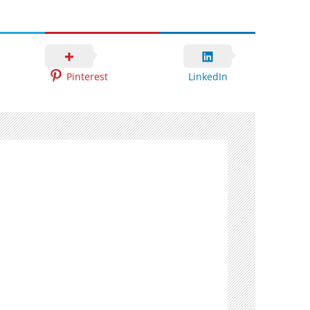
Pinterest
LinkedIn