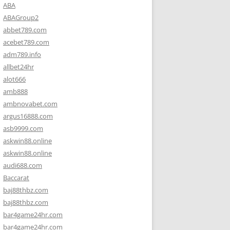
ABA
ABAGroup2
abbet789.com
acebet789.com
adm789.info
allbet24hr
alot666
amb888
ambnovabet.com
argus16888.com
asb9999.com
askwin88.online
askwin88.online
audi688.com
Baccarat
baj88thbz.com
baj88thbz.com
bar4game24hr.com
bar4game24hr.com