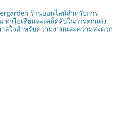
vergarden ร้านออนไลน์สำหรับการ
น หาไอเดียและเคล็ดลับในการตกแต่ง
ันดาลใจสำหรับความงามและความสะดวก