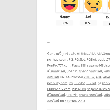
Happy
Sad
Ex
0
%
0
%
…
ข้อความนี้ถูกเขียนใน
918Kiss
,
ABA
,
ABAGrou
no1huay.com
,
PG
,
PG Slot
,
PGSlot
,
pgslot7
PunPro777.com
,
Pussy888
,
sagame168th.
สิโนออนไลน์
,
บาคาร่า
,
บาคาร่าออนไลน์
,
พนั
ออนไลน์
และติดป้ายกำกับ
918Kiss
,
ABA
,
ABA
no1huay.com
,
PG
,
PG Slot
,
PGSlot
,
pgslot7
PunPro777.com
,
Pussy888
,
sagame168th.
สิโนออนไลน์
,
บาคาร่า
,
บาคาร่าออนไลน์
,
พนั
ออนไลน์
บน
4 ตุลาคม 2023